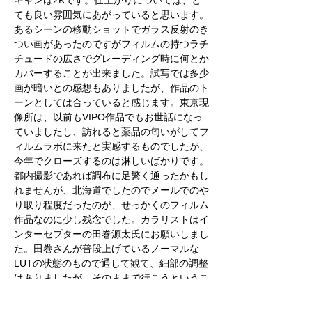
キャンは2Kです。仕上がりについては、と
ても良い雰囲気にあがっていると思います。
あるシーンの移動ショットでガラス反射のき
つい画があったのですがフィルムの持つラチ
チュードの広さでグレーディング時に何とか
カバーすることが出来ました。試写では多少
画が暗いとの感想もありましたが、作品のト
ーンとしては合っていると感じます。東京現
像所は、以前もVIPO作品でもお世話になっ
ていましたし、訪れると薬品の匂いがしてフ
ィルムラボに来たと実感するものでしたが、
今年でクローズするのは淋しいばかりです。
都内撮影であれば調布に足繁く通ったかもし
れませんが、北海道でしたのでメールでのや
り取り程度だったのが、せっかくのフィルム
作品なのに少し残念でした。カラリストはイ
ンターセプターの田巻源太氏にお願いしまし
た。田巻さんが普段上げているノーマルな
LUTの状態のもので通して観て、細部の調整
はありましたが、そのままで行こうというこ
とになりました。