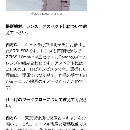
Ⓒ
2022 KAMADA FILM
撮影機材、レンズ、アスペクト比について教
えて下さい。
西村C：
キャメラは芦澤明子氏にお借りし
たARRI SR3です。レンズも芦澤氏からで
ZEISS 16mmの単玉セットにCanonのズーム
レンズの組み合わせです。アスペクト比は
1:1.66のヨーロピアンビスタです。選択した
理由は、理屈ではなく勘で、作品の醸すもの
がヨーロッパ映画のイメージだったためで
す。
仕上げのワークフローについて教えてくださ
い。
西村C：
東京現像所に現像とスキャンをお
願いしました。ノーマル現像と増感現像でス