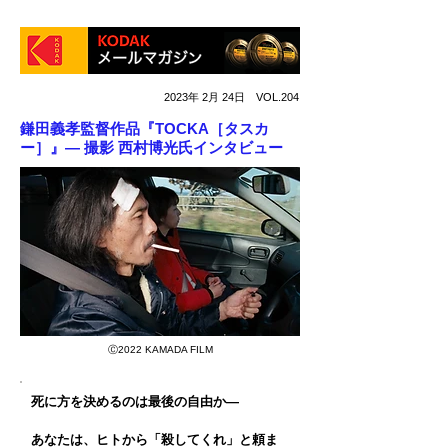
2023年 2月 24日 VOL.204
鎌田義孝監督作品『TOCKA［タスカ
ー］』― 撮影 西村博光氏インタビュー
Ⓒ2022 KAMADA FILM
死に方を決めるのは最後の自由か―
あなたは、ヒトから「殺してくれ」と頼ま