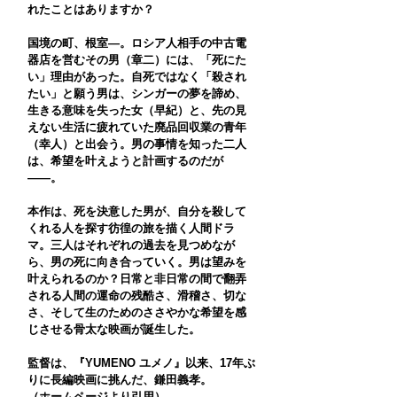
れたことはありますか？
国境の町、根室―。ロシア人相手の中古電
器店を営むその男（章二）には、「死にた
い」理由があった。自死ではなく「殺され
たい」と願う男は、シンガーの夢を諦め、
生きる意味を失った女（早紀）と、先の見
えない生活に疲れていた廃品回収業の青年
（幸人）と出会う。男の事情を知った二人
は、希望を叶えようと計画するのだが
――。
本作は、死を決意した男が、自分を殺して
くれる人を探す彷徨の旅を描く人間ドラ
マ。三人はそれぞれの過去を見つめなが
ら、男の死に向き合っていく。男は望みを
叶えられるのか？日常と非日常の間で翻弄
される人間の運命の残酷さ、滑稽さ、切な
さ、そして生のためのささやかな希望を感
じさせる骨太な映画が誕生した。
監督は、『YUMENO ユメノ』以来、17年ぶ
りに長編映画に挑んだ、鎌田義孝。
（ホームページより引用）