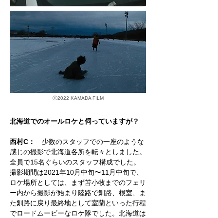
Ⓒ
2022 KAMADA FILM
北海道でのオールロケと伺っていますが？
西村C：
少数のスタッフでの一座のような
感じの撮影で北海道各所を転々としました。
全員で15名ぐらいのスタッフ構成でした。
撮影期間は2021年10月中旬〜11月中旬で、
ロケ場所としては、まず苫小牧までのフェリ
ー内から撮影が始まり陸路で釧路、根室、ま
た釧路に戻り最終地として室蘭といった行程
でロードムービーなロケ隊でした。北海道は