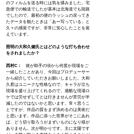
のフィルムを送る時には気を揉みました。宅
急便での輸送でしたが基本は北海道でも陸路
でしたので、最初の便のラッシュの戻ってき
たデータを観たときは「あー写っている」と
久々の感覚ですが、非常に安心したことを覚
えています。
照明の大和久健氏とはどのような打ち合わせ
をされましたか？
西村C：
彼が助手の頃から何度か現場をご
一緒したことがあり、今回はプロデューサー
から紹介していただきお願いしました。大和
久君はユニークな性格なので、キャラが立ち
現場を盛り上げてくれるので、過酷な現場ロ
ケでは労せずしてとは行きませんが苦労が半
減したのではないかと思います。常々思うこ
とですが、作品の質をまず決めるのは美術だ
と思います。作品に添った世界がそこにあれ
ば、どう切り取ろうがまずいものになり様が
ありません。次が明かりです。主に太陽です