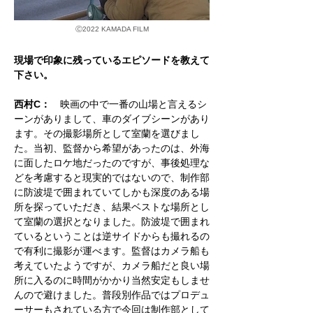
Ⓒ
2022 KAMADA FILM
現場で印象に残っているエピソードを教えて
下さい。
西村C：
映画の中で一番の山場と言えるシ
ーンがありまして、車のダイブシーンがあり
ます。その撮影場所として室蘭を選びまし
た。当初、監督から希望があったのは、外海
に面したロケ地だったのですが、事後処理な
どを考慮すると現実的ではないので、制作部
に防波堤で囲まれていてしかも深度のある場
所を探っていただき、結果ベストな場所とし
て室蘭の選択となりました。防波堤で囲まれ
ているということは逆サイドからも撮れるの
で有利に撮影が運べます。監督はカメラ船も
考えていたようですが、カメラ船だと良い場
所に入るのに時間がかかり当然安定もしませ
んので避けました。普段別作品ではプロデュ
ーサーもされている方で今回は制作部として