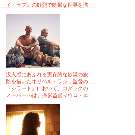
イ・ラブ』の鮮烈で陰鬱な世界を描
く
VOL.267
More
没入感にあふれる実存的な砂漠の旅
路を描いたオリベル・ラシェ監督の
『シラート』において、コダックの
スーパー16は、撮影監督マウロ・エ
ルセとって最高の選択となった
VOL.266