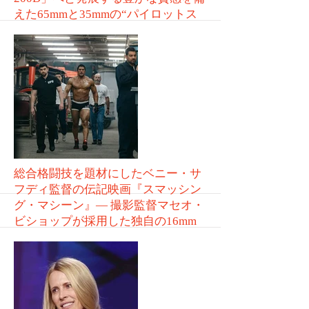
えた65mmと35mmの“パイロットス
トック”で挑んだ『ユーフォリア／
EUPHORIA』シーズン3
VOL.264
More
総合格闘技を題材にしたベニー・サ
フディ監督の伝記映画『スマッシン
グ・マシーン』― 撮影監督マセオ・
ビショップが採用した独自の16mm
スタイル
VOL.263