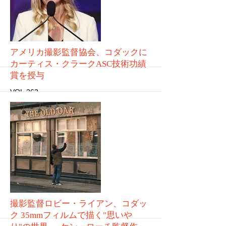
More
アメリカ撮影監督協会、コダックに
カーティス・クラークASC技術功績
賞を授与
VOL.262
More
撮影監督ロビー・ライアン、コダッ
ク 35mmフィルムで描く"思いや