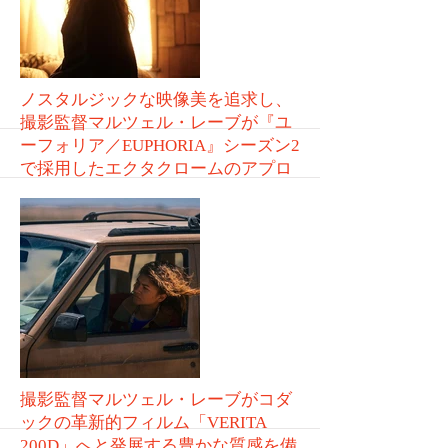
More
ノスタルジックな映像美を追求し、
撮影監督マルツェル・レーブが『ユ
ーフォリア／EUPHORIA』シーズン2
で採用したエクタクロームのアプロ
ーチ
VOL.265
More
撮影監督マルツェル・レーブがコダ
ックの革新的フィルム「VERITA
200D」へと発展する豊かな質感を備