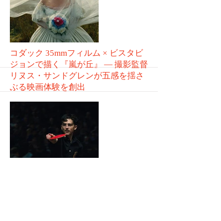
More
コダック 35mmフィルム × ビスタビ
ジョンで描く『嵐が丘』 ― 撮影監督
リヌス・サンドグレンが五感を揺さ
ぶる映画体験を創出
VOL.259
More
撮影監督ダリウス・コンジ、コダッ
クの35mmフィルムで「表情を捉え