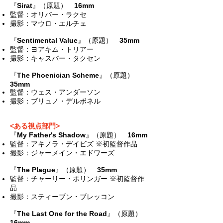
『
Sirat
』（原題）
16mm
監督：オリバー・ラクセ
撮影：マウロ・エルチェ
『
Sentimental Value
』（原題）
35mm
監督：ヨアキム・トリアー
撮影：キャスパー・タクセン
『
The Phoenician Scheme
』（原題）
35mm
監督：ウェス・アンダーソン
撮影：ブリュノ・デルボネル
<ある視点部門>
『
My Father's Shadow
』（原題）
16mm
監督：アキノラ・デイビズ ※初監督作品
撮影：ジャーメイン・エドワーズ
『
The Plague
』（原題）
35mm
監督：チャーリー・ポリンガー ※初監督作
品
撮影：スティーブン・ブレッコン
『
The Last One for the Road
』（原題）
16mm