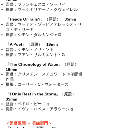
監督：フランチェスコ・ソッサイ
撮影：マッシミリアーノ・クヴェイレル
『
Heads Or Tails?
』（原題）
35mm
監督：マッテオ・ゾッピ／アレッシオ・リ
ゴ・デ・リーギ
撮影：シモン・ダルカンジェロ
『
A Poet
』（原題）
16mm
監督：シモン・メサ・ソト
撮影：フアン・サルミエント・G
『
The Chronology of Water
』（原題）
16mm
監督：クリステン・スチュワート
※初監督
作品
撮影：コーリー・C・ウォーターズ
『
I Only Rest in the Storm
』（原題）
35mm
監督：ペドロ・ピーニョ
撮影：イヴォ・ロペス・アラウージョ
＜監督週間 － 長編部門＞