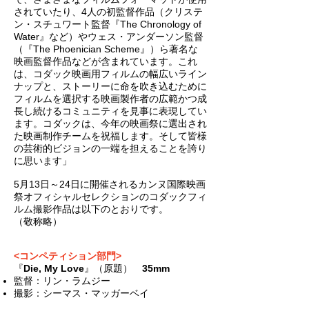
されていたり、4人の初監督作品（クリステ
ン・スチュワート監督『The Chronology of
Water』など）やウェス・アンダーソン監督
（『The Phoenician Scheme』）ら著名な
映画監督作品などが含まれています。これ
は、コダック映画用フィルムの幅広いライン
ナップと、ストーリーに命を吹き込むために
フィルムを選択する映画製作者の広範かつ成
長し続けるコミュニティを見事に表現してい
ます。コダックは、今年の映画祭に選出され
た映画制作チームを祝福します。そして皆様
の芸術的ビジョンの一端を担えることを誇り
に思います」
5月13日～24日に開催されるカンヌ国際映画
祭オフィシャルセレクションのコダックフィ
ルム撮影作品は以下のとおりです。
（敬称略）
<コンペティション部門>
『
Die, My Love
』（原題）
35mm
監督：リン・ラムジー
撮影：シーマス・マッガーベイ