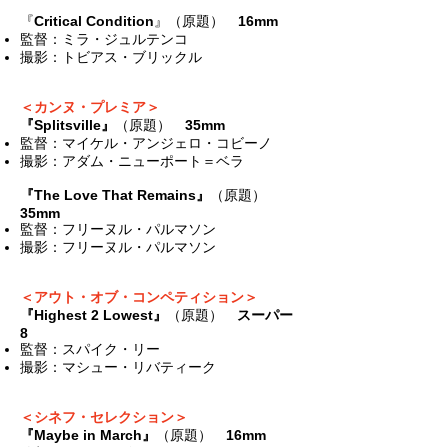
『
Critical Condition
』（原題）
16mm
監督：ミラ・ジュルテンコ
撮影：トビアス・ブリックル
＜カンヌ・プレミア＞
『Splitsville』
（原題）
35mm
監督：マイケル・アンジェロ・コビーノ
撮影：アダム・ニューポート＝ベラ
『The Love That Remains』
（原題）
35mm
監督：フリーヌル・パルマソン
​撮影：フリーヌル・パルマソン
＜アウト・オブ・コンペティション＞
『Highest 2 Lowest』
（原題）
スーパー
8
監督：スパイク・リー
撮影：マシュー・リバティーク
＜シネフ・セレクション＞
『Maybe in March』
（原題）
16mm