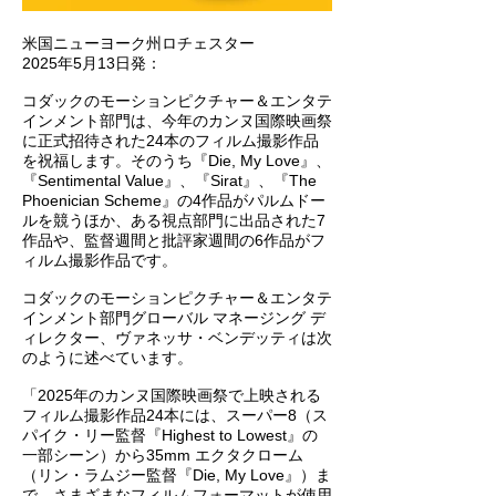
米国ニューヨーク州ロチェスター
2025年5月13日発：
コダックのモーションピクチャー＆エンタテ
インメント部門は、今年のカンヌ国際映画祭
に正式招待された24本のフィルム撮影作品
を祝福します。そのうち『Die, My Love』、
『Sentimental Value』、『Sirat』、『The
Phoenician Scheme』の4作品がパルムドー
ルを競うほか、ある視点部門に出品された7
作品や、監督週間と批評家週間の6作品がフ
ィルム撮影作品です。
コダックのモーションピクチャー＆エンタテ
インメント部門グローバル マネージング デ
ィレクター、ヴァネッサ・ベンデッティは次
のように述べています。
「2025年のカンヌ国際映画祭で上映される
フィルム撮影作品24本には、スーパー8（ス
パイク・リー監督『Highest to Lowest』の
一部シーン）から35mm エクタクローム
（リン・ラムジー監督『Die, My Love』）ま
で、さまざまなフィルムフォーマットが使用