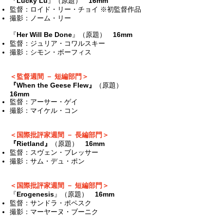
『
Lucky Lu
』（原題）
16mm
監督：ロイド・リー・チョイ ※初監督作品
撮影：ノーム・リー
『
Her Will Be Done
』（原題）
16mm
監督：ジュリア・コワルスキー
撮影：シモン・ボーフィス
＜監督週間 － 短編部門＞
『When the Geese Flew』
（原題）
16mm
監督：アーサー・ゲイ
撮影：マイケル・コン
＜国際批評家週間 － 長編部門＞
『Rietland』
（原題）
16mm
監督：スヴェン・ブレッサー
撮影：サム・デュ・ポン
＜国際批評家週間 － 短編部門＞
『
Erogenesis
』（原題）
16mm
監督：サンドラ・ポペスク
撮影：マーヤーヌ・ブーニク