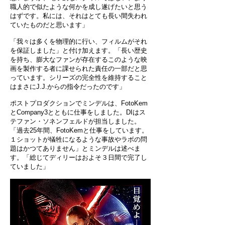
職人的で似たような何かを成し遂げたいと思う
はずです。私には、それはとても長い間失われ
ていたものだと思います」
「我々は多くを物理的に行い、フィルムがそれ
を保証しました」と付け加えます。「長い歴史
を持ち、膨大なファンが存在するこのような映
画を製作する者に課せられた責任の一部だと思
っています。シリーズの完全性を維持すること
はまさにJ.J.からの指令だったのです」
ポストプロダクションでミンデルは、FotoKem
とCompany3とともに仕事をしました。DIはス
テファン・ソネンフェルドが担当しました。
「過去25年間、FotoKemと仕事をしています。
１ショットが犠牲になるような事故やラボの問
題はかつてありません」とミンデルは述べま
す。「総じてディリーはおよそ３日間で完了し
ていました」