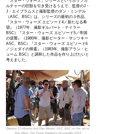
「スター・ウォーズ」シリーズというポップカ
ルチャーの巨獣を引き受けるうえで、監督のJ・
J・エイブラムスと撮影監督のダン・ミンデル
（ASC、BSC）は、シリーズの最初の３作品、
『スター・ウォーズ エピソード4／新たなる希
望』（1977年、撮影ギルバート・テイラー
BSC）『スター・ウォーズ エピソード5／帝国
の逆襲』（1980年、撮影ピーター・サシツキー
ASC、BSC）『スター・ウォーズ エピソード6
／ジェダイの帰還』（1983年、撮影アラン・ヒ
ューム BSC）と調和した作品を作り上げたいと
考えました。
Director JJ Abrams and Dan Mindel, ASC, BSC on the set of
Star Wars: The Force Awakens ©Lucasfilm 2015