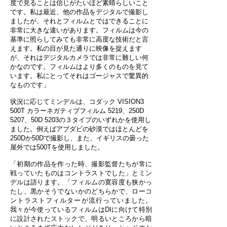
度で見ることは信じがたいほど素晴らしいこと
です。私は最近、他の作品をデジタルで撮影し
ましたが、それとフィルムとではできることに
非常に大きな違いがあります。フィルムは今の
基準に照らしてみても非常に高度な技術だと言
えます。私の目が見た通りに映像を捉えます
が、それはデジタルカメラでは非常に難しい何
かなのです。フィルムはより多くのものを見て
います。私にとってそれはゴージャスで驚異的
なものです」
状況に応じてミンデルは、コダック VISION3
500T カラーネガティブフィルム 5219、250D
5207、50D 5203の３タイプのいずれかを使用し
ました。例えばアブダビの砂漠ではほとんどを
250Dか50Dで撮影し、また、イギリスの曇った
屋外では500Tを使用しました。
「初期の作品を作った時、撮影監督たちが常に
戦っていたものはコントラストでした」とミン
デルは語ります。「フィルムの寛容度も狭かっ
たし、黒かそうでないかのどちらかで、ローコ
ントラストフィルターが流行っていました。
我々が今使っているフィルムはDIに向けて特別
に設計されたストックで、明るいところから暗