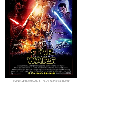
©
2015 Lucasfilm Ltd. & TM. All Rights Reserved
撮影セットからの露光されたネガはロンドンの
Company 3に送られ、デジタル化されたディリ
ーが作成され、パインウッドに送り返されまし
た。朝、ミンデルは映写された映像を見てカラ
リストと話し合いました。クルーが撮影を再開
するまでに映像は色補正され、編集のためAvid