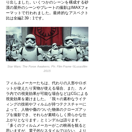
り出しました。いくつかのシーンを構成する砂
漠の屋外のシーンやプレートの撮影はIMAXフォ
ーマットで行われました。最終的なアスペクト
比は全編2.39：1です。
Star Wars: The Force Awakens. Ph: Film Frame ©Lucasfilm
2015
フィルムメーカーたちは、代わりの人形やロボ
ットが使えたり実物が使える場合、また、カメ
ラ内での視覚効果が可能な場合などはCGによる
視覚効果を避けました。「我々の素朴なライテ
ィングの技術やフィルムが持つテクスチャーに
よって、人物や傷のついた物体のクローズアッ
プを撮影でき、それらが素晴らしく滑らかな仕
上がりとなります」とミンデルは語ります。
「多くのフィルムメーカーがこの映画を観ると
思いますが、電子的なスタイルではない、より