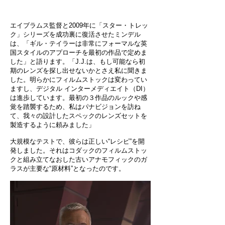
エイブラムス監督と2009年に「スター・トレッ
ク」シリーズを成功裏に復活させたミンデル
は、「ギル・テイラーは非常にフォーマルな英
国スタイルのアプローチを最初の作品で定めま
した」と語ります。「J.J.は、もし可能なら初
期のレンズを探し出せないかとさえ私に聞きま
した。明らかにフィルムストックは変わってい
ますし、デジタル インターメディエイト（DI）
は進歩しています。最初の３作品のルックや感
覚を踏襲するため、私はパナビジョンを訪ね
て、我々の設計したスペックのレンズセットを
製造するように頼みました」
大規模なテストで、彼らは正しい“レシピ”を開
発しました。それはコダックのフィルムストッ
クと組み立てなおした古いアナモフィックのガ
ラスが主要な“原材料”となったのです。