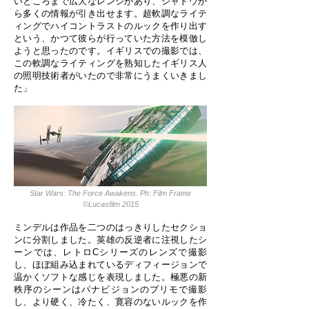
いところまで広大なレンジがあり、シャドウか
ら多くの情報が引き出せます。超軟調なライテ
ィングでハイコントラストのルックを作り出す
という、かつて彼らが行っていた方法を模倣し
ようと思ったのです。イギリスでの撮影では、
この軟調なライティングを熟知したイギリス人
の照明技術者がいたので非常にうまくいきまし
た」
Star Wars: The Force Awakens. Ph: Film Frame
©Lucasfilm 2015
ミンデルは作品を二つのはっきりしたセクショ
ンに分割しました。英雄の反逆者に注視したシ
ーンでは、レトロCシリーズのレンズで撮影
し、ほぼ組み込まれているディフィージョンで
温かくソフトな感じを表現しました。極悪の新
秩序のシーンはパナビジョンのプリモで撮影
し、より硬く、冷たく、寛容のないルックを作