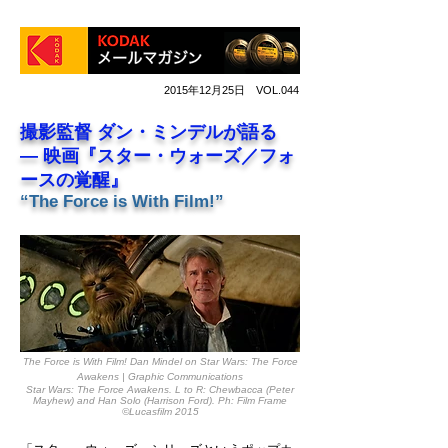
2015年12月25日 VOL.044
撮影監督 ダン・ミンデルが語る
― 映画『スター・ウォーズ／フォ
ースの覚醒』
“The Force is With Film!”
The Force is With Film! Dan Mindel on Star Wars: The Force
Awakens | Graphic Communications
Star Wars: The Force Awakens. L to R: Chewbacca (Peter
Mayhew) and Han Solo (Harrison Ford). Ph: Film Frame
©Lucasfilm 2015