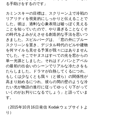
る手助けをするのです」
カミンスキーの目標は、スクリーン上で冷戦の
リアリティを視覚的にしっかりと伝えることで
した。彼は、過剰な心象表現は嘘っぽく見える
ことを知っていたので、やり過ぎることなくそ
の時代をよみがえさせる創造的な手法を思いつ
きました。スピルバーグは、「窓の外にブルー
スクリ―ンを置き、デジタル時代のビルや建物
を何マイルも見せる予算が我々にはありません
でした。そこでヤヌスはすべての光を窓からの
単一光源としました。それはドノバンとアベル
の最初の出会いのシーンでリアルな冷たさをも
たらしました。ドラマが白熱してくるにつれ、
もしくは少なくとも我々（と彼ら）の関係性が
高まり始めるにつれ、彼らの間の壁のような冷
たい光が物語の進行に従ってゆっくり下がって
いくのがお判りになるでしょう」と語っていま
す。
（2015年10月16日発信 Kodakウェブサイトよ
り）
『ブリッジ・オブ・スパイ』
2016年1月8日（金）
全国ロードショー