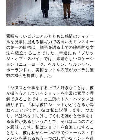
素晴らしいビジュアルとともに感情のディテー
ルを見事に捉える描写力で名高いカミンスキー
の第一の目標は、物語を語る上での映画的な文
法を確立することでした。幸運にも『ブリッ
ジ・オブ・スパイ』では、素晴らしいロケーシ
ョン（ニューヨーク、ベルリン、ワルシャワ、
ポーランド）、美術セットや衣装がカメラに無
数の機会を提供しました。
「ヤヌスと仕事をする上で大好きなことは、彼
が撮ろうとしているショットを非常に素早く理
解できることです」と主演のトム・ハンクスは
語ります。「私は彼にショットがどうなるか尋
ねることができ、彼は私に説明します。つま
り、私は私を手助けしてくれる誰かと仕事をす
る余裕があるということで、それは二つのこと
を意味します。私はショットを台無しにするこ
となく、彼は私がシーンの中でジェームス・ド
ノバンを演じるもう一つのわずかなヒントを得