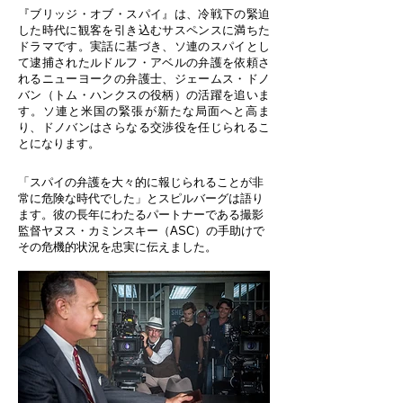
『ブリッジ・オブ・スパイ』は、冷戦下の緊迫
した時代に観客を引き込むサスペンスに満ちた
ドラマです。実話に基づき、ソ連のスパイとし
て逮捕されたルドルフ・アベルの弁護を依頼さ
れるニューヨークの弁護士、ジェームス・ドノ
バン（トム・ハンクスの役柄）の活躍を追いま
す。ソ連と米国の緊張が新たな局面へと高ま
り、ドノバンはさらなる交渉役を任じられるこ
とになります。
「スパイの弁護を大々的に報じられることが非
常に危険な時代でした」とスピルバーグは語り
ます。彼の長年にわたるパートナーである撮影
監督ヤヌス・カミンスキー（ASC）の手助けで
その危機的状況を忠実に伝えました。