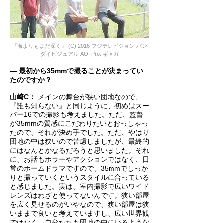
『海よりもまだ深く』 (C) 2016 フジテレビジョン バン
ダイビジュアル AOI Pro. ギャガ
― 最初から35mmで撮ることが決まってい
たのですか？
山崎C：
メインの舞台が狭い団地なので、
『誰も知らない』と同じように、初めはスー
パー16での撮影も考えました。ただ、監督
が35mmの質感にこだわりたいとおっしゃっ
たので、それが決め手でした。ただ、やはり
団地の中は狭いので苦慮しましたが、最終的
にはなんとかなるだろうと思いました。それ
に、お話もホラーやアクションではなく、日
常のホームドラマですので、35mmでしっか
りと撮っていくというスタイルに合っている
と感じました。実は、室内撮影で広いワイド
レンズはわざと使ってないんです。狭い部屋
を広く見せるのがいやなので、狭い部屋は狭
いままで良いと考えていますし、広い世界観
ではなく、自分たちも団地の中にいるような