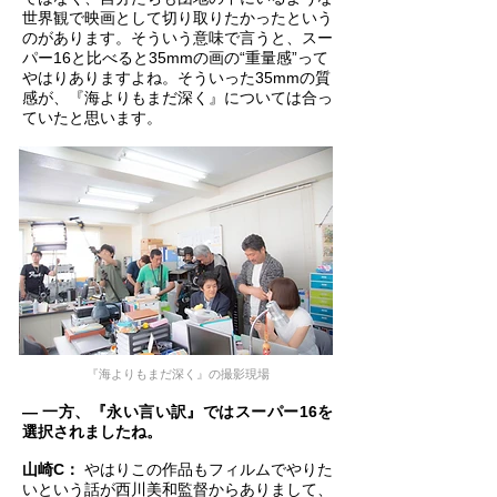
世界観で映画として切り取りたかったという
のがあります。そういう意味で言うと、スー
パー16と比べると35mmの画の“重量感”って
やはりありますよね。そういった35mmの質
感が、『海よりもまだ深く』については合っ
ていたと思います。
『海よりもまだ深く』の撮影現場
― 一方、『永い言い訳』ではスーパー16を
選択されましたね。
山崎C：
やはりこの作品もフィルムでやりた
いという話が西川美和監督からありまして、