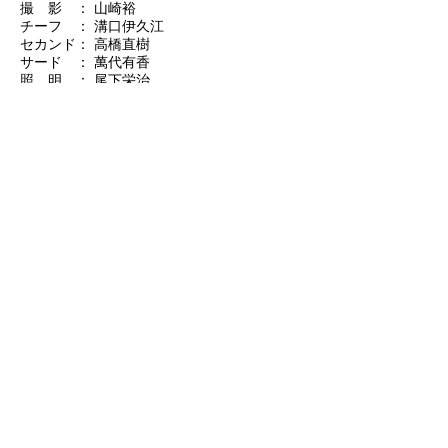
撮 影 ： 山崎裕
チーフ ： 溝口伊久江
セカンド： 高橋直樹
サード ： 萬代有香
照 明 ： 尾下栄治
キャメラ： ARRIFLEX 535B
レンズ ： Zeiss Ultra Prime, Angenieux
Zoom HR T3.5
フィルム： コダック VISION3 500T 5219
現 像 ： IMAGICAウェスト
制作プロダクション： 分福
配 給 ： ギャガ
Blu-ray＆DVD 2016年11月25日発売
販売元 ： バンダイビジュアル
(C) 2016 フジテレビジョン バンダイビジュ
アル AOI Pro. ギャガ