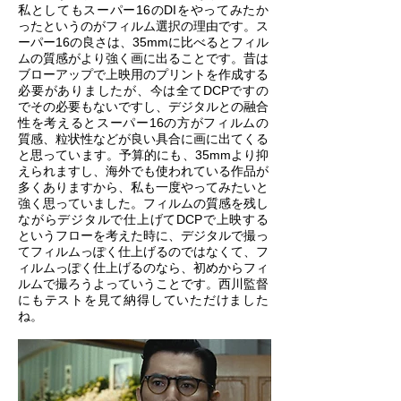
私としてもスーパー16のDIをやってみたか
ったというのがフィルム選択の理由です。ス
ーパー16の良さは、35mmに比べるとフィル
ムの質感がより強く画に出ることです。昔は
ブローアップで上映用のプリントを作成する
必要がありましたが、今は全てDCPですの
でその必要もないですし、デジタルとの融合
性を考えるとスーパー16の方がフィルムの
質感、粒状性などが良い具合に画に出てくる
と思っています。予算的にも、35mmより抑
えられますし、海外でも使われている作品が
多くありますから、私も一度やってみたいと
強く思っていました。フィルムの質感を残し
ながらデジタルで仕上げてDCPで上映する
というフローを考えた時に、デジタルで撮っ
てフィルムっぽく仕上げるのではなくて、フ
ィルムっぽく仕上げるのなら、初めからフィ
ルムで撮ろうよっていうことです。西川監督
にもテストを見て納得していただけました
ね。