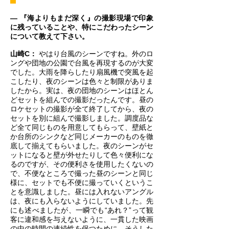
― 『海よりもまだ深く』の撮影現場で印象
に残っていることや、特にこだわったシーン
について教えて下さい。
山崎C：
やはり台風のシーンですね。外のロ
ングや団地の公園で台風を再現するのが大変
でした。大雨を降らしたり扇風機で突風を起
こしたり、夜のシーンは色々と制限がありま
したから。実は、夜の団地のシーンはほとん
どセットを組んでの撮影だったんです。昼の
ロケセットの撮影が全て終了してから、夜の
セットを別に組んで撮影しました。調度品な
ど全て同じものを用意してもらって、壁紙と
か台所のシンクなど同じメーカーのものを徹
底して揃えてもらいました。夜のシーンがセ
ットになると壁が外せたりして色々便利にな
るのですが、その便利さを使用したくないの
で、不便なところで撮った昼のシーンと同じ
様に、セットでも不便に撮っていくというこ
とを意識しました。昼には入れないアングル
は、夜にも入らないようにしていました。先
にも述べましたが、一瞬でも“あれ？”って観
客に違和感を与えないように、一貫した映画
の中の時間の連続性を保つために、そうした