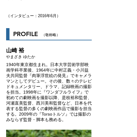
（インタビュー：2016年6月）
PROFILE
（敬称略）
山崎 裕
やまざき ゆたか
1940年東京都生まれ。日本大学芸術学部映
画学科卒業後、1964年に中村正義・小川益
夫共同監督『肉筆浮世絵の発見』でキャメラ
マンとしてデビュー。その後、数々のテレビ
ドキュメンタリー、ドラマ、記録映画の撮影
を担当。1998年に『ワンダフルライフ』で
初めての劇映画を撮影以降、是枝裕和監督、
河瀬直美監督、西川美和監督など、日本を代
表する監督の多くの劇映画作品で撮影を担当
する。2009年の『Torsoトルソ』では撮影の
みならず監督・脚本も務める。