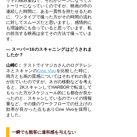
ットの積み重ねで、それがシーンになってス
トーリーになっていくのですが、映画の中の
連続した時間に、ある一貫性を持たせるため
に、ワンタイプで撮った方がその時間の流れ
に対してスムーズだと思いますし、感情的に
も理論的にも合っていると思っています。私
の担当する映画は全てその方法で撮っていま
す。
― スーパー16のスキャニングはどうされま
したか？
山崎C：
テストでイマジカさんのログテレシ
ネとスキャンの
Cine Vivo
を比較した時に、
両方とも画の質感についてはそれぞれの良さ
が出ていたのですが、ネガの移動などを考え
ると、2KスキャンしてHARBORで転送して
もらった方がスケジュール的にも都合が良か
ったのと、スキャンしているのでハイの情報
量など、その後のワークフローでの仕上げの
効率が良かった点もありCine Vivoを採用し
ました。
一瞬でも観客に違和感を与えない