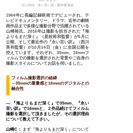
Pro. ギャガ
(C) 2016「永い言い訳」製作委員会
1964年に長編記録映画でデビューされ、テ
レビドキュメンタリー、ドラマ、近年の劇映
画作品まで多様な撮影分野で活躍されている
山崎裕氏。2016年は撮影を担当された『海
よりもまだ深く』（是枝裕和監督）が5月に
公開、そして最近作の『永い言い訳』（西川
美和監督）が10月14日（金）に全国公開を
控えています。それぞれ、35mm、16mmフ
ィルムでの撮影を選択された背景やご自身の
撮影スタイルについてお話を伺いました。
フィルム撮影選択の経緯
～35mmの重量感と16mmのデジタルとの
融合性
― 『海よりもまだ深く』で35mm、『永い
言い訳』で16mmと、２作品続けてフィルム
撮影を選択して頂きましたが、その選択理由
について教えて下さい。
山崎C：
まず『海よりもまだ深く』について