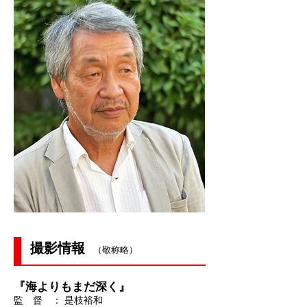
撮影情報
（敬称略）
『海よりもまだ深く』
監 督 ： 是枝裕和