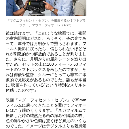
『マグニフィセント・セブン』を撮影するシネマトグラ
ファー、マウロ・フィオーレ（ASC）
彼は続けます。「このような映画では、夜間
の室内照明はガス灯、ろうそく、炎の光であ
って、屋外では月明かりで照らされます。フ
ィルム撮影に戻ったら、信じられないほどそ
れが刺激的かつ解放的であることが判りまし
た。さらに、月明かりの屋外シーンを造り出
すため、セットの上に100フィートx 50フィ
ートのソフトボックスを吊したのですが、そ
れは俳優や監督、クルーにとっても非常に印
象的で見応えがあるものでした。誰もが本当
に“映画を作っている”という特別なスリルを
体感したのです」
映画『マグニフィセント・セブン』で35mm
フィルムに戻ってきたことを受けてフィオー
レはこう締めくくります。「ネガフィルムで
撮影した時の純然たる画の深みや階調の幅、
色の鮮やかさや色調は驚くほど満足のいくも
のでした。イメージはデジタルよりも殺風景