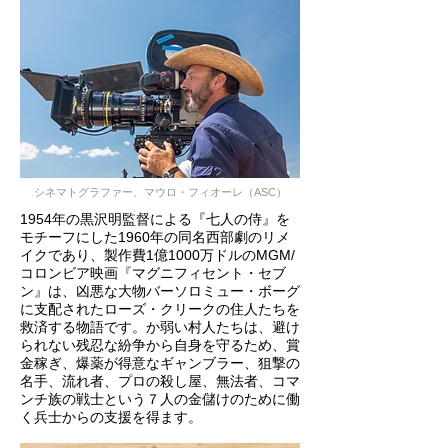
シネマトグラファー、
マウロ・フィオーレ（ASC）
1954年の黒沢明監督による『七人の侍』を
モチーフにした1960年の同名西部劇のリメ
イクであり、製作費1億1000万ドルのMGM/
コロンビア映画『マグニフィセント・セブ
ン』は、凶悪な大物バーソロミュー・ボーグ
に支配されたローズ・クリークの住人たちを
救済する物語です。か弱い村人たちは、避け
られない残忍な紛争から自身を守るため、賞
金稼ぎ、爆薬が得意なギャンブラー、狙撃の
名手、流れ者、プロの殺し屋、無法者、コマ
ンチ族の戦士という７人の金儲けのために働
く兵士からの支援を得ます。