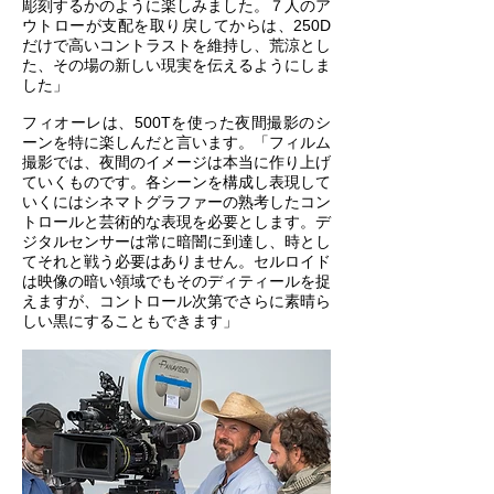
彫刻するかのように楽しみました。７人のア
ウトローが支配を取り戻してからは、250D
だけで高いコントラストを維持し、荒涼とし
た、その場の新しい現実を伝えるようにしま
した」
フィオーレは、500Tを使った夜間撮影のシ
ーンを特に楽しんだと言います。「フィルム
撮影では、夜間のイメージは本当に作り上げ
ていくものです。各シーンを構成し表現して
いくにはシネマトグラファーの熟考したコン
トロールと芸術的な表現を必要とします。デ
ジタルセンサーは常に暗闇に到達し、時とし
てそれと戦う必要はありません。セルロイド
は映像の暗い領域でもそのディティールを捉
えますが、コントロール次第でさらに素晴ら
しい黒にすることもできます」