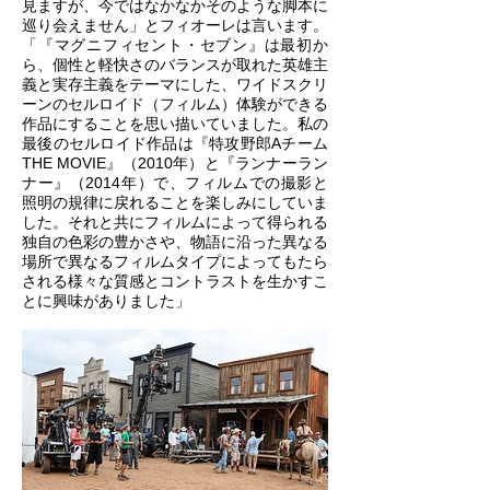
見ますが、今ではなかなかそのような脚本に
巡り会えません」とフィオーレは言います。
「『マグニフィセント・セブン』は最初か
ら、個性と軽快さのバランスが取れた英雄主
義と実存主義をテーマにした、ワイドスクリ
ーンのセルロイド（フィルム）体験ができる
作品にすることを思い描いていました。私の
最後のセルロイド作品は『特攻野郎Aチーム
THE MOVIE』（2010年）と『ランナーラン
ナー』（2014年）で、フィルムでの撮影と
照明の規律に戻れることを楽しみにしていま
した。それと共にフィルムによって得られる
独自の色彩の豊かさや、物語に沿った異なる
場所で異なるフィルムタイプによってもたら
される様々な質感とコントラストを生かすこ
とに興味がありました」