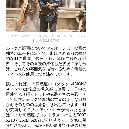
『マグニフィセント・セブン』の主演デンゼル・ワシン
トン © 2016 CTMG
ルックと照明についてフィオーレは、映画の
独特のムードに沿って、制圧される前の牧歌
的な町の世界、包囲された危険で残忍な世
界、そしてその直後の変化した状況に振り分
け、これらの雰囲気を描写するため３種類の
フィルムを使用したと述べています。
彼によれば、「低感度のコダック VISION3
50D 5203は物語の導入部に使用し、日中の
屋外で光り輝くセットや衣装と空の色彩、そ
してロマンチックで魔法の世界のような自然
な町そのものの感覚を引き出しています。町
が荒廃して７人のアウトローが現れたとき
は、より高感度でコントラストのある500T
5219と250D 5207に切り替えて、映像に幾
分粗さを加え、光から暗い影まで俳優の顔を