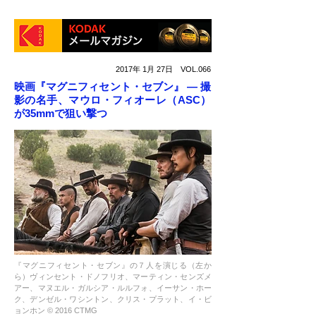
2017年 1月 27日 VOL.066
映画『マグニフィセント・セブン』 ― 撮
影の名手、マウロ・フィオーレ（ASC）
が35mmで狙い撃つ
『マグニフィセント・セブン』の７人を演じる（左か
ら）ヴィンセント・ドノフリオ、マーティン・センズメ
アー、マヌエル・ガルシア・ルルフォ、イーサン・ホー
ク、デンゼル・ワシントン、クリス・プラット、イ・ビ
ョンホン © 2016 CTMG