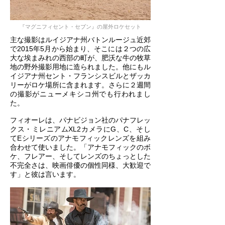
『マグニフィセント・セブン』の屋外ロケセット
主な撮影はルイジアナ州バトンルージュ近郊
で2015年5月から始まり、そこには２つの広
大な埃まみれの西部の町が、肥沃な牛の牧草
地の野外撮影用地に造られました。他にもル
イジアナ州セント・フランシスビルとザッカ
リーがロケ場所に含まれます。さらに２週間
の撮影がニューメキシコ州でも行われまし
た。
フィオーレは、パナビジョン社のパナフレッ
クス・ミレニアムXL2カメラにG、C、そし
てEシリーズのアナモフィックレンズを組み
合わせて使いました。「アナモフィックのボ
ケ、フレアー、そしてレンズのちょっとした
不完全さは、映画俳優の個性同様、大歓迎で
す」と彼は言います。