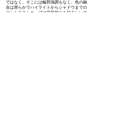
ではなく、そこには輪郭強調もなく、色の融
合は滑らかでハイライトからシャドウまでの
コントラストカーブは視覚的にも好ましいの
です。フィルムはもちろん暖かい光のゴール
デンアワーも大好きです。さらに言えばデジ
タルカメラとは対照的に、フィルムカメラで
撮影するということは、わずかなケーブルだ
けでよく、DITとのやり取りも無ければビデ
オ信号がどうこうとか、露出について誰から
も言われることはありません。フィルム撮影
はシネマトグラファーの手中にコントロール
と責任を戻します。それはとてもシンプルな
ことです」
（2016年9月27日発信 Kodakウェブサイトより）
『マグニフィセント・セブン』
1月27日（金）全国ロードショー！
配給： ソニー・ピクチャーズ エンタテインメント
​公式サイト：
http://www.magnificent7.jp/