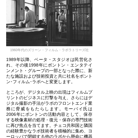
1960年代のズリーン・フィルム・ラボラトリーズ社
1989年以降、ベータ・スタジオは民営化さ
れ、その後1998年にボントン・エンタテイ
ンメント・グループの一部となった際に、新
たな施設および技術投資と共に社名をボント
ン･フィルム･ラボへと変更します。
ところが、デジタル上映の出現はフィルムプ
リントのビジネスに打撃を与え、さらにはデ
ジタル撮影の手法がラボのフロントエンド業
務に脅威をもたらします。モーバイ氏は
2006年にボントンの活動内容として、保存
する映像素材の処理・復元・保存の専門技術
に再び焦点を当てます。チェコ共和国と隣国
の経験豊かなラボ技術者を積極的に集め、ヨ
ーロッパで閉鎖する他のラボから懸命に機器