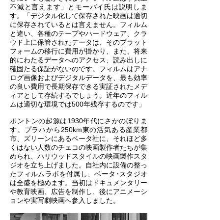
不滅と言えます」とモーバイ氏は説明しま
す。「デジタル化して保存された映画は適切
に保存されているとは言えません。フィルム
と違い、各種のテープやハードウェア、クラ
ウド上に保管されたデータは、そのプラット
フォームの移行に費用が掛かり、また、将来
的にわたるデータへのアクセス、読み出しに
確固たる保証がないのです。フィルムはアナ
ログ画像およびデジタルデータを、最も効率
の良い費用で長期保存できる実証されたメデ
ィアとして存続するでしょう。近年のフィル
ムは適切な環境では500年残存するのです」
ボントンの起源は1930年代にさかのぼりま
す。プラハから250km東の活気ある産業都
市、ズリーンにあるベータ社に、それほど多
くはない人数のチェコの映画製作者たちが集
められ、ハリウッドスタイルの映画製作スタ
ジオを立ち上げました。自社内に設備の整っ
たフィルムラボを付属し、ベータ･スタジオ
は全盛を極めます。当初はドキュメンタリー
や教育映画、広告を制作し、後にアニメーシ
ョンや実写劇映画へ参入しました。