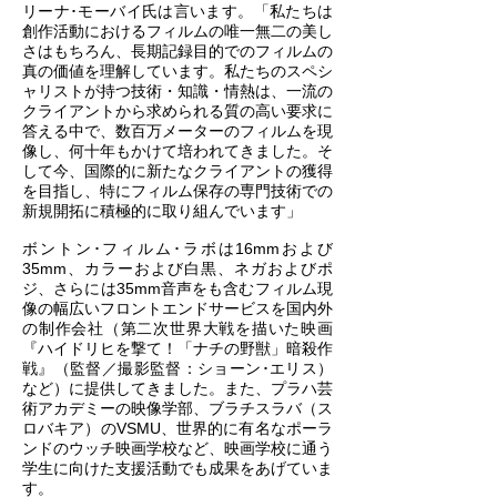
リーナ･モーバイ氏は言います。「私たちは
創作活動におけるフィルムの唯一無二の美し
さはもちろん、長期記録目的でのフィルムの
真の価値を理解しています。私たちのスペシ
ャリストが持つ技術・知識・情熱は、一流の
クライアントから求められる質の高い要求に
答える中で、数百万メーターのフィルムを現
像し、何十年もかけて培われてきました。そ
して今、国際的に新たなクライアントの獲得
を目指し、特にフィルム保存の専門技術での
新規開拓に積極的に取り組んでいます」
ボントン･フィルム･ラボは16mmおよび
35mm、カラーおよび白黒、ネガおよびポ
ジ、さらには35mm音声をも含むフィルム現
像の幅広いフロントエンドサービスを国内外
の制作会社（第二次世界大戦を描いた映画
『ハイドリヒを撃て！「ナチの野獣」暗殺作
戦』（監督／撮影監督：ショーン･エリス）
など）に提供してきました。また、プラハ芸
術アカデミーの映像学部、ブラチスラバ（ス
ロバキア）のVSMU、世界的に有名なポーラ
ンドのウッチ映画学校など、映画学校に通う
学生に向けた支援活動でも成果をあげていま
す。