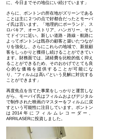
に、今日までその地位にい続けています」
さらに、ボントンの所在地がズリーンである
ことは主に２つの点で好都合だったとモーバ
イ氏は言います。「地理的にポーランド、ス
ロバキア、オーストリア、ハンガリー、そし
てドイツに近い。新しい道路・路線・航路に
よってボントンは既存の顧客と築いたつなが
りを強化し、さらにこれらの地域で、新規顧
客をしっかりと獲得し続けることができてい
ます。財務面では、諸経費を比較的低く抑え
ることができるため、そのおかげでとても良
心的な価格を提供することが可能にな
り、“フィルムは高い”という見解に対抗する
ことができます」
再度焦点を当てた事業をしっかりと運営しな
がら、モーバイ氏はフィルムおよびデジタル
で制作された映画のマスターをフィルムに戻
すという可能性に注目しています。ボントン
は2014年にフィルムレコーダー、
ARRILASERに投資しました。