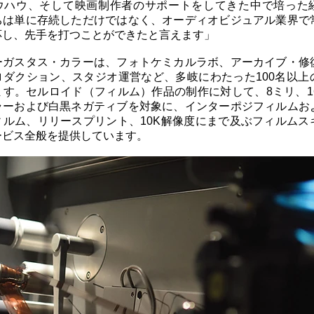
ウハウ、そして映画制作者のサポートをしてきた中で培った
ちは単に存続しただけではなく、オーディオビジュアル業界で
応し、先手を打つことができたと言えます」
ーガスタス・カラーは、フォトケミカルラボ、アーカイブ・修
ロダクション、スタジオ運営など、多岐にわたった100名以上
す。セルロイド（フィルム）作品の制作に対して、8ミリ、16
ラーおよび白黒ネガティブを対象に、インターポジフィルムお
ィルム、リリースプリント、10K解像度にまで及ぶフィルムス
ービス全般を提供しています。