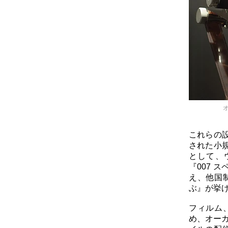
これらの
された小
として、
『007 
え、他国
ぶ』が挙
フィルム
め、オー