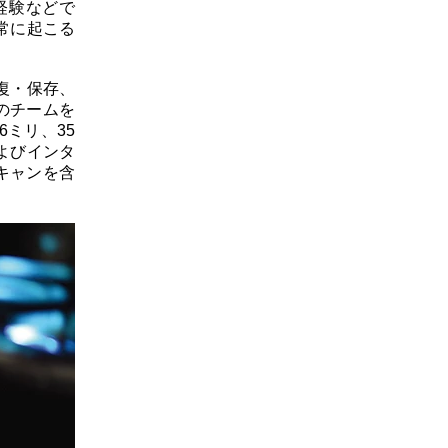
経験などで
常に起こる
復・保存、
のチームを
ミリ、35
よびインタ
キャンを含