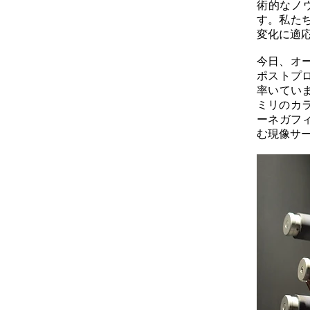
術的なノ
す。私た
変化に適
今日、オ
ポストプ
率いていま
ミリのカ
ーネガフ
む現像サ