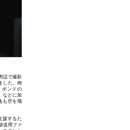
、
周辺で撮影
ました。例
・ボンドの
』などに加
亀も空を飛
支援するた
放送用ファ