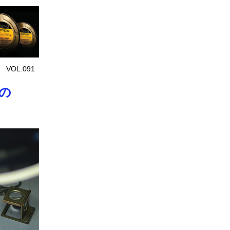
 VOL.091
の