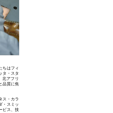
たちはフィ
ッタ・スタ
、北アフリ
と品質に焦
タス・カラ
ダ・スミッ
ービス、技