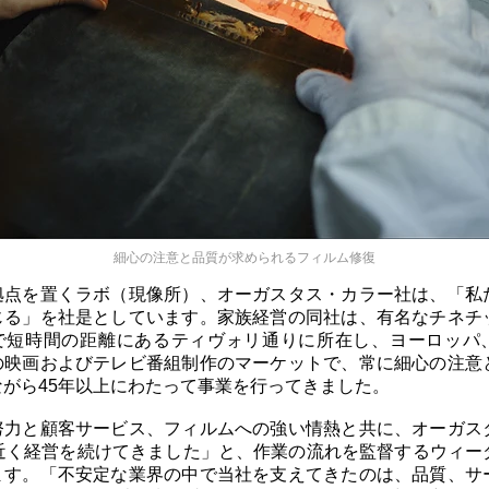
細心の注意と品質が求められるフィルム修復
拠点を置くラボ（現像所）、オーガスタス・カラー社は、「私
じる」を社是としています。家族経営の同社は、有名なチネチ
で短時間の距離にあるティヴォリ通りに所在し、ヨーロッパ
の映画およびテレビ番組制作のマーケットで、常に細心の注意
ながら45年以上にわたって事業を行ってきました。
努力と顧客サービス、フィルムへの強い情熱と共に、オーガス
年近く経営を続けてきました」と、作業の流れを監督するウィー
ます。「不安定な業界の中で当社を支えてきたのは、品質、サ