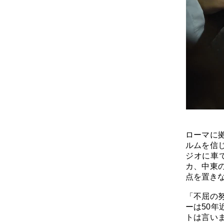
ローマに
ルムを信
ジオに車
カ、中東
点を置き
「不屈の
ーは50
トは言い