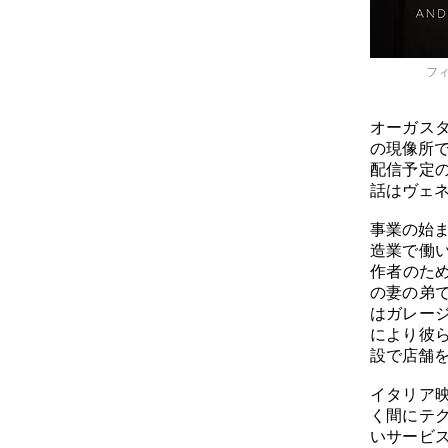
フ
オーガス
の現像所で
配信予定
話はヴェ
事業の始ま
造業で働
作者のた
の妻の弟
はガレー
により彼
設で店舗
イタリア
く間にテ
いサービ