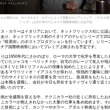
ィルム撮影され、オーガスタス・カラーによって現像されたアンドレア・パラオロ監
『ハンナ』は2017年のヴェネチア国際映画祭に出品予定
タス・カラーはイタリアにおいて、ネットフリックス社に公認
あり、ネットフリックス初のイタリアのテレビシリーズで201
の『暗黒街』のポストプロダクションを行っています。シリー
ネチア国際映画祭においてプレミア上映される予定です。
りは1950年代にさかのぼり、ローマの大学で化学を専攻した
いていたジャコモ・ペリッチァが、自宅のガレージで友人や地
めに8ミリと16ミリフィルムの現像を始めたことによります。
であるマウリツィオ・イアコエラが加わり、情熱的で趣味に熱
ジでのサイドビジネスの需要を見つけだし、急成長をもたらし
らは本職を退職し、会社が今日も所在するティヴォリ通り近く
を開いたのです。
映画が全盛期を迎える中、テクニカラー社の近くに所在したお
クニカラーが抱えきれなかった大量の仕事を集め始めます。そ
スと技術によって、カンフーやホラー、アダルト映画などを制