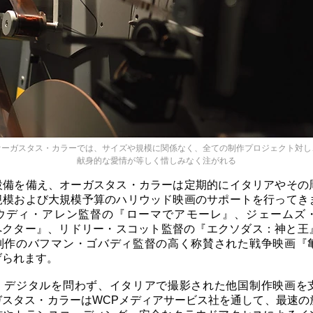
オーガスタス・カラーでは、サイズや規模に関係なく、全ての制作プロジェクト対し
献身的な愛情が等しく惜しみなく注がれる
設備を備え、オーガスタス・カラーは定期的にイタリアやその
規模および大規模予算のハリウッド映画のサポートを行ってき
ウディ・アレン監督の『ローマでアモーレ』、ジェームズ
スペクター』、リドリー・スコット監督の『エクソダス：神と王
制作のバフマン・ゴバディ監督の高く称賛された戦争映画『
げられます。
、デジタルを問わず、イタリアで撮影された他国制作映画を
ガスタス・カラーはWCPメディアサービス社を通して、最速の