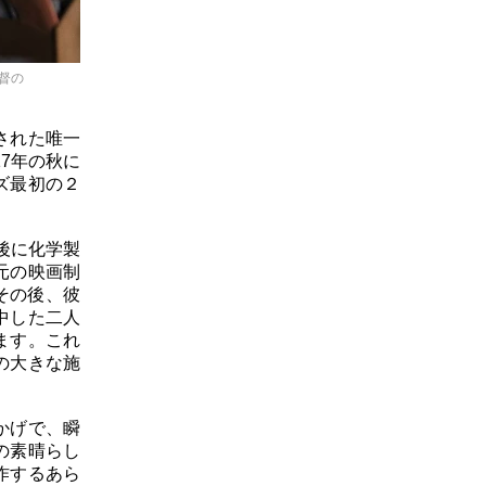
督の
された唯一
7年の秋に
ズ最初の２
後に化学製
元の映画制
その後、彼
中した二人
ます。これ
の大きな施
かげで、瞬
の素晴らし
作するあら