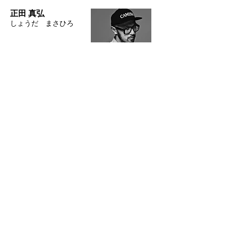
正田 真弘
しょうだ まさひろ
1977年生まれ。東京造形大学デザイン科卒
業後、石田東氏のアシスタントを経て、渡
米。2008年、「IPA (International
Photography Award)」のセルフポートレイ
ト部門で金賞受賞。翌年帰国した以降は、グ
ラフィック、テレビCM、雑誌連載等、幅広
いジャンルの作品を数多く手がける。
「TAPA (Tokyo Advertising Photographers
Award) 2015」受賞。日本広告写真家協会
「APAアワード2017」経済産業大臣賞受
賞。2016年に作品集「DELICACY」を上
梓。
田中 基
たなか もとい