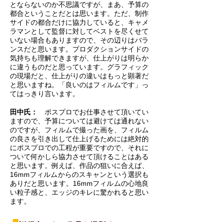
とならないのか不思議ですが、まあ、予算の
都合ということだとは思います。ただ、制作
サイドの都合だけに協力していると、キャメ
ラマンとして監督に対してベストを尽くせて
いない場合もありますので、その辺りはバラ
ンスだと思います。プロダクションサイドの
気持ちも理解できますが、仕上がりは明らか
に違うものだと思っています。グラフィック
の現場だと、仕上がりの違いはもっと顕著だ
と思いますね。「良いのはフィルムです」っ
てはっきり言います。
田中氏：
ポスプロでお仕事させて頂いてい
ますので、予算については避けては通れない
のですが、フィルムで撮った画を、フィルム
の良さを引き出して仕上げるためには絶対的
にポスプロでの工程が重要ですので、それに
ついて何かしら協力させて頂けることはある
と思います。例えば、作品の狙いに合えば、
16mmフィルムからのスキャンという選択も
ありだと思います。16mmフィルムの心地良
い粒子感と、エッジのキレに驚かれると思い
ます。