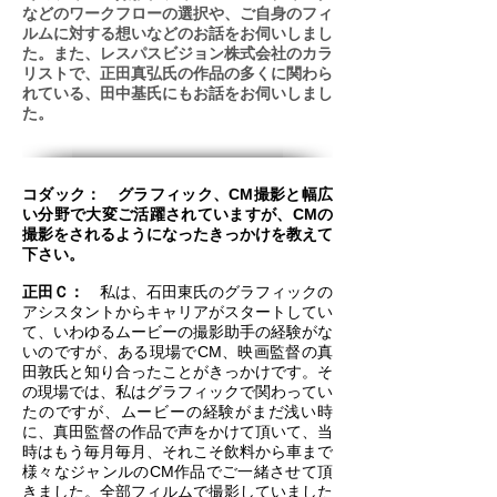
などのワークフローの選択や、ご自身のフィ
ルムに対する想いなどのお話をお伺いしまし
た。また、レスパスビジョン株式会社のカラ
リストで、正田真弘氏の作品の多くに関わら
れている、田中基氏にもお話をお伺いしまし
た。
コダック： グラフィック、CM撮影と幅広
い分野で大変ご活躍されていますが、CMの
撮影をされるようになったきっかけを教えて
下さい。
正田Ｃ：
私は、石田東氏のグラフィックの
アシスタントからキャリアがスタートしてい
て、いわゆるムービーの撮影助手の経験がな
いのですが、ある現場でCM、映画監督の真
田敦氏と知り合ったことがきっかけです。そ
の現場では、私はグラフィックで関わってい
たのですが、ムービーの経験がまだ浅い時
に、真田監督の作品で声をかけて頂いて、当
時はもう毎月毎月、それこそ飲料から車まで
様々なジャンルのCM作品でご一緒させて頂
きました。全部フィルムで撮影していました