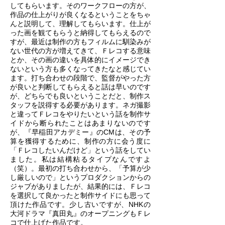
してもらいます。そのワークフローの方が、
作品の仕上がりが良くなるということをちゃ
んと説明して、理解してもらいます。仕上が
った画を観てもらうと納得してもらえるので
すが、最近は制作の方もフィルムに馴染みが
ない世代の方が増えてきて、Ｆレコする意味
とか、その画の違いを具体的にイメージでき
ないという方も多くなってきたなと感じてい
ます。打ち合わせの段階で、監督がやった方
が良いと判断してもらえると話は早いのです
が、どちらでも良いということだと、制作ス
タッフを説得する必要があります。ネガ撮影
と違ってＦレコをやりたいという話を制作サ
イドから断られたことはあまりないのです
が、『早稲田アカデミー』のCMは、その予
算を獲得するために、制作の方に会う度に
「Ｆレコしたいんだけど」という話をしてい
ました。私は結構粘るタイプなんですよ
（笑）。最初の打ち合わせから、「予算が少
し厳しいので」というプロダクションからの
ジャブがありましたが、結果的には、Ｆレコ
を選択して良かったと制作サイドにも思って
頂けた作品です。少し古いですが、NHKの
大河ドラマ『真田丸』のオープニングもＦレ
コで仕上げた作品です。