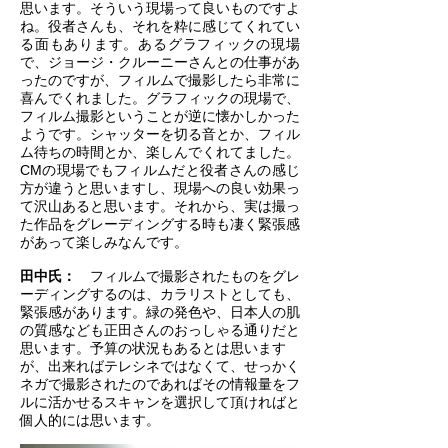
思います。そういう現場って良いものですよ
ね。役者さんも、それを粋に感じてくれてい
る面もあります。あるグラフィックの現場
で、ジョージ・クルーニーさんとの仕事があ
ったのですが、フィルムで撮影したら非常に
喜んでくれました。グラフィックの現場で、
フィルム撮影ということが逆に懐かしかった
ようです。シャッターを切る音とか、フィル
ム待ちの時間とか、楽しんでくれてました。
CMの現場でもフィルムだと役者さんの感じ
方が違うと思いますし、現場への良い効果っ
て沢山あると思います。それから、実は撮っ
た作品をグレーディングする時も凄く緊張感
があって楽しみなんです。
田中氏：
フィルムで撮影されたものをグレ
ーディングするのは、カラリストとしても、
緊張感があります。緑の発色や、日本人の肌
の質感なども正田さんのおっしゃる通りだと
思います。予算の状況もあるとは思います
が、出来ればテレシネではなくて、せっかく
ネガで撮影されたのであればその情報量をフ
ルに活かせるスキャンを選択して頂ければと
個人的には思います。