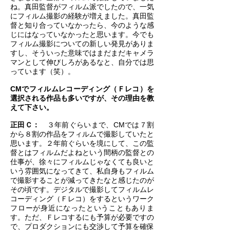
ね。真田監督がフィルム派でしたので、一気
にフィルム撮影の経験が増えました。真田監
督と知り合っていなかったら、今のような感
じにはなっていなかったと思います。今でも
フィルム撮影についての新しい発見がありま
すし、そういった意味ではまだまだキャメラ
マンとして伸びしろがあるなと、自分では思
っています（笑）。
CMでフィルムレコーディング（Ｆレコ）を
選択される作品も多いですが、その理由を教
えて下さい。
正田Ｃ：
３年前ぐらいまで、CMでは７割
から８割の作品をフィルムで撮影していたと
思います。２年前ぐらいを境にして、この監
督とはフィルムだよねという間柄の監督との
仕事が、徐々にフィルムじゃなくても良いと
いう雰囲気になってきて、私自身もフィルム
で撮影することが減ってきたなと感じたのが
その頃です。デジタルで撮影してフィルムレ
コーディング（Ｆレコ）をするというワーク
フローが身近になったということもありま
す。ただ、Ｆレコするにも予算が必要ですの
で、プロダクションにも交渉して予算を確保