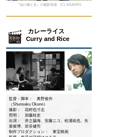
『化け物と女』の撮影現場 (C) 2018VIPO
カレーライス
Curry and Rice
監督・脚本： 奥野俊作
（Shunsaku Okuno）
撮影： 花村也寸志
照明： 加藤桂史
出演： 井之脇海、安藤ニコ、松浦祐也、矢
柴俊博、岩谷健司
制作プロダクション： 東宝映画