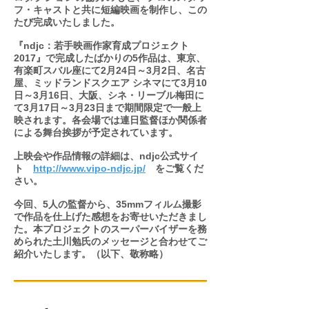
フ・キャストと共に短編映画を制作し、この
たび完成いたしました。
『ndjc：若手映画作家育成プロジェクト
2017』で完成したばかりの5作品は、東京、
有楽町スバル座にて2月24日～3月2日、名古
屋、ミッドランドスクエア シネマにて3月10
日～3月16日、大阪、シネ・リーブル梅田に
て3月17日～3月23日まで期間限定で一般上
映されます。各会場では連日監督ほか関係者
による舞台挨拶が予定されています。
上映会や作品情報の詳細は、ndjc公式サイ
ト
http://www.vipo-ndjc.jp/
をご覧くだ
さい。
今回、5人の監督から、35mmフィルム撮影
で作品を仕上げた感想をお寄せいただきまし
た。本プロジェクトのスーパーバイザーを務
められた土川勉氏のメッセージと合わせてご
紹介いたします。（以下、敬称略）