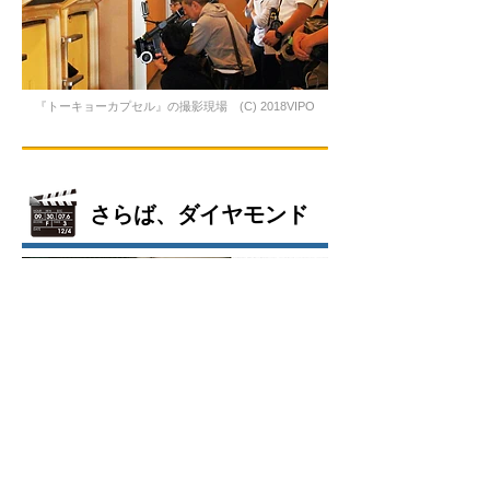
『トーキョーカプセル』の撮影現場 (C) 2018VIPO
さらば、ダイヤモンド
監督・脚本： 中川和博
（Kazuhiro Nakagawa）
撮影： 中坊武文
照明： 木村明生