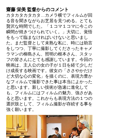
齋藤 栄美 監督からのコメント
カタカタカタカタ…カメラ横でフィルムが回
る音を聞きながらお芝居を見つめる。とても
贅沢な時間でした。「１コマ１コマに今この
瞬間が焼きつけられていく。」大切に、覚悟
をもって臨まなければいけないと思いまし
た。まだ監督として未熟な私に、時には助言
をしつつ、丁寧に撮影してくださったキャメ
ラマンの柳島さん、照明の根本さん、スタッ
フの皆さんにとても感謝しています。今回の
映画は、主人公の女の子が１日を経て少しだ
け成長する映画です。彼女の「ささやかだけ
ど大切な心の変化」を描くのに、表現力豊か
なフィルムで撮影できた事は本当によかった
と思います。新しい技術が急速に進化して
も、フィルムにはフィルムの魅力、強さがあ
ると思います。これからも表現方法の１つの
選択肢として、フィルム撮影が存続する事を
強く願います。