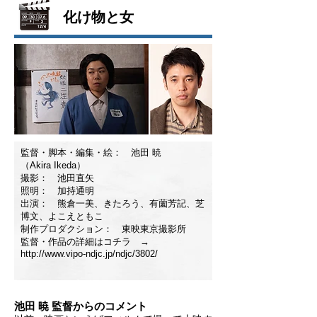
化け物と女
監督・脚本・編集・絵： 池田 暁
（Akira Ikeda）
撮影： 池田直矢
照明： 加持通明
出演： 熊倉一美、きたろう、有薗芳記、芝
博文、よこえともこ
制作プロダクション： 東映東京撮影所
監督・作品の詳細はコチラ →
http://www.vipo-ndjc.jp/ndjc/3802/
池田 暁 監督からのコメント