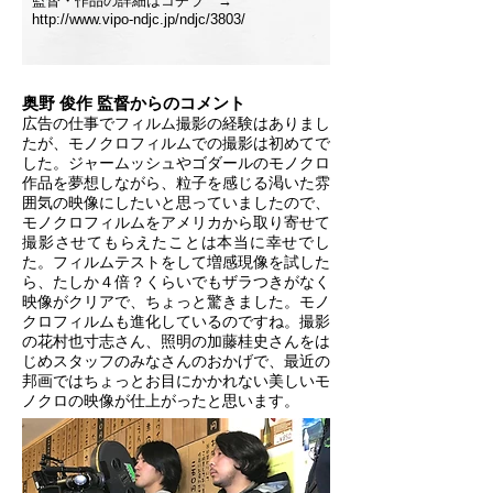
監督・作品の詳細はコチラ →
http://www.vipo-ndjc.jp/ndjc/3803/
奥野 俊作 監督からのコメント
広告の仕事でフィルム撮影の経験はありまし
たが、モノクロフィルムでの撮影は初めてで
した。ジャームッシュやゴダールのモノクロ
作品を夢想しながら、粒子を感じる渇いた雰
囲気の映像にしたいと思っていましたので、
モノクロフィルムをアメリカから取り寄せて
撮影させてもらえたことは本当に幸せでし
た。フィルムテストをして増感現像を試した
ら、たしか４倍？くらいでもザラつきがなく
映像がクリアで、ちょっと驚きました。モノ
クロフィルムも進化しているのですね。撮影
の花村也寸志さん、照明の加藤桂史さんをは
じめスタッフのみなさんのおかげで、最近の
邦画ではちょっとお目にかかれない美しいモ
ノクロの映像が仕上がったと思います。