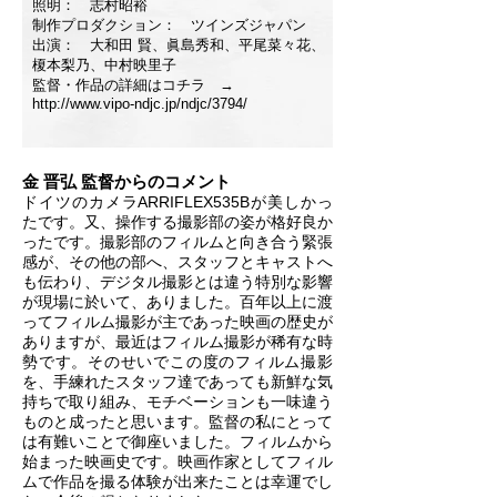
照明： 志村昭裕
制作プロダクション： ツインズジャパン
出演： 大和田 賢、眞島秀和、平尾菜々花、
榎本梨乃、中村映里子
監督・作品の詳細はコチラ →
http://www.vipo-ndjc.jp/ndjc/3794/
金 晋弘 監督からのコメント
ドイツのカメラARRIFLEX535Bが美しかっ
たです。又、操作する撮影部の姿が格好良か
ったです。撮影部のフィルムと向き合う緊張
感が、その他の部へ、スタッフとキャストへ
も伝わり、デジタル撮影とは違う特別な影響
が現場に於いて、ありました。百年以上に渡
ってフィルム撮影が主であった映画の歴史が
ありますが、最近はフィルム撮影が稀有な時
勢です。そのせいでこの度のフィルム撮影
を、手練れたスタッフ達であっても新鮮な気
持ちで取り組み、モチベーションも一味違う
ものと成ったと思います。監督の私にとって
は有難いことで御座いました。フィルムから
始まった映画史です。映画作家としてフィル
ムで作品を撮る体験が出来たことは幸運でし