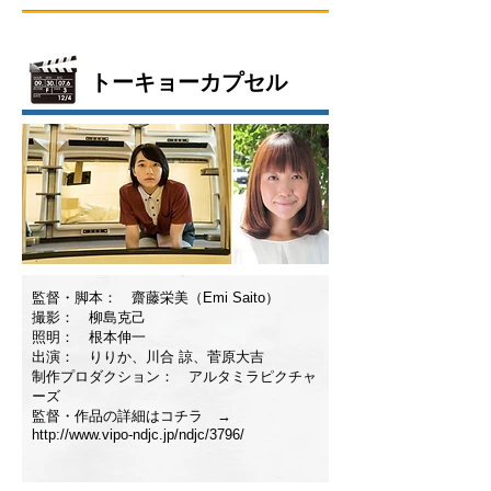
トーキョーカプセル
監督・脚本： 齋藤栄美（Emi Saito）
撮影： 柳島克己
照明： 根本伸一
出演： りりか、川合 諒、菅原大吉
制作プロダクション： アルタミラピクチャ
ーズ
監督・作品の詳細はコチラ →
http://www.vipo-ndjc.jp/ndjc/3796/