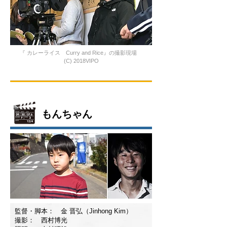
『 カレーライス Curry and Rice』の撮影現場
(C) 2018VIPO
もんちゃん
監督・脚本： 金 晋弘（Jinhong Kim）
撮影： 西村博光