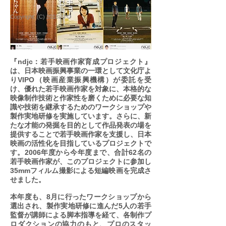
Copyright: (C) 2018VIPO
『ndjc：若手映画作家育成プロジェクト』
は、日本映画振興事業の一環として文化庁よ
りVIPO（映画産業振興機構）が委託を受
け、優れた若手映画作家を対象に、本格的な
映像制作技術と作家性を磨くために必要な知
識や技術を継承するためのワークショップや
製作実地研修を実施しています。さらに、新
たな才能の発掘を目的として作品発表の場を
提供することで若手映画作家を支援し、日本
映画の活性化を目指しているプロジェクトで
す。2006年度から今年度まで、合計62名の
若手映画作家が、このプロジェクトに参加し
35mmフィルム撮影による短編映画を完成さ
せました。
本年度も、8月に行ったワークショップから
選出され、製作実地研修に進んだ5人の若手
監督が講師による脚本指導を経て、各制作プ
ロダクションの協力のもと、プロのスタッ