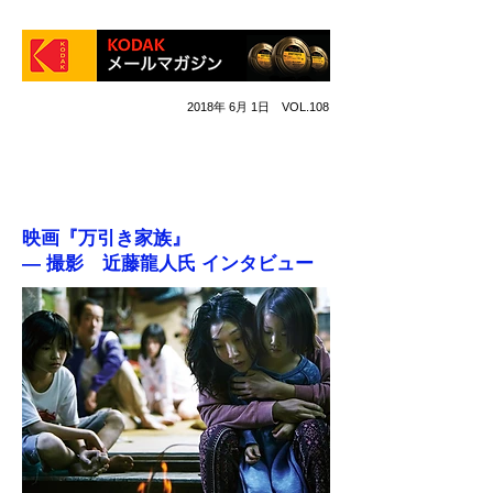
2018年 6月 1日 VOL.108
祝・第71回カンヌ国際映画祭 最高賞パルムドール受賞！
祝・第42回日本アカデミー賞 最優秀作品賞・監督賞・撮影賞
ほか８冠獲得！
映画『万引き家族』
― 撮影 近藤龍人氏 インタビュー