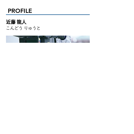
PROFILE
近藤 龍人
こんどう りゅうと
1976年生まれ、愛知県出身。大阪芸術大学
映像学科在学中、熊切和嘉監督の卒業制作
『鬼畜大宴会』（1997）に参加。以降、
『海炭市叙景』（2010／第65回毎日映画コ
ンクール撮影賞受賞）、『私の男』
（2014）、『武曲 MUKOKU』（2017）な
ど多くの熊切作品の撮影を手がける。