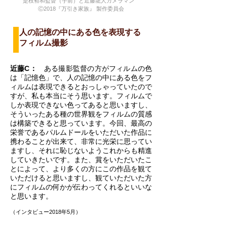
是枝裕和監督（手前）と近藤龍人カメラマン
Ⓒ2018『万引き家族』 製作委員会
人の記憶の中にある色を表現する
フィルム撮影
近藤C：
ある撮影監督の方がフィルムの色
は「記憶色」で、人の記憶の中にある色をフ
ィルムは表現できるとおっしゃっていたので
すが、私も本当にそう思います。フィルムで
しか表現できない色ってあると思いますし、
そういったある種の世界観をフィルムの質感
は構築できると思っています。今回、最高の
栄誉であるパルムドールをいただいた作品に
携わることが出来て、非常に光栄に思ってい
ますし、それに恥じないようこれからも精進
していきたいです。また、賞をいただいたこ
とによって、より多くの方にこの作品を観て
いただけると思いますし、観ていただいた方
にフィルムの何かが伝わってくれるといいな
と思います。
（インタビュー2018年5月）