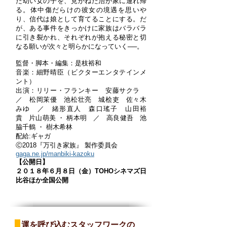
た幼い女の子を、見かねた治が家に連れ帰
る。体中傷だらけの彼女の境遇を思いや
り、信代は娘として育てることにする。だ
が、ある事件をきっかけに家族はバラバラ
に引き裂かれ、それぞれが抱える秘密と切
なる願いが次々と明らかになっていく──。
監督・脚本・編集：是枝裕和
音楽：細野晴臣（ビクターエンタテインメ
ント）
出演：リリー・フランキー 安藤サクラ
／ 松岡茉優 池松壮亮 城桧吏 佐々木
みゆ ／ 緒形直人 森口瑤子 山田裕
貴 片山萌美 ・ 柄本明 ／ 高良健吾 池
脇千鶴 ・ 樹木希林
配給:ギャガ
Ⓒ2018『万引き家族』 製作委員会
gaga.ne.jp/manbiki-kazoku
【公開日】
２０１８年６月８日（金）TOHOシネマズ日
比谷ほか全国公開
運を呼び込むスタッフワークの