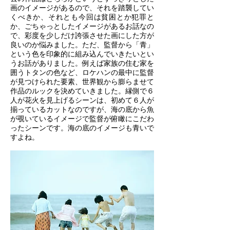
画のイメージがあるので、それを踏襲してい
くべきか、それとも今回は貧困とか犯罪と
か、ごちゃっとしたイメージがあるお話なの
で、彩度を少しだけ誇張させた画にした方が
良いのか悩みました。ただ、監督から「青」
という色を印象的に組み込んでいきたいとい
うお話がありました。例えば家族の住む家を
囲うトタンの色など、ロケハンの最中に監督
が見つけられた要素、世界観から膨らませて
作品のルックを決めていきました。縁側で６
人が花火を見上げるシーンは、初めて６人が
揃っているカットなのですが、海の底から魚
が覗いているイメージで監督が俯瞰にこだわ
ったシーンです。海の底のイメージも青いで
すよね。