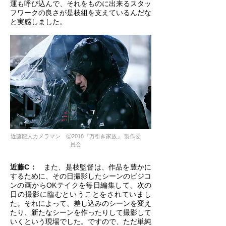
運も呼び込んで、それをものに出来るスタッ
フワークの良さが是枝組を支えているんだな
と実感しました。
近藤龍人カメラマン Ⓒ2018『万引き家族』 製作委
員会
近藤C：
また、是枝監督は、作品を豊かに
するために、その日撮影したシーンのビジコ
ンの画からOKテイクを毎日編集して、次の
日の撮影に臨むということをされていまし
た。それによって、差し込みのシーンを変え
たり、新たなシーンを作ったりして撮影して
いくという現場でした。ですので、ただ単純