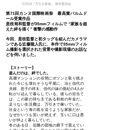
Ⓒ2018『万引き家族』 製作委員会
第71回カンヌ国際映画祭 最高賞パルムド
ール受賞作品
是枝裕和監督が35mmフィルムで “家族を超
えた絆を描く” 衝撃の感動作
今回、是枝監督と初タッグを組んだカメラマ
ンである近藤龍人氏に、本作で35mmフィル
ム撮影を選択された背景や撮影現場のお話な
どを伺いました。
【ストーリー】
盗んだのは、絆でした。
高層マンションの谷間にポツンと取り残さ
れた今にも壊れそうな平屋に、治と信代の
夫婦、息子の祥太、信代の妹の亜紀の4人が
転がり込んで暮らしている。彼らの目当て
は、この家の持ち主である初枝の年金だ。
足りない生活費は、万引きで稼いでいた。
社会という海の底を這うような家族だが、
なぜかいつも笑いが絶えず、互いに口は悪
いが仲よく暮らしていた。
冬のある日、近隣の団地の廊下で震えてい