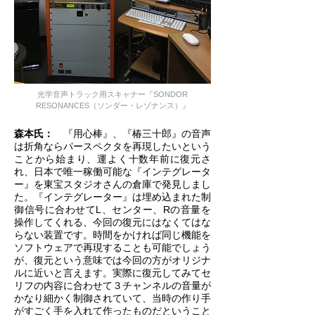
光学音声トラック用スキャナー『SONDOR
RESONANCES（ソンダー・レゾナンス）』
森本氏：
『用心棒』、『椿三十郎』の音声
は折角ならパースペクタを再現したいという
ことから始まり、運よく十数年前に復元さ
れ、日本で唯一稼働可能な『インテグレータ
ー』を東宝スタジオさんの倉庫で発見しまし
た。『インテグレーター』は埋め込まれた制
御信号に合わせてL、センター、Rの音量を
操作してくれる、今回の復元にはなくてはな
らない装置です。時間をかければ同じ機能を
ソフトウェアで再現することも可能でしょう
が、復元という意味では今回の方がオリジナ
ルに近いと言えます。実際に復元してみてセ
リフの内容に合わせて３チャンネルの音量が
かなり細かく制御されていて、当時の作り手
がすごく手を入れて作ったものだということ