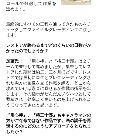
ロールで分散して作業を
進めます。
最終的にすべての工程を通ってきたものをチ
ェックしてファイナルグレーディングに渡し
ます。
レストアが終わるまでどのくらいの日数がか
かったのでしょうか？
加藤氏：
『用心棒』と『椿三十郎』は２チ
ームで並行して進めましたが、集中してレス
トアした期間は約二、三ヶ月ほどです。レス
トアでは最初にログとプレグレーディングさ
れた両方の画像を見て作戦を練る、どこから
攻めていけば素直に直せるか作戦の指示を出
します。その指示がだんだんノウハウとして
蓄積され、効率よく良いものを上げられるよ
うになってきたと思います。
『用心棒』、『椿三十郎』もキャメラマンの
方がご存命ではない作品です。画の調子を再
現するのにどのようなアプローチをとられま
したか？