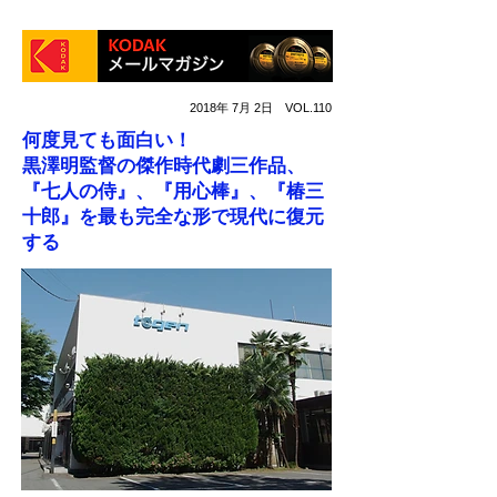
2018年 7月 2日 VOL.110
何度見ても面白い！
黒澤明監督の傑作時代劇三作品、
『七人の侍』、『用心棒』、『椿三
十郎』を最も完全な形で現代に復元
する