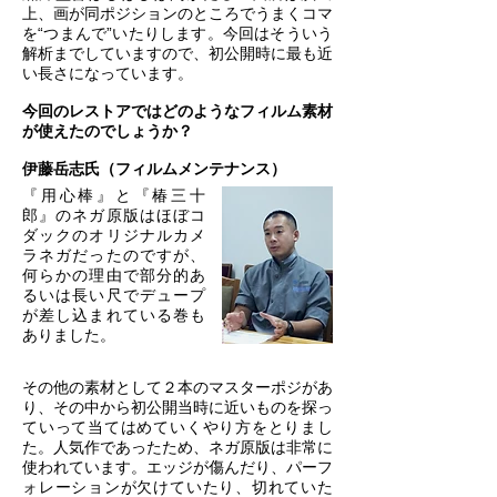
上、画が同ポジションのところでうまくコマ
を“つまんで”いたりします。今回はそういう
解析までしていますので、初公開時に最も近
い長さになっています。
今回のレストアではどのようなフィルム素材
が使えたのでしょうか？
伊藤岳志氏（フィルムメンテナンス）
『用心棒』と『椿三十
郎』のネガ原版はほぼコ
ダックのオリジナルカメ
ラネガだったのですが、
何らかの理由で部分的あ
るいは長い尺でデュープ
が差し込まれている巻も
ありました。
その他の素材として２本のマスターポジがあ
り、その中から初公開当時に近いものを探っ
ていって当てはめていくやり方をとりまし
た。人気作であったため、ネガ原版は非常に
使われています。エッジが傷んだり、パーフ
ォレーションが欠けていたり、切れていた