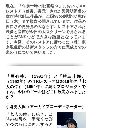
現在、「午前十時の映画祭９」において４K
レストア（修復、復元）された黒澤明監督の
傑作時代劇三作品が、全国58の劇場で7月19
日（木）まで順次公開されています。作品の
面白さの再発見のみならず、レストアされた
映像と音声が今日の大スクリーンで見られる
ことがSNSなどで大きな話題となっていま
す。今回、そのレストアに携わった（株）東
京現像所の技術スタッフの方々に完成までの
道のりについて伺いました。
『用心棒』（1961年）と『椿三十郎』
（1962年）の４Kレストアは2016年の『七
人の侍』（1954年）に続くプロジェクトで
すね。今回のゴールはどこに設定されました
か？
小森勇人氏（アーカイブコーディネーター）
『七人の侍』に続き、当
時の初号を一番完全な形
で今の時代に再現すると