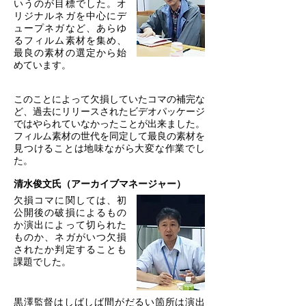
いうのが目標でした。オ
リジナルネガを中心にデ
ュープネガなど、あらゆ
るフィルム素材を集め、
最良の素材の選定から始
めています。
このことによって欠損していたコマの補完な
ど、過去にリリースされたビデオパッケージ
ではやられていなかったことが出来ました。
フィルム素材の世代を同定して最良の素材を
見つけることは地味ながら大変な作業でし
た。
清水俊文氏（アーカイブマネージャー）
欠損コマに関しては、初
公開後の破損によるもの
か演出によって切られた
ものか、ネガがいつ欠損
されたか判定することも
課題でした。
黒澤監督はしばしば間がだるい箇所は演出