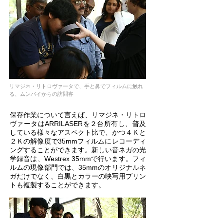
リマジネ・リトロヴァータで、手と鼻でフィルムに触れ
る、ムンバイからの訪問客
保存作業について言えば、リマジネ・リトロ
ヴァータはARRILASERを２台所有し、普及
している様々なアスペクト比で、かつ４Ｋと
２Ｋの解像度で35mmフィルムにレコーディ
ングすることができます。新しい音ネガの光
学録音は、Westrex 35mmで行います。フィ
ルムの現像部門では、35mmのオリジナルネ
ガだけでなく、白黒とカラーの映写用プリン
トも複製することができます。