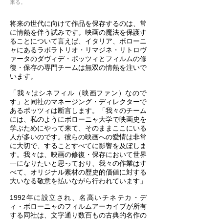
来る。
将来の世代に向けて作品を保存するのは、常
に情熱を伴う試みです。映画の魔法を保護す
ることについて言えば、イタリア、ボローニ
ャにあるラボラトリオ・リマジネ・リトロヴ
ァータのダヴィデ・ポッツィとフィルムの修
復・保存の専門チームは無双の情熱を注いで
います。
「我々はシネフィル（映画ファン）なので
す」と同社のマネージング・ディレクターで
あるポッツィは断言します。「我々のチーム
には、私のようにボローニャ大学で映画史を
学ぶためにやって来て、そのままここにいる
人が多いのです。彼らの映画への愛情は非常
に大切で、することすべてに影響を及ぼしま
す。我々は、映画の修復・保存において世界
一になりたいと思っており、我々の作業はす
べて、オリジナル素材の歴史的価値に対する
大いなる敬意を払いながら行われています」
1992年に設立され、名高いチネテカ・デ
ィ・ボローニャのフィルムアーカイブが所有
する同社は、文字通り数百もの古典的名作の