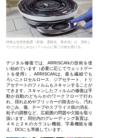
特殊な化学的処置（乾燥、柔軟化、再水洗）が、消失し
ていたかもしれないフィルムに第二の命を授ける。
デジタル修復では、ARRISCANの技術を使
い始めています（必要に応じてウェットゲー
トを使用）。ARRISCANは、最も繊細でも
ろいニトロセルロース、ジアセテート、トリ
アセテートのフィルムもスキャンすることが
できます。スキャンしたフィルムの修復は手
動か自動のどちらかのワークフローで行わ
れ、揺れ止めやフリッカーの除去から、汚れ
やごみ、傷、テープやスプライス痕の消去、
粒子の調整など、広範囲の問題や欠陥を取り
扱います。同社内のグレーディング装置は、
４Ｋと２Ｋのカラコレ機能、字幕機能を備
え、DCIにも準拠しています。