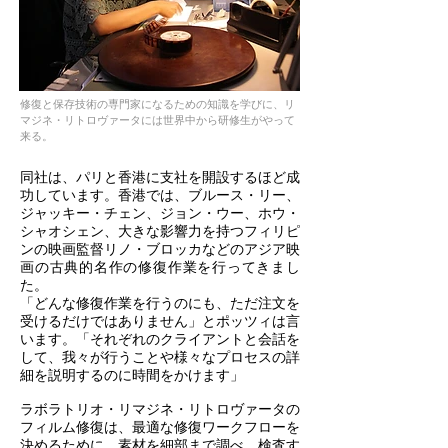
修復と保存技術の専門家になるための知識を学びに、リ
マジネ・リトロヴァータには世界中から研修生がやって
来る。
同社は、パリと香港に支社を開設するほど成
功しています。香港では、ブルース・リー、
ジャッキー・チェン、ジョン・ウー、ホウ・
シャオシェン、大きな影響力を持つフィリピ
ンの映画監督リノ・ブロッカなどのアジア映
画の古典的名作の修復作業を行ってきまし
た。
「どんな修復作業を行うのにも、ただ注文を
受けるだけではありません」とポッツィは言
います。「それぞれのクライアントと会話を
して、我々が行うことや様々なプロセスの詳
細を説明するのに時間をかけます」
ラボラトリオ・リマジネ・リトロヴァータの
フィルム修復は、最適な修復ワークフローを
決めるために、素材を細部まで調べ、検査す