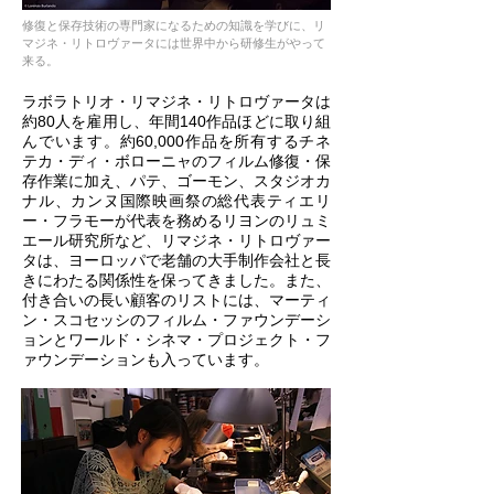
修復と保存技術の専門家になるための知識を学びに、リ
マジネ・リトロヴァータには世界中から研修生がやって
来る。
ラボラトリオ・リマジネ・リトロヴァータは
約80人を雇用し、年間140作品ほどに取り組
んでいます。約60,000作品を所有するチネ
テカ・ディ・ボローニャのフィルム修復・保
存作業に加え、パテ、ゴーモン、スタジオカ
ナル、カンヌ国際映画祭の総代表ティエリ
ー・フラモーが代表を務めるリヨンのリュミ
エール研究所など、リマジネ・リトロヴァー
タは、ヨーロッパで老舗の大手制作会社と長
きにわたる関係性を保ってきました。また、
付き合いの長い顧客のリストには、マーティ
ン・スコセッシのフィルム・ファウンデーシ
ョンとワールド・シネマ・プロジェクト・フ
ァウンデーションも入っています。