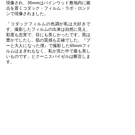
現像され、35mmはパインウッド敷地内に拠
点を置くコダック・フィルム・ラボ・ロンド
ンで現像されました。
「コダックフィルムの色調が私は大好きで
す。撮影したフィルムの出来は自然に見え、
彩度も忠実で、目にも美しかったです。黒は
豊かでしたし、肌の質感も正確でした。『プ
ーと大人になった僕』で撮影した65mmフィ
ルムはまぎれもなく、私が見た中で最も美し
いものです」とクーニスバイゼルは断言しま
す。
「デジタルだとビットで撮影しているため、
ごまかしの要素があり、同じような有機的な
クオリティーにしようとすると難しいことが
多いのです。ですから、現場で積極的にデジ
タルの素材に取り組む必要があります。私は
それをセットのデザインと衣装の質感上の調
整を行うのみならず、レンズ、露光量、照明
も新しく組み合わせて成し遂げました。結果
として基盤となる美しさに到達でき、デジタ
ルのフッテージのルックをぼかし、最後のカ
ラーグレーディングにおいてフィルムで撮影
した素材に溶け込ませることができました」