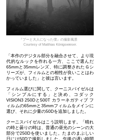
『プーと大人になった僕』の撮影風景
Courtesy of Matthias Königswieser.
「本作のデジタル部分を融合させて、より現
代的なルックを作れる一方、ここで選んだ
65mmと35mmレンズ、特に調整されたＧシ
リーズが、フィルムとの相性が良いことはわ
かっていました」と彼は言います。
フィルム選びに関して、クーニスバイゼルは
「シンプルにする」と決め、コダック
VISION3 250Dと500T カラーネガティブ フ
ィルムの65mmと35mmフィルムをメインに
選び、それに少量の50Dを追加しました。
クーニスバイゼルはこう説明します。「晴れ
の時と曇りの時は、普通の昼光のシーンの大
部分で250Dを使いました。たまのまぶしい
日には50Dで撮影しました。午後の遅い時間