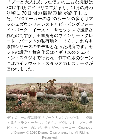
『プーと大人になった僕』の主要な撮影は
2017年8月にイギリスで始まり、11月の終わ
り頃に70日間の撮影期間が終了しまし
た。“100エーカーの森”のシーンの多くはア
ッシュダウンフォレストとピッピングフォー
ド・パーク、イースト・サセックスで撮影さ
れたのですが、王室所有のウィンザー・グレ
ート・パーク内の私有地と同じく、これらも
原作シリーズのモデルとなった場所です。セ
ットの設営と舞台作業はイギリスのシェパー
トン・スタジオで行われ、作中の水のシーン
にはパインウッド・スタジオのＵステージが
使われました。
ディズニーの実写映画『プーと大人になった僕』に登場
するキャラクターたち。左から、ピグレット、プー、ラ
ビット、ルー、カンガ、ティガー、イーヨー Courtesy
of Disney. © 2018 Disney Enterprises, Inc. All Rights
Reserved.