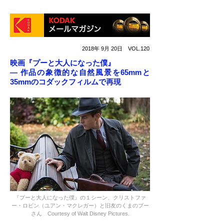
2018年 9月 20日 VOL.120
映画『プーと大人になった僕』
― 作品の象徴的な自然風景を65mmと
35mmのコダックフィルムで再現
『プーと大人になった僕』の１シーン、クリストファ
ー・ロビン（ユアン・マクレガー）と旧友のくまのプー
さん Courtesy of Walt Disney Pictures.