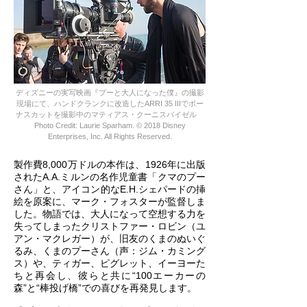
ディズニーの実写映画『プーと大人になった僕』の撮影
現場にて、ハンドクランクに改造したARRI 35 IIIでボー
ナスカットを撮影中のマティアス・クーニスバイゼル
Photo Credit: Laurie Sparham. © 2018 Disney
Enterprises, Inc. All Rights Reserved.
製作費8,000万ドルの本作は、1926年に出版
されたA.A.ミルンの名作児童書「クマのプー
さん」と、アイコン的なE.H.シェパードの挿
絵を原案に、マーク・フォスターが監督しま
した。物語では、大人になって空想する力を
失ってしまったクリストファー・ロビン（ユ
アン・マクレガー）が、旧友のくまのぬいぐ
るみ、くまのプーさん（声：ジム・カミング
ス）や、ティガー、ピグレット、イーヨーた
ちと再会し、彼らと共に“100エーカーの
森”と“棒投げ橋”での喜びを再発見します。