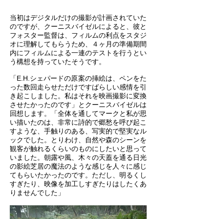
当初はデジタルだけの撮影が計画されていた
のですが、クーニスバイゼルによると、彼と
フォスター監督は、フィルムの利点をスタジ
オに理解してもらうため、４ヶ月の準備期間
内にフィルムによる一連のテストを行うとい
う構想を持っていたそうです。
「E.H.シェパードの原案の挿絵は、ペンをた
った数回走らせただけですばらしい感情を引
き起こしました。私はそれを映画撮影に変換
させたかったのです」とクーニスバイゼルは
回想します。「全体を通してマークと私が思
い描いたのは、非常に詩的で郷愁を呼び起こ
すような、手触りのある、写実的で堅実なル
ックでした。とりわけ、自然や森のシーンを
観客が触れるくらいのものにしたいと思って
いました。朝露や風、木々の天蓋を通る日光
の影絵芝居の魔法のような感じを人々に感じ
てもらいたかったのです。ただし、明るくし
すぎたり、映像を加工しすぎたりはしたくあ
りませんでした」