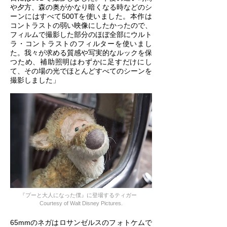
や夕方、森の奥がかなり暗くなる時などのシ
ーンにはすべて500Tを使いました。本作は
コントラストの弱い映像にしたかったので、
フィルムで撮影した部分のほぼ全部にウルト
ラ・コントラストのフィルターを使いまし
た。我々が求める質感や写実的なルックを保
つため、補助照明はわずかに足すだけにし
て、その場の光でほとんどすべてのシーンを
撮影しました」
『プーと大人になった僕』に登場するティガー
Courtesy of Walt Disney Pictures.
65mmのネガはロサンゼルスのフォトケムで