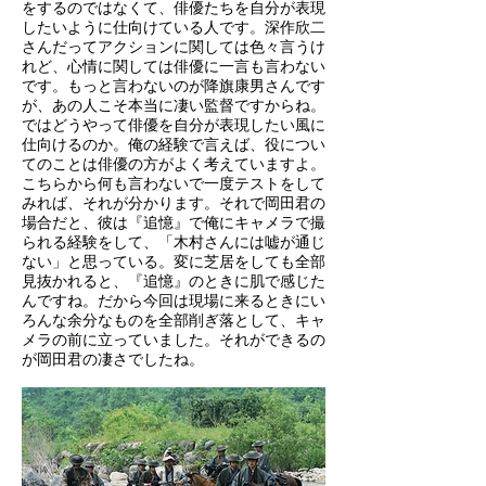
をするのではなくて、俳優たちを自分が表現
したいように仕向けている人です。深作欣二
さんだってアクションに関しては色々言うけ
れど、心情に関しては俳優に一言も言わない
です。もっと言わないのが降旗康男さんです
が、あの人こそ本当に凄い監督ですからね。
ではどうやって俳優を自分が表現したい風に
仕向けるのか。俺の経験で言えば、役につい
てのことは俳優の方がよく考えていますよ。
こちらから何も言わないで一度テストをして
みれば、それが分かります。それで岡田君の
場合だと、彼は『追憶』で俺にキャメラで撮
られる経験をして、「木村さんには嘘が通じ
ない」と思っている。変に芝居をしても全部
見抜かれると、『追憶』のときに肌で感じた
んですね。だから今回は現場に来るときにい
ろんな余分なものを全部削ぎ落として、キャ
メラの前に立っていました。それができるの
が岡田君の凄さでしたね。