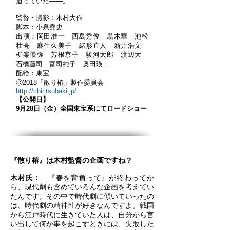
迫っていた――。
監督・撮影：木村大作
脚本：小泉堯史
出演：岡田准一 西島秀俊 黒木華 池松
壮亮 麻生久美子 緒形直人 新井浩文
柳楽優弥 芳根京子 駿河太郎 渡辺大
石橋蓮司 富司純子 奥田瑛二
配給：東宝
Ⓒ2018「散り椿」製作委員会
http://chiritsubaki.jp/
【公開日】
9月28日（金）全国東宝系にてロードショー
『散り椿』は木村監督の企画ですね？
木村氏：
『春を背負って』が終わってか
ら、現代劇も含めていろんな企画を考えてい
たんです。その中で時代劇に傾いていったの
は、時代劇の精神性が好きなんですよ。戦国
から江戸時代に生きていた人は、自分から言
い出して何か事を起こすときには、失敗した