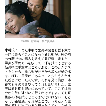
©2018「散り椿」製作委員会
木村氏：
また中盤で里美や藤吾と坂下家で
一緒に暮らすことになった新兵衛が、家の前
の竹藪で剣の稽古を終えて井戸端に来ると、
里美が手ぬぐいを絞って、汗を拭こうとする
新兵衛に手渡すところがある。このときテス
トをしたら、新兵衛が井戸から汲んだ桶の水
をこぼし、里美が「ああっ」と少しうろたえ
た感じになったんです。それを見て俺は、本
番でもそのままやってくれと言いました。里
美は新兵衛を密かに思っていて、ここでは自
分から彼に近づいて行くわけですよ。でも直
接彼の体を拭くところまではいけない、もど
かしい距離感。それがここで、うろたえた里
美の感じに出ていると思ったんです。女性の