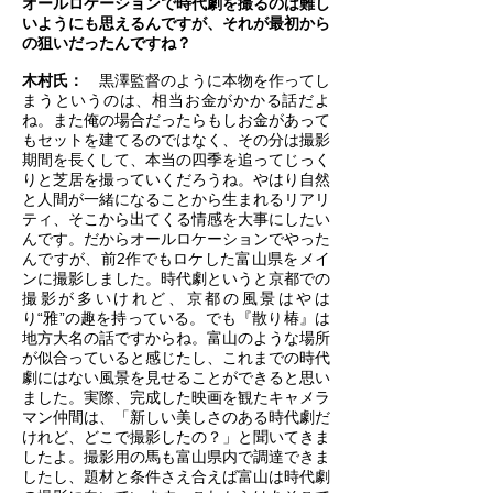
オールロケーションで時代劇を撮るのは難し
いようにも思えるんですが、それが最初から
の狙いだったんですね？
木村氏：
黒澤監督のように本物を作ってし
まうというのは、相当お金がかかる話だよ
ね。また俺の場合だったらもしお金があって
もセットを建てるのではなく、その分は撮影
期間を長くして、本当の四季を追ってじっく
りと芝居を撮っていくだろうね。やはり自然
と人間が一緒になることから生まれるリアリ
ティ、そこから出てくる情感を大事にしたい
んです。だからオールロケーションでやった
んですが、前2作でもロケした富山県をメイ
ンに撮影しました。時代劇というと京都での
撮影が多いけれど、京都の風景はやは
り“雅”の趣を持っている。でも『散り椿』は
地方大名の話ですからね。富山のような場所
が似合っていると感じたし、これまでの時代
劇にはない風景を見せることができると思い
ました。実際、完成した映画を観たキャメラ
マン仲間は、「新しい美しさのある時代劇だ
けれど、どこで撮影したの？」と聞いてきま
したよ。撮影用の馬も富山県内で調達できま
したし、題材と条件さえ合えば富山は時代劇