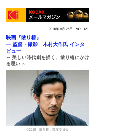
2018年 9月 28日 VOL.121
映画『散り椿』
― 監督・撮影 木村大作氏 インタ
ビュー
～ 美しい時代劇を描く、散り椿にかけ
る思い ～
©2018「散り椿」製作委員会