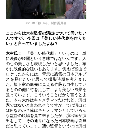
©2018「散り椿」製作委員会
ここからは木村監督の演出について伺いたい
んですが、今回は「美しい時代劇を作りた
い」と言っていましたよね？
​木村氏：
「美しい時代劇」というのは、単
に映像が綺麗という意味ではないんです。人
の心の美しさも表現したいと思いました。確
かに映像的な狙いもあります。例えば富山で
ロケしたからには、背景に残雪の日本アルプ
スを見せたいと思って撮影時期を考えまし
た。坂下家の庭先に見える竹藪も自生してい
るものの他に竹を足して、より美しい風景を
狙っています。こういうことばかり言うとま
た、木村大作はキャメラマンだけれど、演出
家ではないと言われそうですが、では演出と
は何なのか？俺はキャメラマンとしていろん
な監督の現場を見て来ましたが、演出家が演
出をして、その通りになった日本映画は皆無
だと思っています。凄い監督というのは演出