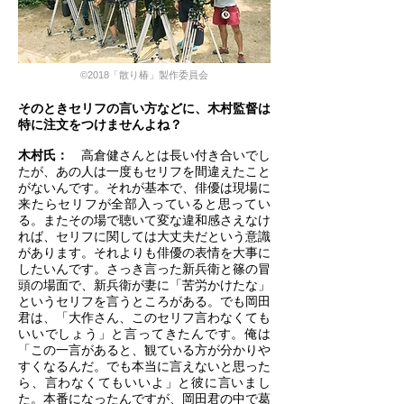
©2018「散り椿」製作委員会
そのときセリフの言い方などに、木村監督は
特に注文をつけませんよね？
木村氏：
高倉健さんとは長い付き合いでし
たが、あの人は一度もセリフを間違えたこと
がないんです。それが基本で、俳優は現場に
来たらセリフが全部入っていると思ってい
る。またその場で聴いて変な違和感さえなけ
れば、セリフに関しては大丈夫だという意識
があります。それよりも俳優の表情を大事に
したいんです。さっき言った新兵衛と篠の冒
頭の場面で、新兵衛が妻に「苦労かけたな」
というセリフを言うところがある。でも岡田
君は、「大作さん、このセリフ言わなくても
いいでしょう」と言ってきたんです。俺は
「この一言があると、観ている方が分かりや
すくなるんだ。でも本当に言えないと思った
ら、言わなくてもいいよ」と彼に言いまし
た。本番になったんですが、岡田君の中で葛