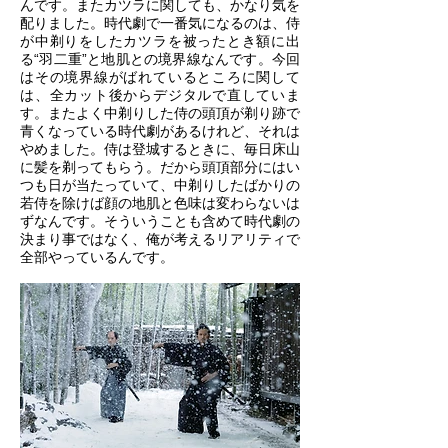
んです。またカツラに関しても、かなり気を
配りました。時代劇で一番気になるのは、侍
が中剃りをしたカツラを被ったとき額に出
る“羽二重”と地肌との境界線なんです。今回
はその境界線がばれているところに関して
は、全カット後からデジタルで直していま
す。またよく中剃りした侍の頭頂が剃り跡で
青くなっている時代劇があるけれど、それは
やめました。侍は登城するときに、毎日床山
に髪を剃ってもらう。だから頭頂部分にはい
つも日が当たっていて、中剃りしたばかりの
若侍を除けば顔の地肌と色味は変わらないは
ずなんです。そういうことも含めて時代劇の
決まり事ではなく、俺が考えるリアリティで
全部やっているんです。