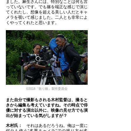
ました。麻生さんには、特別なことは何も言
っていないです。でも篠を端正な感じで演じ
てくれたし、想像を超える美しい人だとキャ
メラを覗いて感じました。二人とも非常によ
くやってくれたと思います。
©2018「散り椿」製作委員会
また自分で撮影もされる木村監督は、撮ると
きから編集も考えていますね。その時点で俳
優に対する演出以外に、映像の見せ方でも演
出が始まっている気がしますが？
木村氏：
それはあるだろうね。俺は一度に
何台も使う“多重キャメラ”での撮り方が多