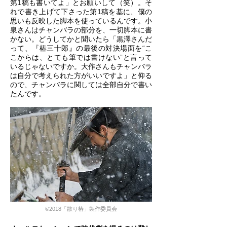
第1稿も書いてよ」とお願いして（笑）。そ
れで書き上げて下さった第1稿を基に、僕の
思いも反映した脚本を使っているんです。小
泉さんはチャンバラの部分を、一切脚本に書
かない。どうしてかと聞いたら「黒澤さんだ
って、『椿三十郎』の最後の対決場面を“こ
こからは、とても筆では書けない”と言って
いるじゃないですか。大作さんもチャンバラ
は自分で考えられた方がいいですよ」と仰る
ので、チャンバラに関しては全部自分で書い
たんです。
©2018「散り椿」製作委員会