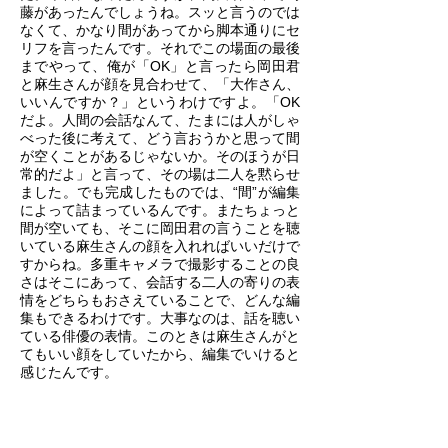
藤があったんでしょうね。スッと言うのでは
なくて、かなり間があってから脚本通りにセ
リフを言ったんです。それでこの場面の最後
までやって、俺が「OK」と言ったら岡田君
と麻生さんが顔を見合わせて、「大作さん、
いいんですか？」というわけですよ。「OK
だよ。人間の会話なんて、たまには人がしゃ
べった後に考えて、どう言おうかと思って間
が空くことがあるじゃないか。そのほうが日
常的だよ」と言って、その場は二人を黙らせ
ました。でも完成したものでは、“間”が編集
によって詰まっているんです。またちょっと
間が空いても、そこに岡田君の言うことを聴
いている麻生さんの顔を入れればいいだけで
すからね。多重キャメラで撮影することの良
さはそこにあって、会話する二人の寄りの表
情をどちらもおさえていることで、どんな編
集もできるわけです。大事なのは、話を聴い
ている俳優の表情。このときは麻生さんがと
てもいい顔をしていたから、編集でいけると
感じたんです。
俺がそういうやり方を学んだのは、降旗康男
さんからです。『あ・うん』（89）を撮影
したときに、高倉健さんと友人の娘である富