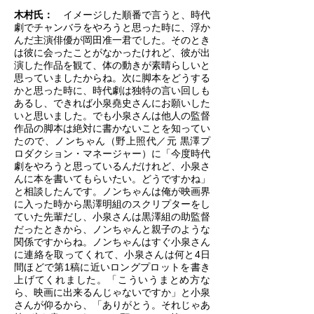
木村氏：
イメージした順番で言うと、時代
劇でチャンバラをやろうと思った時に、浮か
んだ主演俳優が岡田准一君でした。そのとき
は彼に会ったことがなかったけれど、彼が出
演した作品を観て、体の動きが素晴らしいと
思っていましたからね。次に脚本をどうする
かと思った時に、時代劇は独特の言い回しも
あるし、できれば小泉堯史さんにお願いした
いと思いました。でも小泉さんは他人の監督
作品の脚本は絶対に書かないことを知ってい
たので、ノンちゃん（野上照代／元 黒澤プ
ロダクション・マネージャー）に「今度時代
劇をやろうと思っているんだけれど、小泉さ
んに本を書いてもらいたい。どうですかね」
と相談したんです。ノンちゃんは俺が映画界
に入った時から黒澤明組のスクリプターをし
ていた先輩だし、小泉さんは黒澤組の助監督
だったときから、ノンちゃんと親子のような
関係ですからね。ノンちゃんはすぐ小泉さん
に連絡を取ってくれて、小泉さんは何と4日
間ほどで第1稿に近いロングプロットを書き
上げてくれました。「こういうまとめ方な
ら、映画に出来るんじゃないですか」と小泉
さんが仰るから、「ありがとう。それじゃあ