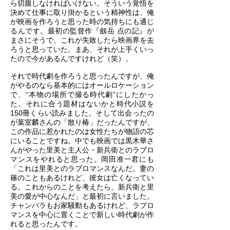
ら切腹しなければいけない。そういう覚悟を
決めて仕事に取り掛かるという精神性は、俺
が映画を作ろうと思った時の気持ちにも通じ
るんです。最初の監督作『劔岳 点の記』が
まさにそうで、これが失敗したら映画界を去
ろうと思っていた。まあ、それが上手くいっ
たので今があるんですけれど（笑）。
それで時代劇を作ろうと思ったんですが、俺
がやるのなら基本的にはオールロケーション
で、“本物の場所で撮る時代劇”にしたかっ
た。それに合う題材はないかと時代小説を
150冊くらい読みました。そして出会ったの
が葉室麟さんの「散り椿」だったんですが、
この作品に惹かれたのは女性たちが物語の芯
にいることですね。中でも映画では黒木華さ
んがやった里美と主人公・新兵衛とのラブロ
マンスをやれると思った。岡田准一君にも
「これは里美とのラブロマンスなんだ。妻の
篠のこともあるけれど、彼女は亡くなってい
る。これからのことを考えたら、新兵衛と里
美の愛が中心なんだ」と最初に言いました。
チャンバラもお家騒動もあるけれど、ラブロ
マンスを中心に置くことで新しい時代劇が作
れると思ったんです。