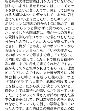
斬る相手の体に実際は刀を入れていないのが
ばれないように見せるためには、ここでカッ
トを割りたいと言うんです。俺としては斬ら
れる人間は体の中に何か入れて、本当に刀を
当ててもいいようにしたい。またキャメラ・
ポジションは稽古の時から1点に決めて、俺
はそこからジッと動かずに見つめていまし
た。そうしたら岡田君は、俺が一つの方向か
ら殺陣を割らずに1カットで撮るつもりだと
分かったんでしょうね。みんなが悩んでいる
ときに、俺が「じゃあ、横のポジションから
も撮ろうか」と言ったら、「いや大作さん、
そのポジションで最後まで通してください」
と岡田君が言って、1カットで撮れる殺陣を
次の稽古までに考えて来てくれたんですよ。
彼が考えてきた殺陣を見せてもらうと、理論
的にも正しいんですね。また彼が言うには殺
陣は斬った時よりも斬った後の形、つま
り“残心”がとても大事で、武術の有段者はそ
こを観ると。だから残心が決まってないと、
自分としては気持ちが悪いんだと言っていま
した。そうやって久世さんが始めに考えた基
本の形を基にして、岡田君が自分の考えを入
れながらアレンジして新しい殺陣を作ってい
ったんです。また俺はこの映画を作るために