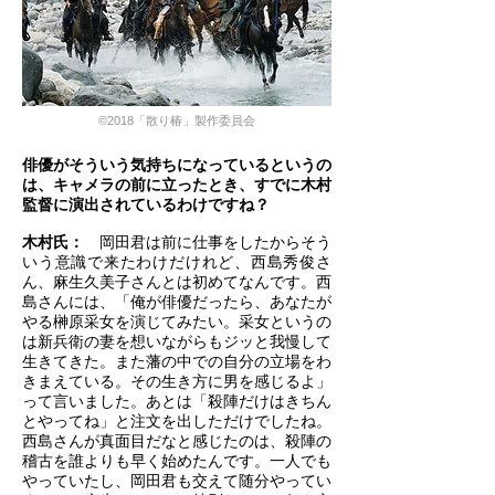
©2018「散り椿」製作委員会
俳優がそういう気持ちになっているというの
は、キャメラの前に立ったとき、すでに木村
監督に演出されているわけですね？
木村氏：
岡田君は前に仕事をしたからそう
いう意識で来たわけだけれど、西島秀俊さ
ん、麻生久美子さんとは初めてなんです。西
島さんには、「俺が俳優だったら、あなたが
やる榊原采女を演じてみたい。采女というの
は新兵衛の妻を想いながらもジッと我慢して
生きてきた。また藩の中での自分の立場をわ
きまえている。その生き方に男を感じるよ」
って言いました。あとは「殺陣だけはきちん
とやってね」と注文を出しただけでしたね。
西島さんが真面目だなと感じたのは、殺陣の
稽古を誰よりも早く始めたんです。一人でも
やっていたし、岡田君も交えて随分やってい