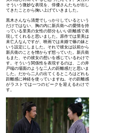
そういう微妙な表現を、俳優さんたちが出し
てきたことから掬い上げていきました。
黒木さんなら清楚でしっかりしているという
だけではない、胸の内に新兵衛への愛情を持
っている里美の女性の部分もいい距離感で表
現してくれると思いました。原作では里美は
未亡人なんですが、映画では未婚で篠の妹と
いう設定にしました。それで彼女は以前から
新兵衛のことを憎からず想っていた。新兵衛
もまた、その彼女の想いを感じているわけで
す。そういう関係性を表現するのは、この井
戸端の場面のような二人の距離感だと思いま
した。だから二人の出てくるところはどれも
距離感に神経を使っていますね。その距離感
がラストでは一つのピークを迎えるわけで
す。