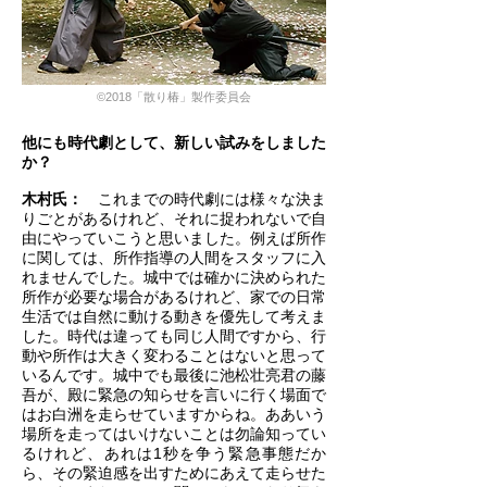
©2018「散り椿」製作委員会
他にも時代劇として、新しい試みをしました
か？
木村氏：
これまでの時代劇には様々な決ま
りごとがあるけれど、それに捉われないで自
由にやっていこうと思いました。例えば所作
に関しては、所作指導の人間をスタッフに入
れませんでした。城中では確かに決められた
所作が必要な場合があるけれど、家での日常
生活では自然に動ける動きを優先して考えま
した。時代は違っても同じ人間ですから、行
動や所作は大きく変わることはないと思って
いるんです。城中でも最後に池松壮亮君の藤
吾が、殿に緊急の知らせを言いに行く場面で
はお白洲を走らせていますからね。ああいう
場所を走ってはいけないことは勿論知ってい
るけれど、あれは1秒を争う緊急事態だか
ら、その緊迫感を出すためにあえて走らせた