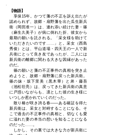
【物語】
享保15年。かつて藩の不正を訴え出たが
認められず、故郷・扇野藩を出た瓜生新兵
衛（岡田准一）は、連れ添い続けた妻・篠
（麻生久美子）が病に倒れた折、彼女から
最期の願いを託される。「采女様を助けて
いただきたいのです……」と。采女（西島
秀俊）とは、平山道場・四天王の一人で新
兵衛にとって良き友であったが、二人には
新兵衛の離郷に関わる大きな因縁があった
のだ。
篠の願いと藩の不正事件の真相を突き止
めようと、故郷・扇野藩に戻った新兵衛。
篠の妹・坂下里美（黒木華）と弟・藤吾
（池松壮亮）は、戻ってきた新兵衛の真意
に戸惑いながらも、凛とした彼の生き様に
いつしか惹かれていくのだった。
散り椿が咲き誇る春――ある確証を得た
新兵衛は、采女と対峙することになる。そ
こで過去の不正事件の真相と、切なくも愛
に溢れた妻の本当の想いを知ることになる
のだった……。
しかし、その裏では大きな力が新兵衛に