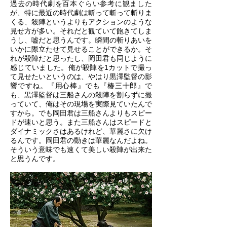
過去の時代劇を百本ぐらい参考に観ました
が、特に最近の時代劇は斬って斬って斬りま
くる、殺陣というよりもアクションのような
見せ方が多い。それだと観ていて飽きてしま
うし、嘘だと思うんです。瞬間の斬りあいを
いかに際立たせて見せることができるか。そ
れが殺陣だと思ったし、岡田君も同じように
感じていました。俺が殺陣を1カットで撮っ
て見せたいというのは、やはり黒澤監督の影
響ですね。『用心棒』でも『椿三十郎』で
も、黒澤監督は三船さんの殺陣を割らずに撮
っていて、俺はその現場を実際見ていたんで
すから。でも岡田君は三船さんよりもスピー
ドが速いと思う。また三船さんはスピードと
ダイナミックさはあるけれど、華麗さに欠け
るんです。岡田君の動きは華麗なんだよね。
そういう意味でも速くて美しい殺陣が出来た
と思うんです。