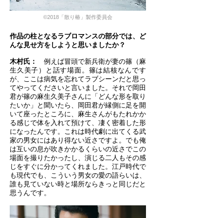
©2018「散り椿」製作委員会
作品の柱となるラブロマンスの部分では、ど
んな見せ方をしようと思いましたか？
木村氏：
例えば冒頭で新兵衛が妻の篠（麻
生久美子）と話す場面。篠は結核なんです
が、ここは病気を忘れてラブシーンだと思っ
てやってくださいと言いました。それで岡田
君が篠の麻生久美子さんに「どんな形を取り
たいか」と聞いたら、岡田君が縁側に足を開
いて座ったところに、麻生さんがもたれかか
る感じで体を入れて預けて、凄く密着した形
になったんです。これは時代劇に出てくる武
家の男女にはあり得ない近さですよ。でも俺
は互いの息が吹きかかるくらいの近さでこの
場面を撮りたかったし、演じる二人もその感
じをすぐに分かってくれました。江戸時代で
も現代でも、こういう男女の愛の語らいは、
誰も見ていない時と場所ならきっと同じだと
思うんです。