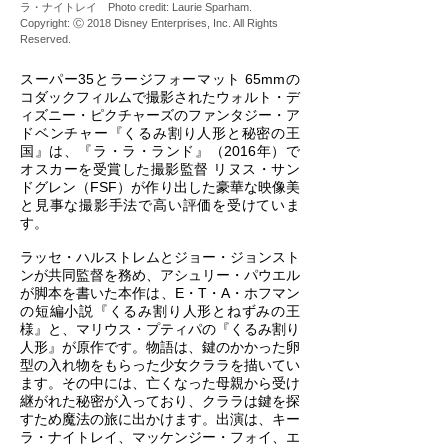
ラ・ナイトレイ Photo credit: Laurie Sparham.
Copyright: Ⓒ 2018 Disney Enterprises, Inc. All Rights
Reserved.
スーパー35とラージフォーマット 65mmの
コダックフィルムで撮影されたウォルト・デ
ィズニー・ピクチャーズのファンタジー・ア
ドベンチャー『くるみ割り人形と秘密の王
国』は、『ラ・ラ・ランド』（2016年）で
オスカーを受賞した撮影監督 リヌス・サン
ドグレン（FSF）が作り出した豪華な映像美
と見事な撮影手法で高い評価を受けていま
す。
ラッセ・ハルストレムとジョー・ジョンスト
ンが共同監督を務め、アシュリー・パウエル
が脚本を書いた本作は、E・T・A・ホフマン
の短編小説『くるみ割り人形とねずみの王
様』と、マリウス・プティパの『くるみ割り
人形』が原作です。物語は、鍵のかかった卵
型の入れ物をもらった少女クララを描いてい
ます。その中には、亡くなった母親から受け
継がれた秘密が入っており、クララは鍵を探
すため魔法の旅に出かけます。出演は、キー
ラ・ナイトレイ、マッケンジー・フォイ、エ