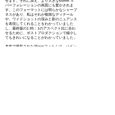
せます。それに加え、より大きな65mm ５
パーフォレーションの画質にも驚かされま
す。このフォーマットには明らかなシャープ
ネスがあり、私はそれが複雑なディテール
や、ワイドショットの深みと影のニュアンス
を表現してくれることをわかっていました
し、最終版の1.85：1のアスペクト比に合わ
せるために、ポストプロダクションで縮小し
てもきれいになることがわかっていました」
本作で撮影された35mmフィルムは、パイン
ウッド・スタジオに拠点を置くコダック・フ
ィルム・ラボで現像されました。当時、コダ
ック・フィルム・ラボではまだラージフォー
マットの現像ができなかったため、65mmフ
ィルムはフォトケムで現像されました。
「いまだに私にとっては、観客が感情的に入
り込める一番の方法がフィルムなのです」と
サンドグレンは締めくくります。「フィルム
を使った結果、『くるみ割り人形と秘密の王
国』は、魔法と魅力に満ちた、活気ある魅惑
的な映像になっています。とりわけ、類まれ
な画質を持つ65mmフィルムの、素晴らしい
セットと衣装の引き立て方、捉え方には満足