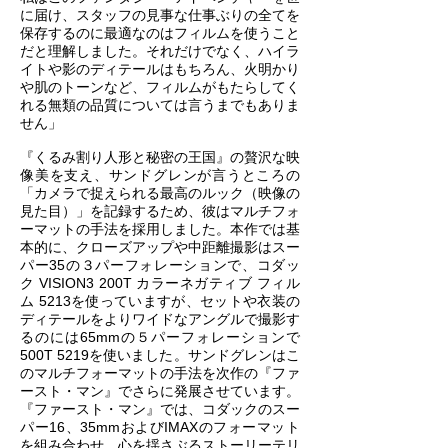
に届け、スタッフの見事な仕事ぶりの全てを
保存するのに最適なのはフィルムを使うこと
だと理解しました。それだけでなく、ハイラ
イトや影のディテールはもちろん、火明かり
や肌のトーンなど、フィルムがもたらしてく
れる無類の品質については言うまでもありま
せん」
『くるみ割り人形と秘密の王国』の贅沢な映
像美を支え、サンドグレンが言うところの
「カメラで捉えられる最高のルック（映像の
見た目）」を記録するため、彼はマルチフォ
ーマットの手法を採用しました。本作では基
本的に、クローズアップや中距離撮影はスー
パー35の３パーフォレーションで、コダッ
ク VISION3 200T カラーネガティブ フィル
ム 5213を使っていますが、セットや衣装の
ディテールをよりワイドなアングルで撮影す
るのには65mmの５パーフォレーションで
500T 5219を使いました。サンドグレンはこ
のマルチフォーマットの手法を次作の『ファ
ースト・マン』でさらに発展させています。
『ファースト・マン』では、コダックのスー
パー16、35mmおよびIMAXのフォーマット
を組み合わせ、心を揺さぶるストーリーテリ