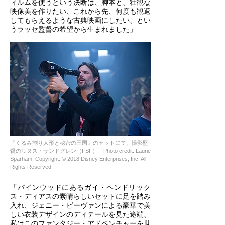
ィルムを使うという決断は、脚本と、壮観な
映像美を作りたい、これから先、何度も観返
してもらえるような古典映画にしたい、とい
うラッセ監督の希望から生まれました」
『くるみ割り人形と秘密の王国』のセットにて、撮影監
督のリヌス・サンドグレン（FSF） Photo credit: Laurie
Sparham. Copyright: © 2018 Disney Enterprises, Inc. All
Rights Reserved.
「パインウッドにあるガイ・ヘンドリック
ス・ディアスの素晴らしいセットに足を踏み
入れ、ジェニー・ビーヴァンによる豪華で美
しい衣装デザインのディテールを見た途端、
私はこのファンタジー・アドベンチャーを世