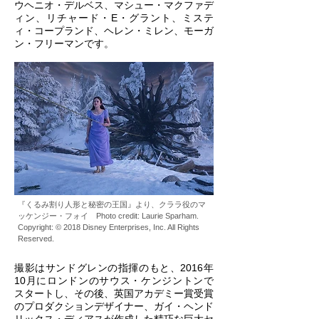
ウヘニオ・デルベス、マシュー・マクファデ
ィン、リチャード・E・グラント、ミステ
ィ・コープランド、ヘレン・ミレン、モーガ
ン・フリーマンです。
『くるみ割り人形と秘密の王国』より、クララ役のマ
ッケンジー・フォイ Photo credit: Laurie Sparham.
Copyright: © 2018 Disney Enterprises, Inc. All Rights
Reserved.
撮影はサンドグレンの指揮のもと、2016年
10月にロンドンのサウス・ケンジントンで
スタートし、その後、英国アカデミー賞受賞
のプロダクションデザイナー、ガイ・ヘンド