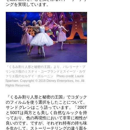
ングを実現しています。
『くるみ割り人形と秘密の王国』より、バレリーナ・プ
リンセス役のミスティ・コープランドとスイーツ・カヴ
ァリエ役のセルゲイ・ポルーニン Photo credit: Laurie
Sparham. Copyright: © 2018 Disney Enterprises, Inc. All
Rights Reserved.
『くるみ割り人形と秘密の王国』でコダック
のフィルムを使う選択をしたことについて、
サンドグレンはこう語っています。「200T
と500Tは両方とも美しく自然なルックを持
っており、色の再現性において非常に相性が
良いのです。ですが、それぞれ特有の持ち味
を生かして、ストーリーテリングの違う面を