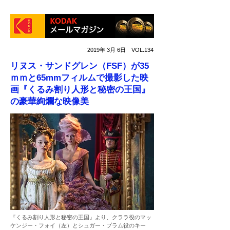
2019年 3月 6日 VOL.134
リヌス・サンドグレン（FSF）が35
ｍｍと65mmフィルムで撮影した映
画『くるみ割り人形と秘密の王国』
の豪華絢爛な映像美
『
くるみ割り人形と秘密の王国
』より、クララ役のマッ
ケンジー・フォイ（左）とシュガー・プラム役のキー