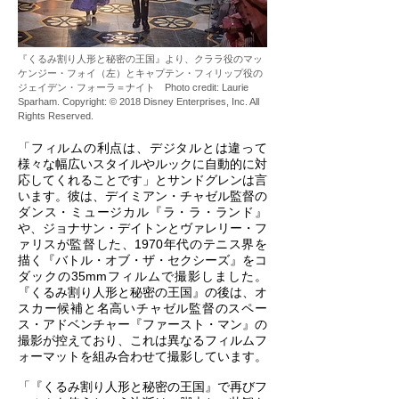
『くるみ割り人形と秘密の王国』より、クララ役のマッ
ケンジー・フォイ（左）とキャプテン・フィリップ役の
ジェイデン・フォーラ＝ナイト Photo credit: Laurie
Sparham. Copyright: © 2018 Disney Enterprises, Inc. All
Rights Reserved.
「フィルムの利点は、デジタルとは違って
様々な幅広いスタイルやルックに自動的に対
応してくれることです」とサンドグレンは言
います。彼は、デイミアン・チャゼル監督の
ダンス・ミュージカル『ラ・ラ・ランド』
や、ジョナサン・デイトンとヴァレリー・フ
ァリスが監督した、1970年代のテニス界を
描く『バトル・オブ・ザ・セクシーズ』をコ
ダックの35mmフィルムで撮影しました。
『くるみ割り人形と秘密の王国』の後は、オ
スカー候補と名高いチャゼル監督のスペー
ス・アドベンチャー『ファースト・マン』の
撮影が控えており、これは異なるフィルムフ
ォーマットを組み合わせて撮影しています。
「『くるみ割り人形と秘密の王国』で再びフ