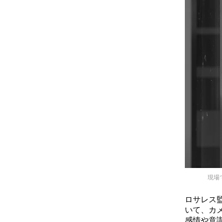
現場で
ロサレス
いて、カ
感情や意