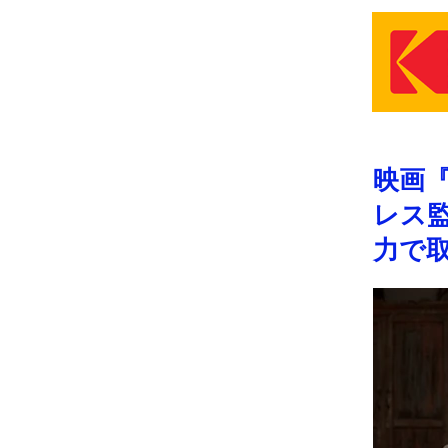
映画
レス
力で