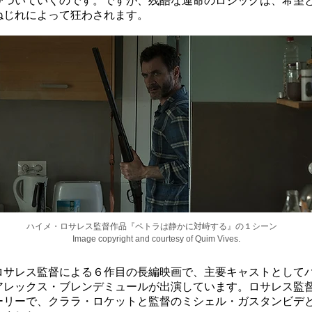
びついていくのです。ですが、残酷な運命のロジックは、希望
ねじれによって狂わされます。
ハイメ・ロサレス監督作品『ペトラは静かに対峙する』の１シーン
Image copyright and courtesy of Quim Vives.
ロサレス監督による６作目の長編映画で、主要キャストとして
アレックス・ブレンデミュールが出演しています。ロサレス監
ーリーで、クララ・ロケットと監督のミシェル・ガスタンビデ