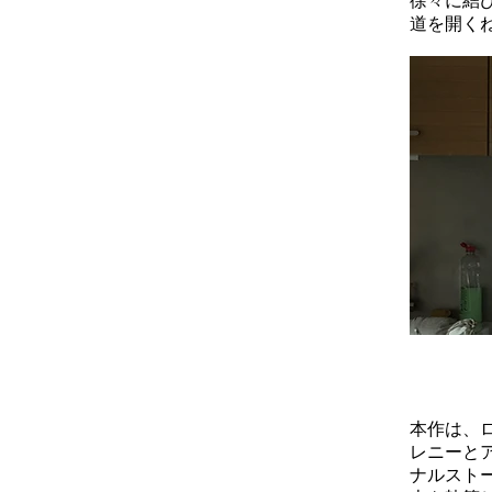
徐々に結
道を開く
本作は、
レニーと
ナルスト