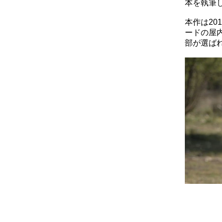
本を執筆
本作は20
ードの屋
部が選ば