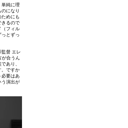
、単純に理
ものになり
のためにも
できるので
ド（フィル
ずっとずっ
監督 エレ
方が合うん
然であり、
す。ですか
う必要はあ
いう演出が