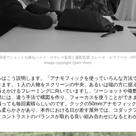
現場でショットを練るハイメ・ロサレス監督と撮影監督 エレーヌ・ルヴァール（A
Image copyright: Quim Vives.
ルはこう説明します。「アナモフィックを使っていろんな方法
きます。１人の人物をスクリーンの中央、あるいは端の方に据
訴えかけるフレーミングに向いていますし、ツーショットや複
際には、違う手法で構図を作り、フォーカスを使うことができ
撮っても毎回素晴らしいのです。クックの50mmアナモフィッ
る柔らかさがあり、本作における日が差す屋外では、コダック
とコントラストのバランスが取れる良い組み合わせになるとわ