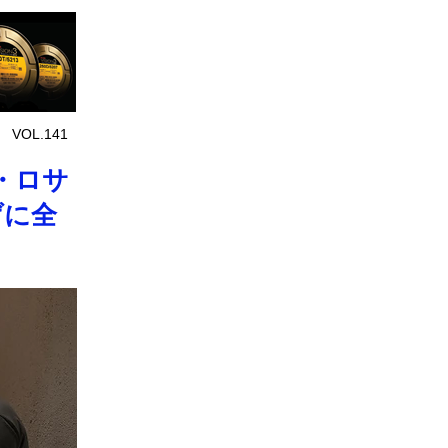
 VOL.141
・ロサ
げに全