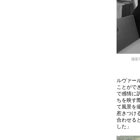
撮影
ルヴァー
ことがで
で感情に
ちを映す
て風景を
惹きつけ
合わせる
した」