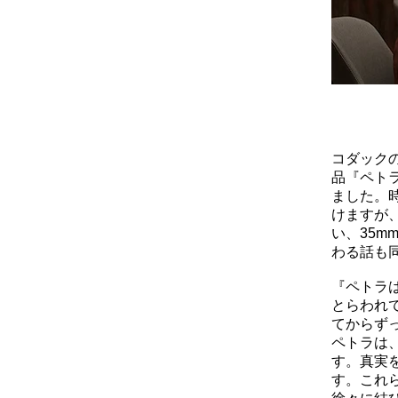
コダック
品『ペト
ました。
けますが
い、35
わる話も
『ペトラ
とらわれ
てからず
ペトラは
す。真実
す。これ