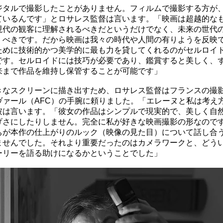
ジタルで撮影したことがありません。フィルムで撮影する方が
ているんです」とロサレス監督は言います。「映画は超越的な
現代の観客に理解されるべきだというだけでなく、未来の世代
くべきです。だから映画は我々の時代や人間の有りようを反映
ために技術的かつ美学的に最も力を貸してくれるのがセルロイ
です。セルロイドには技巧が必要であり、鑑賞すると美しく、
来まで作品を維持し保管することが可能です」
きなスクリーンに描き出すため、ロサレス監督はフランスの撮影
ヴァール（AFC）の手腕に頼りました。「エレーヌと私は考え
彼は言います。「彼女の作品はシンプルで現実的で、美しく自
げさにしたりしません。完全に私が好きな映画撮影の形なので
ちが本作の仕上がりのルック（映像の見た目）について話し合
ませんでした。それより重要だったのはカメラワークと、どう
ーリーを語る助けになるかということでした」