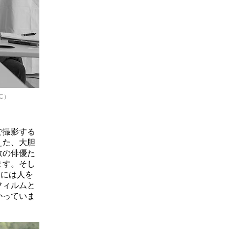
FC）
で撮影する
えた、大胆
数の俳優た
ます。そし
クには人を
フィルムと
かっていま