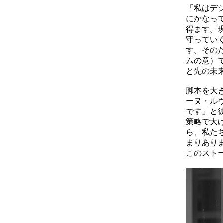
「私はデ
にかなっ
得ます。
守ってい
す。その
ムの意）
と先の未
脚本を大
ーヌ・ル
です」と
策略で大
ら、私た
まりあり
このスト