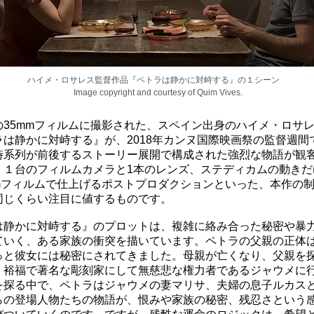
ハイメ・ロサレス監督作品『ペトラは静かに対峙する』の１シーン
Image copyright and courtesy of Quim Vives.
の35mmフィルムに撮影された、スペイン出身のハイメ・ロサ
ラは静かに対峙する』が、2018年カンヌ国際映画祭の監督週間
時系列が前後するストーリー展開で構成された強烈な物語が観
、１台のフィルムカメラと1本のレンズ、ステディカムの動きだ
mmフィルムで仕上げるポストプロダクションといった、本作の
同じくらい注目に値するものです。
は静かに対峙する』のプロットは、複雑に絡み合った秘密や暴
ていく、ある家族の衝突を描いています。ペトラの父親の正体
っと彼女には秘密にされてきました。母親が亡くなり、父親を
、裕福で著名な彫刻家にして無慈悲な権力者であるジャウメに
を探る中で、ペトラはジャウメの妻マリサ、夫婦の息子ルカス
らの登場人物たちの物語が、恨みや家族の秘密、残忍さという