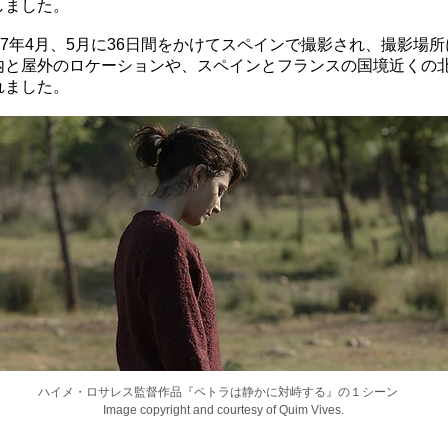
しました。
17年4月、5月に36日間をかけてスペインで撮影され、撮影場
内と屋外のロケーションや、スペインとフランスの国境近くの
れました。
ハイメ・ロサレス監督作品『ペトラは静かに対峙する』の１シーン
Image copyright and courtesy of Quim Vives.