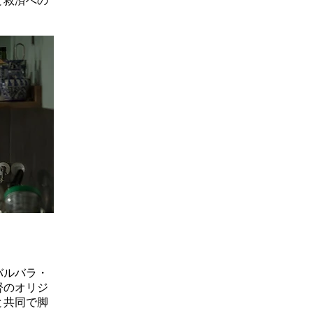
と救済への
バルバラ・
督のオリジ
と共同で脚