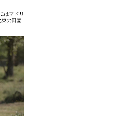
所にはマドリ
北東の田園