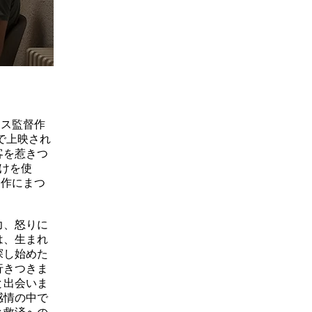
レス監督作
で上映され
客を惹きつ
けを使
制作にまつ
力、怒りに
は、生まれ
探し始めた
行きつきま
と出会いま
感情の中で