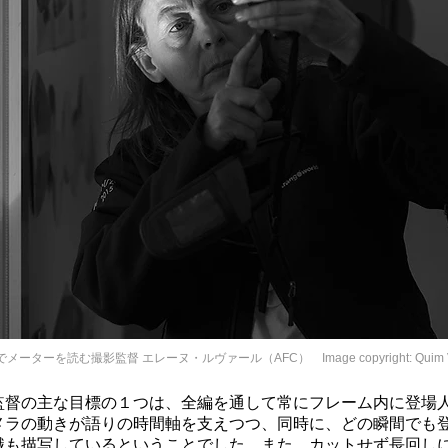
メーターを読む撮影監督 エレーヌ・ルヴァール（AFC） Image copyright: Quim Vi
監督の主な目標の１つは、全編を通して常にフレーム内に登場
メラの動きが語りの時間軸を支えつつ、同時に、どの瞬間でも
識も描写しているということでした。また、カットせず長回し