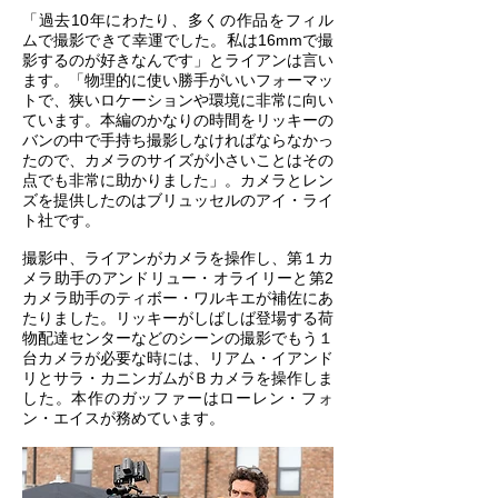
「過去10年にわたり、多くの作品をフィル
ムで撮影できて幸運でした。私は16mmで撮
影するのが好きなんです」とライアンは言い
ます。「物理的に使い勝手がいいフォーマッ
トで、狭いロケーションや環境に非常に向い
ています。本編のかなりの時間をリッキーの
バンの中で手持ち撮影しなければならなかっ
たので、カメラのサイズが小さいことはその
点でも非常に助かりました」。カメラとレン
ズを提供したのはブリュッセルのアイ・ライ
ト社です。
撮影中、ライアンがカメラを操作し、第１カ
メラ助手のアンドリュー・オライリーと第2
カメラ助手のティボー・ワルキエが補佐にあ
たりました。リッキーがしばしば登場する荷
物配達センターなどのシーンの撮影でもう１
台カメラが必要な時には、リアム・イアンド
リとサラ・カニンガムがＢカメラを操作しま
した。本作のガッファーはローレン・フォ
ン・エイスが務めています。