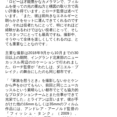
「ロビーは才能豊かなカメラマンで、フィル
ムを使っての光の重ね方と構図の取り方で高
い評価を得ています」とローチ監督は述べて
います。「また、彼は前向きなエネルギーと
朗らかさをセットに運んできてくれるのです
が、それは役者たちにとって、特にそれほど
経験があるわけではない役者にとって、そし
てスタッフにとっても最高ですね。撮影中、
そうやって全体を楽しくしてくれるのは、と
ても重要なことなのです」
主要な撮影は2018年9月から10月までの30
日以上の期間、イングランド北東部のニュー
カッスル周辺のロケーションで行われまし
た。ローチ監督が『わたしは、ダニエル・ブ
レイク』の舞台にしたのも同じ都市です。
「『家族を想うとき』を撮影しないかとケン
から声をかけてもらい、前回と同じニューカ
ッスルという素晴らしい都市でとても協力的
なプロダクションチームとまた仕事ができて
光栄でした」とライアンは言います。彼が手
がけた他の16mmもしくは35mmのフィルム
作品には、アンドレア・アーノルド監督の
『フィッシュ・タンク』（2009）、