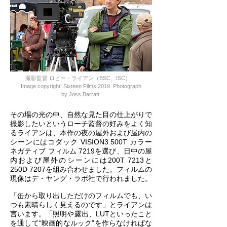
撮影監督 ロビー・ライアン（BSC、ISC）
Image copyright: Sixteen Films 2019. Photograph
by Joss Barratt.
その場の光の中、自然な見た目の仕上がりで
撮影したいというローチ監督の好みをよく知
るライアンは、本作の夜の屋外および屋内の
シーンにはコダック VISION3 500T カラー
ネガティブ フィルム 7219を選び、日中の屋
内および屋外のシーンには200T 7213と
250D 7207を組み合わせました。フィルムの
現像はデ・ヤング・ラボ社で行われました。
「缶から取り出しただけのフィルムでも、い
つも素晴らしく見えるのです」とライアンは
言います。「照明や露出、LUTといったこと
を通して“映画的なルック”を作らなければな