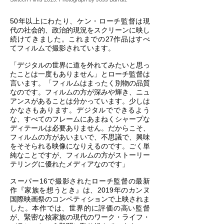
50年以上にわたり、ケン・ローチ監督は現
代の社会的、政治的現況をスクリーンに映し
続けてきました。これまでの27作品はすべ
てフィルムで撮影されています。
「デジタルの世界に道を外れてみたいと思っ
たことは一度もありません」とローチ監督は
言います。「フィルムはまったく別物の品質
なのです。フィルムの方が深みや輝き、ニュ
アンスがあることは分かっています。少しは
かなさもあります。デジタルでできるよう
な、すべてのフレームにあまねくシャープな
ディテールは必要ありません。だからこそ、
フィルムの方があいまいで、不思議で、興味
をそそられる映像になりえるのです。ごく単
純なことですが、フィルムの方がストーリー
テリングに優れたメディアなのです」
スーパー16で撮影されたローチ監督の最新
作『家族を想うとき』は、2019年のカンヌ
国際映画祭のコンペティションで上映されま
した。本作では、世界的に評価の高い監督
が、緊密な核家族の現代のワーク・ライフ・