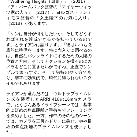
『Wuthering Heights（原題）』（2011）、
ノア・バームバック監督の『マイヤーウィッ
ツ家の人々』（2017）、ヨルゴス・ランテ
ィモス監督の『女王陛下のお気に入り』
（2018）があります。
「ケンは自分が何をしたいか、そしてどうす
ればそれを達成できるかを知っているので
す」とライアンは語ります。「彼はいつも徹
底的に準備をします。特に念入りに調べるの
は、自然なバックライトにするための太陽の
位置と方向、そしてアクションを撮るのにカ
メラをどこに置きたいかですね。正直でシン
プルでまっすぐ、そして独特のやり方であ
り、非常に効果的で、時代に縛られないスタ
イルでもあります」
ライアンが選んだのは、ウルトラプライムレ
ンズを装着したARRI 416の16mmカメラ
で、たくさんあるドライブシーンでは、基本
的に短めの焦点距離と手持ちでフレーミング
を決めました。一方、作中のその他のシーン
では、カメラを三脚かドリーに乗せ、やや長
めの焦点距離のプライムレンズを使いまし
た。