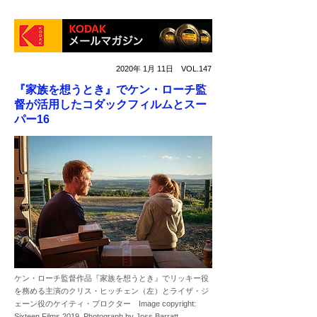
2020年 1月 11日 VOL.147
『家族を想うとき』でケン・ローチ監
督が活用したコダックフィルムとスー
パー16
ケン・ローチ監督作品『家族を想うとき』でリッキー役
を務める主演のクリス・ヒッチェン（左）とライザ・ジ
ェーン役のケイティ・プロクター Image copyright:
Sixteen Films 2019. Photograph by Joss Barratt.