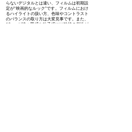
らないデジタルとは違い、フィルムは初期設
定が“映画的なルック”です。フィルムにおけ
るハイライトの扱い方、色味やコントラスト
のバランスの取り方は大変見事です。また、
16mmが持つ質感や粒子感には独特の個性が
あり、デジタルでは手に入りません。私の考
えでは、16mmはより正直な映像を届けてく
れます。『家族を想うとき』における人間の
家族ドラマの中で、みなさんにそれを感じて
もらえるはずです」
審美的なクオリティとは別に、フィルムで撮
影することには別の利点もあるとローチ監督
は信じています。
ローチ監督はこう述べています。「フィルム
には規律が必要なのです。自分が何を撮りた
いかをじっくり考える必要があり、そのやり
方を正確に実践しなければなりません。マガ
ジンの中にあるフィルムの長さがすべての基
になります。そのため、みんながより良い仕
事ができるのだと思うのです」
「映画作りは直感的な過程であり、プライバ
シーが重要です。セットにモニターがあり、