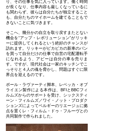
り、その仕事を気に入っています。働く時間
が長くなり、仕事内容も厳しくなっているに
も関わらず、彼らは自分たちが独立すること
も、自分たちのマイホームを建てることもで
きないことに気づきます。
そこへ、幾分かの自立を取り戻すまたとない
機会を“アップ・レボリューション”がリッキ
ーに提供してくれるという絶好のチャンスが
訪れます。リッキーがピカピカの新車のバン
を買って自分だけの仕事で自営の宅配運転手
になれるよう、アビーは自分の車を売りま
す。ですが、現代社会は一家のキッチンでこ
っそりと４人の魂を脅かし、問題はすぐに限
界点を迎えるのです。
ポール・ラヴァーティ脚本、レベッカ・オブ
ライエン製作による本作は、BFIとBBCフィ
ルムズからのサポートを受け、シックスティ
ーン・フィルムズ／ワイ・ノット・プロダク
ションズによってベルギーのリエージュに拠
点を置くレ・フィルム・ドゥ・フルーヴとの
共同製作で作られました。