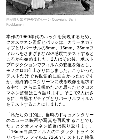
雨が降り出す屋外でのシーン Copyright: Sami
Kuokkanen
本作の1960年代のルックを実現するため、
クオスマネン監督とパッシは、カラーネガテ
ィブとリバーサルの8mm、16mm、35mmフ
ィルムをさまざまなASA感度でテストすると
ころから始めました。2人はその後、ポスト
プロダクションでフィルムの彩度を落とし、
モノクロの仕上がりにしました。こういった
テストだけでも視覚的に面白かったのです
が、最終的にスクリーンに映る映像を追求す
る中で、さらに見極めたいと思ったとクロス
マネン監督はこう語ります。そこで2人はさ
らに、白黒ネガティブとリバーサルフィルム
をテストすることにしました。
「私たちの目的は、当時のドキュメンタリー
のニュース映画や写真を再現することでし
た」とクオスマネン監督は振り返ります。
「16mm白黒フィルムのコダック トライ-X
リバーサル フィルム 7266でテストした映像