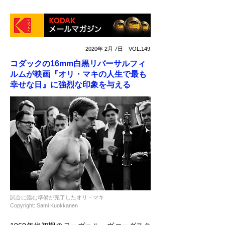
2020年 2月 7日 VOL.149
コダックの16mm白黒リバーサルフィ
ルムが映画『オリ・マキの人生で最も
幸せな日』に強烈な印象を与える
試合に臨む準備が完了したオリ・マキ
Copyright: Sami Kuokkanen