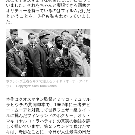
いました。それをちゃんと実現できる画像ク
オリティーを持っているのはフィルムだけだ
ということを、J=Pも私もわかっていまし
た」
ボクシング王者をキスで迎えるライヤ（オーナ・アイロ
ラ） Copyright: Sami Kuokkanen
本作はクオスマネン監督とミッコ・ミュッル
ラヒウチの共同脚本で、1962年に王者デビ
ー・ムーアと対戦して世界フェザー級タイト
ルに挑んだフィンランドのボクサー、オリ・
マキ（ヤルコ・ラハティ）の真実の物語を詳
しく描いています。第２ラウンドで負けたマ
キは、奇妙なことに、今日が人生最高の日だ