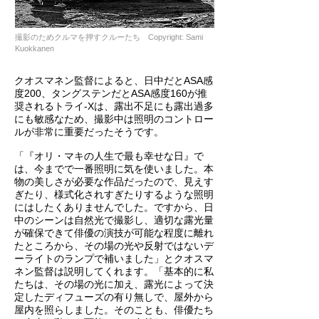
撮影のためクルマを押すクルーたち Copyright: Sami
Kuokkanen
クオスマネン監督によると、日中だとASA感
度200、タングステンだとASA感度160が推
奨されるトライ-Xは、露出不足にも露出過多
にも敏感なため、撮影中は照明のコントロー
ルが非常に重要だったそうです。
「『オリ・マキの人生で最も幸せな日』で
は、今までで一番照明に気を使いました。本
物の美しさが必要な作品だったので、見えす
ぎたり、様式化されすぎたりするような照明
にはしたくありませんでした。ですから、日
中のシーンは自然光で撮影し、適切な露光量
が確保できて俳優の演技が可能な程度に離れ
たところから、その場の光や反射ではないデ
ーライトのランプで補いました」とクオスマ
ネン監督は説明してくれます。「基本的に私
たちは、その場の光に加え、露光によって決
定したディフューズの有り無しで、屋外から
屋内を照らしました。そのことも、俳優たち