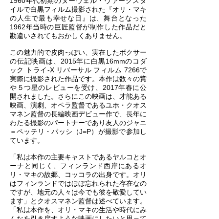
1960年代初期のヌーヴェル・ヴァーグスタ
イルで白黒フィルム撮影された『オリ・マキ
の人生で最も幸せな日』は、舞台となった
1962年当時の巨匠監督が制作した作品だと
勘違いされてもおかしくありません。
この魅力的で皮肉っぽい、実在したボクサー
の伝記映画は、2015年に白黒16mmのコダ
ック トライ-X リバーサル フィルム 7266で
実際に撮影された作品です。本作は数々の賞
や５つ星のレビューを受け、2017年春に公
開されました。さらにこの映画は、才能ある
映画、演劇、オペラ監督であるユホ・クオス
マネン監督の長編映画デビュー作で、長年に
わたる撮影のパートナーであり友人のジャニ
＝ペッテリ・パッシ（J=P）が撮影で参加し
ています。
「私は本作の主要キャストであるヤルコとオ
ーナと同じく、フィンランド西岸にあるオ
リ・マキの故郷、コッコラの出身です。オリ
はフィンランドではほぼ忘れられた存在なの
ですが、地元の人々は今でも彼を敬愛してい
ます」とクオスマネン監督は述べています。
「私は本作を、オリ・マキの生活や時代にみ
んなを引き戻すような映画にしたいと思って