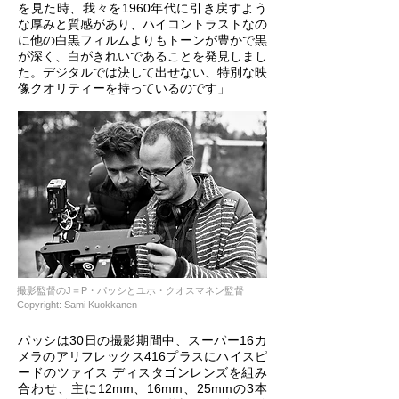
を見た時、我々を1960年代に引き戻すよう
な厚みと質感があり、ハイコントラストなの
に他の白黒フィルムよりもトーンが豊かで黒
が深く、白がきれいであることを発見しまし
た。デジタルでは決して出せない、特別な映
像クオリティーを持っているのです」
撮影監督のJ＝P・パッシとユホ・クオスマネン監督
Copyright: Sami Kuokkanen
パッシは30日の撮影期間中、スーパー16カ
メラのアリフレックス416プラスにハイスピ
ードのツァイス ディスタゴンレンズを組み
合わせ、主に12mm、16mm、25mmの3本