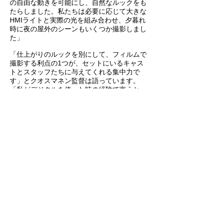
の自由な動きを可能にし、自然なルックをも
たらしました。私たちは必要に応じて大きな
HMIライトと実際の光を組み合わせ、夕暮れ
時に夜の屋外のシーンもいくつか撮影しまし
た」
「仕上がりのルックを別にして、フィルムで
撮影する利点の1つが、セットにいるキャス
トとスタッフたちに与えてくれる集中力で
す」とクオスマネン監督は語っています。
「私がデジタルを使った時の経験で言うと、
デジタルはとにかく早く撮影したい、場面の
準備ができる前にいろいろ試したいという気
になりがちです。フィルムはもっと明確で
す。その性質上、フィルムを使う際は、最終
の仕上がりを実現する最良の方法を模索しな
ければなりません。場面を整え、俳優たちと
のリハーサル、それからカメラを使ってのリ
ハーサルをし、動きやブロッキングを調整し
ます。俳優とスタッフたちが望ましいペース
とリズムに落ち着いた時にしか回しません。
大きな違いがあります」
『オリ・マキの人生で最も幸せな日』のフィ
ルム現像は、ベルリンのアンデック・フィル