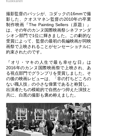
Kuokkanen
撮影監督のパッシが、コダックの16mmで撮
影した、クオスマネン監督の2010年の卒業
制作映画『The Painting Sellers（原題）』
は、その年のカンヌ国際映画祭シネファンダ
シオン部門で1位に輝きました。この劇的な
受賞によって、監督の最初の長編映画が同映
画祭で上映されることがセンセーショナルに
約束されたのです。
『オリ・マキの人生で最も幸せな日』は
2016年のカンヌ国際映画祭で上映され、あ
る視点部門でグランプリを受賞しました。そ
の後の映画レビューは、「非の打ちどころの
ない職人技」の小さな偉業であると称賛し、
出演者たちの模範的で自然かつ抑えた演技と
共に、白黒の撮影も褒め称えました。