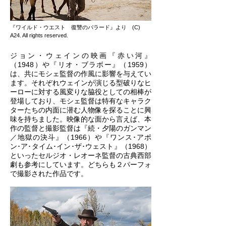
『ワイルド・ウエスト 復讐のバラード』より (C)
A24. All rights reserved.
ジョン・ウェインの映画『赤い河』
（1948）や『リオ・ブラボー』（1959）
は、共にモシェ監督の作風に影響を与えてい
ます。それぞれウェインが演じる型破りなヒ
ーローに対する風変りな脇役としての相棒が
登場しており、モシェ監督は特有なキャラク
ターたちの内面に潜む人物像を探ることに興
味を持ちました。映像的な面から言えば、本
作の監督と撮影監督は『続・夕陽のガンマン
／地獄の決斗』（1966）や『ワンス･アポ
ン･ア･タイム･イン･ザ･ウェスト』（1968）
といったセルジオ・レオーネ監督の古典西部
劇も参考にしています。どちらも２パーフォ
で撮影された作品です。