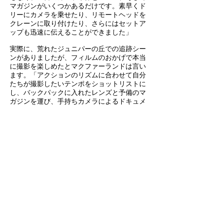
マガジンがいくつかあるだけです。素早くド
リーにカメラを乗せたり、リモートヘッドを
クレーンに取り付けたり、さらにはセットア
ップも迅速に伝えることができました」
実際に、荒れたジュニパーの丘での追跡シー
ンがありましたが、フィルムのおかげで本当
に撮影を楽しめたとマクファーランドは言い
ます。「アクションのリズムに合わせて自分
たちが撮影したいテンポをショットリストに
し、バックパックに入れたレンズと予備のマ
ガジンを運び、手持ちカメラによるドキュメ
ンタリーのやり方で撮影しました。こういう
シンプルな方法で仕事をするのはとても速く
て簡便ですし、クリエイティブな意欲が湧く
のです」