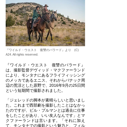
『ワイルド・ウエスト 復讐のバラード』より (C)
A24. All rights reserved.
『ワイルド・ウエスト 復讐のバラード』
は、撮影監督デヴィッド・マクファーランド
により、モンタナにあるフライフィッシング
のメッカであるエニス、それからバナック周
辺の荒涼とした原野で、2016年9月の25日間
という短期間で撮影されました。
「ジェレッドの脚本が素晴らしいと思いまし
た。これまで西部劇を撮影したことはなかっ
たのですが、ビル・プルマンとは過去に仕事
をしたことがあり、いい友人なんです」とマ
クファーランドは言います。「それに加え
て、モンタナでの撮影という魅力と、フィル