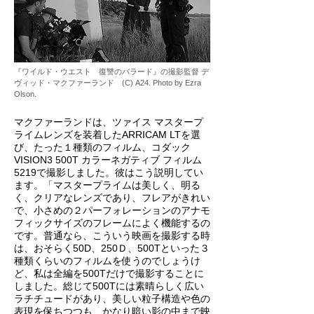
『ワイルド・ウエスト 復讐のバラード』の撮影監督 デ
ヴィッド・マクファーランド (C) A24. Photo by Ezra
Olson.
マクファーランドは、ツァイス マスタープ
ライムレンズを装着したARRICAM LTを選
び、たった１種類のフィルム、コダック
VISION3 500T カラーネガティブ フィルム
5219で撮影しました。彼はこう説明してい
ます。「マスタープライムは美しく、明る
く、クリアなレンズであり、フレアがきれい
で、小さめの２パーフォレーションのアナモ
フィックサイズのフレームによく機能するの
です。普通なら、こういう映画を撮影する時
は、おそらく50D、250Ｄ、500Tといった３
種類くらいのフィルムを使うのでしょうけ
ど、私は全編を500Tだけで撮影することに
しました。総じて500Tには素晴らしく広い
ラチチュードがあり、美しい粒子構造や色の
表現を保ちつつも、かなり暗い影の中まで映