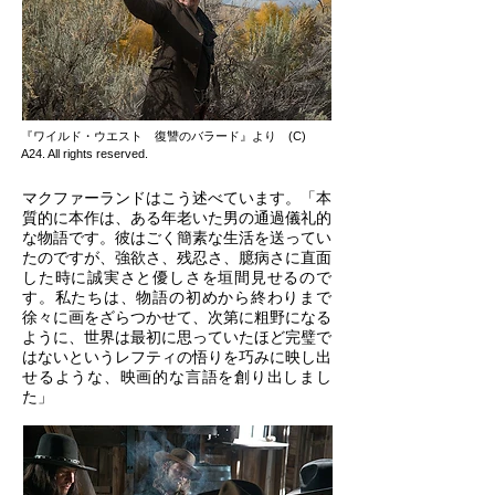
『ワイルド・ウエスト 復讐のバラード』より (C)
A24. All rights reserved.
マクファーランドはこう述べています。「本
質的に本作は、ある年老いた男の通過儀礼的
な物語です。彼はごく簡素な生活を送ってい
たのですが、強欲さ、残忍さ、臆病さに直面
した時に誠実さと優しさを垣間見せるので
す。私たちは、物語の初めから終わりまで
徐々に画をざらつかせて、次第に粗野になる
ように、世界は最初に思っていたほど完璧で
はないというレフティの悟りを巧みに映し出
せるような、映画的な言語を創り出しまし
た」