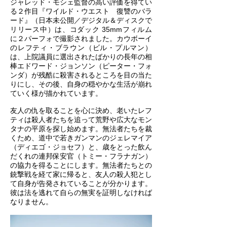
ジャレッド・モシェ監督の高い評価を得てい
る２作目『ワイルド・ウエスト 復讐のバラ
ード』（日本未公開／デジタル＆ディスクで
リリース中）は、コダック 35mmフィルム
に２パーフォで撮影されました。カウボーイ
のレフティ・ブラウン（ビル・プルマン）
は、上院議員に選出されたばかりの長年の相
棒エドワード・ジョンソン（ピーター・フォ
ンダ）が残酷に殺害されるところを目の当た
りにし、その後、自身の穏やかな生活が崩れ
ていく様が描かれています。
友人の仇を取ることを心に決め、老いたレフ
ティは殺人者たちを追って荒野や広大なモン
タナの平原を探し始めます。無法者たちを裁
くため、道中で若きガンマンのジェレマイア
（ディエゴ・ジョセフ）と、歳をとった飲ん
だくれの連邦保安官（トミー・フラナガン）
の協力を得ることにします。無法者たちとの
銃撃戦を経て家に帰ると、友人の殺人犯とし
て自身が告発されていることが分かります。
彼は法を逃れて自らの無実を証明しなければ
なりません。