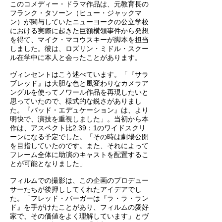
このコメディー・ドラマ作品は、元教育長の
フランク・タソーン（ヒュー・ジャックマ
ン）が関与していたニューヨークの公立学校
における実際に起きた巨額横領事件から発想
を得て、マイク・マコウスキーが脚本を担当
しました。彼は、ロズリン・ミドル・スクー
ル在学中に本人と会ったことがあります。
ヴィンセントはこう述べています。「『サラ
ブレッド』は大胆な色と風変わりなカメラア
ングルを使ってノワール作品を再現したいと
思っていたので、様式的な鋭さがありまし
た。『バッド・エデュケーション』は、より
明快で、演技を重視しました」。当初から本
作は、アスペクト比2.39：1のワイドスクリ
ーンになる予定でした。「その時は劇場公開
を目指していたのです。また、それによって
フレーム全体に助演のキャストを配置するこ
とが可能となりました」
フィルムでの撮影は、この企画のプロデュー
サーたちが後押ししてくれたアイデアでし
た。「フレッド・バーガーは『ラ・ラ・ラン
ド』を手がけたことがあり、フィルムの愛好
家で、その価値をよく理解しています」とヴ