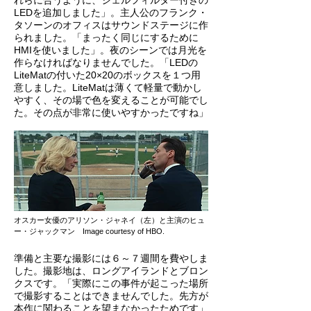
れらに合うように、ジェルフィルター付きの
LEDを追加しました」。主人公のフランク・
タソーンのオフィスはサウンドステージに作
られました。「まったく同じにするために
HMIを使いました」。夜のシーンでは月光を
作らなければなりませんでした。「LEDの
LiteMatの付いた20×20のボックスを１つ用
意しました。LiteMatは薄くて軽量で動かし
やすく、その場で色を変えることが可能でし
た。その点が非常に使いやすかったですね」
オスカー女優のアリソン・ジャネイ（左）と主演のヒュ
ー・ジャックマン Image courtesy of HBO.
準備と主要な撮影には６～７週間を費やしま
した。撮影地は、ロングアイランドとブロン
クスです。「実際にこの事件が起こった場所
で撮影することはできませんでした。先方が
本作に関わることを望まなかったためです」