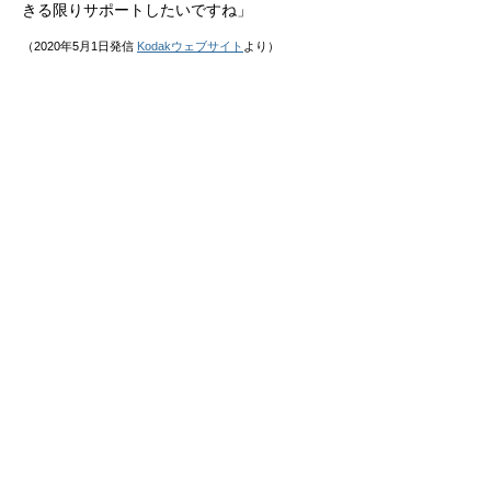
きる限りサポートしたいですね」
（2020年5月1日発信
Kodakウェブサイト
より）
『バッド・エデュケーション（2019）』
Amazon Prime Videoチャンネル「スターチャ
ンネルEX DRAMA＆CLASSICS」にて配信中
​ 製作年： 2019年
製作国： アメリカ
原 題： Bad Education
​ 公式サイト：
https://www.star-
ch.jp/channel/detail.php?movie_id=28836