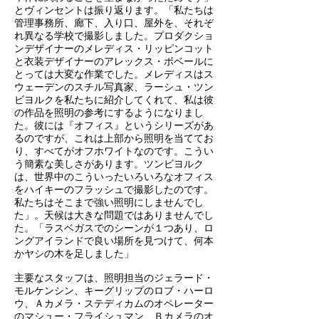
とヴィンセントは振り返ります。「私たちは
管理事務所、廊下、入り口、屋外を、それぞ
れ異なる学校で撮影しました。プロダクショ
ンデザイナーのメレディス・リッピンコット
と衣装デザイナーのアレックス・ボベールに
とっては大変な作業でした。メレディスはス
ウェーデンのスチル写真家、ラーシュ・ツン
ビヨルクを私たちに紹介してくれて、私は彼
の作品を照明の参考にするようになりまし
た。彼には『オフィス』というシリーズがあ
るのですが、これは上部から照明を当ててお
り、すべてがオフホワイトなのです。こうい
う簡素な美しさがあります。ツンビヨルク
は、世界中のこういったいろいろなオフィス
をハイキーのフラッシュで撮影したのです。
私たちはそこまで強い照明にしませんでし
た」。天候は大きな問題ではありませんでし
た。「ラスベガスでのシーンが１つあり、ロ
ングアイランドで良い場所を見つけて、何本
かヤシの木を足しました」
主要なスタッフは、照明担当のジェラード・
モルケンシン、キーグリップのロブ・ハーロ
ウ、Ａカメラ・ステディカムのオペレーター
のマシュー・フライシュマン、Ｂカメラのオ