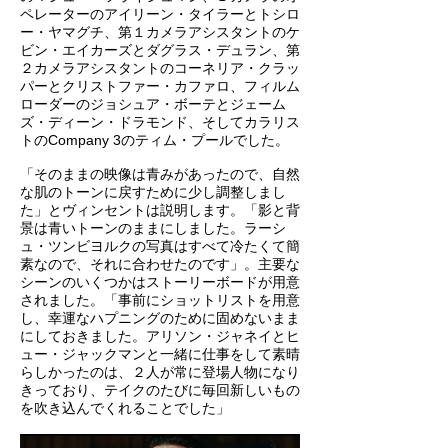
ペレーターのアイリーン・タイラーとトシロ
ー・ヤマグチ、第１カメラアシスタントのケ
ビン・エイカーズとダグラス・デュラン、第
２カメラアシスタントのコーネリア・クラッ
パーとクリストファー・カファロ、フィルム
ローダーのジョシュア・ボーテとジェーム
ズ・ディーン・ドラモンド、そしてカラリス
トのCompany 3のティム・プールでした。
「そのままの映像は青みがあったので、自然
な肌のトーンに戻すために少し調整しまし
た」とヴィンセントは説明します。「影と背
景は青いトーンのままにしました。ラーシ
ュ・ツンビヨルクの写真はすべて冷たくて簡
素なので、それに合わせたのです」。主要な
シーンのいくつかはストーリーボードが用意
されました。「事前にショットリストを用意
し、幸運なハプニングのために固めないまま
にしておきました。アリソン・ジャネイとヒ
ュー・ジャックマンと一緒に仕事をして素晴
らしかったのは、２人が常に登場人物になり
きっており、テイクのたびに毎回新しいもの
を吹き込んでくれることでした」