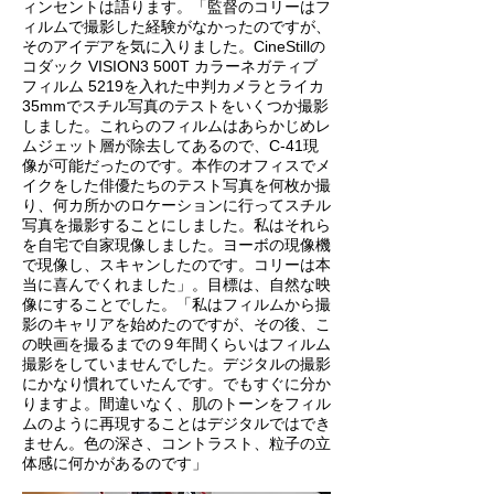
ィンセントは語ります。「監督のコリーはフ
ィルムで撮影した経験がなかったのですが、
そのアイデアを気に入りました。CineStillの
コダック VISION3 500T カラーネガティブ
フィルム 5219を入れた中判カメラとライカ
35mmでスチル写真のテストをいくつか撮影
しました。これらのフィルムはあらかじめレ
ムジェット層が除去してあるので、C-41現
像が可能だったのです。本作のオフィスでメ
イクをした俳優たちのテスト写真を何枚か撮
り、何カ所かのロケーションに行ってスチル
写真を撮影することにしました。私はそれら
を自宅で自家現像しました。ヨーボの現像機
で現像し、スキャンしたのです。コリーは本
当に喜んでくれました」。目標は、自然な映
像にすることでした。「私はフィルムから撮
影のキャリアを始めたのですが、その後、こ
の映画を撮るまでの９年間くらいはフィルム
撮影をしていませんでした。デジタルの撮影
にかなり慣れていたんです。でもすぐに分か
りますよ。間違いなく、肌のトーンをフィル
ムのように再現することはデジタルではでき
ません。色の深さ、コントラスト、粒子の立
体感に何かがあるのです」