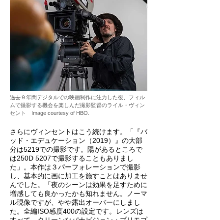
過去９年間デジタルでの映画制作に注力した後、フィル
ムで撮影する機会を楽しんだ撮影監督のライル・ヴィ
ン
セント Image courtesy of HBO.
さらにヴィンセントはこう続けます。「『バ
ッド・エデュケーション（2019）』の大部
分は5219での撮影です。陽があるところで
は250D 5207で撮影することもありまし
た」。本作は３パーフォレーションで撮影
し、基本的に画に加工を施すことはありませ
んでした。「夜のシーンは効果を足すために
増感しても良かったかも知れません。ノーマ
ル現像ですが、やや露出オーバーにしまし
た。全編ISO感度400の設定です。レンズは