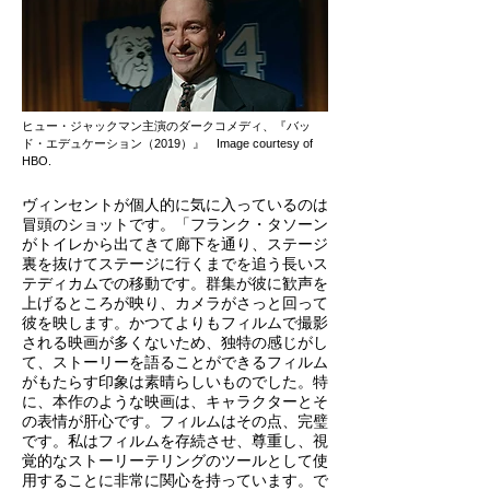
ヒュー・ジャックマン主演のダークコメディ、『バッ
ド・エデュケーション（2019）』 Image courtesy of
HBO.
ヴィンセントが個人的に気に入っているのは
冒頭のショットです。「フランク・タソーン
がトイレから出てきて廊下を通り、ステージ
裏を抜けてステージに行くまでを追う長いス
テディカムでの移動です。群集が彼に歓声を
上げるところが映り、カメラがさっと回って
彼を映します。かつてよりもフィルムで撮影
される映画が多くないため、独特の感じがし
て、ストーリーを語ることができるフィルム
がもたらす印象は素晴らしいものでした。特
に、本作のような映画は、キャラクターとそ
の表情が肝心です。フィルムはその点、完璧
です。私はフィルムを存続させ、尊重し、視
覚的なストーリーテリングのツールとして使
用することに非常に関心を持っています。で