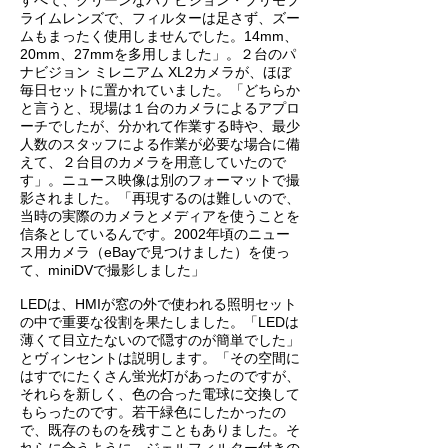
すべて、クリーンなパナビジョン・プリモプ
ライムレンズで、フィルターは足さず、ズー
ムもまったく使用しませんでした。14mm、
20mm、27mmを多用しました」。２台のパ
ナビジョン ミレニアム XL2カメラが、ほぼ
毎日セットに置かれていました。「どちらか
と言うと、現場は１台のカメラによるアプロ
ーチでしたが、分かれて作業する時や、最少
人数のスタッフによる作業が必要な場合に備
えて、２台目のカメラを用意していたので
す」。ニュース映像は別のフォーマットで撮
影されました。「再現するのは難しいので、
当時の実際のカメラとメディアを使うことを
信条としているんです。2002年頃のニュー
ス用カメラ（eBayで見つけました）を使っ
て、miniDVで撮影しました」
LEDは、HMIが窓の外で使われる照明セット
の中で重要な役割を果たしました。「LEDは
薄くて目立たないので隠すのが簡単でした」
とヴィンセントは説明します。「その空間に
はすでにたくさん蛍光灯があったのですが、
それらを新しく、色の合った電球に交換して
もらったのです。若干緑色にしたかったの
で、既存のものを残すこともありました。そ