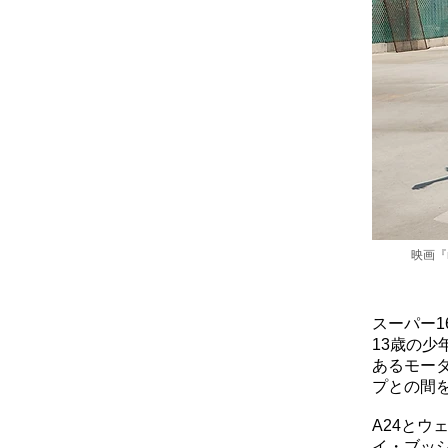
映画『
スーパー1
13歳の
あるモー
プとの間
A24とウ
イ・ブッ