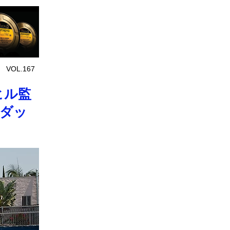
 VOL.167
ヒル監
コダッ