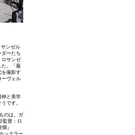
ロサンゼル
ーダーたち
・ロサンゼ
した。「最
代を撮影す
ローヴェル
精神と美学
そうです。
たものは、ガ
影監督：ロ
麦畑』
・カックラー