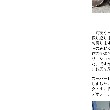
「真実や
振り返り
ち戻りま
時のみ動
作の全体
り、ショ
た。です
にお尻を
スーパー
しました
クト比に
デオテー