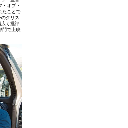
フ・オブ・
れたことで
ーのクリス
幅広く批評
部門で上映