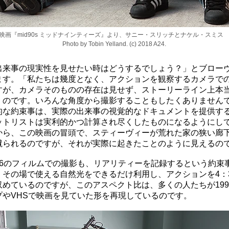
映画『mid90s ミッドナインティーズ』より、サニー・スリッチとナケル・スミ
Photo by Tobin Yelland. (c) 2018 A24.
出来事の現実性を見せたい時はどうするでしょう？」とブロー
ます。「私たちは幾度となく、アクションを観察するカメラで
すが、カメラそのものの存在は見せず、ストーリーライン上本
くのです。いろんな角度から撮影することもしたくありません
的な約束事は、実際の出来事の視覚的なドキュメントを提供す
ットリストは実利的かつ計算され尽くしたものになるようにし
から、この映画の冒頭で、スティーヴィーが荒れた家の狭い廊
蹴られるのですが、それが実際に起きたことのように見えるの
16のフィルムでの撮影も、リアリティーを記録するという約束
。その場で使える自然光をできるだけ利用し、アクションを4：
収めているのですが、このアスペクト比は、多くの人たちが199
プやVHSで映画を見ていた形を再現しているのです。