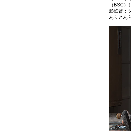
（BSC）
影監督：ダ
ありとあ