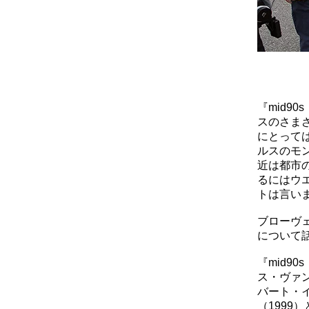
『mid9
スのさま
にとって
ルスのモ
近は都市
るにはウ
トは言い
ブローヴ
について
『mid9
ス・ヴァ
バート・
（1999