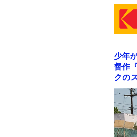
少年
督作『
クのス