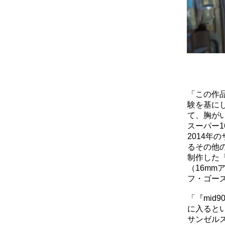
「この作
験を基に
て、胸が
スーパー1
2014
るその他の
制作した『N
（16mmア
フ・ゴー
「『mid
に入ると
サンゼル