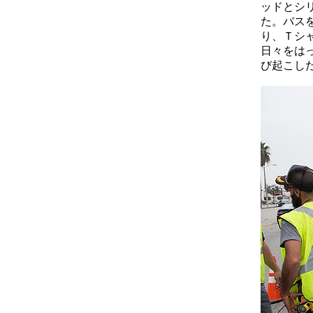
ッドとシ
た。バス
り、Ｔシ
日々をは
び起こし