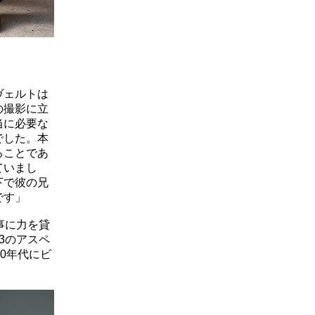
ス
ヴェルトは
の撮影に立
当に必要な
でした。本
ることであ
ていまし
下で彼の兄
です」
事に力を貸
3のアスペ
0年代にビ