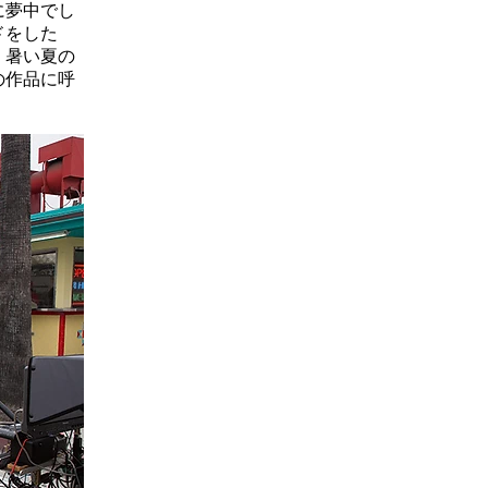
に夢中でし
ドをした
く暑い夏の
の作品に呼