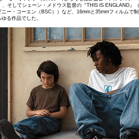
）、そしてシェーン・メドウス監督の『THIS IS ENGLAND』（
ニー・コーエン（BSC））など、16mmと35mmフィルムで
らゆる作品でした。