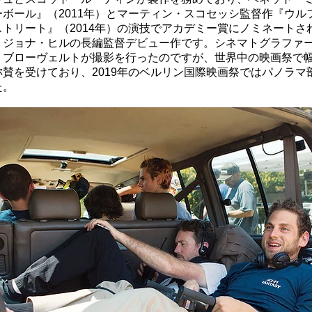
ーボール』（2011年）とマーティン・スコセッシ監督作『ウル
ストリート』（2014年）の演技でアカデミー賞にノミネートさ
、ジョナ・ヒルの長編監督デビュー作です。シネマトグラファ
・ブローヴェルトが撮影を行ったのですが、世界中の映画祭で
称賛を受けており、2019年のベルリン国際映画祭ではパノラマ
た。