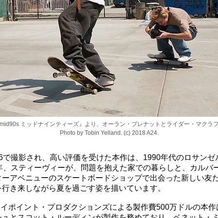
mid90s ミッドナインティーズ』より、オーラン・プレナットとライダー・マク
Photo by Tobin Yelland. (c) 2018 A24.
6で撮影され、高い評価を受けた本作は、1990年代のロサンゼ
少年、スティーヴィーが、問題を抱えた家での暮らしと、カルバ
ターアベニューのスケートボードショップで出会った新しい友
を行き来しながら夏を過ごす姿を描いています。
ェイポイント・プロダクションズによる製作費500万ドルの本
シュとスコット・ルーディンが製作を務めており、ベネット・