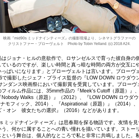
映画『mid90s ミッドナインティーズ』の撮影現場より、シネマトグラファーの
クリストファー・ブローヴェルト Photo by Tobin Yelland. (c) 2018 A24.
品はジョナ・ヒルの意欲作で、ロサンゼルスで育った彼自身の
しているのですが、楽しい時間と真っ暗な時間の両方が交互に
いっぱいになります」とブローヴェルトは言います。ブローヴ
6で撮影したジェフ・プライス監督の『LOW DOWN ロウダウ
年のサンダンス映画祭において撮影賞を受賞しています。ブローヴ
フィルム作品には、35mm作品の『Meek’s Cutoff（原題）』、
obody Walks（原題）』（2012）、『LOW DOWN ロウダ
ナモフィック、2014）、『Aspirational（原題）』（2014）
ズ・オン 彼女たちの選択』（2016）などがあります。
90s ミッドナインティーズ』は思春期を探る物語です。友情を
いう、何かに属することへの青い憧れを描いています。ストー
スという舞台は、個人的なところで私と非常に共鳴しました。