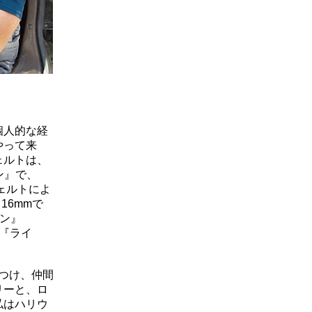
個人的な経
やって来
ェルトは、
ン』で、
ェルトによ
16mmで
ウン』
、『ライ
見つけ、仲間
リーと、ロ
私はハリウ