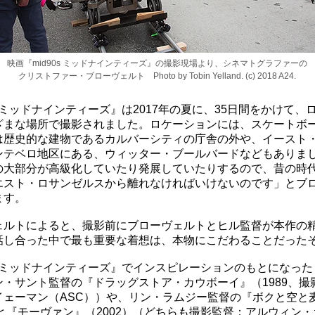
映画『mid90s ミッドナインティーズ』の撮影現場より、シネマトグラファーの
クリストファー・ブローヴェルト Photo by Tobin Yelland. (c) 2018 A24.
0s ミッドナインティーズ』は2017年の夏に、35日間をかけて、
ざまな場所で撮影されました。ロケーションには、スケートボ
は歴史的な建物であるカルバーシティの庁舎の外や、イースト
ンテベロ地区にある、ウィッター・ブールバードなどもありま
の大部分が高級化していたり発展していたりするので、昔の時
エスト・ロサンゼルスから離れなければいけないのです」とブ
ます。
ェルトによると、撮影前にブローヴェルトとヒル監督が本作の
話し合った中で最も重要な着想は、本物にこだわることだった
0s ミッドナインティーズ』でインスピレーションのもとになっ
ン・サント監督の『ドラッグストア・カウボーイ』（1989、撮
イェーマン（ASC））や、リン・ラムジー監督の『ボクと空と
）と『モーヴァン』（2002）（どちらも撮影監督：アルウィン