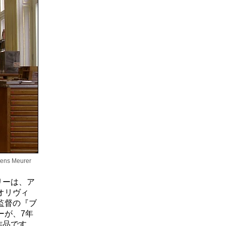
 Meurer
リーは、ア
オリヴィ
監督の『ブ
ーが、7年
作品です。