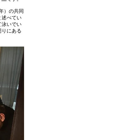
3年）の共同
と述べてい
て泳いでい
周りにある