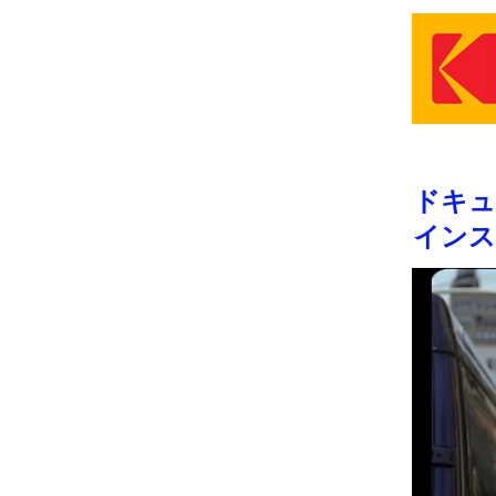
ドキ
インス