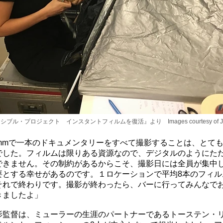
ブル・プロジェクト インスタントフィルムを復活』より Images courtesy of Jens
5mmで一本のドキュメンタリーをすべて撮影することは、とて
でした。フィルムは限りある資源なので、デジタルのようにた
できません。その制約があるからこそ、撮影日には全員が集中
要とする幸せがあるのです。１ロケーションで平均8本のフィル
それで終わりです。撮影が終わったら、バーに行ってみんなで
きましたよ」
影監督は、ミューラーの生涯のパートナーであるトーステン・