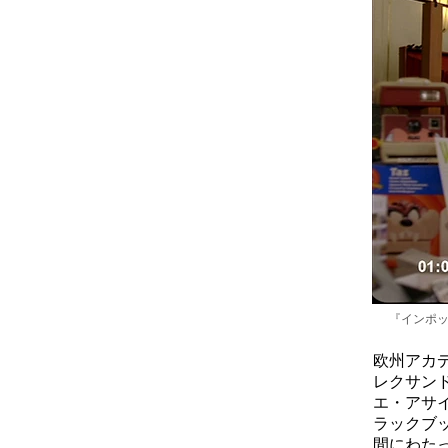
『インポッシ
欧州アカ
レクサン
エ・アサ
ラックブ
間にわた