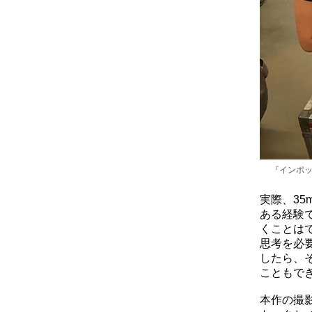
『インポッシ
実際、3
ある経験
くことは
思考を必
したら、
こともで
本作の撮