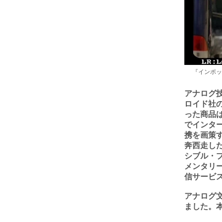
『インポッシ
アナログ
ロイド社
った商品
でインタ
携を画策
奔西走し
シブル・
メンタリ
信サービ
アナログ
ました。