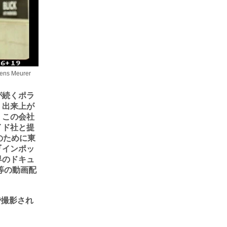
 Meurer
が続くポラ
、出来上が
、この会社
イド社と提
のために東
『インポッ
界のドキュ
等の動画配
で撮影され