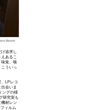
 Meurer
だけ追求し
さえあるこ
、味覚、嗅
。こういっ
、LPレコ
と出会いま
ィングの様
ログ研究室も
な機材レン
用フィルム