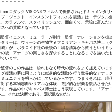
＊＊＊＊＊＊
5mm コダック VISION3 フィルムで撮影されたドキュメンタ
・プロジェクト インスタントフィルムを復活』は、デジタル
も、カラフルで、スタイリッシュで、面白くて、示唆に富んだ
セスへの賛歌となっています。
画監督イェンス・ミューラーが制作・監督・ナレーションを担
ンタリーは、ウィーンの生物学者フロリアン・キャパス博士（
権威）が、ポラロイド社の最後の工場を清算から救うというミ
その後、アナログの楽しさを探求することになるまでを描いた
得ています。
ー監督のこの作品は、紛れもなく時代の流れをよく捉えていま
ログ復活の夢に同じように献身的な活動を行う世界的なアナロ
コミュニティを明らかにしているからです。つまりそれは、現
に対する本物志向やリアルな体験、選択的な娯楽を復活させた
です。作品の中でキャパス博士はこう表現しています。「アナ
...。それは決断であり、選択肢なのだ」