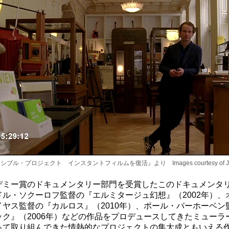
ブル・プロジェクト インスタントフィルムを復活』より Images courtesy of Jens
デミー賞のドキュメンタリー部門を受賞したこのドキュメンタ
ドル・ソクーロフ監督の『エルミタージュ幻想』（2002年）、
イヤス監督の『カルロス』（2010年）、ポール・バーホーベン
ック』（2006年）などの作品をプロデュースしてきたミューラ
って取り組んできた情熱的なプロジェクトの集大成ともいえる