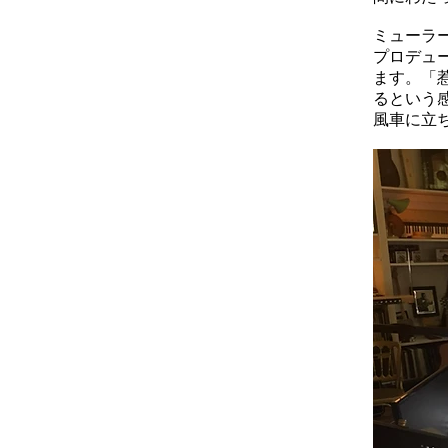
ミューラー
プロデュ
ます。「
るという
風車に立