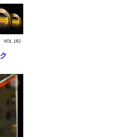
 VOL.182
ェク