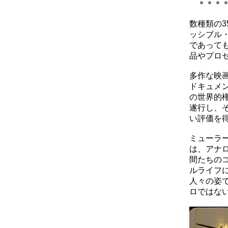
＊＊＊＊
数種類の3
ッシブル
であって
品やプロ
多作な映
ドキュメ
の世界的
遂行し、
い評価を
ミューラ
は、アナ
間たちの
ルライフ
人々の姿
ロではない