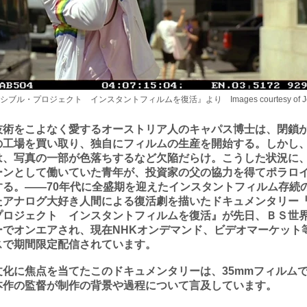
ブル・プロジェクト インスタントフィルムを復活』より Images courtesy of Jens
技術をこよなく愛するオーストリア人のキャパス博士は、閉鎖
の工場を買い取り、独自にフィルムの生産を開始する。しかし
は、写真の一部が色落ちするなど欠陥だらけ。こうした状況に
ーンとして働いていた青年が、投資家の父の協力を得てポラロ
する。――70年代に全盛期を迎えたインスタントフィルム存続
たアナログ大好き人間による復活劇を描いたドキュメンタリー
プロジェクト インスタントフィルムを復活』が先日、ＢＳ世
ーでオンエアされ、現在NHKオンデマンド、ビデオマーケット
スで期間限定配信されています。
文化に焦点を当てたこのドキュメンタリーは、35mmフィルム
本作の監督が制作の背景や過程について言及しています。