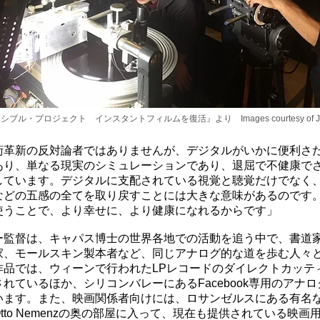
ブル・プロジェクト インスタントフィルムを復活』より Images courtesy of Jens
術革新の反対論者ではありませんが、デジタルがいかに便利さ
あり、単なる現実のシミュレーションであり、退屈で不健康で
しています。デジタルに支配されている視覚と聴覚だけでなく
などの五感の全てを取り戻すことには大きな意味があるのです
使うことで、より幸せに、より健康になれるからです」
ー監督は、キャパス博士の世界各地での活動を追う中で、書道家
家、モールスキン製本者など、同じアナログ的な道を歩む人々
作品では、ウィーンで行われたLPレコードのダイレクトカッテ
れているほか、シリコンバレーにあるFacebook専用のアナ
います。また、映画関係者向けには、ロサンゼルスにある有名
tto Nemenzの奥の部屋に入って、現在も提供されている映画