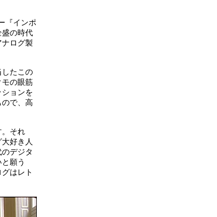
リー『インポ
全盛の時代
アナログ製
当したこの
クモの眼筋
ッションを
もので、高
す。それ
グ大好き人
代のデジタ
いと願う
ログはレト