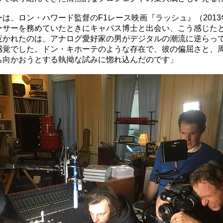
は、ロン・ハワード監督のF1レース映画『ラッシュ』（201
ーサーを務めていたときにキャパス博士と出会い、こう感じた
惹かれたのは、アナログ愛好家の男がデジタルの潮流に逆らっ
感覚でした。ドン・キホーテのような存在で、彼の偏屈さと、
ち向かおうとする執拗な試みに惚れ込んだのです」