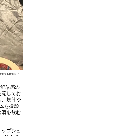
 Meurer
も解放感の
だ流してお
し、規律や
ムを撮影
お酒を飲む
リップシュ