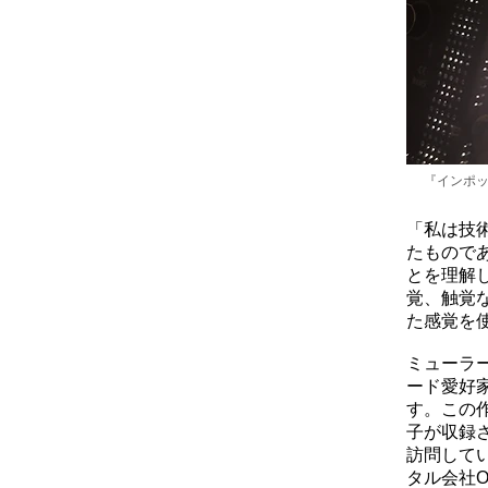
『インポッシ
「私は技
たもので
とを理解
覚、触覚
た感覚を
ミューラ
ード愛好
す。この
子が収録さ
訪問して
タル会社O