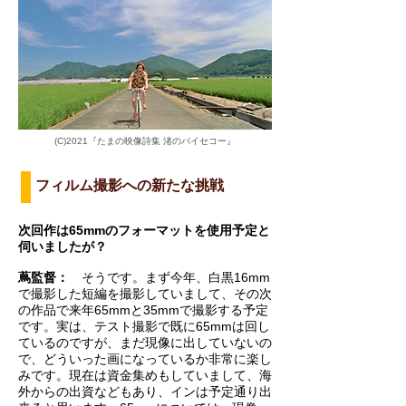
(C)2021『たまの映像詩集 渚のバイセコー』
フィルム撮影への新たな挑戦
次回作は65mmのフォーマットを使用予定と
伺いましたが？
蔦監督：
そうです。まず今年、白黒16mm
で撮影した短編を撮影していまして、その次
の作品で来年65mmと35mmで撮影する予定
です。実は、テスト撮影で既に65mmは回し
ているのですが、まだ現像に出していないの
で、どういった画になっているか非常に楽し
みです。現在は資金集めもしていまして、海
外からの出資などもあり、インは予定通り出