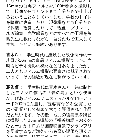
になっています。学生当時は授業とは別で
16mmの白黒フィルムの100ft巻きを撮影し
て、現像からプリントまで自分たちで仕上げ
るということをしていました。学校のトイレ
を暗室に改造したり、現像機なども自分たち
で作製、改良したりして、現像、プリント、
ネガ編集、光学録音などのすべての工程を矢
島先生に教わりながら、自分たちで工夫して
実施したという経験があります。
青木C：
学生時代に経験した映像制作の一
歩目が16mmの白黒フィルム撮影でした。当
時もビデオ撮影の機材などはありましたが、
二人ともフィルム撮影の面白さに魅了されて
いって、その経験が現在に繋がっています。
蔦監督：
学生時代に青木さんと一緒に制作
したモノクロ作品の『夢の島』という映画
が、ぴあフィルムフェスティバルでPFFアワ
ード2009に入選し、観客賞などを受賞した
のが監督として初めて大きく評価された作品
だと思います。その後、地元の徳島県を舞台
に撮影した35mm撮影の『祖谷物語－おくの
ひとー』がトロムソ国際映画祭でグランプリ
を受賞するなど海外からも高い評価を頂くこ
とが出来て、現在に至っています。学生時代