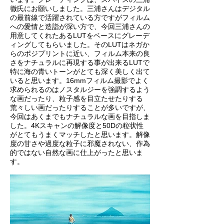
徹氏にお願いしました。三浦さんはデジタル
の最前線で活躍されている方ですがフィルム
への愛情と造詣が深い方で、今回三浦さんの
用意してくれたあるLUTをベースにグレーデ
ィングしてもらいました。そのLUTはネガか
らのポジプリントに近い、フィルム本来の良
さをナチュラルに再現する事が出来るLUTで
特に海の青いトーンがとても深く美しく出て
いると思います。16mmフィルム撮影でよく
求められるのはノスタルジーを強調するよう
な画だったり、粒子感を目立たせたりする
荒々しい画だったりすることが多いですが、
今回はあくまでもナチュラルな画を目指しま
した。4Kスキャンの解像度と50Dの粒状性
がとてもうまくマッチしたと思います。解像
度の甘さや過度な粒子に邪魔されない、作為
的ではない自然な画に仕上がったと思いま
す。