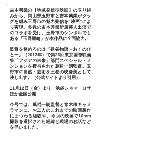
吉本興業の【地域発信型映画】の取り組
みから、岡山県玉野市と吉本興業がタッ
グを組み玉野市の魅力発信を“映画”によ
り実現。多数の吉本興業所属芸人出演で
のコラボを受け、玉野市のシンボルでも
ある『玉野競輪』が本作品に全面協力。
監督を務めるのは『祖谷物語－おくのひ
とー』（2013年）で第26回東京国際映画
祭「アジアの未来」部門スペシャル・メ
ンションを授与された蔦哲一朗監督。玉
野市の自然・芸術を圧巻の映像美として
映し出す。（公式サイトより引用）
11月12日（金）より、池袋シネマ・ロサ
ほか全国公開
今号では、蔦哲一朗監督と青木穣キャメ
ラマンに、お二人のこれまでの映画製作
にまつわる経験や、今回の映画で16mm
撮影を選択された経緯と現場のお話など
を伺いました。