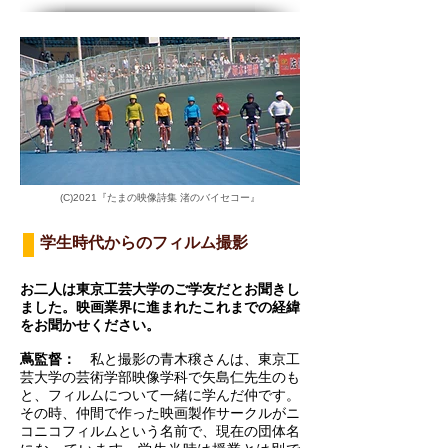
(C)2021『たまの映像詩集 渚のバイセコー』
学生時代からのフィルム撮影
お二人は東京工芸大学のご学友だとお聞きし
ました。映画業界に進まれたこれまでの経緯
をお聞かせください。
蔦監督：
私と撮影の青木穣さんは、東京工
芸大学の芸術学部映像学科で矢島仁先生のも
と、フィルムについて一緒に学んだ仲です。
その時、仲間で作った映画製作サークルがニ
コニコフィルムという名前で、現在の団体名