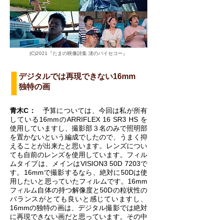
(C)2021『たまの映像詩集 渚のバイセコー』
デジタルでは再現できない16mm
独特の画
青木C：
予算については、今回は私が所有
している16mmのARRIFLEX 16 SR3 HS を
使用していますし、撮影部３名のみで照明部
を置かないという編成でしたので、うまく抑
えることが出来たと思います。レンズについ
ても自前のレンズを使用しています。フィル
ムタイプは、メインはVISION3 50D 7203で
す。16mmで撮影するなら、絶対に50Dは使
用したいと思っていたフィルムです。16mm
フィルム自体の持つ解像度と50Dの粒状性の
バランスがとても良いと感じていますし、
16mmの独特の画は、デジタル撮影では絶対
に再現できない画だと思っています。その中