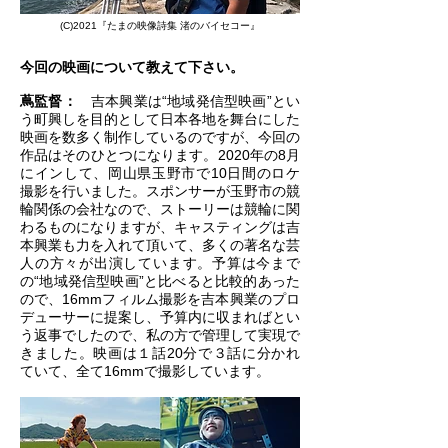
(C)2021『たまの映像詩集 渚のバイセコー』
今回の映画について教えて下さい。
蔦監督：
吉本興業は“地域発信型映画”とい
う町興しを目的として日本各地を舞台にした
映画を数多く制作しているのですが、今回の
作品はそのひとつになります。2020年の8月
にインして、岡山県玉野市で10日間のロケ
撮影を行いました。スポンサーが玉野市の競
輪関係の会社なので、ストーリーは競輪に関
わるものになりますが、キャスティングは吉
本興業も力を入れて頂いて、多くの著名な芸
人の方々が出演しています。予算は今まで
の“地域発信型映画”と比べると比較的あった
ので、16mmフィルム撮影を吉本興業のプロ
デューサーに提案し、予算内に収まればとい
う返事でしたので、私の方で管理して実現で
きました。映画は１話20分で３話に分かれ
ていて、全て16mmで撮影しています。