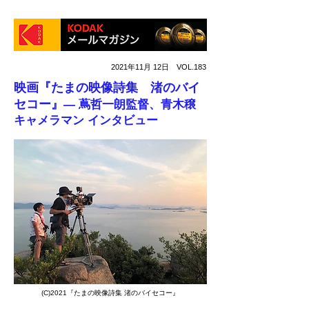
2021年11月 12日 VOL.183
映画『たまの映像詩集 渚のバイ
セコー』
― 蔦哲一朗監督、青木穣
キャメラマン インタビュー
(C)2021『たまの映像詩集 渚のバイセコー』