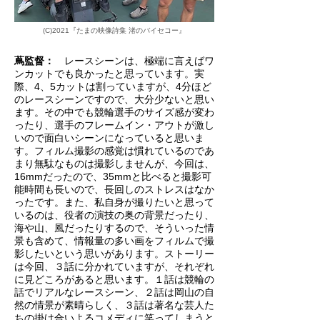
(C)2021『たまの映像詩集 渚のバイセコー』
蔦監督：
レースシーンは、極端に言えばワ
ンカットでも良かったと思っています。実
際、4、5カットは割っていますが、4分ほど
のレースシーンですので、大分少ないと思い
ます。その中でも競輪選手のサイズ感が変わ
ったり、選手のフレームイン・アウトが激し
いので面白いシーンになっていると思いま
す。フィルム撮影の感覚は慣れているのであ
まり無駄なものは撮影しませんが、今回は、
16mmだったので、35mmと比べると撮影可
能時間も長いので、長回しのストレスはなか
ったです。また、私自身が撮りたいと思って
いるのは、役者の演技の奥の背景だったり、
海や山、風だったりするので、そういった情
景も含めて、情報量の多い画をフィルムで撮
影したいという思いがあります。ストーリー
は今回、３話に分かれていますが、それぞれ
に見どころがあると思います。１話は競輪の
話でリアルなレースシーン、２話は岡山の自
然の情景が素晴らしく、３話は著名な芸人た
ちの掛け合いよるコメディに笑ってしまうと