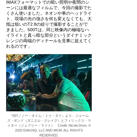
IMAXフォーマットでの暗い照明や夜間のシ
ーンには最適なフィルムで、今回の撮影でた
くさん使いました。ネオンや車のヘッドライ
ト、現場の光の強さを何も変えなくても、大
抵は狙いのT2.8の絞りで撮影することがで
きました。500Tは、同じ映像内の極端なハ
イライトと真っ暗な部分というダイナミック
レンジの両端のディテールを見事に捉えてく
れるのです」
『007／ノー・タイム・トゥ・ダイ』より、ジェーム
ズ・ボンド（ダニエル・クレイグ）とフィリックス・ラ
イター（ジェフリー・ライト） Credit: Nicola Dove. ©
2020 DANJAQ, LLC AND MGM. ALL RIGHTS
RESERVED.