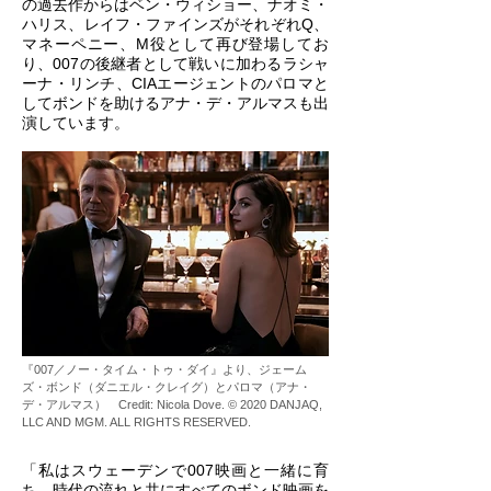
の過去作からはベン・ウィショー、ナオミ・
ハリス、レイフ・ファインズがそれぞれQ、
マネーペニー、M役として再び登場してお
り、007の後継者として戦いに加わるラシャ
ーナ・リンチ、CIAエージェントのパロマと
してボンドを助けるアナ・デ・アルマスも出
演しています。
『007／ノー・タイム・トゥ・ダイ』より、ジェーム
ズ・ボンド（ダニエル・クレイグ）とパロマ（アナ・
デ・アルマス） Credit: Nicola Dove. © 2020 DANJAQ,
LLC AND MGM. ALL RIGHTS RESERVED.
「私はスウェーデンで007映画と一緒に育
ち、時代の流れと共にすべてのボンド映画を