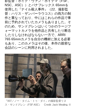
影監督：ホイテ・ヴァン・ホイテマ（FSF、
NSC、ASC））とパナフレックス 65mmを
使用した『ナイル殺人事件』（22、撮影監
督：ハリス・ザンバーラウコス）の両方の制
作と重なっており、中にはこれらの作品で事
前に予約されていたカメラもありました。そ
のため、サンドグレンはいくつかのラージフ
ォーマットカメラを他作品と共有したり断念
したりしなければならない一方で、ARRI
765 65mmカメラを自分の機材に加える必要
もあり、このカメラはその後、本作の親密な
会話のシーンに利用されました。
『007／ノー・タイム・トゥ・ダイ』の撮影監督リヌ
ス・サンドグレン（FSF ASC） Credit: Jack Mealing. ©