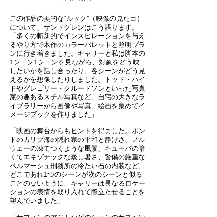
この作品の美的な“ルック”（映像の見た目）
について、サンドグレンはこう語ります。
「多くの斬新的でインスピレーションを与え
るやり方で本作のカラーパレットと照明プラ
ンに行き着きました。キャリーと私は脚本の
1シーン1シーンを見ながら、対象をどう映
したいかを話し合ったり、各シーンがどう見
えるかを想像したりしました。トッド・ハイ
ドやグレゴリー・クルードソンといった写真
家の趣あるスチル写真など、自宅の大きなラ
イブラリーから画像や写真、絵画を集めてイ
メージブックを作りました」
「映画の舞台からもヒントを得ました。ボン
ドのカリブ海の隠れ家の平和と静けさ、ノル
ウェーの凍てつくような風景、キューバの暗
くてエキゾチックな蒸し暑さ、警備の厳重な
ベルマーシュ刑務所の冷たい石の内装など、
どこであれ1つのシーンが次のシーンと似る
ことのないように、キャリーは異なるロケー
ションの表情を取り入れて際立たせることを
望んでいました」