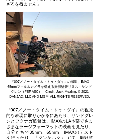
ざるを得ません」
『007／ノー・タイム・トゥ・ダイ』の撮影、IMAX
65mmフィルムカメラを構える撮影監督リヌス・サンド
グレン（
FSF ASC） Credit: Jack Mealing. © 2021
DANJAQ, LLC AND MGM. ALL RIGHTS RESERVED.
『007／ノー・タイム・トゥ・ダイ』の視覚
的な表現に取りかかるにあたり、サンドグレ
ンとフクナガ監督は、IMAXのLA本部でさま
ざまなラージフォーマットの映画を見たり、
自分たちで35mm、65mm、IMAXのテスト
を行ったり、『ダンケルク』（17、撮影監