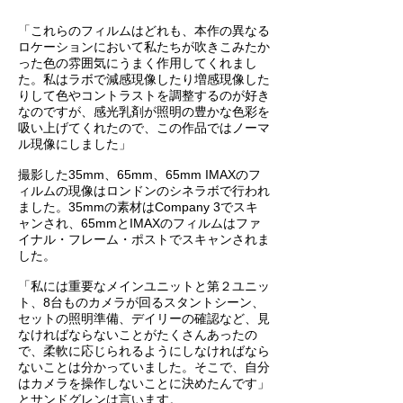
「これらのフィルムはどれも、本作の異なる
ロケーションにおいて私たちが吹きこみたか
った色の雰囲気にうまく作用してくれまし
た。私はラボで減感現像したり増感現像した
りして色やコントラストを調整するのが好き
なのですが、感光乳剤が照明の豊かな色彩を
吸い上げてくれたので、この作品ではノーマ
ル現像にしました」
撮影した35mm、65mm、65mm IMAXのフ
ィルムの現像はロンドンのシネラボで行われ
ました。35mmの素材はCompany 3でスキ
ャンされ、65mmとIMAXのフィルムはファ
イナル・フレーム・ポストでスキャンされま
した。
「私には重要なメインユニットと第２ユニッ
ト、8台ものカメラが回るスタントシーン、
セットの照明準備、デイリーの確認など、見
なければならないことがたくさんあったの
で、柔軟に応じられるようにしなければなら
ないことは分かっていました。そこで、自分
はカメラを操作しないことに決めたんです」
とサンドグレンは言います。