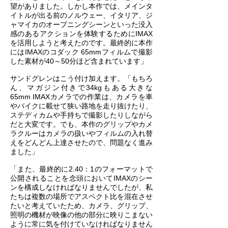
望がありました。しかし本作では、メインタ
イトルが出る前のノルウェー、イタリア、ジ
ャマイカのオープニングシーンといった没入
感のあるアクションを体験するためにIMAX
を活用しようと考えたのです。最終的に本作
にはIMAXのコダック 65mmフィルムで撮影
した素材が40～50分ほど含まれています」
サンドグレンはこう付け加えます。「もちろ
ん、マガジン付きで34kgもある大きな
65mm IMAXカメラでの作業は、カメラを車
やバイクに載せて狭い路地を走り抜けたり、
ステディカムや手持ちで撮影したりしながら
だと大変です。でも、本作のグリップやカメ
ラクルーはカメラの扱いやフィルムの入れ替
えをどんどん上達させたので、問題なく進み
ました」
「また、最終的に2.40：1のフォーマットで
公開されることを念頭においてIMAXのシー
ンを構成しなければなりませんでしたが、私
たちは複数の場所でアスペクト比を混在させ
たいと考えていたため、カメラ、グリップ、
照明の機材が映像の他の部分に映りこまない
ように常に気を付けていなければなりません