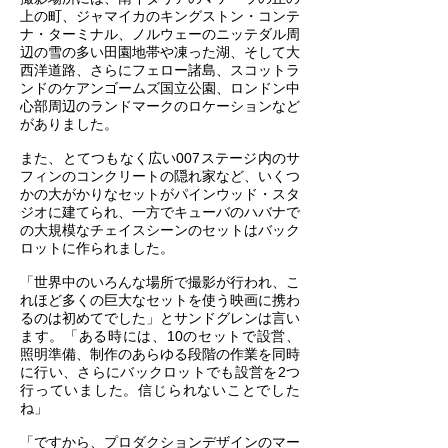
上の町、ジャマイカのキングストン・コンテ
ナ・ターミナル、ノルウェーのニッテダル周
辺の雪の多い田園地帯や凍った湖、そして大
西洋道路、さらにフェロー諸島、スコットラ
ンドのケアンゴームズ国立公園、ロンドン中
心部周辺のランドマークのロケーションなど
がありました。
また、とてつもなく広い007ステージ内のサ
フィンのコンクリートの隠れ家など、いくつ
かの大がかりなセットがパインウッド・スタ
ジオに建てられ、一方でキューバのハバナで
の大規模なチェイスシーンのセットはバック
ロットに作られました。
「世界中のいろんな場所で撮影が行われ、こ
れほど多くの巨大なセットを使う映画に携わ
るのは初めてでした」とサンドグレンは言い
ます。「ある時には、10のセットで設営、
照明準備、制作のあらゆる段階の作業を同時
に行い、さらにバックロットでも設営を2つ
行っていました。信じられないことでした
ね」
「ですから、プロダクションデザインのマー