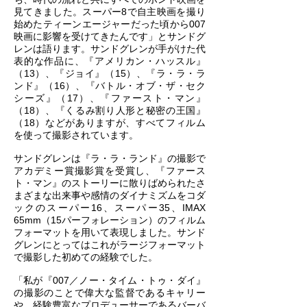
見てきました。スーパー8で自主映画を撮り
始めたティーンエージャーだった頃から007
映画に影響を受けてきたんです」とサンドグ
レンは語ります。サンドグレンが手がけた代
表的な作品に、『アメリカン・ハッスル』
（13）、『ジョイ』（15）、『ラ・ラ・ラ
ンド』（16）、『バトル・オブ・ザ・セク
シーズ』（17）、『ファースト・マン』
（18）、『くるみ割り人形と秘密の王国』
（18）などがありますが、すべてフィルム
を使って撮影されています。
サンドグレンは『ラ・ラ・ランド』の撮影で
アカデミー賞撮影賞を受賞し、『ファース
ト・マン』のストーリーに散りばめられたさ
まざまな出来事や感情のダイナミズムをコダ
ックのスーパー16、スーパー35、IMAX
65mm（15パーフォレーション）のフィルム
フォーマットを用いて表現しました。サンド
グレンにとってはこれがラージフォーマット
で撮影した初めての経験でした。
「私が『007／ノー・タイム・トゥ・ダイ』
の撮影のことで偉大な監督であるキャリー
や、経験豊富なプロデューサーであるバーバ