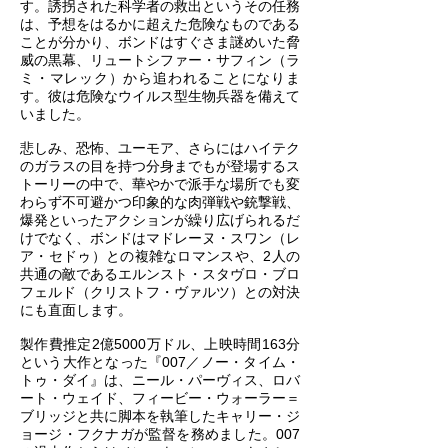
す。誘拐された科学者の救出というその任務
は、予想をはるかに超えた危険なものである
ことが分かり、ボンドはすぐさま謎めいた脅
威の黒幕、リュートシファー・サフィン（ラ
ミ・マレック）から追われることになりま
す。彼は危険なウイルス型生物兵器を備えて
いました。
悲しみ、恐怖、ユーモア、さらにはハイテク
のガラスの目を持つ分身までもが登場するス
トーリーの中で、華やかで派手な場所でも変
わらず不可避かつ印象的な肉弾戦や銃撃戦、
爆発といったアクションが繰り広げられるだ
けでなく、ボンドはマドレーヌ・スワン（レ
ア・セドゥ）との複雑なロマンスや、2人の
共通の敵であるエルンスト・スタヴロ・ブロ
フェルド（クリストフ・ヴァルツ）との対決
にも直面します。
製作費推定2億5000万ドル、上映時間163分
という大作となった『007／ノー・タイム・
トゥ・ダイ』は、ニール・パーヴィス、ロバ
ート・ウェイド、フィービー・ウォーラー＝
ブリッジと共に脚本を執筆したキャリー・ジ
ョージ・フクナガが監督を務めました。007