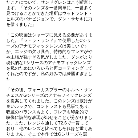
だことについて、サンドグレンはこう断言し
ます。「そのレンズを一番簡単に、一番多く
見つけることができた場所はウッドランド・
ヒルズのパナビジョンで、ダン・ササキに力
を借りました」
「この映画はシャープに見える必要がありま
した。『ラ・ラ・ランド』で使用したCシリ
ーズのアナモフィックレンズは美しいです
が、エッジの欠け具合、特徴的なフレアがや
や主張が強すぎる気がしました。ダンがより
現代的なTシリーズのアナモフィックレンズ
を私のためにいろいろと再コーティングして
くれたのですが、私の好みでは綺麗すぎまし
た」
「その後、フォーカスプラーのホルヘ・サン
チェスがGシリーズのアナモフィックレンズ
を提案してくれました。このレンズは抜けが
良いルックで、コントラストも見事であり、
収差のバランスもよく、フレアも印象的で、
映像に詩的な表現が出せることが分かりまし
た。また、レンジを通してT2.6で一貫して
おり、他のレンズと比べてもそれほど重くあ
りません。そこで本作ではGシリーズを選