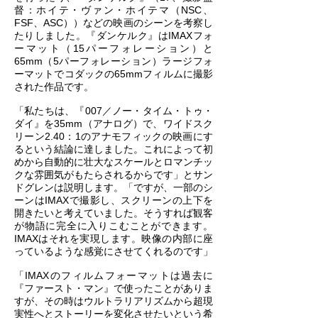
督：ホイテ・ヴァン・ホイテマ（NSC、
FSF、ASC））などの映画のシーンを考察し
たりしました。『ダンケルク』はIMAXフォ
ーマット（15パーフォレーション）と
65mm（5パーフォレーション）ラージフォ
ーマットでコダックの65mmフィルムに撮影
された作品です。
「私たちは、『007／ノー・タイム・トゥ・
ダイ』を35mm（アナログ）で、ワイドスク
リーン2.40：1のアナモフィックの映画にす
るという結論に達しました。これによって初
めから自動的に壮大なスケールとロマンチッ
クな雰囲気がもたらされるからです」とサン
ドグレンは説明します。「ですが、一部のシ
ーンはIMAXで撮影し、スクリーンの上下を
開きたいと考えていました。そうすれば観客
が物語に完全に入りこむことができます。
IMAXはそれを実現します。映像の内部に座
っているような感覚にさせてくれるのです」
「IMAXのフィルムフォーマットは過去に
『ファースト・マン』で使ったことがありま
すが、その時はウルトラリアリズムから超現
実性へとストーリーを変化させたいという希