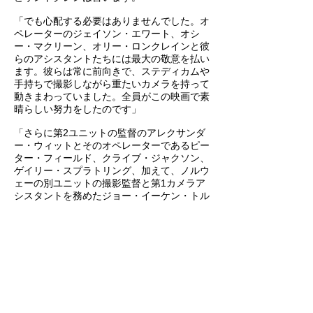
「でも心配する必要はありませんでした。オ
ペレーターのジェイソン・エワート、オシ
ー・マクリーン、オリー・ロンクレインと彼
らのアシスタントたちには最大の敬意を払い
ます。彼らは常に前向きで、ステディカムや
手持ちで撮影しながら重たいカメラを持って
動きまわっていました。全員がこの映画で素
晴らしい努力をしたのです」
「さらに第2ユニットの監督のアレクサンダ
ー・ウィットとそのオペレーターであるピー
ター・フィールド、クライブ・ジャクソン、
ゲイリー・スプラトリング、加えて、ノルウ
ェーの別ユニットの撮影監督と第1カメラア
シスタントを務めたジョー・イーケン・トル
プとエンドレ・イーケン・トルプ、みんなが
それぞれの映像のフレーミングと照明におい
て最高の技術と才能を発揮し、メインユニッ
トの撮影に合うようにしてくれました。キー
グリップのデヴィッド・アップルビーは懐の
深い素晴らしい人で、実に根気強く仕事をし
てくれました」