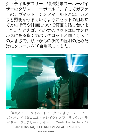
ク・ティルデスリー、特殊効果スーパーバイ
ザーのクリス・コーボールド、そしてガファ
ーのデヴィッド・シンフィールドとは、カメ
ラと照明がうまくいくようにセットの組み立
て方の準備や計画について何度も話し合いま
した。たとえば、ハバナのセットはロサンゼ
ルスにある多くのバックロットと同じくらい
の大きさで、頭上からの夜間の照明のためだ
けにクレーンを10台用意しました」
『007／ノー・タイム・トゥ・ダイ』より、ジェーム
ズ・ボンド（ダニエル・クレイグ）とフィリックス・ラ
イター（ジェフリー・ライト） Credit: Nicola Dove. ©
2020 DANJAQ, LLC AND MGM. ALL RIGHTS
RESERVED.