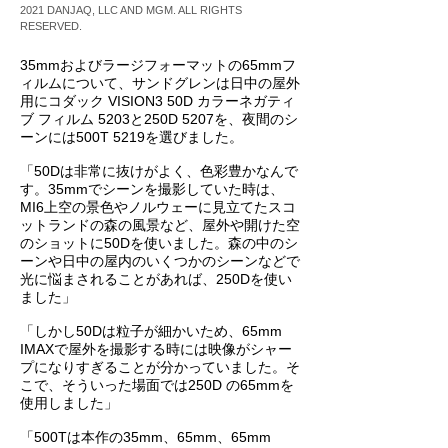
2021 DANJAQ, LLC AND MGM. ALL RIGHTS
RESERVED.
35mmおよびラージフォーマットの65mmフ
ィルムについて、サンドグレンは日中の屋外
用にコダック VISION3 50D カラーネガティ
ブ フィルム 5203と250D 5207を、夜間のシ
ーンには500T 5219を選びました。
「50Dは非常に抜けがよく、色彩豊かなんで
す。35mmでシーンを撮影していた時は、
MI6上空の景色やノルウェーに見立てたスコ
ットランドの森の風景など、屋外や開けた空
のショットに50Dを使いました。森の中のシ
ーンや日中の屋内のいくつかのシーンなどで
光に悩まされることがあれば、250Dを使い
ました」
「しかし50Dは粒子が細かいため、65mm
IMAXで屋外を撮影する時には映像がシャー
プになりすぎることが分かっていました。そ
こで、そういった場面では250D の65mmを
使用しました」
「500Tは本作の35mm、65mm、65mm