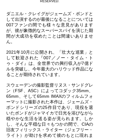
RESERVED.
ダニエル・クレイグがジェームズ・ボンドと
して出演するのが最後になることについては
007ファンの間でも様々な意見があります
が、彼が象徴的なスーパースパイを演じた期
間が大成功を収めたことは間違いありませ
ん。
2021年10月に公開され、「壮大な巡業」と
して歓迎された『007／ノー・タイム・ト
ゥ・ダイ』は、全世界での興行収入が7億ド
ルを突破し、今年最大のハリウッド作品にな
ることが期待されています。
スウェーデンの撮影監督リヌス・サンドグレ
ン（FSF、ASC）によってコダック35mm、
65mm、そして65mm IMAXのフィルムフォ
ーマットに撮影された本作は、ジェームズ・
ボンドシリーズの25作目であり、現役を退
いたボンドがジャマイカで日光を浴びながら
穏やかな生活を送る姿が見られます。しか
し、そんな平穏な日々もつかの間で、CIAの
旧友フィリックス・ライター（ジェフリー・
ライト）が助けを求めて彼のもとに現れま