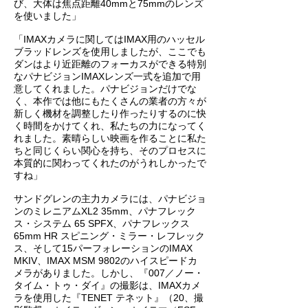
び、大体は焦点距離40mmと75mmのレンズ
を使いました」
「IMAXカメラに関してはIMAX用のハッセル
ブラッドレンズを使用しましたが、ここでも
ダンはより近距離のフォーカスができる特別
なパナビジョンIMAXレンズ一式を追加で用
意してくれました。パナビジョンだけでな
く、本作では他にもたくさんの業者の方々が
新しく機材を調整したり作ったりするのに快
く時間をかけてくれ、私たちの力になってく
れました。素晴らしい映画を作ることに私た
ちと同じくらい関心を持ち、そのプロセスに
本質的に関わってくれたのがうれしかったで
すね」
サンドグレンの主力カメラには、パナビジョ
ンのミレニアムXL2 35mm、パナフレック
ス・システム 65 SPFX、パナフレックス
65mm HR スピニング・ミラー・レフレック
ス、そして15パーフォレーションのIMAX
MKIV、IMAX MSM 9802のハイスピードカ
メラがありました。しかし、『007／ノー・
タイム・トゥ・ダイ』の撮影は、IMAXカメ
ラを使用した『TENET テネット』（20、撮