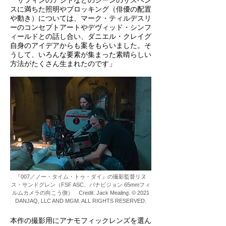
「サフィンのアジトなどのシーンのサスペン
スに満ちた照明やブロッキング（俳優の配置
や動き）については、マーク・ティルデスリ
ーのコンセプトアートやデヴィッド・シンフ
ィールドとの話し合い、ダニエル・クレイグ
自身のアイデアからも案をもらいました。そ
うして、いろんな要素が集まった素晴らしい
方法がたくさん生まれたのです」
『007／ノー・タイム・トゥ・ダイ』の撮影監督リヌ
ス・サンドグレン（FSF ASC、パナビジョン
65mmフィ
ルムカメラの向こう側） Credit: Jack Mealing. © 2021
DANJAQ, LLC AND MGM. ALL RIGHTS RESERVED.
本作の撮影用にアナモフィックレンズを選ん