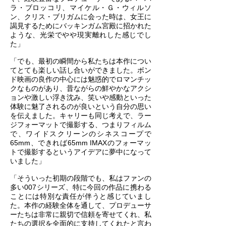
ラ・ブロッコリ、マイケル・Ｇ・ウィルソ
ン、クリス・ブリガムに会った時は、女王に
謁見するためにバッキンガム宮殿に招かれた
ような、光栄でやや現実離れした感じでし
た」
「でも、最初の瞬間から私たちは本作につい
てとても楽しい話し合いができました。ボン
ド映画の良作の中心には魅惑的でロマンチッ
クなものがあり、昔ながらの鮮やかなアクシ
ョンや激しい浮き沈み、笑いや感動といった
体験に魅了されるのが良いという自分の思い
を伝えました。キャリーも同じ考えで、ラー
ジフォーマットで撮影する、つまりフィルム
で、ワイドスクリーンのシネスコープで
65mm、できれば65mm IMAXのフォーマッ
トで撮影するというアイデアに夢中になって
いました」
「そういった初期の段階でも、私はファンの
多い007シリーズ、特に今回の作品に携わる
ことには特別な責任が伴うと感じていまし
た。本作の経験全体を通して、プロデューサ
ーたちは非常に親切で信頼を寄せてくれ、私
たちの選択を全面的に支持してくれたと言わ