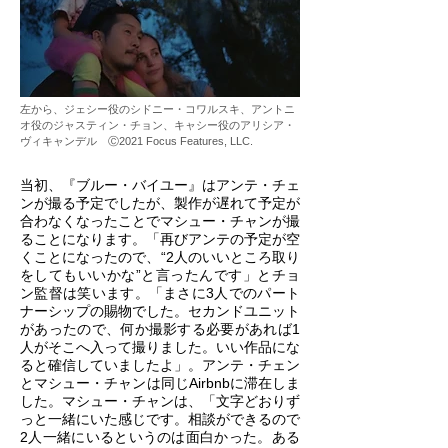
左から、ジェシー役のシドニー・コワルスキ、アントニ
オ役のジャスティン・チョン、キャシー役のアリシア・
ヴィキャンデル Ⓒ2021 Focus Features, LLC.
当初、『ブルー・バイユー』はアンテ・チェ
ンが撮る予定でしたが、製作が遅れて予定が
合わなくなったことでマシュー・チャンが撮
ることになります。「再びアンテの予定が空
くことになったので、“2人のいいところ取り
をしてもいいかな”と言ったんです」とチョ
ン監督は笑います。「まさに3人でのパート
ナーシップの賜物でした。セカンドユニット
があったので、何か撮影する必要があれば1
人がそこへ入って撮りました。いい作品にな
ると確信していましたよ」。アンテ・チェン
とマシュー・チャンは同じAirbnbに滞在しま
した。マシュー・
チャンは、「文字どおりず
っと一緒にいた感じです。相談ができるので
2人一緒にいるというのは面白かった。ある