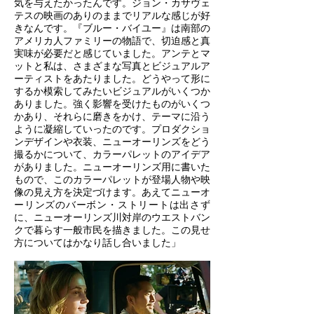
気を与えたかったんです。ジョン・カサヴェ
テスの映画のありのままでリアルな感じが好
きなんです。『ブルー・バイユー』は南部の
アメリカ人ファミリーの物語で、切迫感と真
実味が必要だと感じていました。アンテとマ
ットと私は、さまざまな写真とビジュアルア
ーティストをあたりました。どうやって形に
するか模索してみたいビジュアルがいくつか
ありました。強く影響を受けたものがいくつ
かあり、それらに磨きをかけ、テーマに沿う
ように凝縮していったのです。プロダクショ
ンデザインや衣装、ニューオーリンズをどう
撮るかについて、カラーパレットのアイデア
がありました。ニューオーリンズ用に書いた
もので、このカラーパレットが登場人物や映
像の見え方を決定づけます。あえてニューオ
ーリンズのバーボン・ストリートは出さず
に、ニューオーリンズ川対岸のウエストバン
クで暮らす一般市民を描きました。この見せ
方についてはかなり話し合いました」