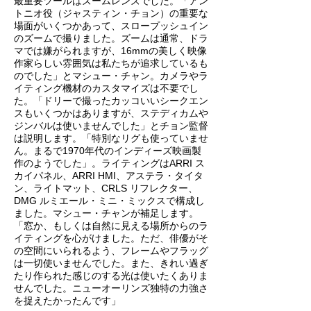
最重要ツールはズームレンズでした。「アン
トニオ役（ジャスティン・チョン）の重要な
場面がいくつかあって、スロープッシュイン
のズームで撮りました。ズームは通常、ドラ
マでは嫌がられますが、16mmの美しく映像
作家らしい雰囲気は私たちが追求しているも
のでした」とマシュー・チャン。カメラやラ
イティング機材のカスタマイズは不要でし
た。「ドリーで撮ったカッコいいシークエン
スもいくつかはありますが、ステディカムや
ジンバルは使いませんでした」とチョン監督
は説明します。「特別なリグも使っていませ
ん。まるで1970年代のインディーズ映画製
作のようでした」。ライティングはARRI ス
カイパネル、ARRI HMI、アステラ・タイタ
ン、ライトマット、CRLS リフレクター、
DMG ルミエール・ミニ・ミックスで構成し
ました。マシュー・チャンが補足します。
「窓か、もしくは自然に見える場所からのラ
イティングを心がけました。ただ、俳優がそ
の空間にいられるよう、フレームやフラッグ
は一切使いませんでした。また、きれい過ぎ
たり作られた感じのする光は使いたくありま
せんでした。ニューオーリンズ独特の力強さ
を捉えたかったんです」