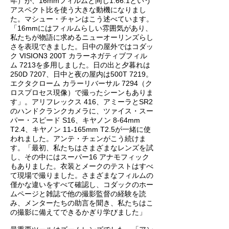
年）が、16mmフィルムと同じ1.66:1という
アスペクト比を使う大きな動機になりまし
た。マシュー・チャンはこう述べています。
「16mmにはフィルムらしい雰囲気があり、
私たちが物語に求めるニューオーリンズらし
さを表現できました。日中の屋外ではコダッ
ク VISION3 200T カラーネガティブフィル
ム 7213を多用しました。日の出と夕暮れは
250D 7207、日中と夜の屋内は500T 7219。
エクタクローム カラーリバーサル 7294（ク
ロスプロセス現像）で撮ったシーンもありま
す」。アリフレックス 416、アミーラとSR2
のハンドクランクカメラに、ツァイス・スー
パー・スピード S16、キヤノン 8-64mm
T2.4、キヤノン 11-165mm T2.5が一緒に使
われました。アンテ・チェンがこう続けま
す。「最初、私たちはさまざまなレンズを試
し、その中にはスーパー16 アナモフィック
もありました。衣装とメークのテストはすべ
て現場で撮りました。さまざまなフィルムの
僅かな違いをすべて確認し、コダックのホー
ムページと雑誌で他の撮影監督の経験を読
み、メンターたちの助言を聞き、私たちはこ
の撮影に備えてできるかぎり学びました」