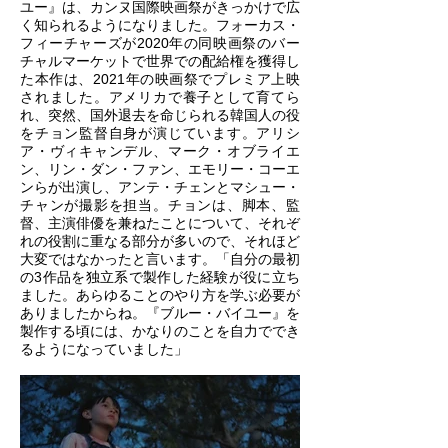
ユー』は、カンヌ国際映画祭がきっかけで広
く知られるようになりました。フォーカス・
フィーチャーズが2020年の同映画祭のバー
チャルマーケットで世界での配給権を獲得し
た本作は、2021年の映画祭でプレミア上映
されました。アメリカで養子として育てら
れ、突然、国外退去を命じられる韓国人の役
をチョン監督自身が演じています。アリシ
ア・ヴィキャンデル、マーク・オブライエ
ン、リン・ダン・ファン、エモリー・コーエ
ンらが出演し、アンテ・チェンとマシュー・
チャンが撮影を担当。チョンは、脚本、監
督、主演俳優を兼ねたことについて、それぞ
れの役割に重なる部分が多いので、それほど
大変ではなかったと言います。「自分の最初
の3作品を独立系で製作した経験が役に立ち
ました。あらゆることのやり方を学ぶ必要が
ありましたからね。『ブルー・バイユー』を
製作する頃には、かなりのことを自力ででき
るようになっていました」