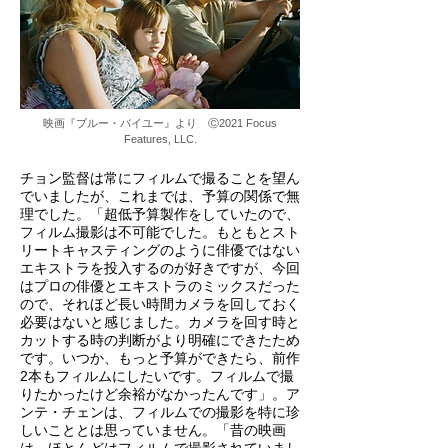
映画『ブルー・バイユー』より Ⓒ2021 Focus
Features, LLC.
チョン監督は常にフィルムで撮ることを望ん
でいましたが、これまでは、予算の関係で無
理でした。「超低予算製作をしていたので、
フィルム撮影は不可能でした。もともとスト
リートキャスティングのように俳優ではない
エキストラを投入するのが好きですが、今回
はプロの俳優とエキストラのミックスだった
ので、それほど長い時間カメラを回しておく
必要はないと感じました。カメラを回す時と
カットする時の判断がより明確にできたため
です。いつか、もっと予算ができたら、前作
2本もフィルムにしたいです。フィルムで撮
りたかったけど余裕がなかったんです」。ア
ンテ・チェンは、フィルムでの撮影を特に珍
しいこととは思っていません。「昔の映画