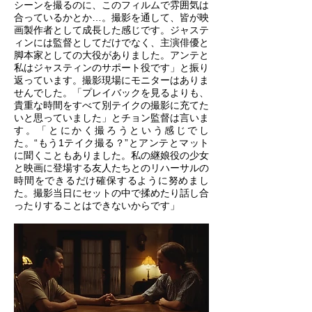
シーンを撮るのに、このフィルムで雰囲気は
合っているかとか…。撮影を通して、皆が映
画製作者として成長した感じです。ジャステ
ィンには監督としてだけでなく、主演俳優と
脚本家としての大役がありました。アンテと
私はジャスティンのサポート役です」と振り
返っています。撮影現場にモニターはありま
せんでした。「プレイバックを見るよりも、
貴重な時間をすべて別テイクの撮影に充てた
いと思っていました」とチョン監督は言いま
す。「とにかく撮ろうという感じでし
た。“もう1テイク撮る？”とアンテとマット
に聞くこともありました。私の継娘役の少女
と映画に登場する友人たちとのリハーサルの
時間をできるだけ確保するように努めまし
た。撮影当日にセットの中で揉めたり話し合
ったりすることはできないからです」