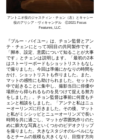
アントニオ役のジャスティン・チョン（左）とキャシー
役のアリシア・ヴィキャンデル Ⓒ2021 Focus
Features, LLC.
『ブルー・バイユー』は、チョン監督とアン
テ・チェンにとって3回目の共同製作です。
「脚本、設定、意図について知ることが大事
です」とチェンは説明します。「最初の2本
はストーリーボードもショットリストもなし
で撮りました。今回は準備にかなりの時間を
かけ、ショットリストも作りました。また、
マットの感性にも助けられました。セットの
中で起きることに集中し、撮影当日に俳優や
場所から得られるものを見つけて捉える努力
をしました」。チョン監督は事前に何度もチ
ェンと相談をしました。「アンテと私はニュ
ーオーリンズに行きました。その後、マット
と私がミシシッピとニューオーリンズで長い
時間を共に過ごし、マットが雰囲気作りのた
めに膨大な写真といくつかのビデオクリップ
を撮りました。大きなスタジオのレベルにな
るとチームの規模も大きくなり、目指す方向