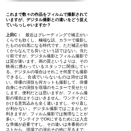
これまで数々の作品をフィルムで撮影されて
いますが、デジタル撮影との違いをどう捉え
ていらっしゃいますか？
上田C：
最近はグレーディングで補正がい
くらでも効くし、極端な話、カラーで撮影し
たものが白黒になる時代です。ただ補正が効
くからなんでも良いという話ではない。当た
り前ですが、デジタル撮影とフィルム撮影で
は質が違います。画の質というよりは、その
映画に携わっているスタッフに関係してい
る。デジタルの場合はそれこそ何度でも撮影
できるし、合成でいらないものは消せば良
い。俳優の演技も何カットも撮影して、俳優
自身にその演技を現場のモニターで見せたり
します。便利だとは思いますが、フィルム撮
影の場合はそうはいきません。ワンテイクに
かける意気込みも全く違いますし、やり直し
が利かない 。デジタル撮影ではごまかしが
利きますが、フィルム撮影では無理なことが
多い。ワンテイクでOKにするためには入念
な準備が必要ですし、その違いは本番前のテ
ストから、現場での演出その他に至るまで、