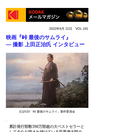
2022年6月 21日 VOL.191
映画『峠 最後のサムライ』
― 撮影 上田正治氏 インタビュー
(C)2020「峠 最後のサムライ」製作委員会
累計発行部数398万部超の大ベストセラーと
して今なお読まれ続けている司馬遼太郎の