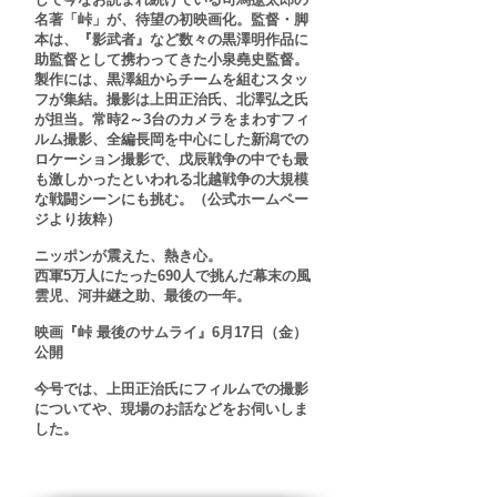
名著「峠」が、待望の初映画化。監督・脚
本は、『影武者』など数々の黒澤明作品に
助監督として携わってきた小泉堯史監督。
製作には、黒澤組からチームを組むスタッ
フが集結。撮影は上田正治氏、北澤弘之氏
が担当。常時2～3台のカメラをまわすフィ
ルム撮影、全編長岡を中心にした新潟での
ロケーション撮影で、戊辰戦争の中でも最
も激しかったといわれる北越戦争の大規模
な戦闘シーンにも挑む。（公式ホームペー
ジより抜粋）
ニッポンが震えた、熱き心。
西軍5万人にたった690人で挑んだ幕末の風
雲児、河井継之助、最後の一年。
映画『峠 最後のサムライ』6月17日（金）
公開
今号では、上田正治氏にフィルムでの撮影
についてや、現場のお話などをお伺いしま
した。