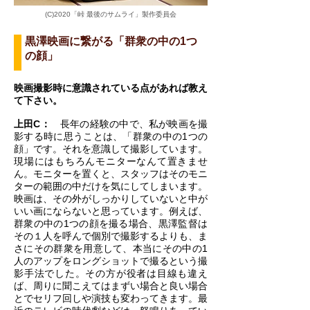
(C)2020「峠 最後のサムライ」製作委員会
黒澤映画に繋がる「群衆の中の1つ
の顔」
映画撮影時に意識されている点があれば教え
て下さい。
上田C：
長年の経験の中で、私が映画を撮
影する時に思うことは、「群衆の中の1つの
顔」です。それを意識して撮影しています。
現場にはもちろんモニターなんて置きませ
ん。モニターを置くと、スタッフはそのモニ
ターの範囲の中だけを気にしてしまいます。
映画は、その外がしっかりしていないと中が
いい画にならないと思っています。例えば、
群衆の中の1つの顔を撮る場合、黒澤監督は
その１人を呼んで個別で撮影するよりも、ま
さにその群衆を用意して、本当にその中の1
人のアップをロングショットで撮るという撮
影手法でした。その方が役者は目線も違え
ば、周りに聞こえてはまずい場合と良い場合
とでセリフ回しや演技も変わってきます。最