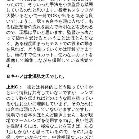
ったので、そういった手法を小泉監督も踏襲
しているのだと思います。役者もスタッフが
大勢いるなかで一発でOKが出ると気分も良
いでしょうし、我々も台本を頭に入れて、あ
る程度芝居の流れを読んで照明などを決める
ので、現場は早いと思います。監督から表だ
って指示を受けるということはほとんどな
く、ある程度固まったテストでの役者の動き
を見れば、どう撮っていくかは理解できます
し、頭の中で使うカット、使わないカットを
想像して編集しながら撮影している感覚で
す。
Ｂキャメは北澤弘之氏でした。
上田C：
彼とは具体的にどう撮っていくか
という情報は共有していないですが、レンズ
のミリ数を伝えればどのような画を狙ってい
るかはお互いに理解しています。そのために
は台本は頭に入っていないとまずいですし、
現場では台本をほとんど開きません。私が現
場でズームレンズを使用するのは、良い芝居
を撮影するには、極端なことを言えば、ある
1点しかないと思っているので、その1点を
探しやすいからです。中途半端なレンズだ