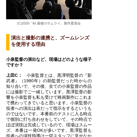
(C)2020「峠 最後のサムライ」製作委員会
演出と撮影の連携と、ズームレンズ
を使用する理由
小泉監督の演出など、現場はどのような様子
ですか？
上田C：
小泉監督とは、黒澤明監督の『影
武者』（1980年）の助監督だった時からの
知り合いで、その後、全ての小泉監督の作品
には撮影でご一緒しています。黒澤監督の影
響を小泉監督も私も受けて映画製作にこれま
で携わってきていると思います。小泉監督の
役者への演出は表だって指示をするというも
のではないです。本番前のテストに入る時点
で個別に打ち合わせをしていて、その時点で
ほぼ演技は完成しているので、現場はスムー
ズ、本番は一発OKが多いです。黒澤監督も
役者への演技指導は一切スタッフに見せなか