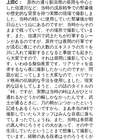
上田C：
原作の通り新潟県の長岡を中心と
した信濃川など、当時の戊辰戦争での塹壕後
や歴史的な背景を持つ実際の現場で撮影しま
した。当時の戦いに使用していた塹壕後が朝
日山という山にあるのですが、当時からその
ままで残っていて、その場所で撮影していま
す。また、信濃川で武士たちが行軍するシー
ンがあるのですが、原作では夜間の行軍です
が流石に夜にその人数のエキストラの方々を
川に入れて撮影するとなると事故でも起きた
ら大変ですので、それは昼間に撮影していま
す。いわゆる擬似夜景です。リアリティを追
求するなら夜に撮影したかったのですが、問
題が起こってしまうと大変なので、ハリウッ
ド映画の伝統的な手法を使用しました。現実
的な話をしてしまうと、この話のタイトルの
「峠」ですが、実際は当時の峠は人がひとり
通れるかどうかの幅しかなかったんです。武
士が通るときに、刀の鞘がぶつかったという
記述もあるくらいですから、まあ本当の峠で
撮影していたらスタッフはみんな谷底に落ち
てしまったでしょうね。また、当時は各部屋
の真ん中にろうそくの火があって、その中で
生活していたということまで想像して撮影し
ています。経験のある役者はそのろうそくが