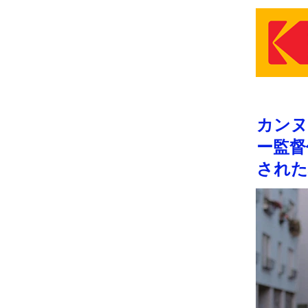
カンヌ
ー監督
された