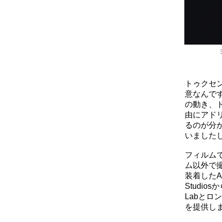
トゥクセ
意なんで
の動き、
由にアド
るのが分
いました
フィルム
ム以外で撮
装着したAR
Studio
Labとロ
を提供し