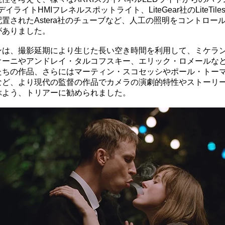
デイライトHMIフレネルスポットライト、LiteGear社のLiteTil
置されたAstera社のチューブなど、人工の照明をコントロー
がありました。
ンは、撮影延期により生じた長い空き時間を利用して、ミケラ
オーニやアンドレイ・タルコフスキー、エリック・ロメールな
たちの作品、さらにはマーティン・スコセッシやポール・トー
など、より現代の監督の作品でカメラの演劇的特性やストーリ
ぶよう、トリアーに勧められました。