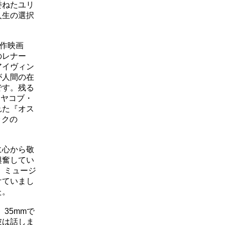
委ねたユリ
人生の選択
合作映画
のレナー
アイヴィン
が人間の在
です。残る
：ヤコブ・
れた『オス
ックの
に心から敬
興奮してい
、ミュージ
けていまし
た。
35mmで
彼は話しま