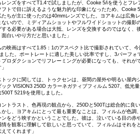
レンズをすべてT1.4で試しましたが、Cooke 5/iを使うとフ
フトで目に訴えるような魅力的な印象になったため、Cooke 5
私たちが主に使ったのは40mmレンズでした。ヨアキムは広角
まないので、ミディアムショットやフルワイドショットの撮影
グする必要がある場合は大抵、レンズを交換するのではなく、
。面白いやり方だと思いました」
の映画はすべて1.85：1のアスペクト比で撮影されていて、今回
しました。ポートレートに適した美しい比率ですし、3パーフォ
トプロダクションでリフレーミングが必要になっても、それが
す」
ストックに関しては、トゥクセンは、昼間の屋外や明るい屋内
ック VISION3 250D カラーネガティブフィルム 5207、低光
500T 5219を使用しました。
ントラスト、色再現の観点から、250Dと500Tは総合的に良
しかし、ヨアキムにとって最も重要なことは、フィルムが色調
ーンをどう映すかということでした。彼は、泣いている目の赤
感情を観客に理解して欲しいと思っていて、フィルムはそれを
伝えてくれます」