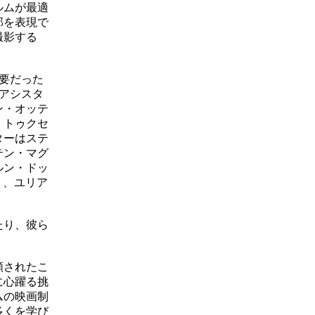
ルムが最適
部を表現で
撮影する
要だった
アシスタ
ン・オッテ
、トゥクセ
ターはステ
テン・マグ
ルン・ドッ
ト、ユリア
たり、彼ら
頼されたこ
に心躍る挑
ムの映画制
多くを学び