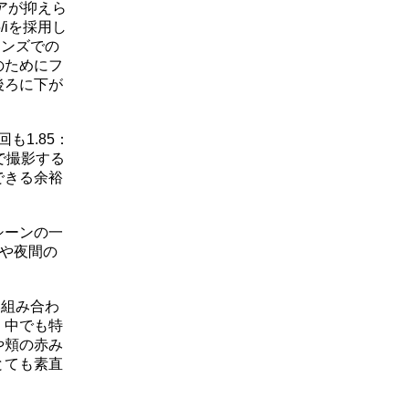
レアが抑えら
/iを採用し
レンズでの
のためにフ
後ろに下が
も1.85：
で撮影する
できる余裕
シーンの一
量や夜間の
い組み合わ
、中でも特
や頬の赤み
とても素直