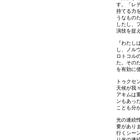
す。「レ
持てる力
うなもの
したし、
演技を捉
『わたしは
し、ノル
ロトコルの
た。その
を有効に
トゥクセ
天候が我
アキムは
ンもあっ
ことも分
光の連続
要があり
行くシー
り光の連続