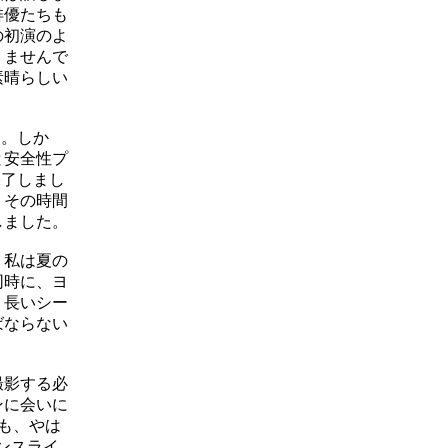
俳優たちも
の初演のよ
りませんで
素晴らしい
た。しか
と安全性プ
終了しまし
、その時間
しました。
、私は夏の
同時に、ヨ
り長いシー
ばならない
撮影する必
ンに会いに
も、やは
ンスライ