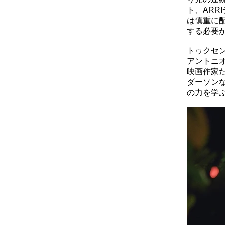
ト、ARRI
は慎重に配
する必要
トゥクセ
アントニ
映画作家
ダーソン
の力を学