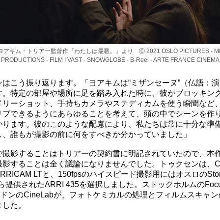
ヨアキム・トリアー監督作『わたしは最悪。』より Ⓒ 2021 OSLO PICTURES - M
PRODUCTIONS - FILM I VAST - SNOWGLOBE - B-Reel - ARTE FRANCE CINEMA
ンはこう振り返ります。「ヨアキムは“ミザンセーヌ”（仏語：
す。特定の部屋や場所に足を踏み入れた時に、彼がブロッキン
ドリーショット、手持ちカメラやステディカムを使う瞬間など
リブできるようにあらゆることを考えて、頭の中でシーンを作
かります。彼のこのような配慮により、私たちは常に十分な準
し、誰もが撮影の前に何をすべきか分かっていました」
で撮影することはトリアーの契約書に明記されていたので、本
影することは全く議論になりませんでした。トゥクセンは、Cook
RICAM LTと、150fpsのハイスピード撮影用にはオスロのStory
sから提供されたARRI 435を選択しました。ストックホルムのFocus
ンドンのCineLabが、フォトケミカルの処理とフィルムスキャ
ました。