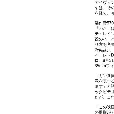
アイヴィ
ヤは、そ
を経て、
製作費5
『わたし
テ・レイ
役のハー
り方を考
2作品は、
イーレ（
ロ、8月3
35mmフ
「カンヌ
意を表す
ます」と
ックビデ
たが、こ
「この映画
の撮影が