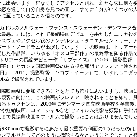
ンに出会います。程なくしてアクセルと別れ、新たな恋に身を
の恋を通して自分自身を見つめ直し、すでに自分がいくつかの
今に至っていることを悟るのです。
70万ドルのノルウェー・フランス・スウェーデン・デンマーク
は最悪。』には、本作で長編映画デビューを果たしたユリヤ役
ンスヴェやアクセル役のアンデルシュ・ダニエルセン・リー、
バート・ノードラムが出演しています。この映画は、トリアー
察した作品群、いわゆる「オスロ三部作」の最終章を飾る作品
トリアーの長編デビュー作『リプライズ』（2006、撮影監督
DFF））とカンヌ国際映画祭のある視点部門でプレミア上映さ
1日』（2011、撮影監督：ヤコブ・イーレ）で、いずれもコダ
ィルムで撮影されています。
国際映画祭に参加できることをとても誇りに思いますし、映画
る観客に向けて、この映画がプレミア上映されることを知り、
語るトゥクセンは、2003年にデンマーク国立映画学校を卒業後
オや短編映画、コマーシャルなどでフィルム撮影を頻繁に手掛
れまで長編劇映画をフィルムで撮影したことはありませんでし
を35mmで撮影するにあたり最も重要な側面の1つだったのは、
カンフル剤としてどのように機能するかということでした」と