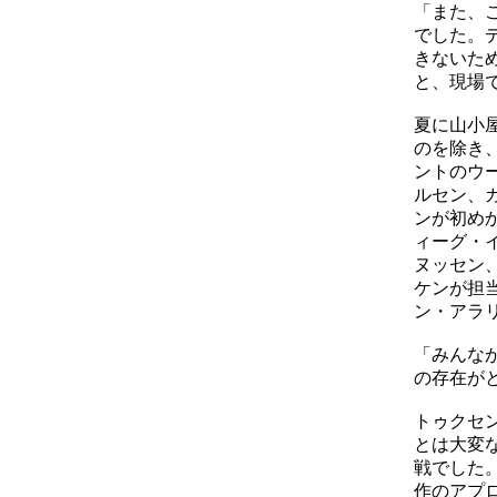
「また、
でした。
きないた
と、現場
夏に山小
のを除き
ントのウ
ルセン、
ンが初め
ィーグ・
ヌッセン
ケンが担当
ン・アラ
「みんな
の存在が
トゥクセ
とは大変
戦でした
作のアプ