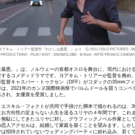
ヨアキム・トリアー監督作『わたしは最悪。』より Ⓒ 2021 OSLO PICTURES - M
PRODUCTIONS - FILM I VAST - SNOWGLOBE - B-Reel - ARTE FRANCE CINEMA
は最悪。』は、ノルウェーの首都オスロを舞台に、現代におけ
求するコメディドラマです。ヨアキム・トリアーが監督を務め
監督キャスパー・トゥクセン（DFF）がコダックの35mmフ
作は、2021年のカンヌ国際映画祭でパルムドールを競うコンペ
出され、女優賞を受賞しました。
とエスキル・フォクトが共同で手掛けた脚本で描かれるのは、3
なお方向性の定まらない人生を送るユリヤの４年間です。これ
を無駄にしてきたユリヤに対し、グラフィックノベル作家とし
の恋人アクセルは、結婚して家庭を築くことを望みます。しか
ヤは招待されていないウェディングパーティに紛れ込み、若く