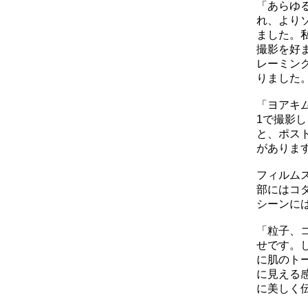
「あらゆる
れ、よりソ
ました。
撮影を好
レーミン
りました
「ヨアキム
1で撮影
と、ポス
がありま
フィルム
部にはコダ
シーンには
「粒子、コ
せです。
に肌のト
に見える
に美しく