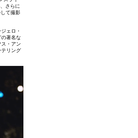
es、さらに
ルして撮影
ンジェロ・
どの著名な
マス・アン
ーテリング