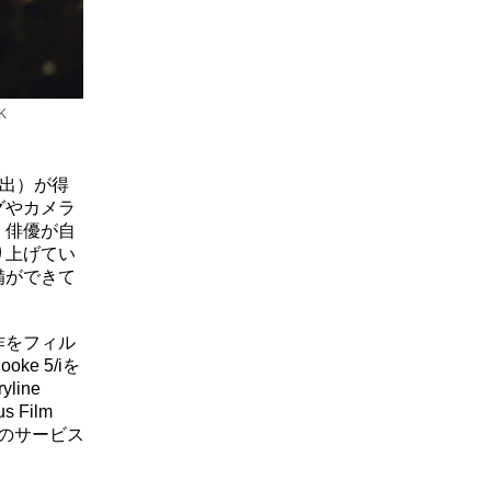
K
演出）が得
グやカメラ
、俳優が自
り上げてい
備ができて
作をフィル
e 5/iを
line
 Film
ンのサービス