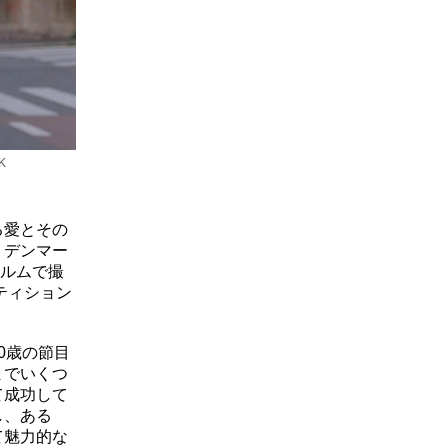
K
る愛とその
、デンマー
ィルムで撮
ティション
0歳の節目
までいくつ
て成功して
し、ある
て魅力的な