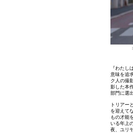
『わたし
意味を追
ク人の撮影
影した本
部門に選
トリアー
を迎えて
もの才能
いる年上
夜、ユリ