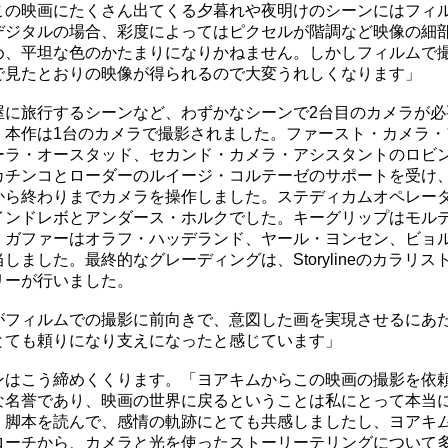
この映画にたくさん出てくる夕暮れや夜明けのシーンにはフィ
デジタルの場合、彩度によってはピクセルが階調など映像の細
め、平坦な色のかたまりになりかねません。しかしフィルムで
で見たとおりの映像が得られるので大変うれしくなります」
屋に旅行するシーンなど、わずかなシーンで2台目のカメラが必
、本作は1台のカメラで撮影されました。ファースト・カメラ・
ーラ・オースタッド、セカンド・カメラ・アシスタントのロビ
カチンコとローダーのルイージ・コルテーゼのサポートを受け
から終わりまでカメラを操作しました。ステディカムオペレー
インドレボとアンダース・ホルクでした。キーグリップはモル
、ガファーはオラフ・ハッデランド、ヤール・ヨンセン、ビョ
しました。最終的なグレーディングは、Storylineのカラリス
リーが行いました。
がフィルムでの撮影に前向きで、意図した画を実現させるにあ
とても頼りになり支えになったと感じています」
ンはこう締めくくります。「ヨアキムからこの映画の撮影を依
な名誉であり、映画の世界に戻るということは私にとって本当
。脚本を読んで、感情の軌跡にとても共感しましたし、ヨアキ
ローチから、カメラと光を使ったストーリーテリングについて