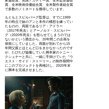
家協会賞、英国アカデミー賞、全米監督協会
賞、全米映画俳優組合賞、全米製作者組合賞
で多数のノミネートを獲得しています。
もともとスピルバーグ監督は、すでに1999
年の時点で妹のアンと本作の構想を練ってい
たものの、両親であるリア・アドラー
（2017年死去）とアーノルド・スピルバー
グ（2020年死去）を怒らせてしまうのでは
ないかという懸念から、20年間この企画を
保留にしていました。両親が別れてから15
年間父親とほとんど口をきかなかったのです
が、たびたび協働していた脚本家のトニー・
クシュナーと共に、一緒に手掛けていた『ウ
エスト・サイド・ストーリー』の制作期間中
にこのプロジェクトを再検討し、2020年末
に脚本を完成させました。