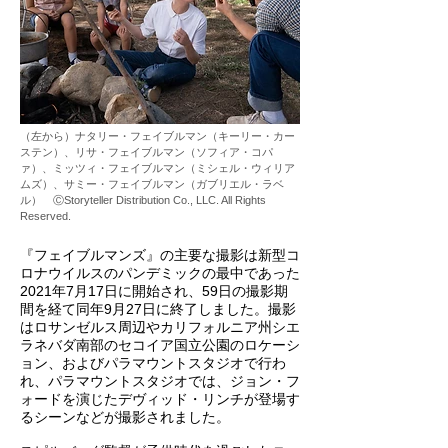
（左から）ナタリー・フェイブルマン（キーリー・カー
ステン）、リサ・フェイブルマン（ソフィア・コパ
ァ）、ミッツィ・フェイブルマン（ミシェル・ウィリア
ムズ）、サミー・フェイブルマン（ガブリエル・ラベ
ル） ⒸStoryteller Distribution Co., LLC. All Rights
Reserved.
『フェイブルマンズ』の主要な撮影は新型コ
ロナウイルスのパンデミックの最中であった
2021年7月17日に開始され、59日の撮影期
間を経て同年9月27日に終了しました。撮影
はロサンゼルス周辺やカリフォルニア州シエ
ラネバダ南部のセコイア国立公園のロケーシ
ョン、およびパラマウントスタジオで行わ
れ、パラマウントスタジオでは、ジョン・フ
ォードを演じたデヴィッド・リンチが登場す
るシーンなどが撮影されました。