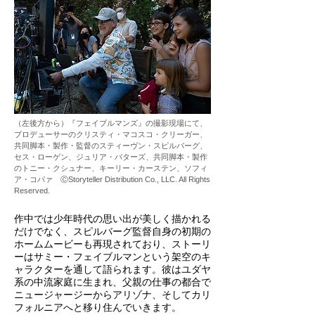
（左後方から）『フェイブルマンズ』の撮影現場にて、
プロデューサーのクリスティ・マコスコ・クリーガー、
共同脚本・製作・監督のスティーヴン・スピルバーグ、
セス・ローゲン、ジュリア・バターズ、共同脚本・製作
のトニー・クシュナー、キーリー・カーステン、ソフィ
ア・コパァ ⒸStoryteller Distribution Co., LLC. All Rights
Reserved.
作中では少年時代の思い出が美しく描かれる
だけでなく、スピルバーグ監督自身の初期の
ホームムービーも再現されており、ストーリ
ーはサミー・フェイブルマンという架空のキ
ャラクターを通して語られます。彼はユダヤ
系の中流家庭に生まれ、父親の仕事の都合で
ニュージャージーからアリゾナ、そしてカリ
フォルニアへと移り住んでいきます。