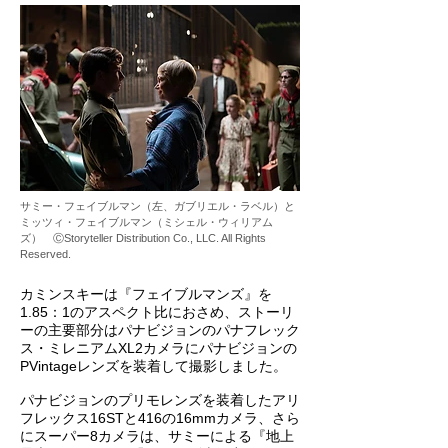
サミー・フェイブルマン（左、ガブリエル・ラベル）と
ミッツィ・フェイブルマン（ミシェル・ウィリアム
ズ） ⒸStoryteller Distribution Co., LLC. All Rights
Reserved.
カミンスキーは『フェイブルマンズ』を
1.85：1のアスペクト比におさめ、ストーリ
ーの主要部分はパナビジョンのパナフレック
ス・ミレニアムXL2カメラにパナビジョンの
PVintageレンズを装着して撮影しました。
パナビジョンのプリモレンズを装着したアリ
フレックス16STと416の16mmカメラ、さら
にスーパー8カメラは、サミーによる『地上