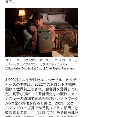
ます。
ロジー・フェイブルマン（左、ジュリア・バターズ）と
サミー・フェイブルマン（ガブリエル・ラベル）
ⒸStoryteller Distribution Co., LLC. All Rights Reserved.
4,000万ドルをかけたユニバーサル・ピクチ
ャーズの本作は、2022年のトロント国際映
画祭で世界初上映され、観客賞を受賞しまし
た。真摯な演出、主要俳優たちの演技、カミ
ンスキーの繊細で哀感を帯びたカメラワーク
が5つ星の評価を得ると共に、2023年のゴー
ルデングローブ賞で作品賞（ドラマ部門）と
監督賞を受賞し、（現時点で）放送映画批評