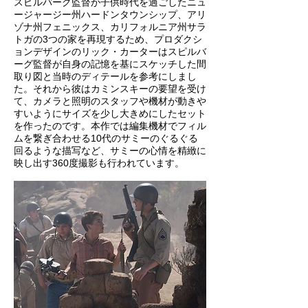
スピルバーグ監督が子供時代を過ごしたニュ
ージャージー州ハードンタウンシップ、アリ
ゾナ州フェニックス、カリフォルニア州サラ
トガの3つの家を再現するため、プロダクシ
ョンデザインのリック・カーターはスピルバ
ーグ監督が自身の記憶を基にスケッチした間
取り図と当時のディテールを参考にしまし
た。それから彼はカミンスキーの要望を受け
て、カメラと照明のスタッフや機材が動きや
すいようにサイズを少し大きめにしたセット
を作ったのです。本作では編集機材でフィル
ムを繋ぎ合わせる10代のサミーのぐるぐる
回るような描写など、サミーの心情を精緻に
映し出す360度撮影も行われています。