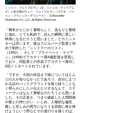
ミッツィ・フェイブルマン（左、ミシェル・ウィリアム
ズ）と幼少期のサミー・フェイブルマン（マテオ・ゾリ
ャン・フランシス＝デフォード） ⒸStoryteller
Distribution Co., LLC. All Rights Reserved.
「脚本がとにかく素晴らしく、温もりと愛情
に溢れ、とても私的で、読んだ瞬間に美しい
映画になるだろうと思いました」とカミンス
キーは言います。彼はスピルバーグ監督と初
めて制作した『シンドラーのリスト』
（1993）、そして『プライベート・ライア
ン』(1998)でアカデミー賞®撮影賞を受賞し
ており、同監督との作品でアカデミー賞®に
6回ノミネートされています。
「ですが、今回の作品まで彼についてほとん
どの人が知らなかったであろう、自分にまつ
わる話やバックグラウンドを取り繕うことな
く明らかにしたり伝えたりするなんて、ステ
ィーヴンはなんて勇敢なのだろうとも思いま
した。その正直さ、つまり破綻した人間関係
や親との仲たがい、いじめ、人種的な偏見、
癒しと悲しみの両方になりうる芸術に身を捧
げようという野心とその道のりを描くのは、