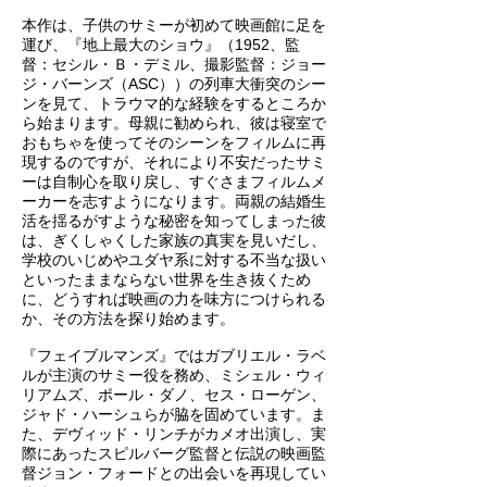
本作は、子供のサミーが初めて映画館に足を
運び、『地上最大のショウ』（1952、監
督：セシル・Ｂ・デミル、撮影監督：ジョー
ジ・バーンズ（ASC））の列車大衝突のシー
ンを見て、トラウマ的な経験をするところか
ら始まります。母親に勧められ、彼は寝室で
おもちゃを使ってそのシーンをフィルムに再
現するのですが、それにより不安だったサミ
ーは自制心を取り戻し、すぐさまフィルムメ
ーカーを志すようになります。両親の結婚生
活を揺るがすような秘密を知ってしまった彼
は、ぎくしゃくした家族の真実を見いだし、
学校のいじめやユダヤ系に対する不当な扱い
といったままならない世界を生き抜くため
に、どうすれば映画の力を味方につけられる
か、その方法を探り始めます。
『フェイブルマンズ』ではガブリエル・ラベ
ルが主演のサミー役を務め、ミシェル・ウィ
リアムズ、ポール・ダノ、セス・ローゲン、
ジャド・ハーシュらが脇を固めています。ま
た、デヴィッド・リンチがカメオ出演し、実
際にあったスピルバーグ監督と伝説の映画監
督ジョン・フォードとの出会いを再現してい