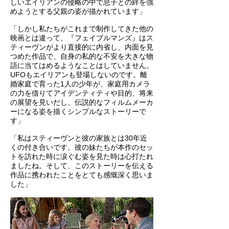
しいエイリアンの侵略の中で息子との絆を強
めようとする父親の姿が描かれています」
「しかし私たちがこれまで制作してきた他の
映画とは違って、『フェイブルマンズ』はス
ティーヴンがより直接的に内省し、内面を見
つめた作品で、自身の私的な不安を大きな物
語に当てはめるようなことはしていません。
UFOもエイリアンも登場しないのです。離
婚家庭で育った1人の少年が、家庭用カメラ
の力を借りてアイデンティティや目的、将来
の展望を見いだし、伝説的なフィルムメーカ
ーになる姿を描くシンプルなストーリーで
す」
「私はスティーヴンと彼の家族とは30年近
くの付き合いです。彼の妹たちが本作のセッ
トを訪れた時に涙ぐむ姿を見た時は心打たれ
ましたね。そして、このストーリーを伝える
作品に携われたことをとても感慨深く思いま
した」