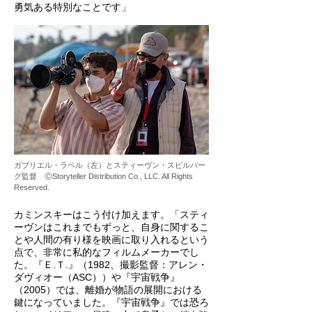
勇気ある特別なことです」
ガブリエル・ラベル（左）とスティーヴン・スピルバー
グ監督 ⒸStoryteller Distribution Co., LLC. All Rights
Reserved.
カミンスキーはこう付け加えます。「スティ
ーヴンはこれまでもずっと、自身に関するこ
とや人間の有り様を映画に取り入れるという
点で、非常に私的なフィルムメーカーでし
た。『Ｅ.Ｔ.』（1982、撮影監督：アレン・
ダヴィオー（ASC））や『宇宙戦争』
（2005）では、離婚が物語の展開における
鍵になっていました。『宇宙戦争』では恐ろ