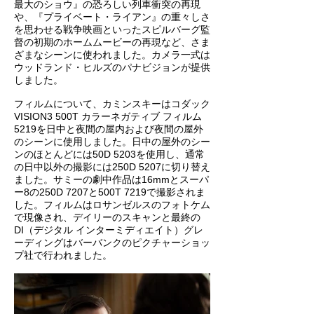
最大のショウ』の恐ろしい列車衝突の再現
や、『プライベート・ライアン』の重々しさ
を思わせる戦争映画といったスピルバーグ監
督の初期のホームムービーの再現など、さま
ざまなシーンに使われました。カメラ一式は
ウッドランド・ヒルズのパナビジョンが提供
しました。
フィルムについて、カミンスキーはコダック
VISION3 500T カラーネガティブ フィルム
5219を日中と夜間の屋内および夜間の屋外
のシーンに使用しました。日中の屋外のシー
ンのほとんどには50D 5203を使用し、通常
の日中以外の撮影には250D 5207に切り替え
ました。サミーの劇中作品は16mmとスーパ
ー8の250D 7207と500T 7219で撮影されま
した。フィルムはロサンゼルスのフォトケム
で現像され、デイリーのスキャンと最終の
DI（デジタル インターミディエイト）グレ
ーディングはバーバンクのピクチャーショッ
プ社で行われました。