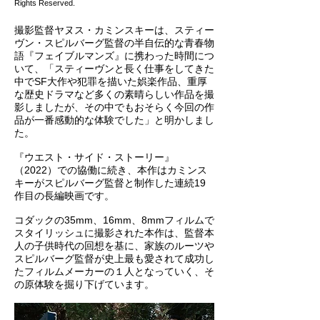
Rights Reserved.
撮影監督ヤヌス・カミンスキーは、スティー
ヴン・スピルバーグ監督の半自伝的な青春物
語『フェイブルマンズ』に携わった時間につ
いて、「スティーヴンと長く仕事をしてきた
中でSF大作や犯罪を描いた娯楽作品、重厚
な歴史ドラマなど多くの素晴らしい作品を撮
影しましたが、その中でもおそらく今回の作
品が一番感動的な体験でした」と明かしまし
た。
『ウエスト・サイド・ストーリー』
（2022）での協働に続き、本作はカミンス
キーがスピルバーグ監督と制作した連続19
作目の長編映画です。
コダックの35mm、16mm、8mmフィルムで
スタイリッシュに撮影された本作は、監督本
人の子供時代の回想を基に、家族のルーツや
スピルバーグ監督が史上最も愛されて成功し
たフィルムメーカーの１人となっていく、そ
の原体験を掘り下げています。