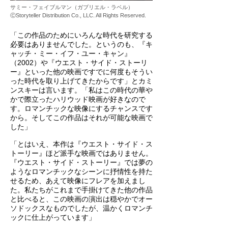
サミー・フェイブルマン（ガブリエル・ラベル）
ⒸStoryteller Distribution Co., LLC. All Rights Reserved.
「この作品のためにいろんな時代を研究する
必要はありませんでした。というのも、『キ
ャッチ・ミー・イフ・ユー・キャン』
（2002）や『ウエスト・サイド・ストーリ
ー』といった他の映画ですでに何度もそうい
った時代を取り上げてきたからです」とカミ
ンスキーは言います。「私はこの時代の華や
かで際立ったハリウッド映画が好きなので
す。ロマンチックな映像にするチャンスです
から。そしてこの作品はそれが可能な映画で
した」
「とはいえ、本作は『ウエスト・サイド・ス
トーリー』ほど派手な映画ではありません。
『ウエスト・サイド・ストーリー』では夢の
ようなロマンチックなシーンに抒情性を持た
せるため、あえて映像にフレアを加えまし
た。私たちがこれまで手掛けてきた他の作品
と比べると、この映画の演出は穏やかでオー
ソドックスなものでしたが、温かくロマンチ
ックに仕上がっています」