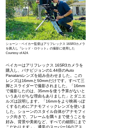
ショーン・ベイカー監督はアリフレックス 16SR3カメラ
を購入し『レッド・ロケット』の撮影に使用した
Courtesy of A24.
ベイカーはアリフレックス 16SR3カメラを
購入し、パナビジョンの1.44倍のAuto
Panatarsレンズを組み合わせました。この
レンズは16mmと50mmだけです。すべて三
脚とスライダーで撮影されました。「16mm
で撮影したのは、35mmを使う予算がないと
いうありがちな理由もありました」とダニエ
ルズは説明します。「16mmをより映画っぽ
くするためにアナモフィックレンズを使いま
した。ショーンのスタイル自体がアナモフィ
ック向きで、フレームを隅々まで使うことを
好み、背景や美術など、すべての細部にまで
こだわります」。通常のスーパー16のアス