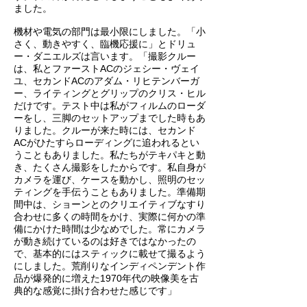
ました。
機材や電気の部門は最小限にしました。「小
さく、動きやすく、臨機応援に」とドリュ
ー・ダニエルズは言います。「撮影クルー
は、私とファーストACのジェシー・ヴェイ
ユ、セカンドACのアダム・リヒテンバーガ
ー、ライティングとグリップのクリス・ヒル
だけです。テスト中は私がフィルムのローダ
ーをし、三脚のセットアップまでした時もあ
りました。クルーが来た時には、セカンド
ACがひたすらローディングに追われるとい
うこともありました。私たちがテキパキと動
き、たくさん撮影をしたからです。私自身が
カメラを運び、ケースを動かし、照明のセッ
ティングを手伝うこともありました。準備期
間中は、ショーンとのクリエイティブなすり
合わせに多くの時間をかけ、実際に何かの準
備にかけた時間は少なめでした。常にカメラ
が動き続けているのは好きではなかったの
で、基本的にはスティックに載せて撮るよう
にしました。荒削りなインディペンデント作
品が爆発的に増えた1970年代の映像美を古
典的な感覚に掛け合わせた感じです」