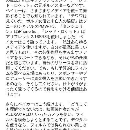
の魔法』のエキゾチックなダンサー、『レッ
ド・ロケット』の元ポルノスターなどです。
ベイカーは、さまざまなメディアを使って撮
影することでも知られています。『チワワは
見ていた ポルノ女優と未亡人の秘密』はソ
ニーのシネアルタPMW-F3、『タンジェリ
ン』はiPhone 5s、『レッド・ロケット』は
アリフレックス16SR3を使用しました。ベ
イカーはこう語っています。「私はあらゆる
メディアを使いますが、自分が最高に美しい
と思うものと、その芸術作品を生み出すメデ
ィアをサポートできるなら、それが私の任務
だと感じています。自分のリソースを常に活
用してください。でも、もし予算的にフィル
ムを選べる立場にあったり、スポンサーやプ
ロデューサーに資金投入をお願いできたりす
るのなら、そうしてください。仕上がりがま
ったく違ってくるので費用をかける価値はあ
ります」
さらにベイカーはこう続けます。「どうして
も理解できないのは、映画製作者たちが
ALEXAやREDといったカメラを使い、フィ
ルムを模倣しようとすることです。デジタル
を使うなら、フィルムでは得られない美しさ