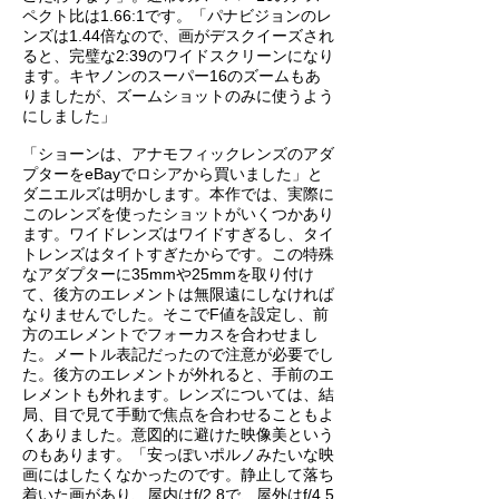
ペクト比は1.66:1です。「パナビジョンのレ
ンズは1.44倍なので、画がデスクイーズされ
ると、完璧な2:39のワイドスクリーンになり
ます。キヤノンのスーパー16のズームもあ
りましたが、ズームショットのみに使うよう
にしました」
「ショーンは、アナモフィックレンズのアダ
プターをeBayでロシアから買いました」と
ダニエルズは明かします。本作では、実際に
このレンズを使ったショットがいくつかあり
ます。ワイドレンズはワイドすぎるし、タイ
トレンズはタイトすぎたからです。この特殊
なアダプターに35mmや25mmを取り付け
て、後方のエレメントは無限遠にしなければ
なりませんでした。そこでF値を設定し、前
方のエレメントでフォーカスを合わせまし
た。メートル表記だったので注意が必要でし
た。後方のエレメントが外れると、手前のエ
レメントも外れます。レンズについては、結
局、目で見て手動で焦点を合わせることもよ
くありました。意図的に避けた映像美という
のもあります。「安っぽいポルノみたいな映
画にはしたくなかったのです。静止して落ち
着いた画があり、屋内はf/2.8で、屋外はf/4.5