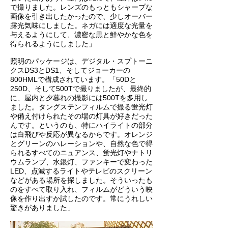
で撮りました。レンズのもっともシャープな
画像を引き出したかったので、少しオーバー
露光気味にしました。ネガには適度な光量を
与えるようにして、濃密な黒と鮮やかな色を
得られるようにしました」
照明のパッケージは、デジタル・スプトーニ
クスDS3とDS1、そしてジョーカーの
800HMLで構成されています。「50Dと
250D、そして500Tで撮りましたが、最終的
に、屋内と夕暮れの撮影には500Tを多用し
ました。タングステンフィルムで撮る蛍光灯
や備え付けられたその場の灯具が好きだった
んです。というのも、特にハイライトの部分
は白飛びや反応が異なるからです。オレンジ
とグリーンのハレーションや、自然な色で得
られるすべてのニュアンス、蛍光灯やナトリ
ウムランプ、水銀灯、ファンキーで変わった
LED、点滅するライトやテレビのスクリーン
などがある場所を探しました。そういったも
のをすべて取り入れ、フィルムがどういう映
像を作り出すか試したのです。常にうれしい
驚きがありました」