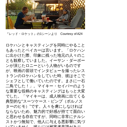
『レッド・ロケット』の1シーンより Courtesy of A24
ロケハンとキャスティングを同時にやること
もあったとベイカーは言います。「ロケハン
に出かけた際、印象に残った地元の人々のこ
とも観察していました。イーサン・ダーボー
ンが演じたロニーという人物がいるのです
が、映画の冒頭でインタビューを撮ったレス
トランのロケハンをしていた時、彼はそこで
シェフとして働いていたのです。まさに一石
二鳥でした！」。マイキー・セイバーのよう
な重要な役柄のキャスティングはもっと大変
でした。「マイキーは、成人映画に出てくる
典型的な“スーツケース・ピンプ（ポルノス
ターのヒモ）”です。人々を虜にしなければ
ならないため、魅力的で好感が持てて面白い
と思わせる存在ですが、同時に非常にナルシ
ストかつ無知で、他人に与える悪影響に気づ
いていません。彼らには被害者意識があり、