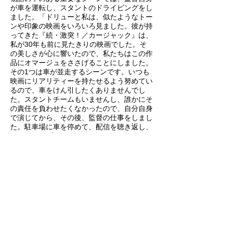
が車を運転し、スタントのドライビングをし
ました。「ドリューと私は、似たようなトー
ンや印象の映画をいろいろ見ました。彼が持
ってきた『続・激突！／カージャック』は、
私が30年も前に見たきりの映画でした。そ
の美しさが心に響いたので、私たちはこの作
品にオマージュをささげることにしました。
その1つは車が並走するシーンです。いつも
映画にリアリティーを持たせるよう努めてい
るので、車をけん引したくありませんでし
た。スタントチームもいませんし、誰かにそ
の責任を負わせたくなかったので、自分自身
で演じてから、その後、監督の仕事をしまし
た。駐車場に車を停めて、配信を聴き返し、
モニターでプレイバックを見て“オーケー、
撮れたぞ”という感じです」
『レッド・ロケット』の1シーンより Courtesy of A24