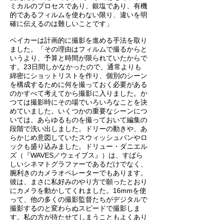
ミカルのプロセスであり、銀塩であり、有機
的であるフィルムを使わない限り、違いを明
確に伝えるのは難しいことです」
ベイカーは計画的に撮影を進める手法を取り
ました。「その理由はフィルムで撮るからと
いうより、予算と時間が限られていたからで
す。23日間しかなかったので、通常よりも
綿密にショットリストを作り、個別のシーン
を構成するために何を撮っておく必要がある
のかすべて考えてから撮影に入りました。か
つては撮影時にその場でいろいろなことを決
めていました。いくつかの重要なシーンにつ
いては、あらゆるものを撮っておいて編集の
段階で洗い出しました。ドリーの動きや、あ
らかじめ意図していたスウィッシュパンやロ
ックも盛り込みました。ドリュー・ダニエル
ズ（『WAVES／ウェイブス』）は、すばら
しいシネマトグラファーであるだけでなく、
腕利きのカメラオペレーターでもあります。
彼は、まさに私好みのやり方で願ったとおり
にカメラを動かしてくれました。16mmを使
って、他の多くの撮影監督たちがデジタルで
撮影するのと変わらぬスピードで撮影しま
す。私の方が待たせてしまうこともよくあり