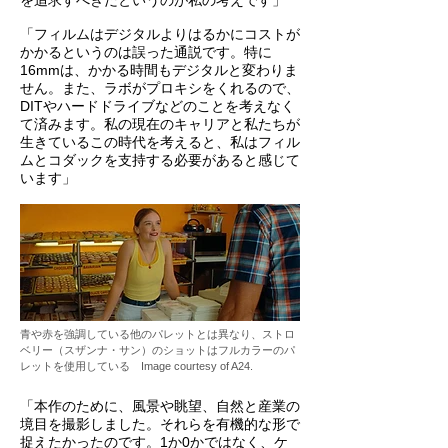
を追求すべきだというのが私の考えです」
「フィルムはデジタルよりはるかにコストが
かかるというのは誤った通説です。特に
16mmは、かかる時間もデジタルと変わりま
せん。また、ラボがプロキシをくれるので、
DITやハードドライブなどのことを考えなく
て済みます。私の現在のキャリアと私たちが
生きているこの時代を考えると、私はフィル
ムとコダックを支持する必要があると感じて
います」
青や赤を強調している他のパレットとは異なり、ストロ
ベリー（スザンナ・サン）のショットはフルカラーのパ
レットを使用している Image courtesy of A24.
「本作のために、風景や眺望、自然と産業の
境目を撮影しました。それらを有機的な形で
捉えたかったのです。1か0かではなく、ケ