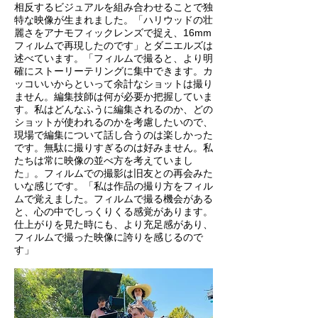
相反するビジュアルを組み合わせることで独
特な映像が生まれました。「ハリウッドの壮
麗さをアナモフィックレンズで捉え、16mm
フィルムで再現したのです」とダニエルズは
述べています。「フィルムで撮ると、より明
確にストーリーテリングに集中できます。カ
ッコいいからといって余計なショットは撮り
ません。編集技師は何が必要か把握していま
す。私はどんなふうに編集されるのか、どの
ショットが使われるのかを考慮したいので、
現場で編集について話し合うのは楽しかった
です。無駄に撮りすぎるのは好みません。私
たちは常に映像の並べ方を考えていまし
た」。フィルムでの撮影は旧友との再会みた
いな感じです。「私は作品の撮り方をフィル
ムで覚えました。フィルムで撮る機会がある
と、心の中でしっくりくる感覚があります。
仕上がりを見た時にも、より充足感があり、
フィルムで撮った映像に誇りを感じるので
す」