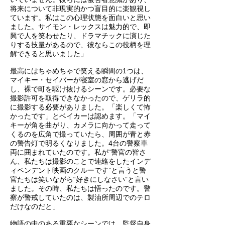
将来について非現実的かつ盲目的に楽観視し
ています。私はこの心理状態を面白いと思い
ました。サイモン・レックスは魅力的で、即
興で人を笑わせたり、ドラマチックに演じた
りする技量があるので、彼ならこの役柄を理
解できると思いました」
最高にはちゃめちゃで笑える瞬間の1つは、
マイキー・セイバーが寝室の窓から逃げだ
し、裸で町を駆け抜けるシーンです。必要な
撮影許可を取得できなかったので、ゲリラ的
に撮影する必要がありました。「楽しくて怖
かったです」とベイカーは認めます。「マイ
キーが角を曲がり、カメラに向かって走って
くるのを広角で撮っていたら、周囲が青と赤
の警告灯で明るくなりました。4台の警察車
両に囲まれていたのです。私が“警官の皆さ
ん、私たちは撮影のことで連絡をしたインデ
ィペンデント映画のクルーです”と言うと警
官たちは笑いながら“好きにしなさい”と言い
ました。その時、私たちは悟ったのです。警
察が警戒していたのは、製油所周辺でのテロ
だけなのだと」
物語の中のある重要なシーンでは、監督自身