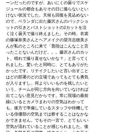
ーンだったのですが、あいにくの曇りでスケ
ジュールの都合もありその日に撮らないとい
けない状況でした。天候も回復を見込めない
ので、ベランダに出た藤沢さんのバックショ
ットの引きとバストショットの2カットを泣
く泣く曇天で撮り終えました。その時、衣裳
の篠塚奈美さんとヘアメイクの望月志穂美さ
んが私のところに来て「普段はこんなこと言
ったことないんだけど。。。藤沢さんのカッ
ト、晴れで撮り直せないかな？」と言ってく
れました。驚いたと同時に、とてもありがた
かったです。リテイクしたいと言い出すこと
はどの部署のどの立場であってもとても勇気
が入りますし、何よりいいものを残したいと
いう、チームが同じ方向を向いていなければ
出てこない意見だからです。常に現場の最前
線にいるとカメラまわりの空気はわかって
も、後方で準備しているスタッフや待機して
いる俳優部の空気までは察することはなかな
かできません。でもその一言で、とてもいい
空気が流れていることが感じられました。後