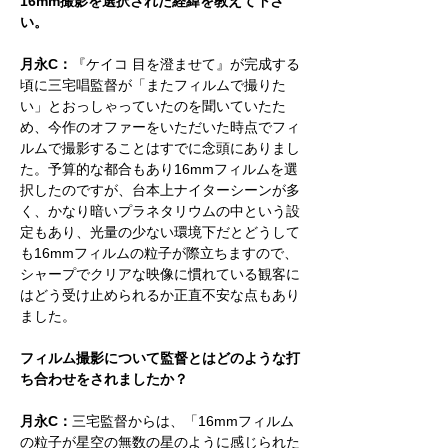
16mm撮影を選択された経緯を教えて下さ
い。
月永C：
『ケイコ 目を澄ませて』が完成する
頃に三宅唱監督が「またフィルムで撮りた
い」とおっしゃっていたのを聞いていたた
め、今作のオファーをいただいた時点でフィ
ルムで撮影することはすでに念頭にありまし
た。予算的な都合もあり16mmフィルムを選
択したのですが、台本上ナイターシーンが多
く、かなり暗いプラネタリウムの中という設
定もあり、光量の少ない環境下だとどうして
も16mmフィルムの粒子が際立ちますので、
シャープでクリアな映像に慣れている観客に
はどう受け止められるか正直不安な点もあり
ました。
フィルム撮影について監督とはどのような打
ち合わせをされましたか？
月永C：
三宅監督からは、「16mmフィルム
の粒子が星空の無数の星のように感じられた