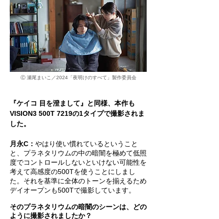
Ⓒ 瀬尾まいこ／2024「夜明けのすべて」製作委員会
『ケイコ 目を澄まして』と同様、本作も
VISION3 500T 7219の1タイプで撮影されま
した。
月永C：
やはり使い慣れているということ
と、プラネタリウムの中の暗闇を極めて低照
度でコントロールしないといけない可能性を
考えて高感度の500Tを使うことにしまし
た。それを基準に全体のトーンを揃えるため
デイオープンも500Tで撮影しています。
そのプラネタリウムの暗闇のシーンは、どの
ように撮影されましたか？