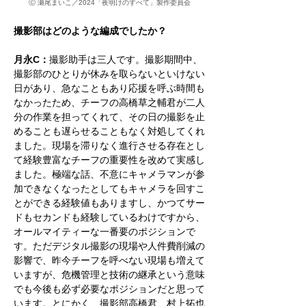
Ⓒ 瀬尾まいこ／2024「夜明けのすべて」製作委員会
撮影部はどのような編成でしたか？
月永C：
撮影助手は三人です。撮影期間中、
撮影部のひとりが休みを取らないといけない
日があり、急なこともあり応援を呼ぶ時間も
なかったため、チーフの高橋草之輔君が二人
分の作業を担ってくれて、その日の撮影を止
めることも遅らせることもなく対処してくれ
ました。現場を滞りなく進行させる存在とし
て経験豊富なチーフの重要性を改めて実感し
ました。極端な話、不意にキャメラマンが参
加できなくなったとしてもキャメラを回すこ
とができる経験値もありますし、かつてサー
ドもセカンドも経験しているわけですから、
オールマイティーな一番要のポジションで
す。ただデジタル撮影の現場や人件費削減の
影響で、昨今チーフを呼べない現場も増えて
いますが、危機管理と技術の継承という意味
でも今後も必ず必要なポジションだと思って
います。とにかく、撮影部高橋君、村上拓也