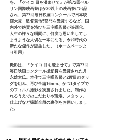
を、『ケイコ 目を澄ませて』が第72回ベル
リン国際映画祭ほか20以上の映画祭に出品
され、第77回毎日映画コンクールで日本映
画大賞・監督賞他5部門を受賞するなど、国
内外で絶賛を浴びた三宅唱監督が映画化。
人生の様々な瞬間に、何度も思い出してし
まうような大切な一本になる、令和時代の
新たな傑作が誕生した。（ホームページよ
り引用）
撮影は、『ケイコ 目を澄ませて』で第77回
毎日映画コンクール撮影賞を受賞された月
永雄太氏。本作で三宅唱監督と2度目のタッ
グを組み、再び全編16mm、かつ1タイプで
のフィルム撮影を実施されました。制作さ
れるうえでのこだわりや現場、スタッフ、
仕上げなど撮影全般の裏側をお伺いしまし
た。