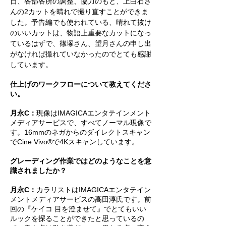
日、各部各所の調整、協力のもと、上白石さ
んの2カットを晴れで撮り直すことができま
した。予告編でも使われている、晴れて抜け
のいいカットは、物語上重要なカットになっ
ているはずで、篠塚さん、望月さんの申し出
がなければ撮れていなかったのでとても感謝
しています。
仕上げのワークフローについて教えてくださ
い。
月永C：
現像はIMAGICAエンタテインメント
メディアサービスで、すべてノーマル現像で
す。16mmのネガからのダイレクトスキャン
でCine Vivo®で4Kスキャンしています。
グレーディング作業ではどのようなことを意
識されましたか？
月永C：
カラリストはIMAGICAエンタテイン
メントメディアサービスの高田淳氏です。前
回の『ケイコ 目を澄ませて』でとてもいい
ルックを探ることができたと思っているの