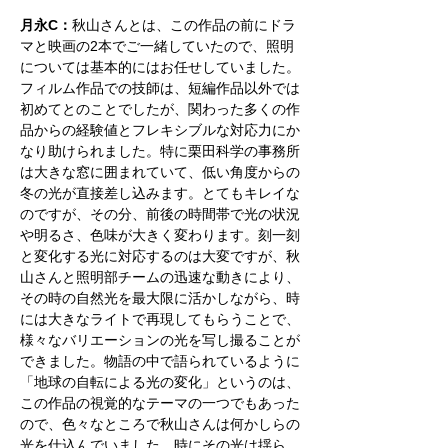
月永C：
秋山さんとは、この作品の前にドラ
マと映画の2本でご一緒していたので、照明
については基本的にはお任せしていました。
フィルム作品での技師は、短編作品以外では
初めてとのことでしたが、関わった多くの作
品からの経験値とフレキシブルな対応力にか
なり助けられました。特に栗田科学の事務所
は大きな窓に囲まれていて、低い角度からの
冬の光が直接差し込みます。とてもキレイな
のですが、その分、前後の時間帯で光の状況
や明るさ、色味が大きく変わります。刻一刻
と変化する光に対応するのは大変ですが、秋
山さんと照明部チームの迅速な動きにより、
その時の自然光を最大限に活かしながら、時
には大きなライトで再現してもらうことで、
様々なバリエーションの光を写し撮ることが
できました。物語の中で語られているように
「地球の自転による光の変化」というのは、
この作品の視覚的なテーマの一つでもあった
ので、色々なところで秋山さんは何かしらの
光を仕込んでいました。時にその光は揺ら