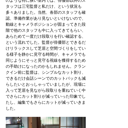
のような特に狭い室内では、俳優部以外のス
タッフは三宅監督と私だけ、という状況も
多々ありました。当然、各部のスタッフも確
認、準備作業があり見ないといけないので、
動線とキャメラポジションが固まってきた段
階で他のスタッフも中に入ってきてもらい、
あらためて一度だけ段取りを行い確認する、
という流れでした。監督が俳優部とできるだ
けリラックスして芝居と空間づくりをしてい
る様子を静かに見守る時間が、キャメラでも
同じようにそっと見守る視線を獲得するため
の手助けになったのかもしれません。クラン
クイン前に監督は、シンプルなカット割り、
できるだけ会話シーンでのカットバックも減
らしたいとおっしゃっていましたが、現場に
入って芝居を見ながら段取りを重ねていく中
でさらにカット割りが減っていった印象でし
たし、編集でもさらにカットが減っていきま
した。