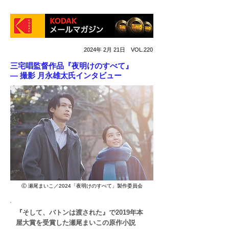
2024年 2月 21日 VOL.220
三宅唱監督作品『夜明けのすべて』
― 撮影 月永雄太氏インタビュー
Ⓒ 瀬尾まいこ／2024「夜明けのすべて」製作委員会
『そして、バトンは渡された』で2019年本
屋大賞を受賞した瀬尾まいこの原作小説