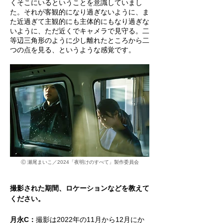
くそこにいるということを意識していまし
た。それが客観的になり過ぎないように、ま
た近過ぎて主観的にも主体的にもなり過ぎな
いように、ただ近くでキャメラで見守る。二
等辺三角形のように少し離れたところから二
つの点を見る、というような感覚です。
Ⓒ 瀬尾まいこ／2024「夜明けのすべて」製作委員会
撮影された期間、ロケーションなどを教えて
ください。
月永C：
撮影は2022年の11月から12月にか