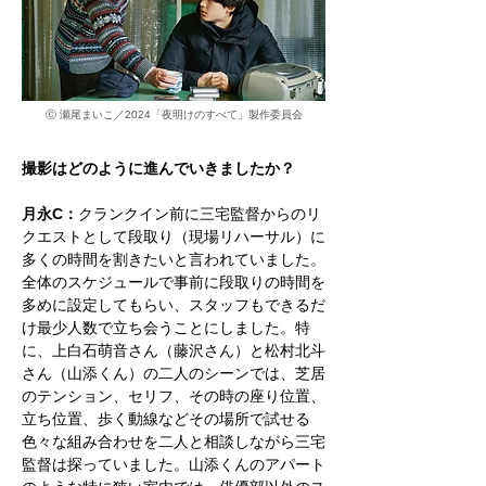
Ⓒ 瀬尾まいこ／2024「夜明けのすべて」製作委員会
撮影はどのように進んでいきましたか？
月永C：
クランクイン前に三宅監督からのリ
クエストとして段取り（現場リハーサル）に
多くの時間を割きたいと言われていました。
全体のスケジュールで事前に段取りの時間を
多めに設定してもらい、スタッフもできるだ
け最少人数で立ち会うことにしました。特
に、上白石萌音さん（藤沢さん）と松村北斗
さん（山添くん）の二人のシーンでは、芝居
のテンション、セリフ、その時の座り位置、
立ち位置、歩く動線などその場所で試せる
色々な組み合わせを二人と相談しながら三宅
監督は探っていました。山添くんのアパート