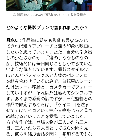
Ⓒ 瀬尾まいこ／2024「夜明けのすべて」製作委員会
どのような撮影プランで臨まれましたか？
月永C：
作品毎に題材も監督も異なるので、
できれば違うアプローチと違う印象の映画に
したいと思っています。ただ、自分の引き出
しの少なさなのか、手癖のようなものなの
か、技術的には毎回同じことしかできていな
いような気もしています。撮影スタイルは、
ほとんどがフィックスと人物のパンフォロー
を組み合わせているのみで、自転車のシーン
だけはレール移動と、カメラカーでフォロー
していますが、それ以外は極めてシンプルで
す。あくまで感覚の話ですが、三宅監督との
作品で限定するならば、『ケイコ 目を澄ま
せて』はケイコという中心人物をじっと見つ
め続けるということを意識していました。一
方で今作では、登場人物が二人いたら三人
目、三人いたら四人目として彼らの間を見
る、彼らを結ぶ会話を聞く、参加するでもな