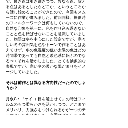
で、良き点は引き継ぎつつ、異なる点、変え
る点はあるとしたらどこか、というところか
ら話し始めることができたので、今回もスム
ーズに作業が進みました。前回同様、撮影時
のフィルターワークは何もしていないので、
自然な印象を第一に、色を作り込み過ぎない
ことと色を転ばせないことを意識していまし
た。物語は冬を中心にした設定ですが、寒々
しい冬の雰囲気を色やトーンで作ることはあ
えてせず、冬の色温度の低い太陽の色はどの
時間帯であっても自然と暖色系に転ぶのでな
るべくそれを活かしました。とても抽象的な
表現ですが、寒い冬の暖かな陽だまりをイメ
ージしていました。
それは前作とは異なる方向性だったのでしょ
うか？
月永C：
『ケイコ 目を澄ませて』の時はフィ
ルムのもつ柔らかさを活かしつつ、どこまで
メリハリ、力強さをつけられるかが一つのテ
ーマとしてありました。今回はどちらかと言
うと、逆にフィルムのコントラストを活かし
つつ、どこまで柔らかさを残せるか、という