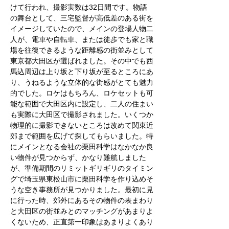
けて行われ、撮影実数は32日間です。物語
の舞台として、三宅監督が高低差のある街を
イメージしていたので、メインの登場人物二
人が、電車や自転車、または徒歩でも家と職
場を往復できるような距離感の街並みとして
東京都大田区が選ばれました。その中でも西
馬込周辺は上り坂と下り坂が至るところにあ
り、うねるような立体的な街感がとても魅力
的でした。ロケはもちろん、ロケセットも可
能な範囲で大田区内に設定し、二人の住まい
も実際に大田区で撮影されました。いくつか
物理的に撮影できないところは改めて関東近
郊まで範囲を広げて探してもらいました。特
にメインとなる会社の栗田科学はなかなか良
い物件が見つからず、かなり難航しました
が、準備期間のリミットギリギリのタイミン
グで埼玉県東松山市に栗田科学を作り込めそ
うな空き事務所が見つかりました。最初に見
に行った時、郊外にあるその物件の表まわり
と大田区の街並みとのマッチングがあまりよ
くないため、正直第一印象はあまりよくあり