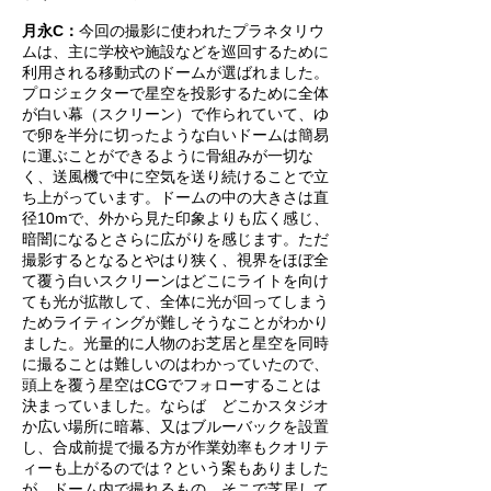
月永C：
今回の撮影に使われたプラネタリウ
ムは、主に学校や施設などを巡回するために
利用される移動式のドームが選ばれました。
プロジェクターで星空を投影するために全体
が白い幕（スクリーン）で作られていて、ゆ
で卵を半分に切ったような白いドームは簡易
に運ぶことができるように骨組みが一切な
く、送風機で中に空気を送り続けることで立
ち上がっています。ドームの中の大きさは直
径10mで、外から見た印象よりも広く感じ、
暗闇になるとさらに広がりを感じます。ただ
撮影するとなるとやはり狭く、視界をほぼ全
て覆う白いスクリーンはどこにライトを向け
ても光が拡散して、全体に光が回ってしまう
ためライティングが難しそうなことがわかり
ました。光量的に人物のお芝居と星空を同時
に撮ることは難しいのはわかっていたので、
頭上を覆う星空はCGでフォローすることは
決まっていました。ならば どこかスタジオ
か広い場所に暗幕、又はブルーバックを設置
し、合成前提で撮る方が作業効率もクオリテ
ィーも上がるのでは？という案もありました
が、ドーム内で撮れるもの、そこで芝居して