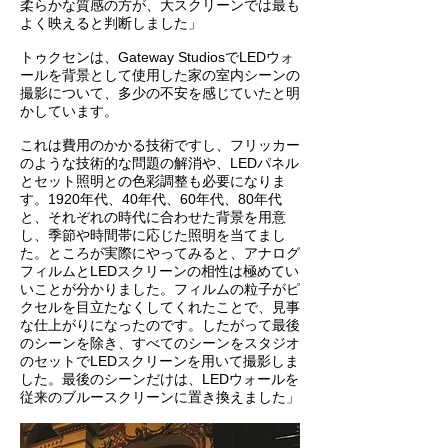
柔らかな質感の方が、大スクリーンでは最も
よく映えると判断しました」
トゥクセンは、Gateway StudiosでLEDウォ
ールを背景として使用した家の室内シーンの
撮影について、多少の不安を感じていたと明
かしています。
これは費用のかかる技術ですし、フリッカー
のような技術的な問題の解消や、LEDパネル
とセット照明との色彩調整も必要になりま
す。1920年代、40年代、60年代、80年代
と、それぞれの時代に合わせた背景を用意
し、季節や時間帯に応じた照明を当てまし
た。ところが実際にやってみると、アナログ
フィルムとLEDスクリーンの相性は極めてい
いことが分かりました。フィルムの粒子がピ
クセルを目立たなくしてくれたことで、見事
な仕上がりになったのです。したがって最後
のシーンを除き、すべてのシーンをスタジオ
のセットでLEDスクリーンを用いて撮影しま
した。最後のシーンだけは、LEDウォールを
従来のブルースクリーンに置き換えました」