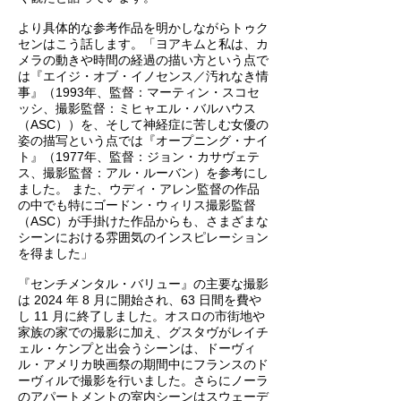
より具体的な参考作品を明かしながらトゥク
センはこう話します。「ヨアキムと私は、カ
メラの動きや時間の経過の描い方という点で
は『エイジ・オブ・イノセンス／汚れなき情
事』（1993年、監督：マーティン・スコセ
ッシ、撮影監督：ミヒャエル・バルハウス
（ASC））を、そして神経症に苦しむ女優の
姿の描写という点では『オープニング・ナイ
ト』（1977年、監督：ジョン・カサヴェテ
ス、撮影監督：アル・ルーバン）を参考にし
ました。 また、ウディ・アレン監督の作品
の中でも特にゴードン・ウィリス撮影監督
（ASC）が手掛けた作品からも、さまざまな
シーンにおける雰囲気のインスピレーション
を得ました」
『センチメンタル・バリュー』の主要な撮影
は 2024 年 8 月に開始され、63 日間を費や
し 11 月に終了しました。オスロの市街地や
家族の家での撮影に加え、グスタヴがレイチ
ェル・ケンプと出会うシーンは、ドーヴィ
ル・アメリカ映画祭の期間中にフランスのド
ーヴィルで撮影を行いました。さらにノーラ
のアパートメントの室内シーンはスウェーデ