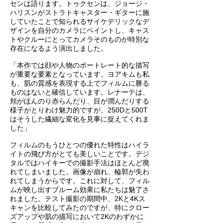
センは語ります。トゥクセンは、ジョージ・
ハリスンがストラトキャスター・ギターに施
していたことで知られるサイケデリックなデ
ザインを自分のカメラにペイントし、キャス
トやクルーにとってカメラそのものが特別な
存在になるよう演出しました。
「本作では顔や人物のポートレート的な描写
が重要な要素となっています。ヨアキムも私
も、肌の質感を表現する上でフィルムに勝る
ものはないと確信しています。レナーテは、
頬がほんのり赤らんだり、目が潤んだりする
様子がとりわけ魅力的ですが、250Dと500T
はそうした繊細な変化を見事に捉えてくれま
した」
フィルムのもうひとつの優れた特性はハイラ
イトの飛び方がとても美しいことです。デジ
タルではハイキーでの撮影手法はほとんど廃
れてしまいました。画像が崩れ、輪郭が失わ
れてしまうからです。これに対して、フィル
ムが映し出すブルーム効果に私たちは魅了さ
れました。テスト撮影の期間中、2Kと4Kス
キャンを比較してみたのですが、特にクロー
ズアップや肌の描写において2Kのわずかに