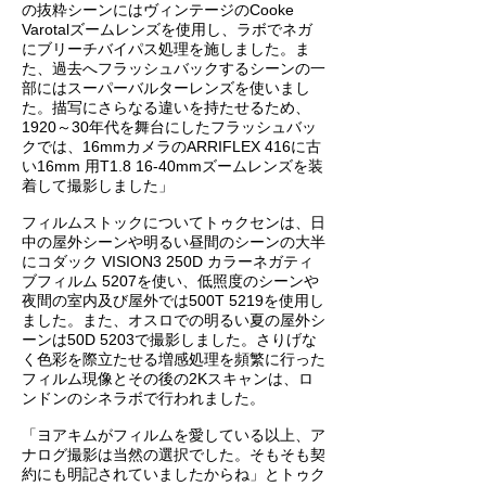
の抜粋シーンにはヴィンテージのCooke
Varotalズームレンズを使用し、ラボでネガ
にブリーチバイパス処理を施しました。ま
た、過去へフラッシュバックするシーンの一
部にはスーパーバルターレンズを使いまし
た。描写にさらなる違いを持たせるため、
1920～30年代を舞台にしたフラッシュバッ
クでは、16mmカメラのARRIFLEX 416に古
い16mm 用T1.8 16-40mmズームレンズを装
着して撮影しました」
フィルムストックについてトゥクセンは、日
中の屋外シーンや明るい昼間のシーンの大半
にコダック VISION3 250D カラーネガティ
ブフィルム 5207を使い、低照度のシーンや
夜間の室内及び屋外では500T 5219を使用し
ました。また、オスロでの明るい夏の屋外シ
ーンは50D 5203で撮影しました。さりげな
く色彩を際立たせる増感処理を頻繁に行った
フィルム現像とその後の2Kスキャンは、ロ
ンドンのシネラボで行われました。
「ヨアキムがフィルムを愛している以上、ア
ナログ撮影は当然の選択でした。そもそも契
約にも明記されていましたからね」とトゥク