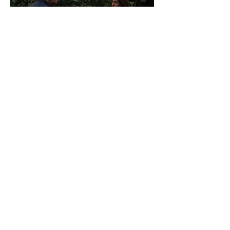
レナーテ・レインスヴェ（ノラ）とステラン・スカルス
ガルド（グスタフ）、ヨアキム・トリアー監督作『セン
チメンタル・バリュー』より Photo courtesy of
Christian Belgaux.
「手持ちカメラでの撮影中、私は常に俳優に
意識を集中させ、彼らの演技に応じてフレー
ミングの微調整を行います。わずかに角度を
変えた位置から表情を捉えたり、さりげなく
カメラを前へ寄せたりします。そうして演技
に感情的に寄り添いながら撮影することが、
私にとっての喜びなのです」
映画の終盤に登場する長回しのワンショット
では、トゥクセンは従来のピーウィードリー
に乗ってカメラを操作し、キーグリップのク
リスチャン・シャイベがドリー操作を担当し
ました。「あのラストショットでのクリスチ
ャンはまさに達人でした。レナーテの動きと