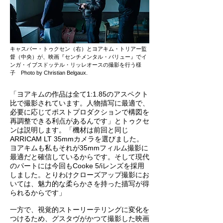
キャスパー・トゥクセン（右）とヨアキム・トリアー監
督（中央）が、映画『センチメンタル・バリュー』でイ
ンガ・イブスドッテル・リッレオースの撮影を行う様
子 Photo by Christian Belgaux.
「ヨアキムの作品は全て1:1.85のアスペクト
比で撮影されています。人物描写に最適で、
必要に応じてポストプロダクションで構図を
再調整できる利点があるんです」とトゥクセ
ンは説明します。「機材は前回と同じ
ARRICAM LT 35mmカメラを選びました。
ヨアキムも私もそれが35mmフィルム撮影に
最適だと確信しているからです。そして現代
のパートには今回もCooke 5/iレンズを採用
しました。とりわけクローズアップ撮影にお
いては、魅力的な柔らかさを持った描写が得
られるからです」
一方で、視覚的ストーリーテリングに変化を
つけるため、グスタヴがかつて撮影した映画