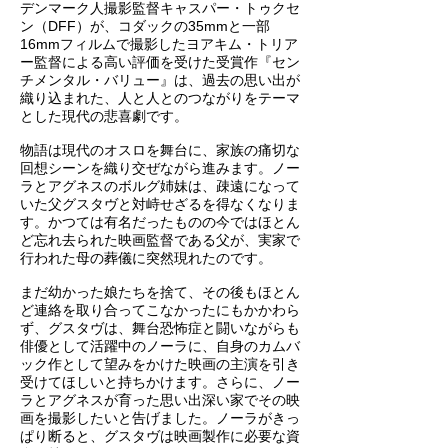
デンマーク人撮影監督キャスパー・トゥクセ
ン（DFF）が、コダックの35mmと一部
16mmフィルムで撮影したヨアキム・トリア
ー監督による高い評価を受けた受賞作『セン
チメンタル・バリュー』は、過去の思い出が
織り込まれた、人と人とのつながりをテーマ
とした現代の悲喜劇です。
物語は現代のオスロを舞台に、家族の痛切な
回想シーンを織り交ぜながら進みます。ノー
ラとアグネスのボルグ姉妹は、疎遠になって
いた父グスタヴと対峙せざるを得なくなりま
す。かつては有名だったものの今ではほとん
ど忘れ去られた映画監督である父が、実家で
行われた母の葬儀に突然現れたのです。
まだ幼かった娘たちを捨て、その後もほとん
ど連絡を取り合ってこなかったにもかかわら
ず、グスタヴは、舞台恐怖症と闘いながらも
俳優として活躍中のノーラに、自身のカムバ
ック作として望みをかけた映画の主演を引き
受けてほしいと持ちかけます。さらに、ノー
ラとアグネスが育った思い出深い家でその映
画を撮影したいと告げました。ノーラがきっ
ぱり断ると、グスタヴは映画製作に必要な資