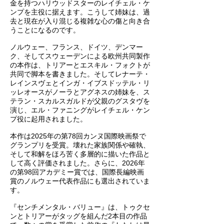
金を持つハリウッドスターのレイチェル・ケ
ンプを主役に据えます。こうして姉妹は、過
去と現在が入り混じる複雑な心の傷と向き合
うことになるのです。
ノルウェー、フランス、ドイツ、デンマー
ク、そしてスウェーデンによる欧州共同製作
の本作は、トリアーとエスキル・フォクトが
共同で脚本を書きました。そしてレナーテ・
レインスヴェとインガ・イブスドッテル・リ
ッレオースがノーラとアグネスの姉妹を、ス
テラン・スカルスガルドが父親のグスタヴを
演じ、エル・ファニングがレイチェル・ケン
プ役に起用されました。
本作は2025年の第78回カンヌ国際映画祭で
グランプリを受賞。壊れた家族関係や確執、
そして和解をほろ苦く多層的に描いた作品と
して高く評価されました。さらに、2026年
の第98回アカデミー賞では、国際長編映画
賞のノルウェー代表作品にも選出されていま
す。
『センチメンタル・バリュー』は、トゥクセ
ンとトリアーがタッグを組んだ2本目の作品