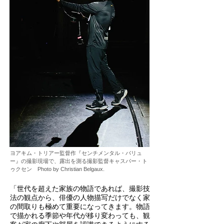
ヨアキム・トリアー監督作『センチメンタル・バリュ
ー』の撮影現場で、露出を測る撮影監督キャスパー・ト
ゥクセン
Photo by Christian Belgaux.
「世代を超えた家族の物語であれば、撮影技
法の観点から、俳優の人物描写だけでなく家
の間取りも極めて重要になってきます。物語
で描かれる季節や年代が移り変わっても、観