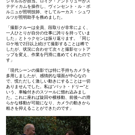
シャルルが担当。ロイク・アンドリューがス
テディカムを操作し、ヴィンセント・ル・ボ
ルニュが照明技師、そしてルーカス・シュワ
ルツが照明助手を務めました。
「撮影クルーは全員、段取りが非常によく、
一人ひとりが自分の仕事に誇りを持っていま
した」とトゥクセンは振り返ります。「同じ
ロケ地で2日以上続けて撮影することは稀で
したが、状況に合わせて次々と撮影セットア
ップを変え、作業を円滑に進めてくれたので
す」
「現代シーンの撮影では特に手持ちカメラを
多用しましたが、感情的な場面が中心なの
で、慌ただしく激しい動きにすることは一切
ありませんでした。私は“バット・ドリー”と
いう、車輪付きのスツールに惚れ込みまし
た。これに座れば旋回や横移動、前後への滑
らかな移動が可能になり、カメラの動きから
粗さを抑えることができたのです」