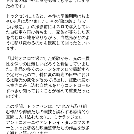
客が家の廊下や部屋を認識できるようにする
ためです」
トゥクセンによると、本作の準備期間はおよ
そ8ヶ月に及びました。その間に彼は『わた
しは最悪。』の撮影前にオスロで購入してい
た自転車を再び持ち出し、家族が暮らした家
を含むロケ地を巡りながら、自然光がどのよ
うに移り変わるのかを観察して回ったといい
ます。
「以前オスロで過ごした経験から、光の一貫
性を保つのは難しいだろうと覚悟していまし
た。作品の多くのシーンをオスロで撮影する
予定だったので、特に夏の時期の日中におけ
る太陽光の変化を改めて把握し、複数の窓か
ら室内に差し込む自然光をどうコントロール
すべきか知っておくことが極めて重要だった
のです」
この期間、トゥクセンは、“これから取り組
む作品や俳優たちの演技と調和する感情的な
空間に入り込むため“に、ミケランジェロ・
アントニオーニやアンドレイ・タルコフスキ
ーといった著名な映画監督たちの作品を数多
く観たと語っています。