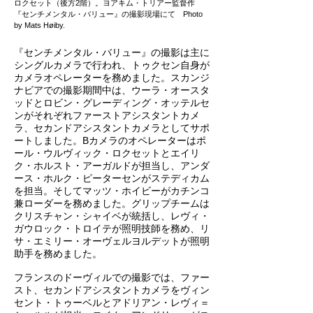
ロクセット（後方2階）。ヨアキム・トリアー監督作
『センチメンタル・バリュー』の撮影現場にて Photo
by Mats Høiby.
『センチメンタル・バリュー』の撮影は主に
シングルカメラで行われ、トゥクセン自身が
カメラオペレーターを務めました。スカンジ
ナビアでの撮影期間中は、ウーラ・オースタ
ッドとロビン・グレーディング・オッテルセ
ンがそれぞれファーストアシスタントカメ
ラ、セカンドアシスタントカメラとしてサポ
ートしました。Bカメラのオペレーターはポ
ール・ウルヴィック・ロクセットとエイリ
ク・ホルスト・アーガルドが担当し、アンダ
ース・ホルク・ピーターセンがステディカム
を担当。そしてマッツ・ホイビーがカチンコ
兼ローダーを務めました。グリップチームは
クリスチャン・シャイベが統括し、レヴィ・
ガウロック・トロイテが照明技師を務め、リ
サ・エミリー・オーヴェルヨルデットが照明
助手を務めました。
フランスのドーヴィルでの撮影では、ファー
スト、セカンドアシスタントカメラをヴィン
セント・トゥーベルとアドリアン・レヴィ＝