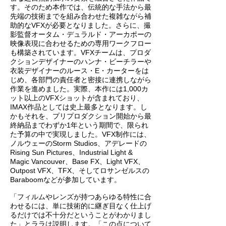
す。そのため本作では、伝統的な手法から最
先端の技術までを組み合わせた複雑ながら補
助的なVFXが必要となりました。さらに、撮
影監督オータム・デュラルド・アーカポーの
映像表現に合わせるための専用ワークフロー
も構築されています。VFXチームは、プロダ
クションデザイナーのハンナ・ビーチラーや
衣装デザイナーのルース・E・カーターをは
じめ、各部門の責任者と密接に連携しながら
作業を進めました。実際、本作には1,000カ
ット以上のVFXショットが含まれており、
IMAX作品としては史上最多となります。し
かもそれを、プリプロダクション開始から最
終納品までわずか1年という期間で、限られ
た予算の中で実現しました。VFX制作には、
ノルウェーのStorm Studios、アデレードの
Rising Sun Pictures、Industrial Light &
Magic Vancouver、Base FX、Light VFX、
Outpost VFX、TFX、そしてロサンゼルスの
Baraboomなどが参加しています。
「フィルムやレンズが持つあらゆる特性に合
わせるには、単に技術的に継ぎ目なく仕上げ
るだけでは不十分だということがわかりまし
た」とララは説明します。「この点について