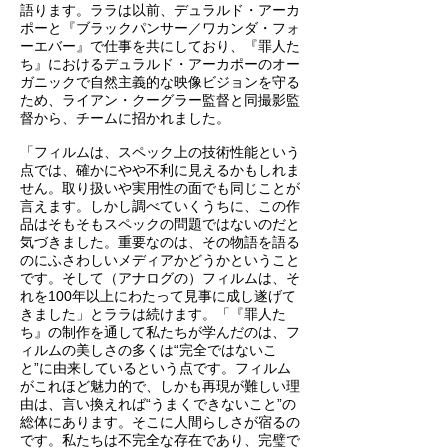
語ります。ララは以前、デュラルド・アーカ
ポーと『ブラックパンサー／ワカンダ・フォ
ーエバー』で仕事を共にしており、『罪人た
ち』におけるデュラルド・アーカポーのオー
ガニックで自然主義的な映像ビジョンを守る
ため、ライアン・クーグラー監督と同撮影監
督から、チームに招かれました。
「フィルムは、スペック上の技術性能という
点では、確かにやや不利に見えるかもしれま
せん。取り扱いや実用性の面でも同じことが
言えます。しかし調べていくうちに、この作
品はそもそもスペックの問題ではないのだと
気づきました。重要なのは、その物語を語る
のにふさわしいメディアかどうかということ
です。そして（アナログの）フィルムは、そ
れを100年以上にわたって見事に成し遂げて
きました」とララは続けます。「『罪人た
ち』の制作を通して私たちが学んだのは、フ
ィルムの美しさの多くは“完全ではないこ
と”に由来しているという点です。フィルム
がこれほど魅力的で、しかも再現が難しい理
由は、言い換えれば“うまくできないこと”の
総体にあります。そこに人間らしさが宿るの
です。私たちは不完全な存在であり、完璧で