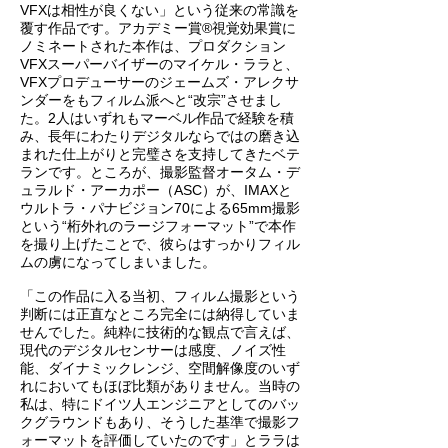
VFXは相性が良くない」という従来の常識を
覆す作品です。アカデミー賞®視覚効果賞に
ノミネートされた本作は、プロダクション
VFXスーパーバイザーのマイケル・ララと、
VFXプロデューサーのジェームズ・アレクサ
ンダーをもフィルム派へと“改宗”させまし
た。2人はいずれもマーベル作品で経験を積
み、長年にわたりデジタルならではの磨き込
まれた仕上がりと完璧さを支持してきたベテ
ランです。ところが、撮影監督オータム・デ
ュラルド・アーカポー（ASC）が、IMAXと
ウルトラ・パナビジョン70による65mm撮影
という“桁外れのラージフォーマット”で本作
を撮り上げたことで、彼らはすっかりフィル
ムの虜になってしまいました。
「この作品に入る当初、フィルム撮影という
判断には正直なところ完全には納得していま
せんでした。純粋に技術的な観点で言えば、
現代のデジタルセンサーは感度、ノイズ性
能、ダイナミックレンジ、空間解像度のいず
れにおいてもほぼ比類がありません。当時の
私は、特にドイツ人エンジニアとしてのバッ
クグラウンドもあり、そうした基準で撮影フ
ォーマットを評価していたのです」とララは