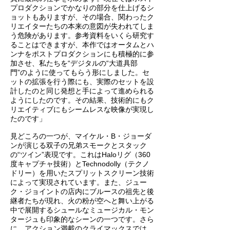
プロダクションでかなりの部分を仕上げるシ
ョットもありますが、その場合、関わったク
リエイターたちの本来の意図が失われてしま
う危険があります。参考資料をいくら研究す
ることはできますが、本作ではオータムとハ
ンナをポストプロダクションにも積極的に参
加させ、私たちを“デジタルの“大道具部
門”のように使ってもらう形にしました。セ
ットの拡張を行う際にも、実際のセットを設
計したのと同じ発想と手によって進められる
ようにしたのです。その結果、技術的にもク
リエイティブにもシームレスな映像が実現し
たのです」
見どころの一つが、マイケル・B・ジョーダ
ンが演じる双子の兄弟スモークとスタック
の“ツイン”表現です。これはHaloリグ（360
度キャプチャ技術）とTechnodolly（テクノ
ドリー）を用いたスプリットスクリーン技術
によって実現されています。また、ジュー
ク・ジョイントの店内にブルースの祖先と後
継者たちが現れ、火の粉が空へと舞い上がる
中で展開するシュールなミュージカル・モン
タージュも印象的なシーンの一つです。さら
に、アクション満載のクライマックスでは、