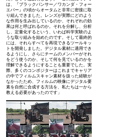
は、『ブラックパンサー／ワカンダ・フォー
エバー』の頃からオータムと非常に密接に取
り組んできました。レンズが実際にどのよう
な作用を生み出しているのか、それぞれの効
果は何と呼ばれるのか。それを分解し、分析
し、定量化するという、いわば科学実験のよ
うな取り組みを始めたのです。そして最終的
には、それらすべてを再現できるツールキッ
トを開発しました。デジタル素材に適用でき
るようにし、さらにチームのメンバーがそれ
をどう使うのか、そして何を見ているのかを
理解できるようにすることも重要でした。実
際、多くのコンポジターはこれまでキャリア
の中でフィルムスキャン素材を扱った経験が
なかったため、フィルムの映像にデジタル要
素を自然に合成する方法を、私たちは一から
教える必要があったのです」