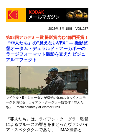
2026年 3月 18日 VOL.257
第98回アカデミー賞 撮影賞含む4部門受賞！
『罪人たち』の“見えないVFX” ― 撮影監
督オータム・デュラルド・アーカポーの
ラージフォーマット撮影を支えたビジュ
アルエフェクト
マイケル・B・ジョーダンが双子の兄弟スタックとスモ
ークを演じる、ライアン・クーグラー監督作『罪人た
ち』 Photo courtesy of Warner Bros.
『罪人たち』は、ライアン・クーグラー監督
によるブルースの響きをまとったヴァンパイ
ア・スペクタクルであり、「IMAX撮影と