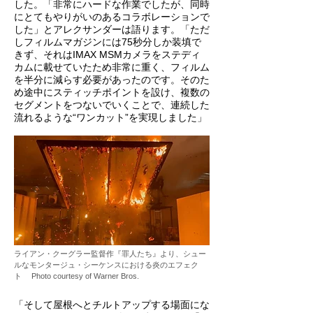
した。「非常にハードな作業でしたが、同時
にとてもやりがいのあるコラボレーションで
した」とアレクサンダーは語ります。「ただ
しフィルムマガジンには75秒分しか装填で
きず、それはIMAX MSMカメラをステディ
カムに載せていたため非常に重く、フィルム
を半分に減らす必要があったのです。そのた
め途中にスティッチポイントを設け、複数の
セグメントをつないでいくことで、連続した
流れるような“ワンカット”を実現しました」
ライアン・クーグラー監督作『罪人たち』より、シュー
ルなモンタージュ・シーケンスにおける炎のエフェク
ト Photo courtesy of Warner Bros.
「そして屋根へとチルトアップする場面にな