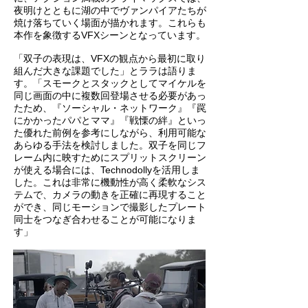
夜明けとともに湖の中でヴァンパイアたちが
焼け落ちていく場面が描かれます。これらも
本作を象徴するVFXシーンとなっています。
「双子の表現は、VFXの観点から最初に取り
組んだ大きな課題でした」とララは語りま
す。「スモークとスタックとしてマイケルを
同じ画面の中に複数回登場させる必要があっ
たため、『ソーシャル・ネットワーク』『罠
にかかったパパとママ』『戦慄の絆』といっ
た優れた前例を参考にしながら、利用可能な
あらゆる手法を検討しました。双子を同じフ
レーム内に映すためにスプリットスクリーン
が使える場合には、Technodollyを活用しま
した。これは非常に機動性が高く柔軟なシス
テムで、カメラの動きを正確に再現すること
ができ、同じモーションで撮影したプレート
同士をつなぎ合わせることが可能になりま
す」