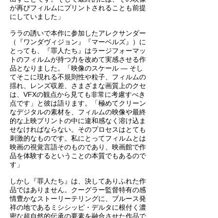
が再びフィルムにプリントされることも前提
にしていました」
ララの誘いで本作に参加したアレクサンダー
（『ワンダヴィジョン』『マーベルズ』）に
とっても、『罪人たち』はラージフォーマッ
トのフィルムが持つ力を改めて実感させる作
品となりました。「映像のスケール ― そし
てそこに現れる不規則性や粒子、フィルムの
揺れ、レンズ収差、さまざまな画質上のクセ
は、VFXの観点から見ても非常に考慮すべき
点です」と彼は語ります。「極めてクリーン
なデジタルの素材を、フィルムの映像や最終
的な上映プリントの中に違和感なく溶け込ま
せなければならない。そのプロセスはとても
刺激的なものです。私にとってフィルムとは
映画の視覚言語そのものであり、映画館で作
品を体験するということの本質でもあるので
す」
しかし『罪人たち』は、決してありふれた作
品ではありません。クーグラー監督特有の感
情豊かなストーリーテリングに、ブルース発
祥の地であるミシシッピ・デルタに根付く濃
密な超自然的伝承の要素を融合させた作品で