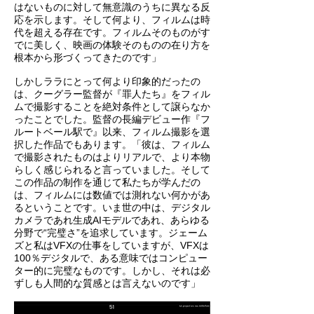
はないものに対して無意識のうちに異なる反
応を示します。そして何より、フィルムは時
代を超える存在です。フィルムそのものがす
でに美しく、映画の体験そのものの在り方を
根本から形づくってきたのです」
しかしララにとって何より印象的だったの
は、クーグラー監督が『罪人たち』をフィル
ムで撮影することを絶対条件として譲らなか
ったことでした。監督の長編デビュー作『フ
ルートベール駅で』以来、フィルム撮影を選
択した作品でもあります。「彼は、フィルム
で撮影されたものはよりリアルで、より本物
らしく感じられると言っていました。そして
この作品の制作を通じて私たちが学んだの
は、フィルムには数値では測れない何かがあ
るということです。いま世の中は、デジタル
カメラであれ生成AIモデルであれ、あらゆる
分野で“完璧さ”を追求しています。ジェーム
ズと私はVFXの仕事をしていますが、VFXは
100％デジタルで、ある意味ではコンピュー
ター的に完璧なものです。しかし、それは必
ずしも人間的な質感とは言えないのです」