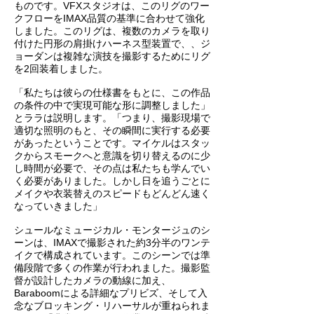
ものです。VFXスタジオは、このリグのワー
クフローをIMAX品質の基準に合わせて強化
しました。このリグは、複数のカメラを取り
付けた円形の肩掛けハーネス型装置で、、ジ
ョーダンは複雑な演技を撮影するためにリグ
を2回装着しました。
「私たちは彼らの仕様書をもとに、この作品
の条件の中で実現可能な形に調整しました」
とララは説明します。「つまり、撮影現場で
適切な照明のもと、その瞬間に実行する必要
があったということです。マイケルはスタッ
クからスモークへと意識を切り替えるのに少
し時間が必要で、その点は私たちも学んでい
く必要がありました。しかし日を追うごとに
メイクや衣装替えのスピードもどんどん速く
なっていきました」
シュールなミュージカル・モンタージュのシ
ーンは、IMAXで撮影された約3分半のワンテ
イクで構成されています。このシーンでは準
備段階で多くの作業が行われました。撮影監
督が設計したカメラの動線に加え、
Baraboomによる詳細なプリビズ、そして入
念なブロッキング・リハーサルが重ねられま