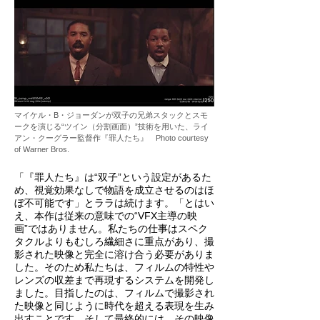
マイケル・B・ジョーダンが双子の兄弟スタックとスモ
ークを演じる“ツイン（分割画面）”技術を用いた、ライ
アン・クーグラー監督作『罪人たち』 Photo courtesy
of Warner Bros.
「『罪人たち』は“双子”という設定があるた
め、視覚効果なしで物語を成立させるのはほ
ぼ不可能です」とララは続けます。「とはい
え、本作は従来の意味での“VFX主導の映
画”ではありません。私たちの仕事はスペク
タクルよりもむしろ繊細さに重点があり、撮
影された映像と完全に溶け合う必要がありま
した。そのため私たちは、フィルムの特性や
レンズの収差まで再現するシステムを開発し
ました。目指したのは、フィルムで撮影され
た映像と同じように時代を超える表現を生み
出すことです。そして最終的には、その映像