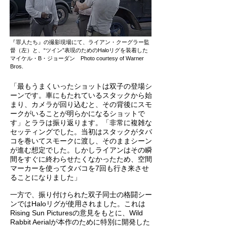
『罪人たち』の撮影現場にて、ライアン・クーグラー監
督（左）と、“ツイン”表現のためのHaloリグを装着した
マイケル・B・ジョーダン Photo courtesy of Warner
Bros.
「最もうまくいったショットは双子の登場シ
ーンです。車にもたれているスタックから始
まり、カメラが回り込むと、その背後にスモ
ークがいることが明らかになるショットで
す」とララは振り返ります。「非常に複雑な
セッティングでした。当初はスタックがタバ
コを巻いてスモークに渡し、そのままシーン
が進む想定でした。しかしライアンはその瞬
間をすぐに終わらせたくなかったため、空間
マーカーを使ってタバコを7回も行き来させ
ることになりました」
一方で、振り付けられた双子同士の格闘シー
ンではHaloリグが使用されました。これは
Rising Sun Picturesの意見をもとに、Wild
Rabbit Aerialが本作のために特別に開発した