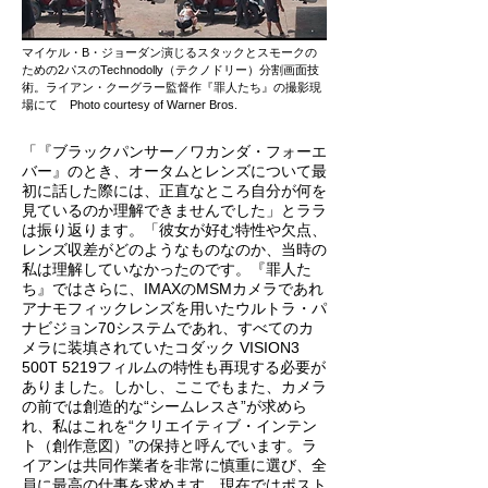
マイケル・B・ジョーダン演じるスタックとスモークの
ための2パスのTechnodolly（テクノドリー）分割画面技
術。ライアン・クーグラー監督作『罪人たち』の撮影現
場にて Photo courtesy of Warner Bros.
「『ブラックパンサー／ワカンダ・フォーエ
バー』のとき、オータムとレンズについて最
初に話した際には、正直なところ自分が何を
見ているのか理解できませんでした」とララ
は振り返ります。「彼女が好む特性や欠点、
レンズ収差がどのようなものなのか、当時の
私は理解していなかったのです。『罪人た
ち』ではさらに、IMAXのMSMカメラであれ
アナモフィックレンズを用いたウルトラ・パ
ナビジョン70システムであれ、すべてのカ
メラに装填されていたコダック VISION3
500T 5219フィルムの特性も再現する必要が
ありました。しかし、ここでもまた、カメラ
の前では創造的な“シームレスさ”が求めら
れ、私はこれを“クリエイティブ・インテン
ト（創作意図）”の保持と呼んでいます。ラ
イアンは共同作業者を非常に慎重に選び、全
員に最高の仕事を求めます。現在ではポスト