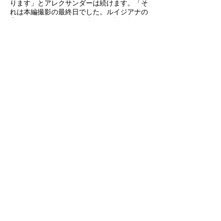
ります」とアレクサンダーは続けます。「そ
れは本編撮影の最終日でした。ルイジアナの
実際のロケーションで、本物の屋根を燃やす
演出を行い、セット全体を煙で満たしたので
す。まるで現実離れした光景でした。オータ
ムは、数百万ドルもするカメラをその下に置
くなんて正気ではないと思っていたようです
が、結果的にはすべてが見事にうまくいき、
撮影を締めくくる壮大なフィナーレになりま
した」
「ポストプロダクションのある時、ライアン
が私たちのオフィスに来て“燃えている屋根
を突き抜けることはできるか？”と尋ねたの
です」とアレクサンダーは続けます。「そこ
で、そのIMAXで撮影した屋根の炎の素材
が、完全なデジタル再現を行うための高品質
なリファレンスとして使われることになりま
した」
しかし、バイユー（ルイジアナの湿地帯）で
ヴァンパイアたちと対峙するクライマックス
の戦いでは、本作の中でも最も目立つ形で補
助的なVFXが用いられています。これは、ク
ーグラー監督の演出とデュラルド・アーカポ