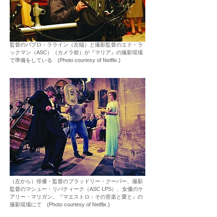
監督のパブロ・ラライン（左端）と撮影監督のエド・ラ
ックマン（ASC）（カメラ前）が『マリア』の撮影現場
で準備をしている (Photo courtesy of Netflix.)
（左から）俳優・監督のブラッドリー・クーパー、撮影
監督のマシュー・リバティーク（ASC LPS）、女優のケ
アリー・マリガン。『マエストロ：その音楽と愛と』の
撮影現場にて (Photo courtesy of Netflix.)