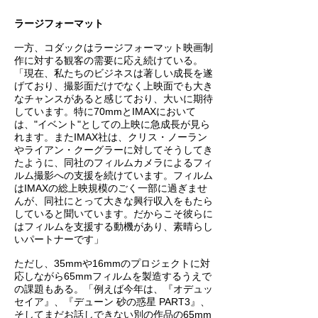
ラージフォーマット
一方、コダックはラージフォーマット映画制
作に対する観客の需要に応え続けている。
「現在、私たちのビジネスは著しい成長を遂
げており、撮影面だけでなく上映面でも大き
なチャンスがあると感じており、大いに期待
しています。特に70mmとIMAXにおいて
は、"イベント"としての上映に急成長が見ら
れます。またIMAX社は、クリス・ノーラン
やライアン・クーグラーに対してそうしてき
たように、同社のフィルムカメラによるフィ
ルム撮影への支援を続けています。フィルム
はIMAXの総上映規模のごく一部に過ぎませ
んが、同社にとって大きな興行収入をもたら
していると聞いています。だからこそ彼らに
はフィルムを支援する動機があり、素晴らし
いパートナーです」
​ただし、35mmや16mmのプロジェクトに対
応しながら65mmフィルムを製造するうえで
の課題もある。「例えば今年は、『オデュッ
セイア』、『デューン 砂の惑星 PART3』、
そしてまだお話しできない別の作品の65mm