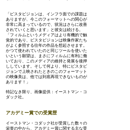
「ビスタビジョンは、インフラ面での課題は
ありますが、今このフォーマットへの関心が
非常に高まっているので、状況はさらに改善
されていくと思います」と彼女は続ける。
「フィルムというメディアはより有機的で触
覚的であり、ビスタビジョンは映像作家たち
がよく参照する往年の作品を想起させます。
かつて使われていたのと同じツールを使いた
いという願望は、まさにフィルムに有利に働
いており、このメディアの維持と発展を後押
ししています。そして何より、特にビスタビ
ジョンで上映されたときのこのフォーマット
の映像美は、他では到底再現できないものが
あります！」
特記なき限り、画像提供：イーストマン・コ
ダック社。
アカデミー賞での受賞歴
イーストマン・コダック社が受賞した数々の
栄誉の中から、アカデミー賞に関する主な受