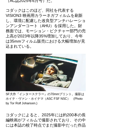
（AC誌2025年6月号）だ。
コダックはこのほど、同社を代表する
VISION3 映画用カラーネガフィルムを刷新
し、環境に配慮した改良型アンチハレーショ
ンアンダーコート（AHU）を採用した。財
務面では、モーション・ピクチャー部門の売
上高が2023年以降35%増加しており、今年
は35mmフィルム販売における大幅増加が見
込まれている。
SF大作『インターステラー』の70mmプリント。撮影は
ホイテ・ヴァン・ホイテマ（ASC FSF NSC） (Photo
by Tor Rolf Johansen.)
コダックによると、2025年には約200本の長
編映画がフィルムで撮影されており、その中
には本誌の校了時点でまだ撮影中だった作品