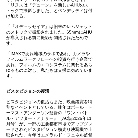
「リヌスは『デューン』を新しいAHUのス
トックで撮影しました」とベンデッティは付
け加える。
「『オデュッセイア』は旧来のレムジェット
のストックで撮影されました。65mmにAHU
が導入される前に撮影が開始されたためで
す。
「IMAXであれ地域のラボであれ、カメラや
フィルムワークフローへの投資を行う企業で
あれ、フィルムのエコシステムに関わるあら
ゆるものに対し、私たちは支援に努めていま
す」
ビスタビジョンの復活
ビスタビジョンの復活もまた、映画鑑賞を特
別なイベントとしている。昨年はポール・ト
ーマス・アンダーソン監督の『ワン・バト
ル・アフター・アナザー』（AC誌2025年11
月号）が、一部の主要都市市場でアップグレ
ードされたビスタビジョン横走り映写機で上
映された。今年はエメラルド・フェネル監督