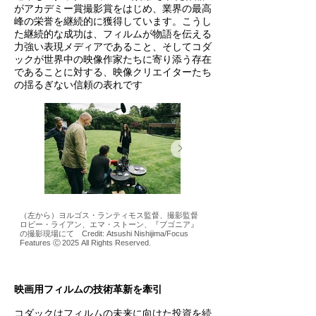
がアカデミー賞撮影賞をはじめ、業界の最高
峰の栄誉を継続的に獲得しています。こうし
た継続的な成功は、フィルムが物語を伝える
力強い表現メディアであること、そしてコダ
ックが世界中の映像作家たちに寄り添う存在
であることに対する、映像クリエイターたち
の揺るぎない信頼の表れです
（左から）ヨルゴス・ランティモス監督、撮影監督
『クワイエット・プレイス 破
ロビー・ライアン、エマ・ストーン、『ブゴニア』
場 Photo by Jonny Cournoyer.
の撮影現場にて Credit: Atsushi Nishijima/Focus
Pictures. All Rights Reserved.
Features Ⓒ 2025 All Rights Reserved.
映画用フィルムの技術革新を牽引
コダックはフィルムの未来に向けた投資を続