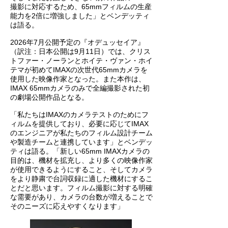
撮影に対応するため、65mmフィルムの生産
能力を2倍に増強しました」とベンデッティ
は語る。
2026年7月公開予定の『オデュッセイア』
（訳注：日本公開は9月11日）では、クリス
トファー・ノーランとホイテ・ヴァン・ホイ
テマが初めてIMAXの次世代65mmカメラを
使用した映像作家となった。また本作は、
IMAX 65mmカメラのみで全編撮影された初
の劇場公開作品となる。
「私たちはIMAXのカメラテストのためにフ
ィルムを提供しており、必要に応じてIMAX
のエンジニアが私たちのフィルム設計チーム
や製造チームと連携しています」とベンデッ
ティは語る。「新しい65mm IMAXカメラの
目的は、機材を拡充し、より多くの映像作家
が使用できるようにすること、そしてカメラ
をより静粛で台詞収録に適した機材にするこ
とだと思います。フィルム撮影に対する明確
な需要があり、カメラの台数が増えることで
そのニーズに応えやすくなります」