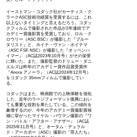
イーストマン・コダック社がカーティス・ク
ラークASC技術功績賞を受賞するには、これ
以上ないタイミングと言えるだろう。コダッ
クフィルムで撮影された作品が2年連続でア
カデミー賞撮影賞を受賞しており、ロル・ク
ロウリー（ASC BSC）が撮影した『ブルー
タリスト』と、ホイテ・ヴァン・ホイテマ
（ASC FSF NSC）が撮影した『オッペンハ
イマー』（AC誌2023年10月号）がその栄誉
に輝いた。また、撮影監督のドリュー・ダニ
エルズは昨年のアカデミー賞作品賞受賞作
『Anora アノーラ』（AC誌2024年12月号）
をコダック 35mmフィルムで撮影してい
る。
コダックはまた、映画館での上映体験を強化
した、近年のラージフォーマット復興におい
ても重要な役割を果たしている。この傾向を
象徴するのが、今年のアカデミー賞撮影賞候
補に挙がったマイケル・バウマン撮影の『ワ
ン・バトル・アフター・アナザー』（AC誌
2025年11月号）と、オータム・デュラル
ド・アーカポー（ASC）撮影の『罪人たち』