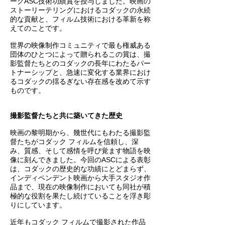
ークASC技術功績賞を授与しました。映画の
ストーリーテリングにおけるコダックの永続
的な貢献と、フィルム技術における革新を称
えてのことです。
世界の映像制作コミュニティで最も権威ある
団体のひとつによって贈られるこの賞は、撮
影監督たちとのコダックの長年にわたるパー
トナーシップと、急速に変化する業界におけ
るコダックの揺るぎない存在感を改めて示す
ものです。
撮影監督たちと共に築いてきた歴史
映画の黎明期から、幾世代にもわたる撮影監
督たちがコダック フィルムを信頼し、深
み、質感、そして感情を呼び覚ます物語を映
像に刻んできました。今回のASCによる表彰
は、コダックの歴史的な功績にとどまらず、
インディペンデント映画から大手スタジオ作
品まで、現在の映像制作においても同社が積
極的な役割を果たし続けていることを浮き彫
りにしています。
近年もコダック フィルムで撮影された作品