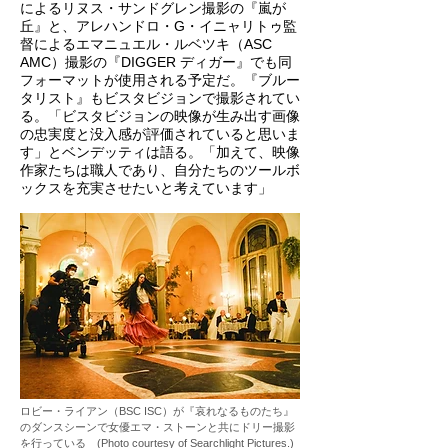
によるリヌス・サンドグレン撮影の『嵐が
丘』と、アレハンドロ・G・イニャリトゥ監
督によるエマニュエル・ルベツキ（ASC
AMC）撮影の『DIGGER ディガー』でも同
フォーマットが使用される予定だ。『ブルー
タリスト』もビスタビジョンで撮影されてい
る。「ビスタビジョンの映像が生み出す画像
の忠実度と没入感が評価されていると思いま
す」とベンデッティは語る。「加えて、映像
作家たちは職人であり、自分たちのツールボ
ックスを充実させたいと考えています」
ロビー・ライアン（BSC ISC）が『哀れなるものたち』
のダンスシーンで女優エマ・ストーンと共にドリー撮影
を行っている (Photo courtesy of Searchlight Pictures.)