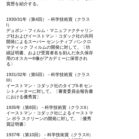
賞歴を紹介する。
1930/31年（第4回）－科学技術賞（クラス
I）
デュポン・フィルム・マニュファクチャリン
グ社およびイーストマン・コダック社の共同
開発によるスーパー センシティブ パンクロ
マティック フィルムの開発に対して。〔功
績証明書、および受賞者名を刻んだ永久保存
用のオスカー®像がアカデミーに保管され
る〕
​1931/32年（第5回）－科学技術賞（クラス
III）
イーストマン・コダック社のタイプII-B セン
シトメーターに対して。〔審査委員会報告書
における優秀賞〕
1935年（第8回）－科学技術賞（クラスII）
イーストマン・コダック社によるイーストマ
ン ポラ スクリーンの開発に対して。〔優秀
賞証明書〕
1937年（第10回）－科学技術賞（クラスII）