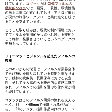
けています。
コダック VISION3フィルムの
継続的な改良
では、画質、一貫性、環境性能
の向上に重点が置かれており、アナログ撮影
が現代の制作ワークフローと共に進化し続け
ることを支えています。
こうした取り組みは、現代の制作環境におい
てフィルムを実用的かつ進化し続ける技術と
して維持・発展させていくというコダックの
姿勢を示しています。
フォーマットとジャンルを超えたフィルムの
復権
このASCからの栄誉は、フィルムが業界全体
で再び勢いを取り戻している時期と重なりま
す。独特の映像美、長期保存における安定
性、そして没入感のある映画的な質感に魅了
され、フィルムでの撮影を選ぶ映像作家が増
え続けています。
コダックはこのフィルム回帰の流れを支える
べく、35mmや65mmで撮影される作品か
ら、一部のデジタル撮影作品向けのリリース