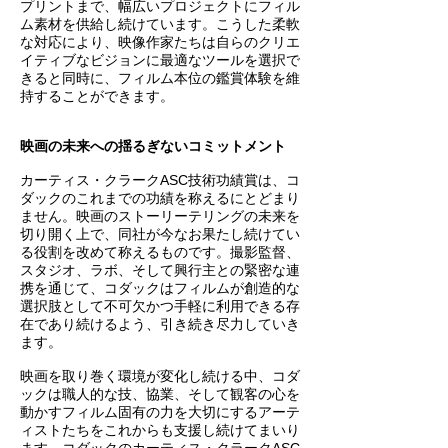
プリントまで、幅広いプロジェクトにフィル
ム素材を供給し続けています。こうした柔軟
な対応により、映像作家たちは自らのクリエ
イティブなビジョンに最適なツールを選択で
きると同時に、フィルム本位の鑑賞体験を維
持することができます。
映画の未来への揺るぎないコミットメント
カーティス・クラークASC技術功績賞は、コ
ダックのこれまでの功績を称えるにとどまり
ません。映画のストーリーテリングの未来を
切り開く上で、同社が今なお果たし続けてい
る役割を改めて称えるものです。撮影監督、
スタジオ、ラボ、そして興行主との緊密な連
携を通じて、コダックはフィルムが創造的な
選択肢として不可欠かつ手軽に利用できる存
在であり続けるよう、引き続き尽力していき
ます。
映画を取り巻く環境が変化し続ける中、コダ
ックは職人的な技、協業、そして観客の心を
動かすフィルム固有の力を大切にするアーテ
ィストたちをこれからも支援し続けてまいり