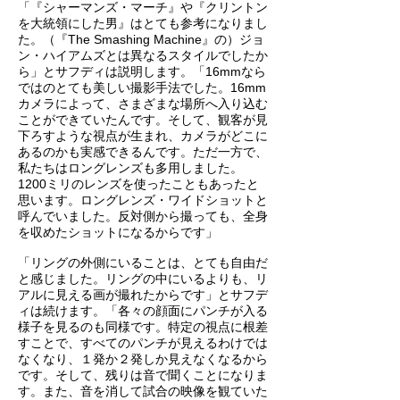
「『シャーマンズ・マーチ』や『クリントン
を大統領にした男』はとても参考になりまし
た。（『The Smashing Machine』の）ジョ
ン・ハイアムズとは異なるスタイルでしたか
ら」とサフディは説明します。「16mmなら
ではのとても美しい撮影手法でした。16mm
カメラによって、さまざまな場所へ入り込む
ことができていたんです。そして、観客が見
下ろすような視点が生まれ、カメラがどこに
あるのかも実感できるんです。ただ一方で、
私たちはロングレンズも多用しました。
1200ミリのレンズを使ったこともあったと
思います。ロングレンズ・ワイドショットと
呼んでいました。反対側から撮っても、全身
を収めたショットになるからです」
「リングの外側にいることは、とても自由だ
と感じました。リングの中にいるよりも、リ
アルに見える画が撮れたからです」とサフデ
ィは続けます。「各々の顔面にパンチが入る
様子を見るのも同様です。特定の視点に根差
すことで、すべてのパンチが見えるわけでは
なくなり、１発か２発しか見えなくなるから
です。そして、残りは音で聞くことになりま
す。また、音を消して試合の映像を観ていた