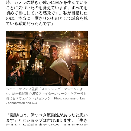
時、カメラの動きが確かに何かを生んでいる
ことに気づいたのを覚えています。すべてを
初めて目にしている感覚です。私が目指した
のは、本当に一度きりのものとして試合を観
ている感覚だったんです」
ベニー・サフディ監督『スマッシング・マシーン』よ
り、総合格闘家でUFCファイターのマーク・ケアー役を
演じるドウェイン・ジョンソン Photo courtesy of Eric
Zachanowich and A24.
「撮影には、保つべき流動性があったと思い
ます」とビショップは付け加えます。「生き
生きとした感覚を出すための、ある種の開放
性です。簡単に撮れすぎるものや、都合が良