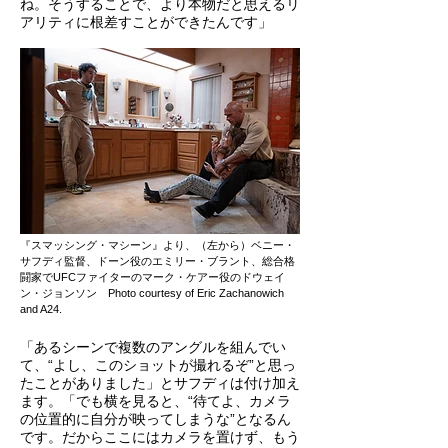
ね。そうすることで、より本物だと思えるリ
アリティに根差すことができたんです」
『スマッシング・マシーン』より、（左から）ベニー・
サフディ監督、ドーン役のエミリー・ブラント、総合格
闘家でUFCファイターのマーク・ケアー役のドウェイ
ン・ジョンソン Photo courtesy of Eric Zachanowich
and A24.
「あるシーンで複数のアングルを組んでい
て、“よし、このショットが撮れるぞ”と思っ
たことがありました」とサフディは付け加え
ます。「でも横を見ると、“待てよ、カメラ
の位置的に自分が映ってしまうな”となるん
です。だからここにはカメラを置けず、もう