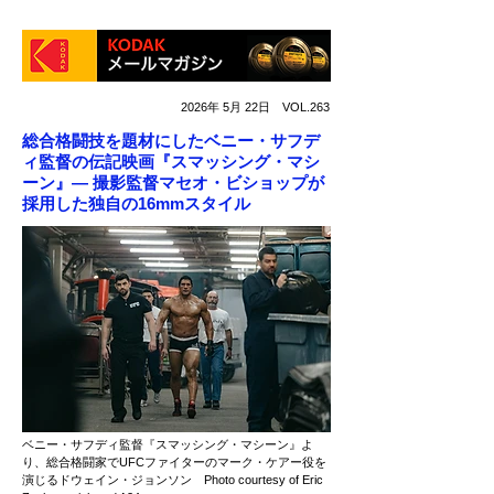
2026年 5月 22日 VOL.263
総合格闘技を題材にしたベニー・サフデ
ィ監督の伝記映画『スマッシング・マシ
ーン』― 撮影監督マセオ・ビショップが
採用した独自の16mmスタイル
ベニー・サフディ監督『スマッシング・マシーン』よ
り、総合格闘家でUFCファイターのマーク・ケアー役を
演じるドウェイン・ジョンソン Photo courtesy of Eric