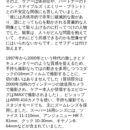
その上、ケアーは依存症や、パートナーのド
ーン・ステイプルズ（エミリー・ブラント）
との不安定な関係にも苦しんでいました。
「彼には共依存的で非常に破滅的な面があ
り、誰にとっても心を動かされる普遍的な人
間像として取り上げるのに打ってつけの人物
でした。観客は、人々がどんな問題を抱えて
いて、それにどう共感できるのかを想像せず
にはいられないからです」とサフディは付け
加えます。
1997年から2000年という時代の激しさとド
キュメンタリーのような質感を捉えるため、
手持ち撮影ならではの動きを多用しつつコダ
ックの16mmフィルムで撮影することに、一
切の迷いはありませんでした（冒頭部分は
2000年当時のヴィンテージの放送用カメラ
で撮影され、ケアー本人が登場するエピロー
グはIMAXで撮影されました）。ビショップ
はARRI 416カメラを使い、手持ち撮影でも
スタジオモードでも、主にズームレンズを採
用しました。スーパー16用レンズには、ツ
ァイス 11-110mm、アンジェニュー HR 7-
81mm、クック 10-30mm、キヤノン8-
64mmなどが含まれていました。