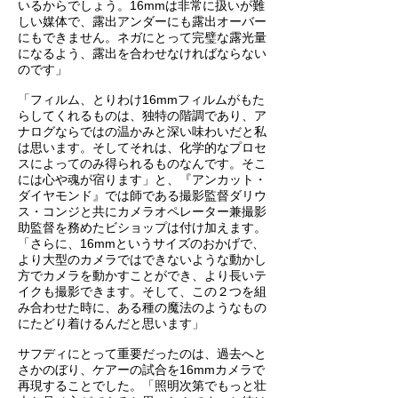
いるからでしょう。16mmは非常に扱いが難
しい媒体で、露出アンダーにも露出オーバー
にもできません。ネガにとって完璧な露光量
になるよう、露出を合わせなければならない
のです」
「フィルム、とりわけ16mmフィルムがもた
らしてくれるものは、独特の階調であり、ア
ナログならではの温かみと深い味わいだと私
は思います。そしてそれは、化学的なプロセ
スによってのみ得られるものなんです。そこ
には心や魂が宿ります」と、『アンカット・
ダイヤモンド』では師である撮影監督ダリウ
ス・コンジと共にカメラオペレーター兼撮影
助監督を務めたビショップは付け加えます。
「さらに、16mmというサイズのおかげで、
より大型のカメラではできないような動かし
方でカメラを動かすことができ、より長いテ
イクも撮影できます。そして、この２つを組
み合わせた時に、ある種の魔法のようなもの
にたどり着けるんだと思います」
サフディにとって重要だったのは、過去へと
さかのぼり、ケアーの試合を16mmカメラで
再現することでした。「照明次第でもっと壮