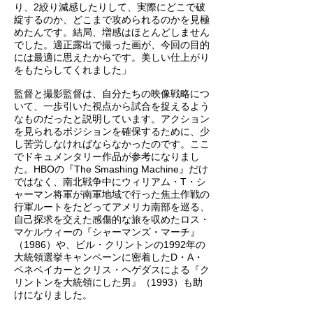
り、2絞り減感したりして、実際にどこで破
綻するのか、どこまで攻められるのかを見極
めたんです。結局、増感はほとんどしません
でした。適正露出で撮った画が、今回の目的
には最適に思えたからです。美しい仕上がり
をもたらしてくれました」
監督と撮影監督は、自分たちの映像戦略につ
いて、一歩引いた視点から試合を捉えるよう
なものだったと説明しています。アクション
を見られるポジションを確保するために、少
し苦労しなければならなかったのです。ここ
でドキュメンタリー作品が参考になりまし
た。HBOの『The Smashing Machine』だけ
ではなく、南北戦争中にウィリアム・T・シ
ャーマン将軍が南軍地域で行った焦土作戦の
行軍ルートをたどってアメリカ南部を巡る、
自己探求を交えた感傷的な旅を収めたロス・
マケルウィーの『シャーマンズ・マーチ』
（1986）や、ビル・クリントンの1992年の
大統領選挙キャンペーンに密着したD・A・
ペネベイカーとクリス・ヘゲダスによる『ク
リントンを大統領にした男』（1993）も助
けになりました。