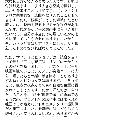
大な見せ方ができると思ったんです」と彼は
付け加えます。「より大きな空間で撮影し、
広がりを出すことも可能です。（ナラ・シネ
フロの実験的な）楽曲を取り入れることもで
きます。ただ、観客がこうした領域にたどり
着くには、映画を観る上で必要な視点がある
んです。観客をケアーの頭の中に入り込ませ
たいなら、自分が本当にその場にいるかのよ
うに感じてもらう必要があります。だからこ
そ、カメラ配置はリアリティにしっかりと根
差したものでなければなりませんでした」
ただ、サフディとビショップは、試合を描く
上で最もリアルな視点は、リングの外からの
ものだと判断しました。「バスケットボール
映画を観ていると、カメラが突然コートに入
り、選手たちと一緒に動き回ることがありま
すよね」とビショップは語ります。「そうす
ると、観客の視点がとても不自然な位置に置
かれてしまうんです。だから私たちは、自分
たちのことを、 “現実”世界で選手に密着でき
るものの、プロとしての試合中には限られた
範囲でしか追えないドキュメンタリー撮影班
だと想定しました。撮影班には、どうしても
許可されず立ち入れない場所がありますから