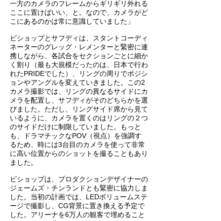
一方のカメラのフレームからギリギリ外れる
ここに置けばいい、と。なので、カメラがど
こにあるのかは常に意識していました」
ビショップとサフディは、スタントコーディ
ネーターのグレッグ・レメンターと緊密に連
携しながら、各試合をセクションごとに細か
く割り（最も大規模だったのは、日本で行わ
れたPRIDEでした）、リングの周りでポジシ
ョンやアングルを変えていきました。この2
カメラ撮影では、リングの異なるサイドにカ
メラを配置し、サフディがそのどちらかを選
びました。ただし、リングサイド席から見て
いるように、カメラを置くのはリングの２つ
のサイドだけに制限していました。もっと
も、ドラマチックなPOV（視点）を強調す
るため、時には3台目のカメラを使って非常
に高い位置からのショットを撮ることもあり
ました。
ビショップは、プロダクションデザイナーの
ジェームズ・チンランドとも緊密に協力しま
した。当初の計画では、LEDボリュームステ
ージで撮影し、CG背景に置き換える予定で
した。アリーナを6万人の観客で埋めること