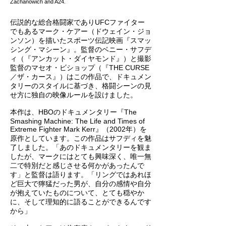
Zachanowich and A24.
伝説的な総合格闘家でありUFCファイター
でもあるマーク・ケアー（ドウェイン・ジョ
ンソン）を描いたスポーツ伝記映画『スマッ
シング・マシーン』。監督のベニー・サフデ
ィ（『アンカット・ダイヤモンド』）と撮影
監督のマセオ・ビショップ（『THE CURSE
／ザ・カース』）はこの作品で、ドキュメン
タリーのスタイルに基づき、格闘シーンの見
せ方に独自の映像ルールを設けました。
本作は、HBOのドキュメンタリー『The
Smashing Machine: The Life and Times of
Extreme Fighter Mark Kerr』（2002年）を
原作としています。この作品はサフディを魅
了しました。「あのドキュメンタリーを観ま
したが、マークにはとても興味深く、唯一無
二で特別だと感じさせる何かがあったんで
す」と監督は語ります。「リングではあれほ
ど巨大で獰猛だった男が、自分の感情や自分
が抱えていたものについて、とても穏やか
に、そして理知的に語ることができるんです
から」