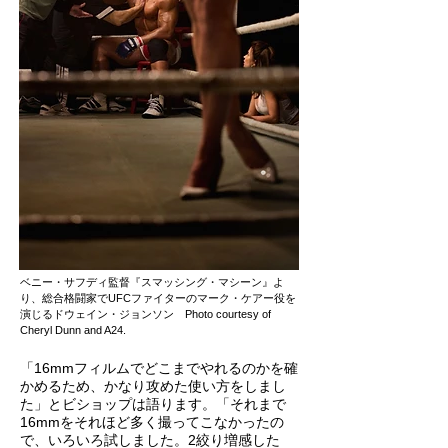
ベニー・サフディ監督『スマッシング・マシーン』よ
り、総合格闘家でUFCファイターのマーク・ケアー役を
演じるドウェイン・ジョンソン Photo courtesy of
Cheryl Dunn and A24.
「16mmフィルムでどこまでやれるのかを確
かめるため、かなり攻めた使い方をしまし
た」とビショップは語ります。「それまで
16mmをそれほど多く撮ってこなかったの
で、いろいろ試しました。2絞り増感した