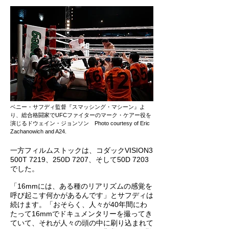
ベニー・サフディ監督『スマッシング・マシーン』よ
り、総合格闘家でUFCファイターのマーク・ケアー役を
演じるドウェイン・ジョンソン Photo courtesy of Eric
Zachanowich and A24.
一方フィルムストックは、コダックVISION3
500T 7219、250D 7207、そして50D 7203
でした。
「16mmには、ある種のリアリズムの感覚を
呼び起こす何かがあるんです」とサフディは
続けます。「おそらく、人々が40年間にわ
たって16mmでドキュメンタリーを撮ってき
ていて、それが人々の頭の中に刷り込まれて