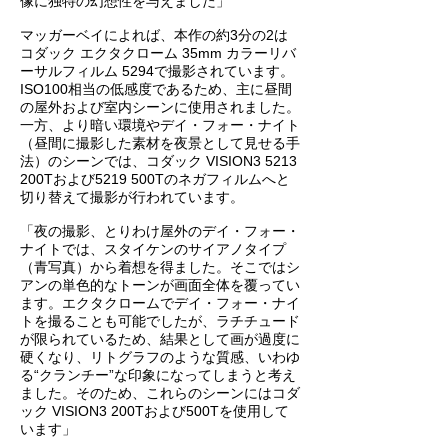
像に独特の幻想性を与えました」
マッガーベイによれば、本作の約3分の2は
コダック エクタクローム 35mm カラーリバ
ーサルフィルム 5294で撮影されています。
ISO100相当の低感度であるため、主に昼間
の屋外および室内シーンに使用されました。
一方、より暗い環境やデイ・フォー・ナイト
（昼間に撮影した素材を夜景として見せる手
法）のシーンでは、コダック VISION3 5213
200Tおよび5219 500Tのネガフィルムへと
切り替えて撮影が行われています。
「夜の撮影、とりわけ屋外のデイ・フォー・
ナイトでは、スタイケンのサイアノタイプ
（青写真）から着想を得ました。そこではシ
アンの単色的なトーンが画面全体を覆ってい
ます。エクタクロームでデイ・フォー・ナイ
トを撮ることも可能でしたが、ラチチュード
が限られているため、結果として画が過度に
硬くなり、リトグラフのような質感、いわゆ
る“クランチー”な印象になってしまうと考え
ました。そのため、これらのシーンにはコダ
ック VISION3 200Tおよび500Tを使用して
います」