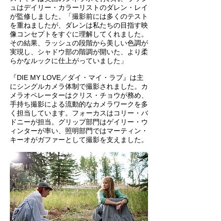
ュはデイリー・カラーリストのダレン・レイ
が監修しました。「撮影前には多くのテスト
を重ねましたが、ダレンは私たちの目指す映
像コンセプトをすぐに理解してくれました。
その結果、ラッシュの段階から美しい色調が
実現し、シャドウ部の階調が開いた、より柔
らかなルックに仕上がっていました」
『DIE MY LOVE／ダイ・マイ・ラブ』は主
にシングルカメラ体制で撮影されました。カ
メラオペレーターはクリス・チョウが務め、
手持ち撮影による流動的なカメラワークを多
く担当しています。フォーカスはコリー・バ
ドニーが担当。グリップ部門はゲイリー・ウ
ィンターが率い、照明部門ではマーティン・
キーオがガファーとして撮影を支えました。