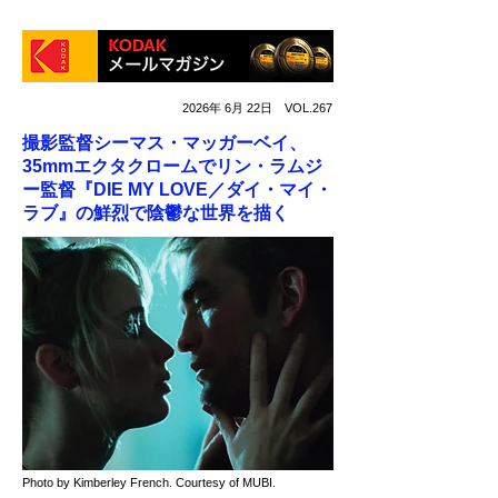
2026年 6月 22日 VOL.267
撮影監督シーマス・マッガーベイ、
35mmエクタクロームでリン・ラムジ
ー監督『DIE MY LOVE／ダイ・マイ・
ラブ』の鮮烈で陰鬱な世界を描く
Photo by Kimberley French. Courtesy of MUBI.