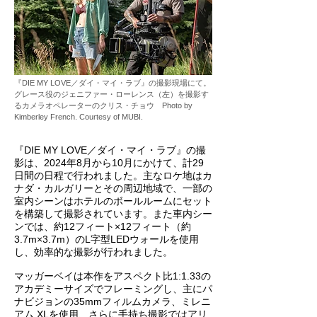
『DIE MY LOVE／ダイ・マイ・ラブ』の撮影現場にて。
グレース役のジェニファー・ローレンス（左）を撮影す
るカメラオペレーターのクリス・チョウ Photo by
Kimberley French. Courtesy of MUBI.
『DIE MY LOVE／ダイ・マイ・ラブ』の撮
影は、2024年8月から10月にかけて、計29
日間の日程で行われました。主なロケ地はカ
ナダ・カルガリーとその周辺地域で、一部の
室内シーンはホテルのボールルームにセット
を構築して撮影されています。また車内シー
ンでは、約12フィート×12フィート（約
3.7m×3.7m）のL字型LEDウォールを使用
し、効率的な撮影が行われました。
マッガーベイは本作をアスペクト比1:1.33の
アカデミーサイズでフレーミングし、主にパ
ナビジョンの35mmフィルムカメラ、ミレニ
アム XLを使用、さらに手持ち撮影ではアリ