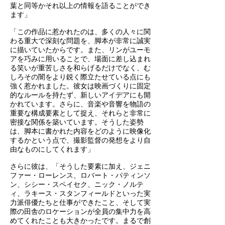
葉と同等かそれ以上の情報を語ることができ
ます」
「この作品に惹かれたのは、多くの人々に関
わる重大で深刻な問題を、脚本が非常に誠実
に描いていたからです。また、リンがユーモ
アを巧みに用いることで、場面に差し込まれ
る笑いが重苦しさを和らげるだけでなく、む
しろその闇をより鋭く際立たせている点にも
強く惹かれました。彼女は映画づくりに固定
的なルールを持たず、新しいアイデアにも開
かれています。さらに、音楽や音響を物語の
重要な構成要素として捉え、それらと非常に
密接な関係を築いています。そうした姿勢
は、脚本に書かれた内容をどのように映像化
するかという点で、撮影監督の発想をより自
由なものにしてくれます」
さらに彼は、「そうした要素に加え、ジェニ
ファー・ローレンス、ロバート・パティンソ
ン、シシー・スペイセク、ニック・ノルテ
ィ、ラキース・スタンフィールドといった実
力派俳優たちと仕事ができたこと、そして実
際の田舎のロケーションが全員の集中力を高
めてくれたことも大きかったです。まるで創