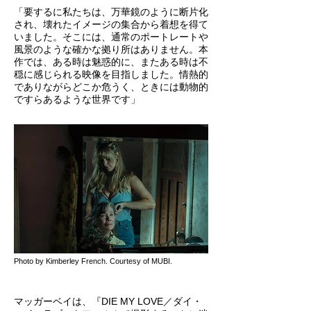
「要するに私たちは、万華鏡のように断片化
され、壊れたイメージの集合から着想を得て
いました。そこには、通常のポートレートや
風景のような確かな拠り所はありません。本
作では、ある時は魅惑的に、またある時は不
穏に感じられる映像を目指しました。情熱的
でありながらどこか危うく、ときには動物的
ですらあるような世界です」
Photo by Kimberley French. Courtesy of MUBI.
マッガーベイは、『DIE MY LOVE／ダイ・