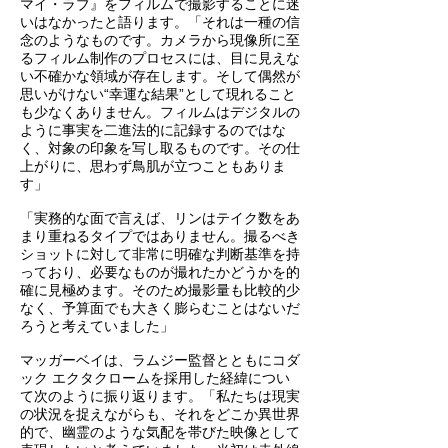
マイ・ラブ』をフィルムで撮影することに迷
いはなかったと語ります。「それは一種の信
念のようなものです。カメラから現像所に至
るフィルム制作のプロセスには、目に見えな
い不確かな領域が存在します。そして偶然が
思いがけない“幸運な結果”として現れること
も少なくありません。フィルムはデジタルの
ように事実を二進法的に記録するのではな
く、対象の印象を写し取るものです。その仕
上がりに、思わず鳥肌が立つこともありま
す」
「実務的な面で言えば、リンはテイク数をあ
まり重ねるタイプではありません。撮るべき
ショットに対して非常に明確な判断基準を持
っており、必要なものが撮れたかどうかを的
確に見極めます。そのため撮影量も比較的少
なく、予算面でも大きく膨らむことはないだ
ろうと考えていました」
マッガーベイは、ラムジー監督とともにコダ
ック エクタクロームを採用した経緯につい
て次のように振り返ります。「私たちは現実
の状況を捉えながらも、それをどこか異世界
的で、幽霊のような気配を帯びた映像として