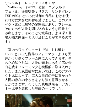
リシャルト・レンチェフスキ）や
『Saltburn』（2023、監督：エメラルド・
フェネル、撮影監督：リヌス・サンドグレン
FSF ASC）といった近年の作品における使
われ方に大きな影響を受けました。このアス
ペクト比には独特の閉塞感があり、フレーム
そのものが人物を閉じ込めるような印象を生
み出します。そのことで観客は、より深く登
場人物の内面へと入り込むことができるので
す」
「室内のワイドショットでは、1:1.85や
1:2.35といった横長のフォーマットよりも天
井がより多くフレーム内に入ってきます。そ
のため私たちは、人物の頭上にあえて広い余
白を残すフレーミングを積極的に取り入れま
した。また風景描写においては、このアスペ
クト比によって、広大な自然の中に置かれた
人間の存在の小ささをより強く意識させるこ
とができます。そうした表現効果も、アカデ
ミー比率を選択した理由の一つでした」