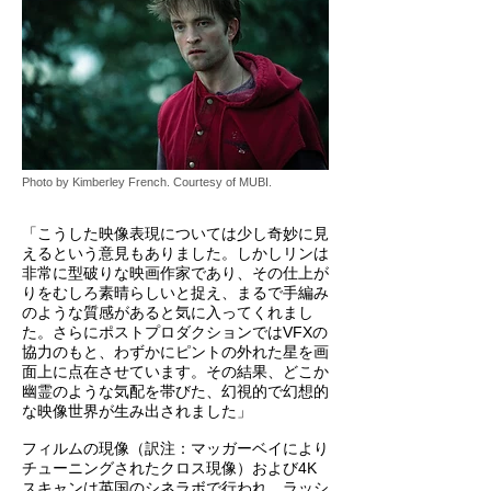
Photo by Kimberley French. Courtesy of MUBI.
「こうした映像表現については少し奇妙に見
えるという意見もありました。しかしリンは
非常に型破りな映画作家であり、その仕上が
りをむしろ素晴らしいと捉え、まるで手編み
のような質感があると気に入ってくれまし
た。さらにポストプロダクションではVFXの
協力のもと、わずかにピントの外れた星を画
面上に点在させています。その結果、どこか
幽霊のような気配を帯びた、幻視的で幻想的
な映像世界が生み出されました」
フィルムの現像（訳注：マッガーベイにより
チューニングされたクロス現像）および4K
スキャンは英国のシネラボで行われ、ラッシ