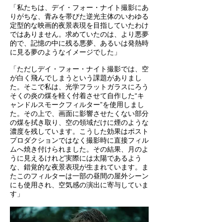
「私たちは、デイ・フォー・ナイト撮影にあ
りがちな、青みを帯びた逆光主体のいわゆる
定型的な映画的夜景表現を目指していたわけ
ではありません。求めていたのは、より悪夢
的で、記憶の中に残る悪夢、あるいは発熱時
に見る夢のようなイメージでした」
「ただしデイ・フォー・ナイト撮影では、空
が白く飛んでしまうという課題がありまし
た。そこで私は、光学フラットガラスにろう
そくの炎の煤を軽く付着させて自作した“キ
ャンドルスモークフィルター”を使用しまし
た。その上で、画面に影響させたくない部分
の煤を拭き取り、空の領域だけに煙のような
濃度を残しています。こうした効果はポスト
プロダクションではなく撮影時に直接フィル
ムへ焼き付けられました。その結果、月のよ
うに見えるけれど実際には太陽であるよう
な、錯覚的な夜景表現が生まれています。ま
たこのフィルターは一部の昼間の屋外シーン
にも使用され、空気感の演出に寄与していま
す」