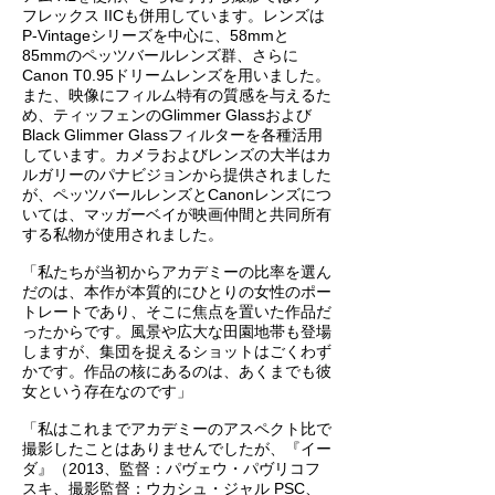
フレックス IICも併用しています。レンズは
P-Vintageシリーズを中心に、58mmと
85mmのペッツバールレンズ群、さらに
Canon T0.95ドリームレンズを用いました。
また、映像にフィルム特有の質感を与えるた
め、ティッフェンのGlimmer Glassおよび
Black Glimmer Glassフィルターを各種活用
しています。カメラおよびレンズの大半はカ
ルガリーのパナビジョンから提供されました
が、ペッツバールレンズとCanonレンズにつ
いては、マッガーベイが映画仲間と共同所有
する私物が使用されました。
「私たちが当初からアカデミーの比率を選ん
だのは、本作が本質的にひとりの女性のポー
トレートであり、そこに焦点を置いた作品だ
ったからです。風景や広大な田園地帯も登場
しますが、集団を捉えるショットはごくわず
かです。作品の核にあるのは、あくまでも彼
女という存在なのです」
「私はこれまでアカデミーのアスペクト比で
撮影したことはありませんでしたが、『イー
ダ』（2013、監督：パヴェウ・パヴリコフ
スキ、撮影監督：ウカシュ・ジャル PSC、