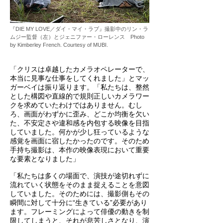
『DIE MY LOVE／ダイ・マイ・ラブ』撮影中のリン・ラ
ムジー監督（左）とジェニファー・ローレンス Photo
by Kimberley French. Courtesy of MUBI.
「クリスは卓越したカメラオペレーターで、
本当に見事な仕事をしてくれました」とマッ
ガーベイは振り返ります。「私たちは、整然
とした構図や直線的で規則正しいカメラワー
クを求めていたわけではありません。むし
ろ、画面がわずかに歪み、どこか均衡を欠い
た、不安定さや違和感を内包する映像を目指
していました。何かが少し狂っているような
感覚を画面に宿したかったのです。そのため
手持ち撮影は、本作の映像表現において重要
な要素となりました」
「私たちは多くの場面で、演技が途切れずに
流れていく状態をそのまま捉えることを意図
していました。そのためには、撮影側もその
瞬間に対して十分に“生きている”必要があり
ます。フレーミングによって俳優の動きを制
限してしまうと、それが息苦しさとなり、演