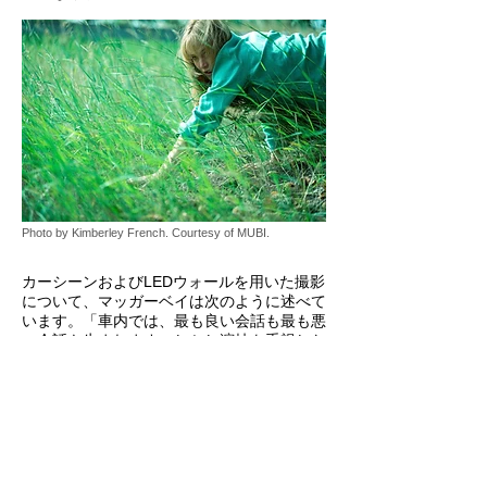
Photo by Kimberley French. Courtesy of MUBI.
カーシーンおよびLEDウォールを用いた撮影
について、マッガーベイは次のように述べて
います。「車内では、最も良い会話も最も悪
い会話も生まれます。しかし演技を重視した
撮影という観点では、プロセス・トレーラー
やローローダーを使う方法は、しばしば大き
な制約となることがあります」
「この発想の背景には、車内を“圧力鍋”のよ
うな閉塞空間として機能させたいという意図
がありました。また、俳優の演技をスムーズ