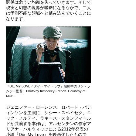
関係は危うい均衡を失っていきます。そして
現実と幻想の境界が曖昧になるなかで、二人
は予測不能な領域へと踏み込んでいくことに
なります。
『DIE MY LOVE／ダイ・マイ・ラブ』撮影中のリン・ラ
ムジー監督 Photo by Kimberley French. Courtesy of
MUBI.
ジェニファー・ローレンス、ロバート・パテ
ィンソンを主演に、シシー・スペイセク、ニ
ック・ノルティ、ラキース・スタンフィール
ドが共演する本作は、アルゼンチンの作家ア
リアナ・ハルウィッツによる2012年発表の
小説『Die, My Love』を映画化したもので