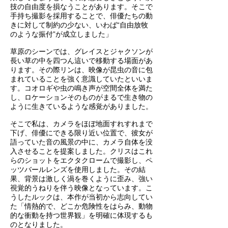
技の自由度を損なうことがあります。そこで
手持ち撮影を採用することで、俳優たちの動
きに対して制約の少ない、いわば“自由放牧
のような振付”が成立しました」
草原のシーンでは、グレイスとジャクソンが
長い草の中を四つん這いで移動する場面があ
ります。その際リンは、映像が昆虫の音に包
まれていることを強く意識していたといいま
す。コオロギや虫の鳴き声が空間全体を満た
し、ロケーションそのものがまるで生き物の
ように生きているような感覚がありました。
そこで私は、カメラをほぼ地面すれすれまで
下げ、俳優にできる限り近い位置で、彼女が
語っていた音の風景の中に、カメラ自体を没
入させることを提案しました。クリスはこれ
らのショットをエクタクロームで撮影し、ペ
ッツバールレンズを使用しました。その結
果、背景は激しく渦を巻くように歪み、強い
視覚的うねりを伴う映像となっています。こ
うしたルックは、本作が当初から志向してい
た「情熱的で、どこか危険性をはらみ、動物
的な衝動を持つ世界観」を明確に体現するも
のとなりました。