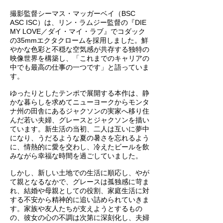
撮影監督シーマス・マッガーベイ（BSC
ASC ISC）は、リン・ラムジー監督の『DIE
MY LOVE／ダイ・マイ・ラブ』でコダック
の35mmエクタクロームを採用しました。鮮
やかな色彩と不穏な空気感が共存する独特の
映像世界を構築し、「これまでのキャリアの
中でも最高の仕事の一つです」と語っていま
す。
ゆったりとしたテンポで展開する本作は、静
かな暮らしを求めてニューヨークからモンタ
ナ州の田舎にあるジャクソンの実家へ移り住
んだ若い夫婦、グレースとジャクソンを描い
ています。新生活の当初、二人は互いに夢中
になり、うだるような夏の暑さを忘れるよう
に、情熱的に愛を交わし、冷えたビールを飲
みながら幸福な時間を過ごしていました。
しかし、新しい土地での生活に順応し、やが
て親となるなかで、グレースは孤独感に苛ま
れ、結婚や母親としての役割、家庭生活に対
する不安から精神的に追い詰められていきま
す。家族や友人たちが支えようとするもの
の、彼女の心の不調は次第に深刻化し、夫婦