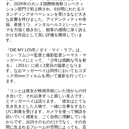
す。2025年のカンヌ国際映画祭コンペティ
ション部門で初上映され、6分間にわたるス
タンディングオベーションを受けるなど大き
な反響を呼びました。アイデンティティや幸
福、産後うつ、メンタルヘルスといったテー
マを力強く描き出し、観客の感情に深く訴え
かける作品として高い評価を獲得していま
す。
『DIE MY LOVE／ダイ・マイ・ラブ』は、
リン・ラムジー監督と撮影監督シーマス・マ
ッガーベイにとって、『少年は残酷な弓を射
る』（2011）に続く2度目の協業となりま
す。なおマッガーベイは同作においてもコダ
ック35mmフィルムを用いて撮影を行ってい
ます。
「リンとは彼女が映画学校にいた頃からの付
き合いで、それ以来ずっと親しい友人です」
とマッガーベイは語ります。「彼女はとても
生き生きとした人物で、一緒に仕事をするた
びに刺激を受けます。カメラを使って物語を
紡いでいく感覚を、ごく自然に理解している
からです。台詞そのものだけでなく、その合
間に生まれるフレームや空間によっても、言