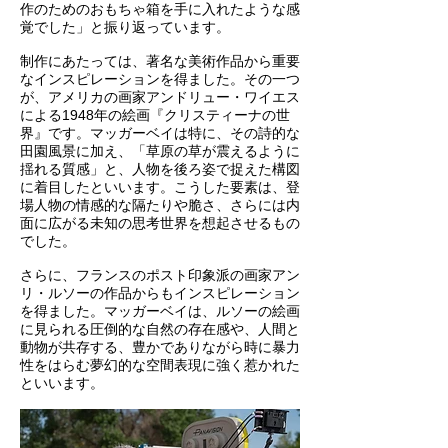
作のためのおもちゃ箱を手に入れたような感
覚でした」と振り返っています。
制作にあたっては、著名な美術作品から重要
なインスピレーションを得ました。その一つ
が、アメリカの画家アンドリュー・ワイエス
による1948年の絵画『クリスティーナの世
界』です。マッガーベイは特に、その詩的な
田園風景に加え、「草原の草が震えるように
揺れる質感」と、人物を後ろ姿で捉えた構図
に着目したといいます。こうした要素は、登
場人物の情感的な隔たりや脆さ、さらには内
面に広がる未知の思考世界を想起させるもの
でした。
さらに、フランスのポスト印象派の画家アン
リ・ルソーの作品からもインスピレーション
を得ました。マッガーベイは、ルソーの絵画
に見られる圧倒的な自然の存在感や、人間と
動物が共存する、豊かでありながら時に暴力
性をはらむ夢幻的な空間表現に強く惹かれた
といいます。