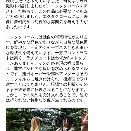
表現したいと考えていました。当初は赤外線
撮影も検討しましたが、エクタクロームをテ
ストした時点で、この作品に必要なフィルム
だと確信しました。エクタクロームには、映
像に夢幻的かつ幻視的な雰囲気を与える力が
あったのです」
エクタクロームには独自の写真特性がありま
す。鮮やかな発色でありながら自然な肌色再
現を実現し、一定のシャープネスときめ細か
な粒状性を備えています。一方でコントラス
トは高く、ラチチュードはわずか6ストップ
しかありません。そのため表現の幅は限ら
れ、非常にシビアな扱いを求められるフィル
ムです。露出オーバーや露出アンダーはその
ままフィルムに焼き付けられ、後処理で取り
戻すことはできません。現場での判断がその
まま最終結果に反映されることになります。
しかし、その制約を受け入れることで、他で
は得られない特別な映像が生まれるのです。