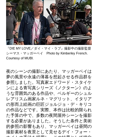
『DIE MY LOVE／ダイ・マイ・ラブ』撮影中の撮影監督
シーマス・マッガーベイ Photo by Kimberley French.
Courtesy of MUBI.
夜のシーンの撮影にあたり、マッガーベイは
夢の風景や永遠の薄暮を想起させる作品群を
参照しました。写真家エドワード・スタイケ
ンによる青写真シリーズ《ノクターン》のよ
うな雰囲気のある作品や、ベルギーのシュル
レアリスム画家ルネ・マグリット、イタリア
の形而上絵画の巨匠ジョルジョ・デ・キリコ
の作品などです。実際、本作は比較的限られ
た予算の中で、多数の夜間屋外シーンを撮影
する必要がありました。そうした条件と美術
的参照の影響もあり、マッガーベイは昼間の
撮影素材を夜景として見せるデイ・フォー・