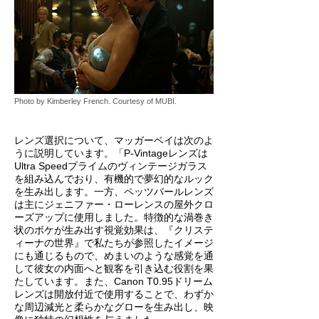
Photo by Kimberley French. Courtesy of MUBI.
レンズ選択について、マッガーベイは次のよ
うに説明しています。「P-Vintageレンズは
Ultra Speedプライムのヴィンテージガラス
を組み込んでおり、有機的で夢幻的なルック
を生み出します。一方、ペッツバールレンズ
は主にジェニファー・ローレンスの屋外クロ
ーズアップに使用しました。特徴的な渦巻き
状のボケが生み出す視覚効果は、『クリステ
ィーナの世界』で私たちが参照したイメージ
にも通じるもので、めまいのような感覚を通
して彼女の内面へと観客を引き込む役割を果
たしています。また、Canon T0.95ドリーム
レンズは開放付近で使用することで、わずか
な周辺減光と柔らかなグローを生み出し、映