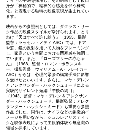
ナイトの手法を採用し、その結果として彼自
身が「神秘的で、精神的な感覚を伴う様式
化」と表現する独特の映像表現が生まれてい
ます。
映画からの参照例としては、ダグラス・サー
ク作品の映像スタイルが挙げられます。とり
わけ『天はすべて許し給う』（1955、撮影
監督：ラッセル・メティ ASC）では、ドア
や窓、鏡の反射を用いて人物をフレーミング
し、家庭という空間における閉塞感を強調し
ています。また、『ローズマリーの赤ちゃ
ん』（1968、監督：ロマン・ポランスキ
ー、撮影監督：ウィリアム・A・フレイカー
ASC）からは、心理的緊張の構築手法に影響
を受けたといいます。さらに、マヤ・デレン
とアレクサンダー・ハックシュミードによる
実験的サイレント短編『午後の網目』
（1943、監督：マヤ・デレン & アレクサン
ダー・ハックシュミード、撮影監督：アレク
サンダー・ハックシュミード）も重要な参照
作品でした。同作は、ナイフなどの象徴的イ
メージを用いながら、シュルレアリスティッ
クな映像表現によって主観的体験や無意識の
領域を探求しています。