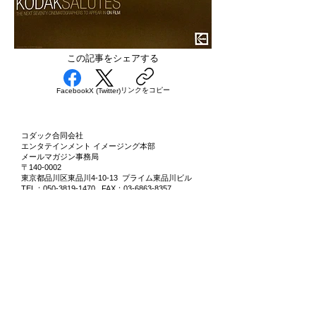
​この記事をシェアする
リンクをコピー
Facebook
X (Twitter)
コダック合同会社
エンタテインメント イメージング本部
メールマガジン事務局
〒140-0002
東京都品川区東品川4-10-13 プライム東品川ビル
TEL：050-3819-1470 FAX：03-6863-8357
・メールでのお問い合わせは
こちら
・メルマガのバックナンバーは
こちら
・配信登録を解除されたい方は
こちら
・新規で配信登録されたい方は
こちら
※設定変更を反映するまでにお時間がかかる場合がございま
すのでご了承ください。
・コダック個人情報保護方針は
こちら
本メールはメルマガ配信登録された方および名刺を交換してい
ただいた方や弊社イベントに参加された方にお送りしていま
す。
本メールに掲載されている内容を許可なく複製・転載すること