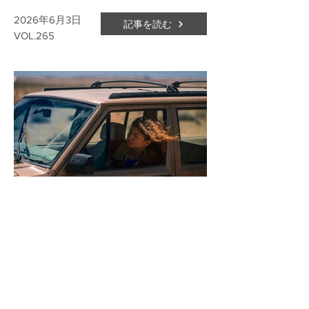
2026年6月3日
記事を読む
VOL.265
撮影監督マルツェル・レーブがコダック
の革新的フィルム「VERITA 200D」へと
発展する豊かな質感を備えた65mmと
35mmの“パイロットストック”で挑んだ
『ユーフォリア／EUPHORIA』シーズン
3
2026年5月26日