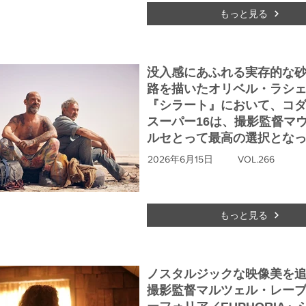
もっと見る
没入感にあふれる実存的な
路を描いたオリベル・ラシ
『シラート』において、コ
スーパー16は、撮影監督マ
ルセとって最高の選択とな
2026年6月15日
VOL.266
もっと見る
ノスタルジックな映像美を
撮影監督マルツェル・レー