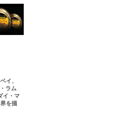
ーベイ、
ン・ラム
／ダイ・マ
世界を描