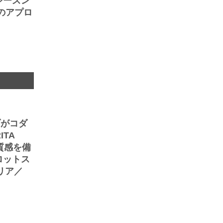
シーズン
のアプロ
ブがコダ
TA
質感を備
ロットス
リア／