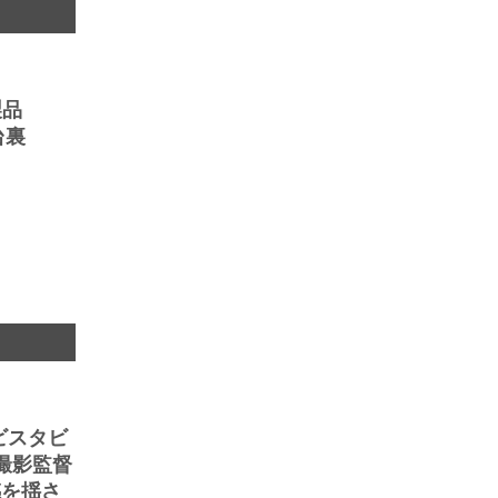
製品
台裏
 ビスタビ
撮影監督
感を揺さ