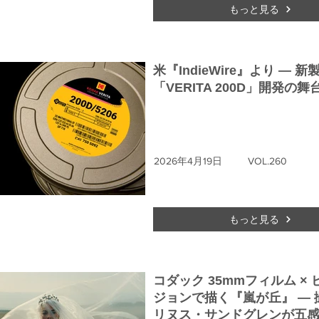
もっと見る
米『IndieWire』より ― 新
「VERITA 200D」開発の舞
2026年4月19日
VOL.260
もっと見る
コダック 35mmフィルム ×
ジョンで描く『嵐が丘』 ― 
リヌス・サンドグレンが五