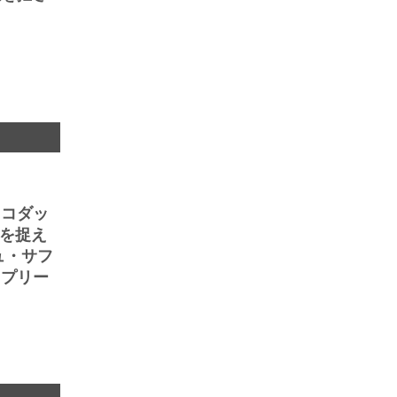
、コダッ
情を捉え
ュ・サフ
ュプリー