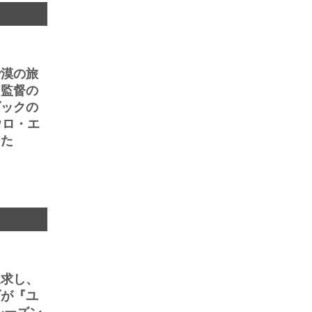
砂漠の旅
ェ監督の
ダックの
ウロ・エ
った
追求し、
ブが『ユ