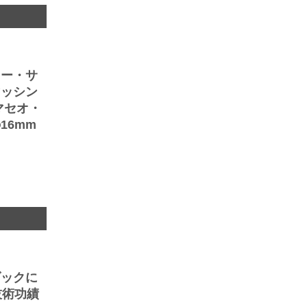
ニー・サ
マッシン
マセオ・
16mm
ダックに
技術功績