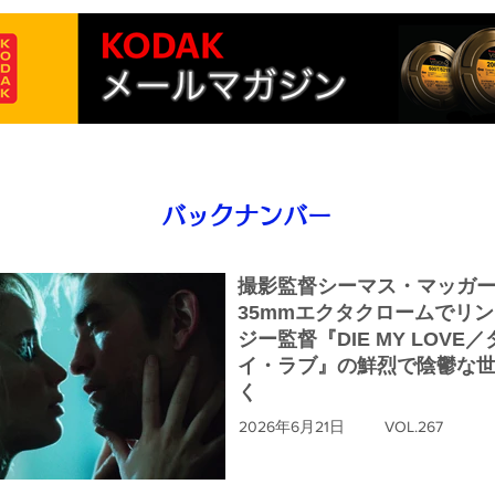
バックナンバー
撮影監督シーマス・マッガ
35mmエクタクロームでリ
ジー監督『DIE MY LOVE
イ・ラブ』の鮮烈で陰鬱な
く
2026年6月21日
VOL.267