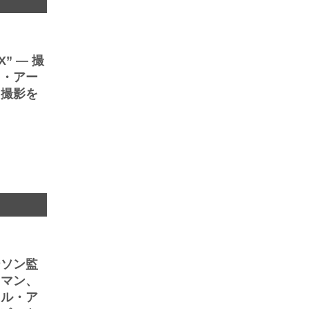
” ― 撮
ド・アー
ト撮影を
ト
ーソン監
ウマン、
トル・ア