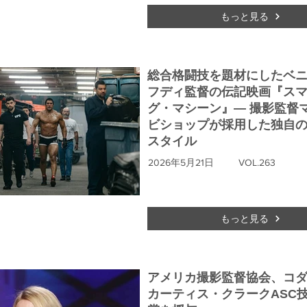
もっと見る
総合格闘技を題材にしたベ
フディ監督の伝記映画『ス
グ・マシーン』― 撮影監督
ビショップが採用した独自の
スタイル
2026年5月21日
VOL.263
もっと見る
アメリカ撮影監督協会、コ
カーティス・クラークASC