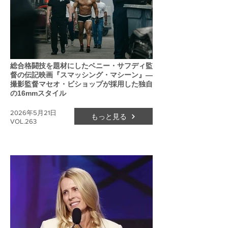
総合格闘技を題材にしたベニー・サフディ監
督の伝記映画『スマッシング・マシーン』―
撮影監督マセオ・ビショップが採用した独自
の16mmスタイル
2026年5月21日
もっと見る
VOL.263