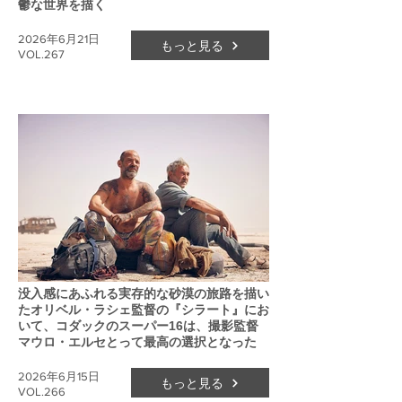
鬱な世界を描く
2026年6月21日
もっと見る
VOL.267
没入感にあふれる実存的な砂漠の旅路を描い
たオリベル・ラシェ監督の『シラート』にお
いて、コダックのスーパー16は、撮影監督
マウロ・エルセとって最高の選択となった
2026年6月15日
もっと見る
VOL.266