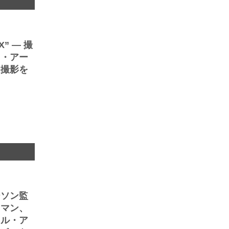
” ― 撮
ド・アー
ト撮影を
ト
ーソン監
ウマン、
トル・ア