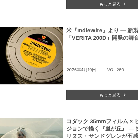
もっと見る
米『IndieWire』より ― 新
「VERITA 200D」開発の舞
2026年4月19日
VOL.260
もっと見る
コダック 35mmフィルム ×
ジョンで描く『嵐が丘』 ― 
リヌス・サンドグレンが五