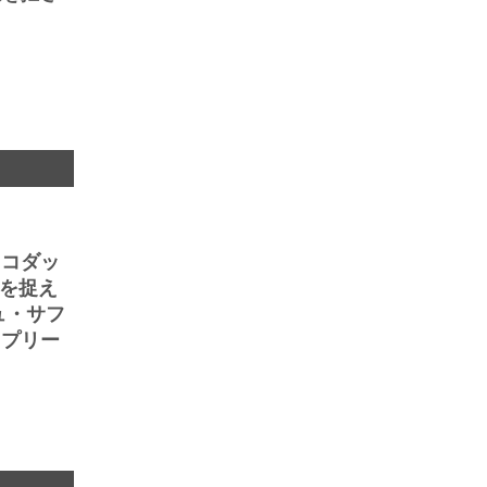
、コダッ
情を捉え
ュ・サフ
ュプリー