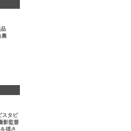
製品
台裏
 ビスタビ
撮影監督
感を揺さ