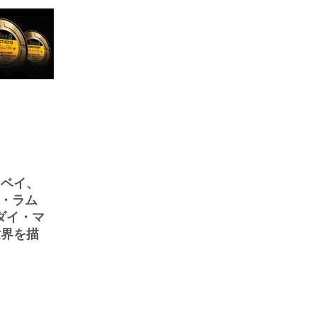
ーベイ、
ン・ラム
／ダイ・マ
世界を描