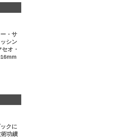
ニー・サ
マッシン
マセオ・
16mm
ダックに
技術功績