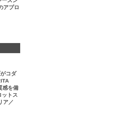
シーズン
のアプロ
ブがコダ
TA
質感を備
ロットス
リア／