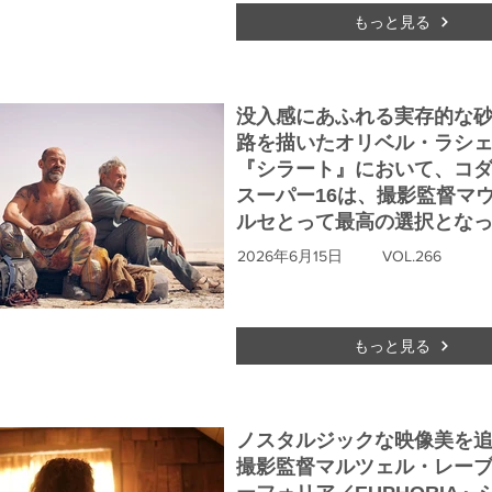
もっと見る
没入感にあふれる実存的な
路を描いたオリベル・ラシ
『シラート』において、コ
スーパー16は、撮影監督マ
ルセとって最高の選択とな
2026年6月15日
VOL.266
もっと見る
ノスタルジックな映像美を
撮影監督マルツェル・レー