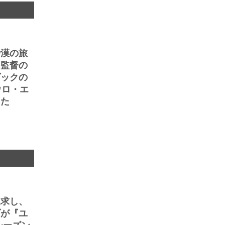
砂漠の旅
ェ監督の
ダックの
ウロ・エ
った
追求し、
ブが『ユ