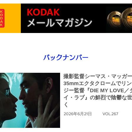
バックナンバー
撮影監督シーマス・マッガ
35mmエクタクロームでリ
ジー監督『DIE MY LOVE
イ・ラブ』の鮮烈で陰鬱な
く
2026年6月21日
VOL.267