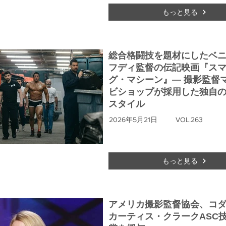
もっと見る
総合格闘技を題材にしたベ
フディ監督の伝記映画『ス
グ・マシーン』― 撮影監督
ビショップが採用した独自の
スタイル
2026年5月21日
VOL.263
もっと見る
アメリカ撮影監督協会、コ
カーティス・クラークASC