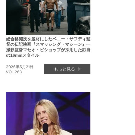
総合格闘技を題材にしたベニー・サフディ監
督の伝記映画『スマッシング・マシーン』―
撮影監督マセオ・ビショップが採用した独自
の16mmスタイル
2026年5月21日
もっと見る
VOL.263