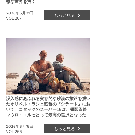
鬱な世界を描く
2026年6月21日
もっと見る
VOL.267
没入感にあふれる実存的な砂漠の旅路を描い
たオリベル・ラシェ監督の『シラート』にお
いて、コダックのスーパー16は、撮影監督
マウロ・エルセとって最高の選択となった
2026年6月15日
もっと見る
VOL.266