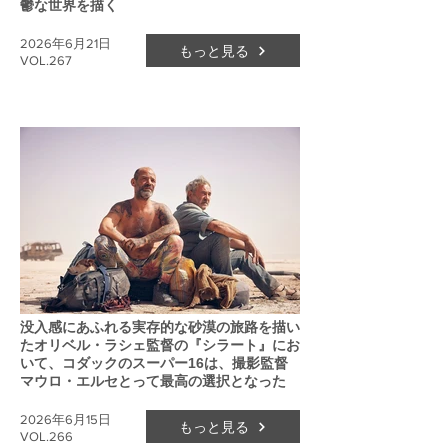
鬱な世界を描く
2026年6月21日
もっと見る
VOL.267
没入感にあふれる実存的な砂漠の旅路を描い
たオリベル・ラシェ監督の『シラート』にお
いて、コダックのスーパー16は、撮影監督
マウロ・エルセとって最高の選択となった
2026年6月15日
もっと見る
VOL.266