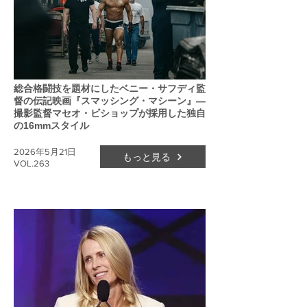
総合格闘技を題材にしたベニー・サフディ監
督の伝記映画『スマッシング・マシーン』―
撮影監督マセオ・ビショップが採用した独自
の16mmスタイル
2026年5月21日
もっと見る
VOL.263