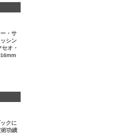
ニー・サ
マッシン
マセオ・
16mm
ダックに
技術功績