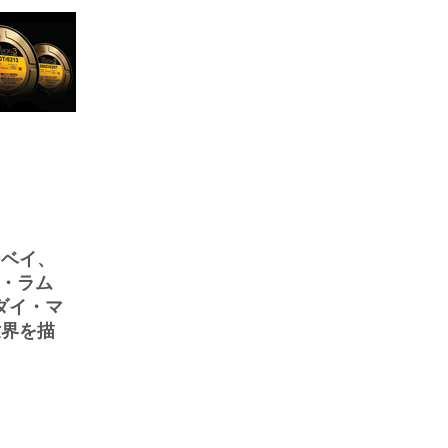
ーベイ、
ン・ラム
／ダイ・マ
世界を描