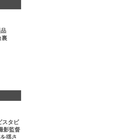
製品
台裏
 ビスタビ
撮影監督
感を揺さ