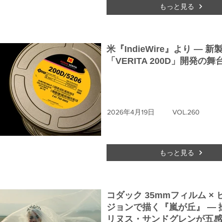
もっと見る
米『IndieWire』より ― 新
「VERITA 200D」開発の舞
2026年4月19日
VOL.260
もっと見る
コダック 35mmフィルム ×
ジョンで描く『嵐が丘』 ― 
リヌス・サンドグレンが五