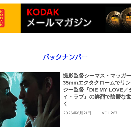
バックナンバー
撮影監督シーマス・マッガ
35mmエクタクロームでリ
ジー監督『DIE MY LOVE
イ・ラブ』の鮮烈で陰鬱な
く
2026年6月21日
VOL.267