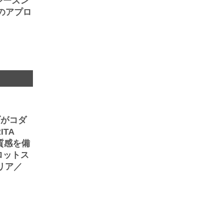
シーズン
のアプロ
ブがコダ
TA
質感を備
ロットス
リア／