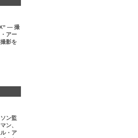
” ― 撮
ド・アー
ト撮影を
ト
ーソン監
ウマン、
トル・ア