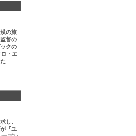
砂漠の旅
ェ監督の
ダックの
ウロ・エ
った
追求し、
ブが『ユ