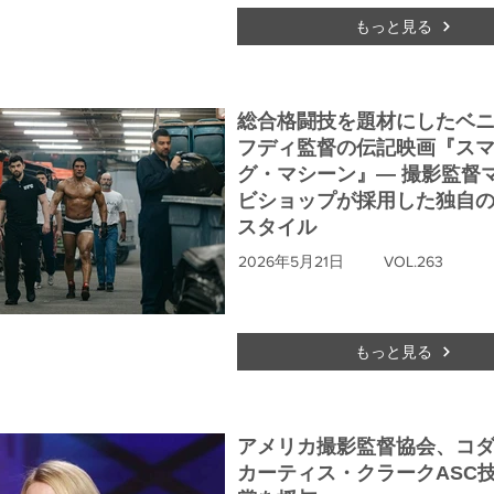
もっと見る
総合格闘技を題材にしたベ
フディ監督の伝記映画『ス
グ・マシーン』― 撮影監督
ビショップが採用した独自の
スタイル
2026年5月21日
VOL.263
もっと見る
アメリカ撮影監督協会、コ
カーティス・クラークASC