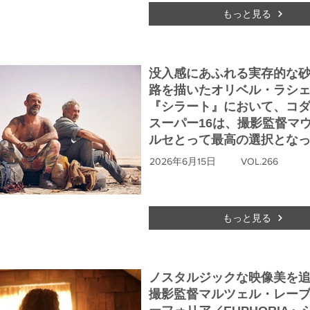
もっと見る
没入感にあふれる実存的な
路を描いたオリベル・ラシ
『シラート』において、コ
スーパー16は、撮影監督マ
ルセとって最高の選択とな
2026年6月15日
VOL.266
もっと見る
ノスタルジックな映像美を
撮影監督マルツェル・レー