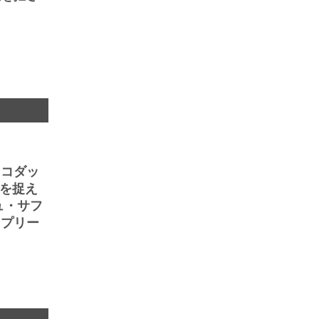
、コダッ
情を捉え
ュ・サフ
ュプリー