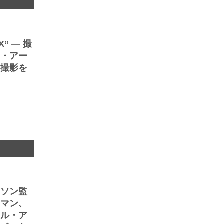
” ― 撮
ド・アー
ト撮影を
ト
ーソン監
ウマン、
トル・ア