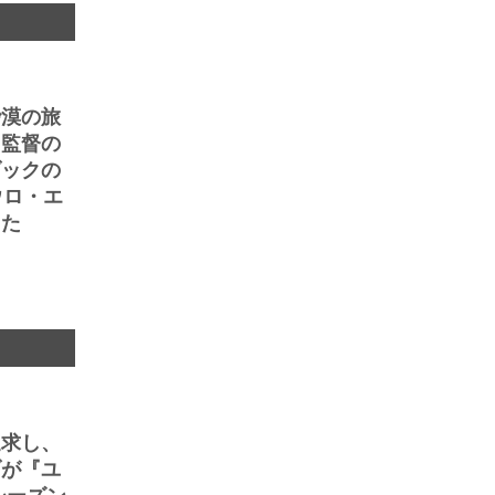
砂漠の旅
ェ監督の
ダックの
ウロ・エ
った
追求し、
ブが『ユ