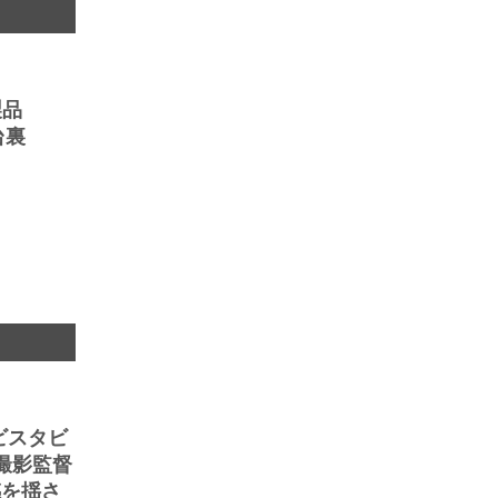
製品
台裏
 ビスタビ
撮影監督
感を揺さ