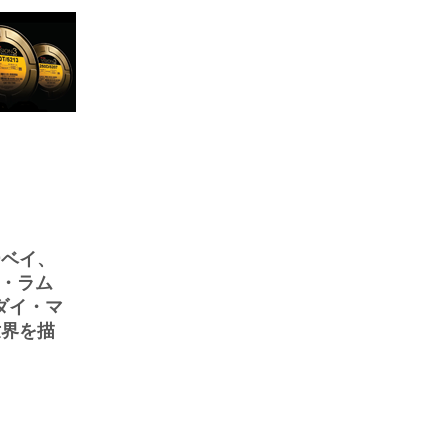
ーベイ、
ン・ラム
／ダイ・マ
世界を描