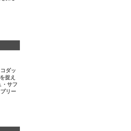
、コダッ
情を捉え
ュ・サフ
ュプリー