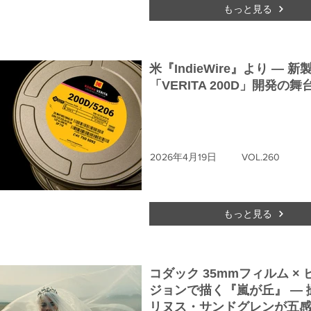
もっと見る
米『IndieWire』より ― 新
「VERITA 200D」開発の舞
2026年4月19日
VOL.260
もっと見る
コダック 35mmフィルム ×
ジョンで描く『嵐が丘』 ― 
リヌス・サンドグレンが五