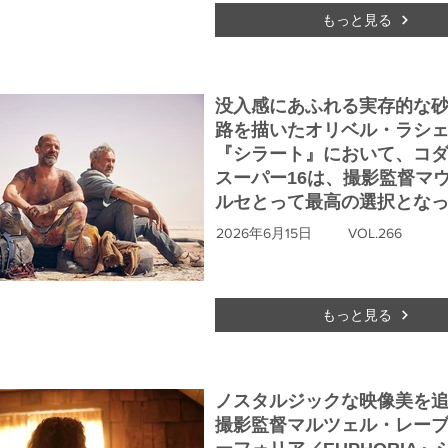
もっと見る
没入感にあふれる実存的な
路を描いたオリベル・ラシ
『シラート』において、コ
スーパー16は、撮影監督マ
ルセとって最高の選択とな
2026年6月15日
VOL.266
もっと見る
ノスタルジックな映像美を
撮影監督マルツェル・レー