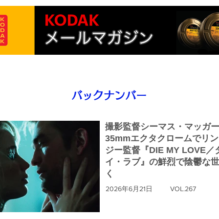
バックナンバー
撮影監督シーマス・マッガ
35mmエクタクロームでリ
ジー監督『DIE MY LOVE
イ・ラブ』の鮮烈で陰鬱な
く
2026年6月21日
VOL.267