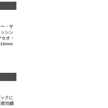
ニー・サ
マッシン
マセオ・
16mm
ダックに
技術功績