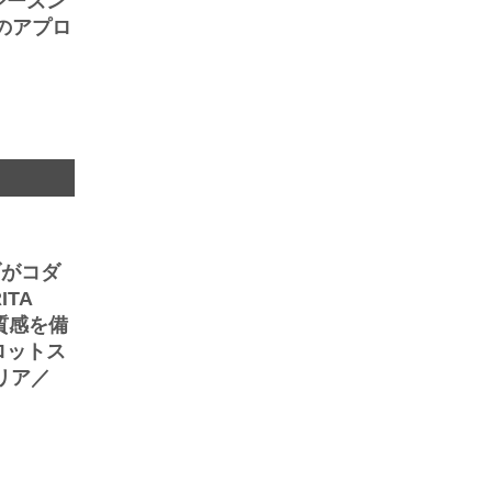
シーズン
のアプロ
ブがコダ
TA
質感を備
ロットス
リア／