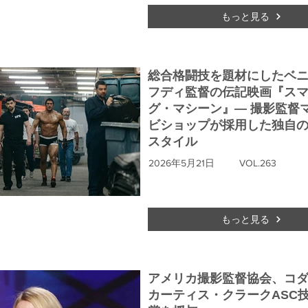
もっと見る
総合格闘技を題材にしたベ
フディ監督の伝記映画『ス
グ・マシーン』― 撮影監督
ビショップが採用した独自の
スタイル
2026年5月21日
VOL.263
もっと見る
アメリカ撮影監督協会、コ
カーティス・クラークASC