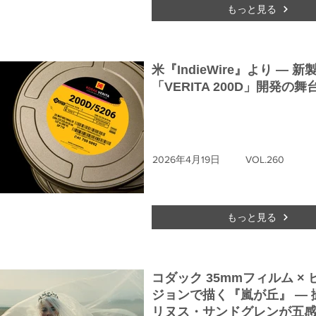
もっと見る
米『IndieWire』より ― 新
「VERITA 200D」開発の舞
2026年4月19日
VOL.260
もっと見る
コダック 35mmフィルム ×
ジョンで描く『嵐が丘』 ― 
リヌス・サンドグレンが五