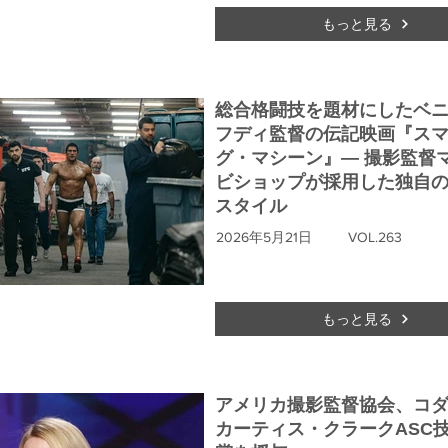
もっと見る
総合格闘技を題材にしたベ
フディ監督の伝記映画『ス
グ・マシーン』― 撮影監督
ビショップが採用した独自の
スタイル
2026年5月21日
VOL.263
もっと見る
アメリカ撮影監督協会、コ
カーティス・クラークASC