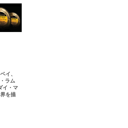
ーベイ、
ン・ラム
／ダイ・マ
世界を描