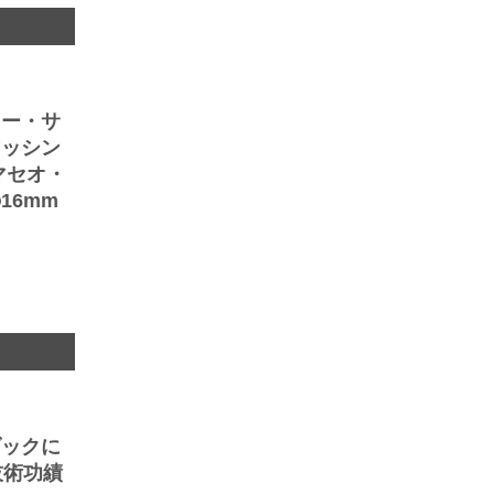
ニー・サ
マッシン
マセオ・
16mm
ダックに
技術功績