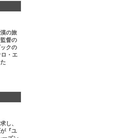
砂漠の旅
ェ監督の
ダックの
ウロ・エ
った
追求し、
ブが『ユ