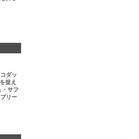
、コダッ
情を捉え
ュ・サフ
ュプリー