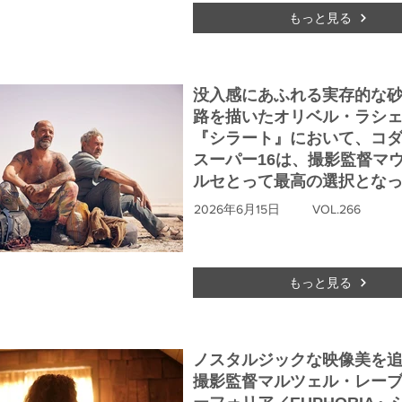
もっと見る
没入感にあふれる実存的な
路を描いたオリベル・ラシ
『シラート』において、コ
スーパー16は、撮影監督マ
ルセとって最高の選択とな
2026年6月15日
VOL.266
もっと見る
ノスタルジックな映像美を
撮影監督マルツェル・レー