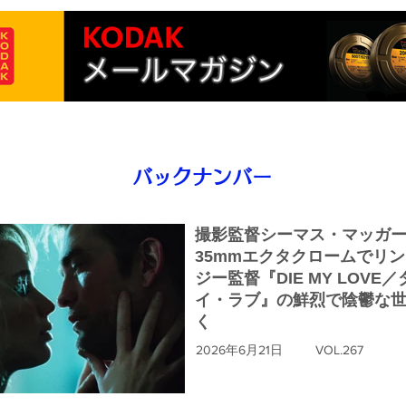
バックナンバー
撮影監督シーマス・マッガ
35mmエクタクロームでリ
ジー監督『DIE MY LOVE
イ・ラブ』の鮮烈で陰鬱な
く
2026年6月21日
VOL.267