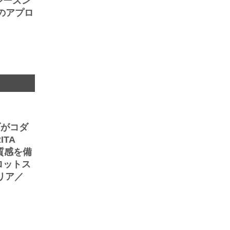
シーズン
のアプロ
ブがコダ
TA
質感を備
ロットス
リア／