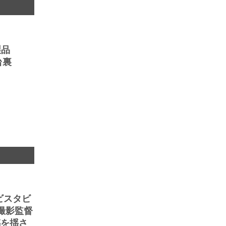
製品
台裏
 ビスタビ
撮影監督
感を揺さ