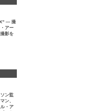
” ― 撮
ド・アー
ト撮影を
ト
ーソン監
ウマン、
トル・ア