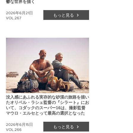
鬱な世界を描く
2026年6月21日
もっと見る
VOL.267
没入感にあふれる実存的な砂漠の旅路を描い
たオリベル・ラシェ監督の『シラート』にお
いて、コダックのスーパー16は、撮影監督
マウロ・エルセとって最高の選択となった
2026年6月15日
もっと見る
VOL.266