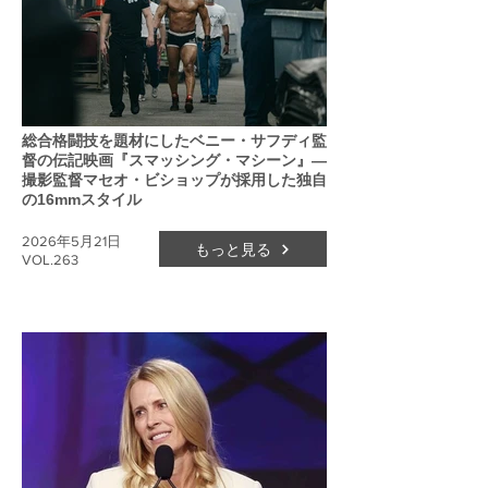
総合格闘技を題材にしたベニー・サフディ監
督の伝記映画『スマッシング・マシーン』―
撮影監督マセオ・ビショップが採用した独自
の16mmスタイル
2026年5月21日
もっと見る
VOL.263