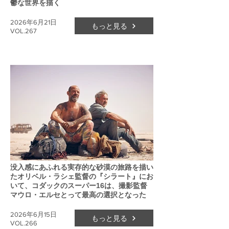
鬱な世界を描く
2026年6月21日
もっと見る
VOL.267
没入感にあふれる実存的な砂漠の旅路を描い
たオリベル・ラシェ監督の『シラート』にお
いて、コダックのスーパー16は、撮影監督
マウロ・エルセとって最高の選択となった
2026年6月15日
もっと見る
VOL.266