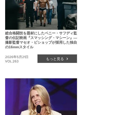
総合格闘技を題材にしたベニー・サフディ監
督の伝記映画『スマッシング・マシーン』―
撮影監督マセオ・ビショップが採用した独自
の16mmスタイル
2026年5月21日
もっと見る
VOL.263