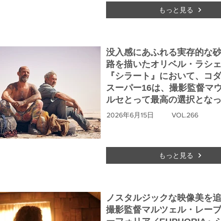
もっと見る
没入感にあふれる実存的な
路を描いたオリベル・ラシ
『シラート』において、コ
スーパー16は、撮影監督マ
ルセとって最高の選択とな
2026年6月15日
VOL.266
もっと見る
ノスタルジックな映像美を
撮影監督マルツェル・レー