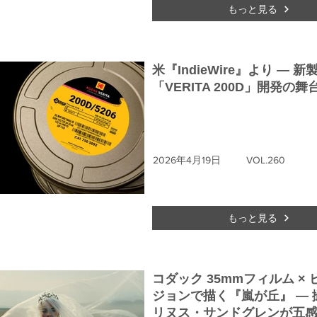
もっと見る
米『IndieWire』より ― 新
「VERITA 200D」開発の舞
2026年4月19日
VOL.260
もっと見る
コダック 35mmフィルム ×
ジョンで描く『嵐が丘』 ― 
リヌス・サンドグレンが五