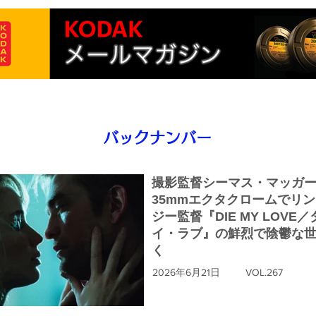
バックナンバー
撮影監督シーマス・マッガ
35mmエクタクロームでリ
ジー監督『DIE MY LOVE
イ・ラブ』の鮮烈で陰鬱な
く
2026年6月21日
VOL.267