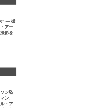
” ― 撮
ド・アー
ト撮影を
ト
ーソン監
ウマン、
トル・ア