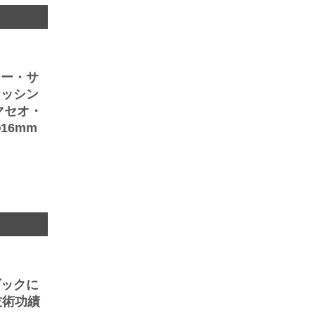
ニー・サ
マッシン
マセオ・
16mm
ダックに
技術功績