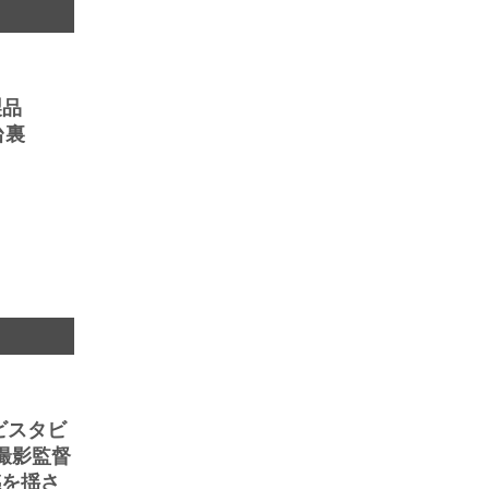
製品
台裏
 ビスタビ
撮影監督
感を揺さ