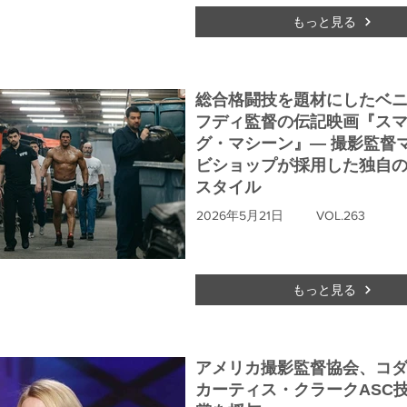
もっと見る
総合格闘技を題材にしたベ
フディ監督の伝記映画『ス
グ・マシーン』― 撮影監督
ビショップが採用した独自の
スタイル
2026年5月21日
VOL.263
もっと見る
アメリカ撮影監督協会、コ
カーティス・クラークASC