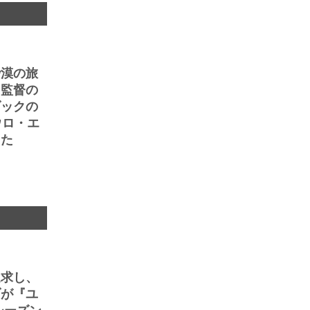
砂漠の旅
ェ監督の
ダックの
ウロ・エ
った
追求し、
ブが『ユ