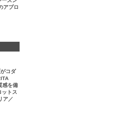
シーズン
のアプロ
ブがコダ
TA
質感を備
ロットス
リア／