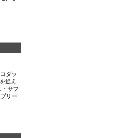
、コダッ
情を捉え
ュ・サフ
ュプリー