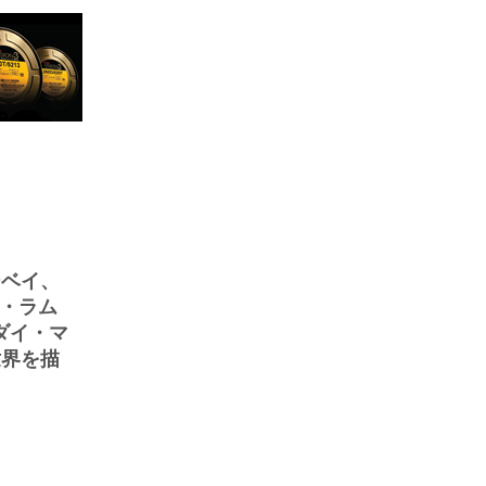
ーベイ、
ン・ラム
／ダイ・マ
世界を描